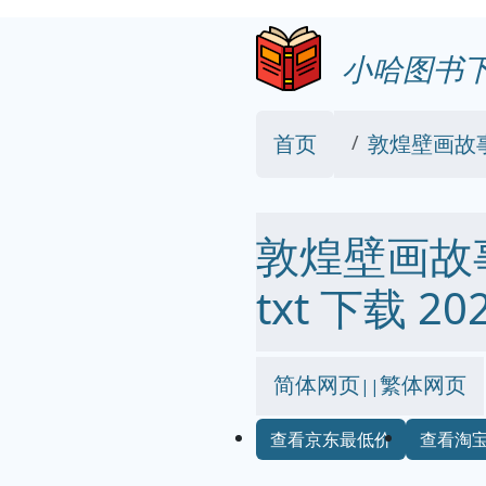
小哈图书
首页
敦煌壁画故事与
敦煌壁画故事与
txt 下载 20
简体网页
繁体网页
||
查看京东最低价
查看淘