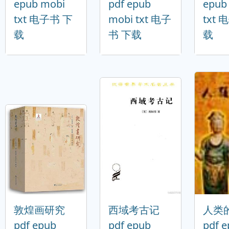
epub mobi
pdf epub
epub
txt 电子书 下
mobi txt 电子
txt
载
书 下载
载
敦煌画研究
西域考古记
人类
pdf epub
pdf epub
pdf 