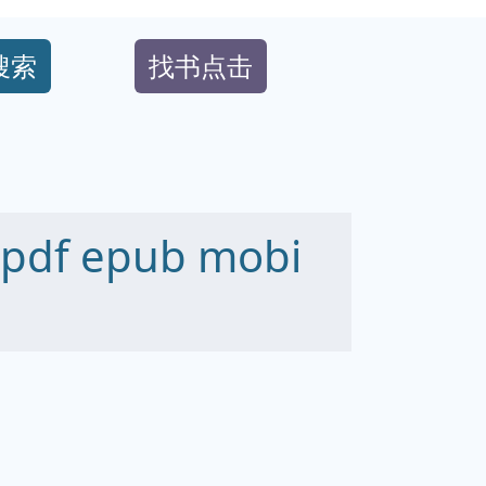
搜索
找书点击
 epub mobi