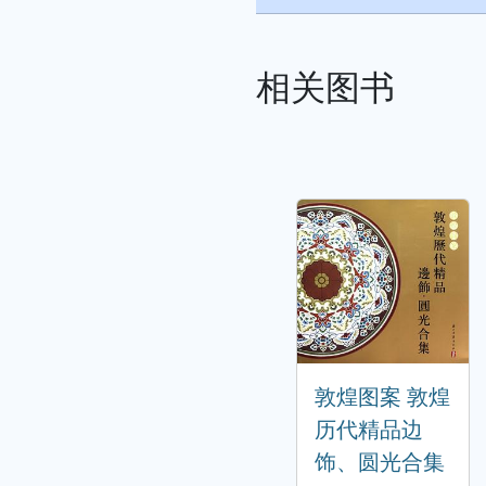
相关图书
敦煌图案 敦煌
历代精品边
饰、圆光合集