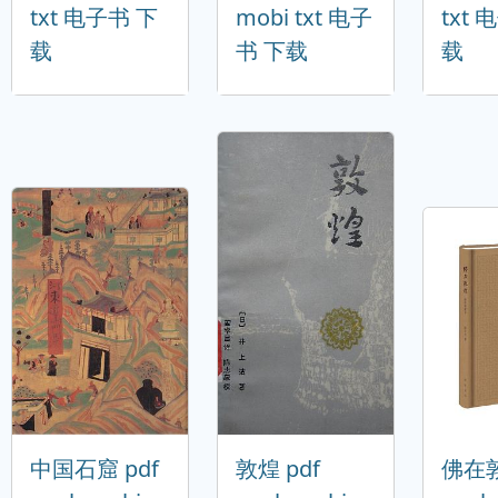
txt 电子书 下
mobi txt 电子
txt
载
书 下载
载
中国石窟 pdf
敦煌 pdf
佛在敦