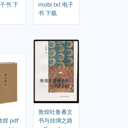
 电子书 下
mobi txt 电子
书 下载
敦煌吐鲁番文
煌 pdf
书与丝绸之路