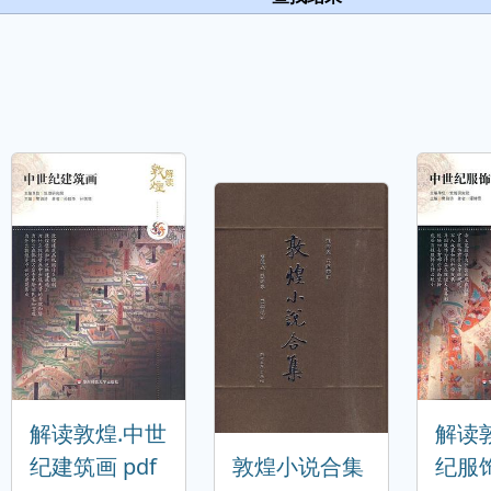
解读敦煌.中世
解读
纪建筑画 pdf
敦煌小说合集
纪服饰