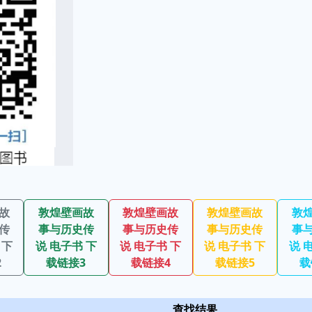
故
敦煌壁画故
敦煌壁画故
敦煌壁画故
敦
传
事与历史传
事与历史传
事与历史传
事
 下
说 电子书 下
说 电子书 下
说 电子书 下
说 
2
载链接3
载链接4
载链接5
载
查找结果