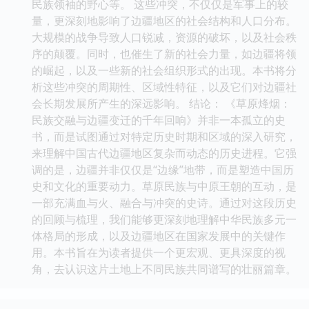
民族领袖的野心等。 这些冲突，不仅仅是军事上的较
量，更深刻地影响了边疆地区的社会结构和人口分布。
大规模的战争导致人口锐减，资源的破坏，以及社会秩
序的颠覆。同时，也催生了新的社会力量，如边疆将领
的崛起，以及一些新的社会组织形式的出现。本书将分
析这些冲突的周期性、区域性特征，以及它们对边疆社
会长期发展所产生的深远影响。 结论： 《草原烽烟：
民族交融与边疆变迁的千年回响》并非一本孤立的史
书，而是试图通过对特定历史时期和区域的深入研究，
来理解中国古代边疆地区复杂而动态的历史进程。它强
调的是，边疆并非仅仅是“边缘”地带，而是塑造中国历
史和文化的重要动力。草原民族与中原王朝的互动，是
一部充满血与火、融合与冲突的史诗。通过对这段历史
的回顾与梳理，我们能够更深刻地理解中华民族多元一
体格局的形成，以及边疆地区在国家发展中的关键作
用。本书旨在为读者提供一个更宏观、更具深度的视
角，去认识这片土地上不同民族共同谱写的壮丽篇章。