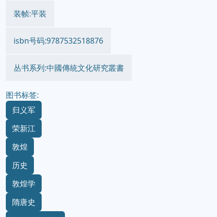
装帧:平装
isbn号码:9787532518876
丛书系列:中國傳統文化研究叢書
图书标签:
归义军
荣新江
敦煌
历史
敦煌学
隋唐史