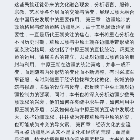
这些民族迁徙带来的文化融合现象，分析语言、服饰、
宗教、艺术等各个层面的交流与演变，展现民族大融合
在中国历史发展中的重要作用。 第三章：边疆地带的
政治格局与统治策略 边疆地区，由于其地缘政治的重
要性，一直是历代王朝关注的焦点。本书将重点分析在
不同历史时期，草原民族与中原王朝在边疆地带形成的
复杂政治格局。这包括了中原王朝的直接统治、羁縻政
策的运用、藩属关系的建立、以及对边疆民族首领的册
封与利用。 中原王朝在边疆的统治策略，并非一成不
变，而是随着内外形势的变化而不断调整。有时采取军
事征服，有时则侧重于经济拉拢和文化教化。长城的修
筑与损毁，关隘的设立与废弃，都反映了中央王朝对边
疆控制力的强弱。同时，本书也将深入分析边疆少数民
族政权的兴衰，他们如何在夹缝中求生存，如何利用中
原王朝的矛盾，以及如何在与中原王朝的互动中发展壮
大。这些边疆政权，往往成为连接草原与中原的桥梁，
也可能成为冲突的导火索。 第四章：经济文化的交流
与互鉴 边疆地区从来不是文化和经济的荒漠，而是商
品流通、技术传播和思想交流的重要枢纽。本书将考察