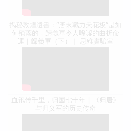
揭秘敦煌遺書：“唐末戰力天花板”是如
何殞落的，歸義軍令人唏噓的曲折命
運｜歸義軍（下）｜ 思維實驗室
血讯传千里，归国七十年 | 《归唐》
与归义军的历史传奇