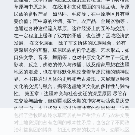
草原与中原之间，在经济和文化层面的持续互动。草原
民族的畜牧产品，如马匹、毛皮等，在中原地区具有重
要价值；而中原的丝绸、茶叶、农产品、金属器物等，
也通过各种途径流入草原。这种经济上的互补与交流，
在一定程度上缓和了双方的矛盾，也促进了区域经济的
发展。 在文化层面，除了前文所述的民族融合，还有
更深层次的互鉴。草原民族的哲学思想、艺术形式，如
口头文学、音乐、舞蹈等，也对中原文化产生了一定的
影响。反之，佛教的传入与传播，以及儒家思想在边疆
地区的渗透，也在潜移默化地改变着草原民族的精神世
界。本书将通过具体的史料和考古发现，来展现这种跨
文化的交流与融合，揭示边疆地区文化的多样性与独特
性。 第五章：边疆冲突与社会变迁的深层原因 尽管存
在交流与融合，但边疆地区长期的冲突与动荡也是历史
的另一面。本书将深入探讨边疆冲突的深层原因。这既
包括了游牧民族逐水草而居的生产生活方式与农耕文明
对土地资源的占有之间的根本性矛盾，也包含了不同政
治利益集团的博弈，如王朝内部的权力斗争、边疆地区