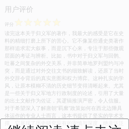
用户评价
☆
☆
☆
☆
☆
评分
读完这本关于归义军的著作，我最大的感受是它在史
料的精细打磨上所下的苦心。它不像某些通史类著作
那样追求宏大叙事，而是沉下心来，专注于那些微观
层面的考证与辨析。比如，书中对于归义军与回鹘、
吐蕃之间复杂的外交关系，并非简单地罗列盟约与冲
突，而是通过对外交往文书的细致解读，还原了当时
外交辞令背后的真实意图和权力博弈。这种扎实的学
风，让原本模糊不清的历史细节变得清晰起来。尤其
是一些关于归义军地方行政制度的论述，引用了大量
的出土文献作为佐证，其逻辑推演严密，令人信服。
对于希望深入了解唐朝“羁縻”政策如何在西北边陲具
体运作的专业人士而言，这本书提供了坚实的学术支
撑。它展现了历史研究应有的审慎与深度，绝非泛泛