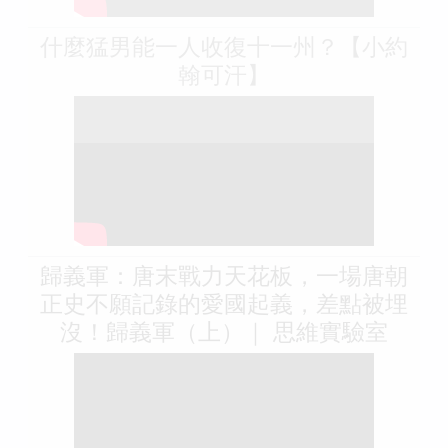
什麼猛男能一人收復十一州？【小約
翰可汗】
歸義軍：唐末戰力天花板，一場唐朝
正史不願記錄的愛國起義，差點被埋
沒！歸義軍（上）｜ 思維實驗室