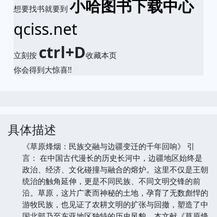
小哈图书下载中心
想要找书就要到
qciss.net
ctrl+D
立刻按
收藏本页
你会得到大惊喜!!
具体描述
《草原烽烟：民族交融与边疆变迁的千年回响》 引
言： 在中国古代漫长的历史长河中，边疆地区始终是
政治、经济、文化碰撞与融合的熔炉。这里不仅是王朝
统治的触角延伸，更是不同民族、不同文明交锋的前
沿。草原，这片广袤而神秘的土地，孕育了无数彪悍的
游牧民族，也见证了农耕文明的扩张与回撤，塑造了中
国北部乃至东亚地区独特的历史风貌。本文献《草原烽