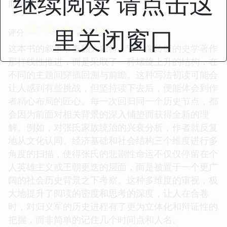
继续阅读 请点击这
而谈之作。
☆
☆
☆
☆
☆
里关闭窗口
评分
这本书的叙事节奏颇为独特，它不像传统的史学著作
那样线性推进，而是采取了一种螺旋上升的结构，在
不同的主题间穿插回溯与前瞻。这种写法初读可能会
让人感到有些挑战，但坚持读下去后，便能体会到作
者精心布局的匠心。每一次回归同一个历史节点，都
会因为前面对相关背景的深入铺垫而获得全新的理
解。例如，对张氏家族统治的兴衰分析，作者就反复
地从文化认同、经济基础和社会结构三个维度进行多
角度的扫描，使得张氏的悲剧性命运不仅仅停留在个
人英雄主义或王朝更迭的层面，而是被置于一个更广
阔的社会历史背景之下考察。这种多维度的审视，极
大地提升了阅读的密度和思考的深度，让人在合卷
时，对归义军的历史进程有了更为立体化和辩证性的
把握，而非简单的记住几个时间点和人名。