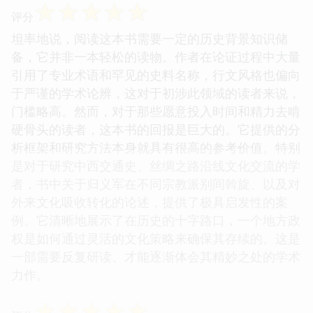
☆
☆
☆
☆
☆
评分
坦率地说，阅读这本书需要一定的历史背景知识储
备，它并非一本轻松的读物。作者在论证过程中大量
引用了专业术语和罕见的史料名称，行文风格也偏向
于严谨的学术论辨，这对于初涉此领域的读者来说，
门槛略高。然而，对于那些愿意投入时间和精力去啃
硬骨头的读者，这本书的回报是巨大的。它提供的分
析框架和研究方法本身就具有很高的参考价值。特别
是对于研究中西交通史、丝绸之路沿线文化交流的学
者，书中关于归义军在不同宗教派别间斡旋、以及对
外来文化吸收转化的论述，提供了极具启发性的案
例。它清晰地展示了在历史的十字路口，一个地方政
权是如何通过灵活的文化策略来确保其存续的。这是
一部需要反复研读、才能逐渐体会其精妙之处的学术
力作。
☆
☆
☆
☆
☆