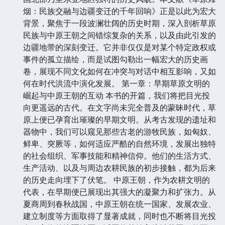
烟：民族交融与边疆变迁的千年回响》正是以此为宏大
背景，聚焦于一段波澜壮阔的历史时期，深入剖析草原
民族与中原王朝之间错综复杂的关系，以及由此引发的
边疆地带的深刻变迁。它并非仅仅是对某个特定政权或
事件的孤立描绘，而是试图勾勒出一幅宏大的历史画
卷，展现不同文化如何在冲突与对话中相互影响，又如
何在时代洪流中演化发展。 第一章：早期草原文明的
崛起与中原王朝的互动 本书的开篇，我们将把目光投
向更遥远的古代。在文字尚未完全普及的蒙昧时代，草
原上便已孕育出璀璨的早期文明。从考古发现的遗址和
器物中，我们可以窥见那些古老的游牧民族，如匈奴、
鲜卑、突厥等，如何适应严酷的自然环境，发展出独特
的社会组织、军事技能和精神信仰。他们的生活方式、
生产活动、以及与周边农耕民族的初步接触，都为后来
的历史走向埋下了伏笔。 中原王朝，作为农耕文明的
代表，在早期便已展现出其强大的凝聚力和扩张力。从
夏商周到春秋战国，中原王朝在统一国家、发展农业、
建立制度等方面取得了显著成就，同时也不断将目光投