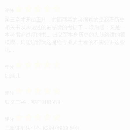
☆
☆
☆
☆
☆
评分
第三章才开始正片，前面两章的考据真的是我看历史
相关书以来见过的最枯燥的考据了... 读后感：又是一
本考据癖过度的书... 归义军本身历史的大脉络讲的很
模糊，只能理解为这是给专业人士看的不需要讲这些
吧...
☆
☆
☆
☆
☆
评分
细活儿
☆
☆
☆
☆
☆
评分
归义二字，实在佩服光王
☆
☆
☆
☆
☆
评分
二重证据法佳作 K294/4903 浦分