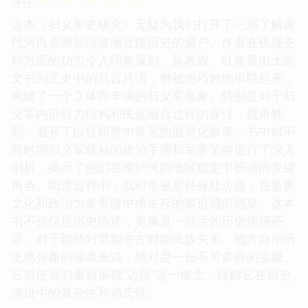
评分
这本《归义军史研究》无疑为我们打开了一扇了解唐
代河西走廊那段波澜壮阔历史的窗户。作者在梳理史
料方面的功力令人印象深刻，从敦煌、吐鲁番出土的
文书到正史中的只言片语，都被他巧妙地串联起来，
构建了一个立体而丰满的归义军形象。特别是对于归
义军内部权力结构和民族融合过程的探讨，视角独
到，避开了以往研究中常见的脸谱化叙事。书中对不
同时期归义军领袖的政治手腕和军事策略进行了深入
剖析，揭示了他们在维护河西地区稳定中扮演的关键
角色。阅读过程中，我时常被那种身处边疆，在多重
文化和政治力量夹缝中求生存的紧迫感所感染。这本
书不仅仅是历史陈述，更像是一部活的历史现场还
原，对于那些对早期中古时期民族关系、地方自治历
史感兴趣的读者来说，绝对是一份不可多得的宝藏。
它迫使我们重新审视“边疆”这一概念，理解它在历史
演进中的复杂性和动态性。