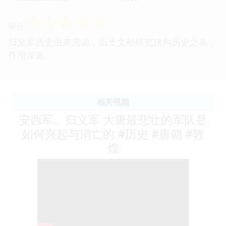
☆
☆
☆
☆
☆
评分
归义军历史由来溯源，出土文献研究建构历史之基，
作用深远。
相关视频
安西军、归义军 大唐最悲壮的军队是
如何兴起与消亡的 #历史 #唐朝 #敦
煌