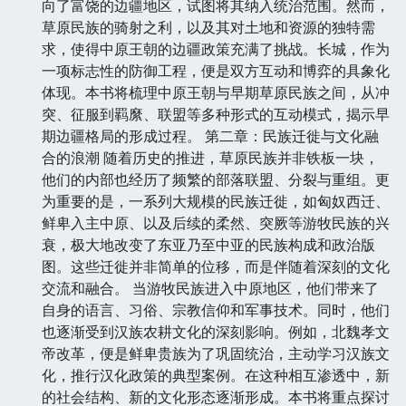
向了富饶的边疆地区，试图将其纳入统治范围。然而，
草原民族的骑射之利，以及其对土地和资源的独特需
求，使得中原王朝的边疆政策充满了挑战。长城，作为
一项标志性的防御工程，便是双方互动和博弈的具象化
体现。本书将梳理中原王朝与早期草原民族之间，从冲
突、征服到羁縻、联盟等多种形式的互动模式，揭示早
期边疆格局的形成过程。 第二章：民族迁徙与文化融
合的浪潮 随着历史的推进，草原民族并非铁板一块，
他们的内部也经历了频繁的部落联盟、分裂与重组。更
为重要的是，一系列大规模的民族迁徙，如匈奴西迁、
鲜卑入主中原、以及后续的柔然、突厥等游牧民族的兴
衰，极大地改变了东亚乃至中亚的民族构成和政治版
图。这些迁徙并非简单的位移，而是伴随着深刻的文化
交流和融合。 当游牧民族进入中原地区，他们带来了
自身的语言、习俗、宗教信仰和军事技术。同时，他们
也逐渐受到汉族农耕文化的深刻影响。例如，北魏孝文
帝改革，便是鲜卑贵族为了巩固统治，主动学习汉族文
化，推行汉化政策的典型案例。在这种相互渗透中，新
的社会结构、新的文化形态逐渐形成。本书将重点探讨