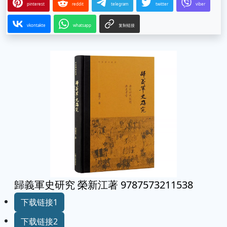
pinterest
reddit
telegram
twitter
viber
vkontakte
whatsapp
复制链接
歸義軍史研究 榮新江著 9787573211538
下载链接1
下载链接2