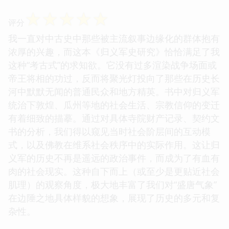
☆
☆
☆
☆
☆
评分
我一直对中古史中那些被主流叙事边缘化的群体抱有
浓厚的兴趣，而这本《归义军史研究》恰恰满足了我
这种“考古式”的求知欲。它没有过多渲染战争场面或
帝王将相的功过，反而将聚光灯投向了那些在历史长
河中默默无闻的普通民众和地方精英。书中对归义军
统治下敦煌、瓜州等地的社会生活、宗教信仰的变迁
有着细致的描摹。通过对具体寺院财产记录、契约文
书的分析，我们得以窥见当时社会阶层间的互动模
式，以及佛教在维系社会秩序中的实际作用。这让归
义军的历史不再是遥远的政治事件，而成为了有血有
肉的社会现实。这种自下而上（或至少是更贴近社会
肌理）的观察角度，极大地丰富了我们对“盛唐气象”
在边陲之地具体样貌的想象，展现了历史的多元和复
杂性。