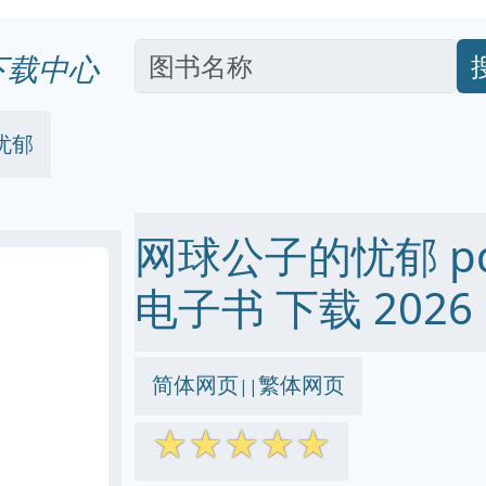
下载中心
忧郁
网球公子的忧郁 pdf 
电子书 下载 2026
简体网页
繁体网页
||
☆
☆
☆
☆
☆