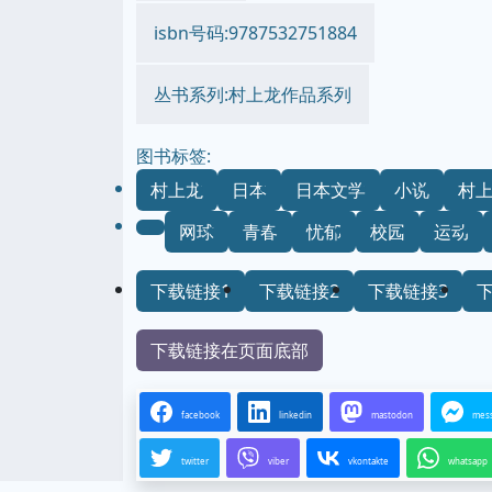
isbn号码:9787532751884
丛书系列:村上龙作品系列
图书标签:
村上龙
日本
日本文学
小说
村
网球
青春
忧郁
校园
运动
下载链接1
下载链接2
下载链接3
下载链接在页面底部
facebook
linkedin
mastodon
mes
twitter
viber
vkontakte
whatsapp