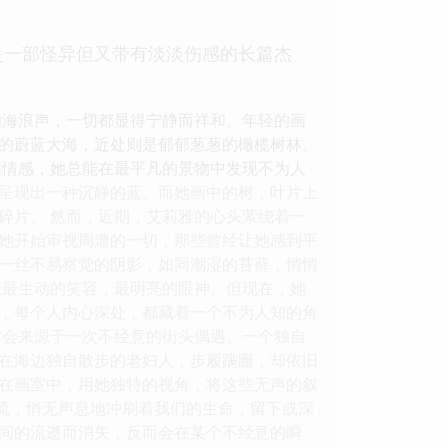
是一部怪异但又带有淡淡伤感的长篇杰
的海浪声，一切都显得宁静而祥和。年轻的画
的蔚蓝大海，近处则是郁郁葱葱的橄榄树林。
满情感，她总能在最平凡的景物中发现不为人
呈现出一种沉静的蓝。而她画中的树，叶片上
碎片。 然而，近期，艾莉雅的心头萦绕着一
她开始审视周遭的一切，那些曾经让她感到平
一丝不易察觉的阴影，如同潮湿的苔藓，悄悄
上最生动的笑容，最明亮的眼神。但现在，她
，每个人内心深处，都藏着一个不为人知的角
时会来源于一次不经意的街头偶遇。一个独自
在海边独自散步的老妇人，步履蹒跚，却依旧
在画室中，用她独特的视角，将这些无声的叙
河流，悄无声息地冲刷着我们的生命，留下或深
间的流逝而消失，反而会在某个不经意的瞬