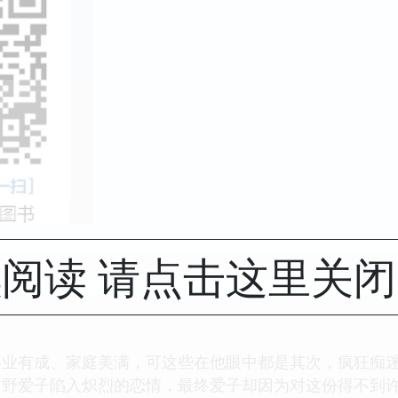
阅读 请点击这里关
事业有成、家庭美满，可这些在他眼中都是其次，疯狂痴
吉野爱子陷入炽烈的恋情，最终爱子却因为对这份得不到