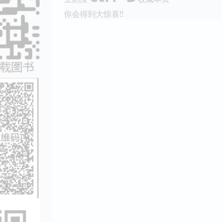
你会得到大惊喜!!