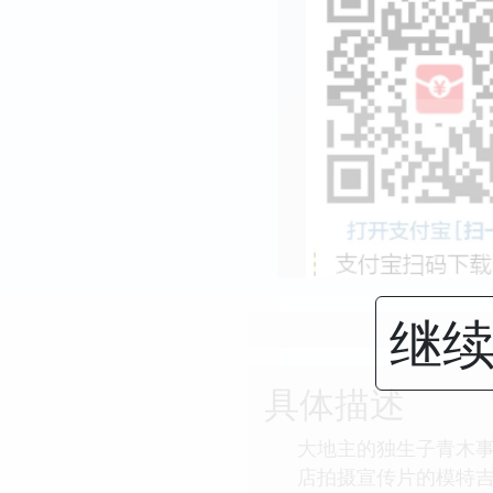
继续
具体描述
大地主的独生子青木
店拍摄宣传片的模特