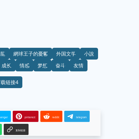
上龍
網球王子的憂鬱
外国文学
小說
成长
情感
梦想
奋斗
友情
下载链接4
senger
pinterest
reddit
telegram
复制链接