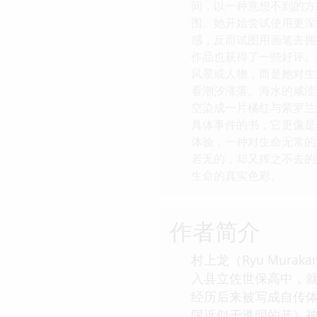
间，以一种意想不到的方
围。她开始尝试使用更深
感，反而试图用画笔去拥
作品也获得了一些好评。
风景或人物，而是她对生
看潮汐涨落。海水的咸涩
空染成一片橘红与紫罗兰
具体事件的书，它更像是
体验，一种对生命无常的
若无的，却又挥之不去的
生命的真实色彩。
作者简介
村上龙（Ryu Mur
入县立佐世保高中，
经历后来被写成自传体青春
限近似于透明的蓝》被