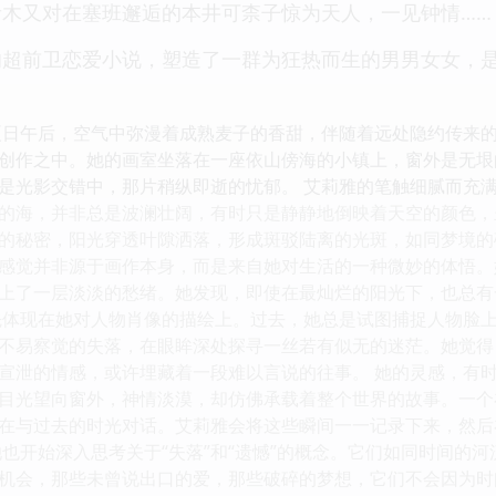
木又对在塞班邂逅的本井可柰子惊为天人，一见钟情……
的超前卫恋爱小说，塑造了一群为狂热而生的男男女女，
夏日午后，空气中弥漫着成熟麦子的香甜，伴随着远处隐约传来
创作之中。她的画室坐落在一座依山傍海的小镇上，窗外是无垠
是光影交错中，那片稍纵即逝的忧郁。 艾莉雅的笔触细腻而充
的海，并非总是波澜壮阔，有时只是静静地倒映着天空的颜色，
的秘密，阳光穿透叶隙洒落，形成斑驳陆离的光斑，如同梦境的
感觉并非源于画作本身，而是来自她对生活的一种微妙的体悟。
上了一层淡淡的愁绪。她发现，即使在最灿烂的阳光下，也总有
先体现在她对人物肖像的描绘上。过去，她总是试图捕捉人物脸
不易察觉的失落，在眼眸深处探寻一丝若有似无的迷茫。她觉得
宣泄的情感，或许埋藏着一段难以言说的往事。 她的灵感，有
目光望向窗外，神情淡漠，却仿佛承载着整个世界的故事。一个
在与过去的时光对话。艾莉雅会将这些瞬间一一记录下来，然后
她也开始深入思考关于“失落”和“遗憾”的概念。它们如同时间的
机会，那些未曾说出口的爱，那些破碎的梦想，它们不会因为时