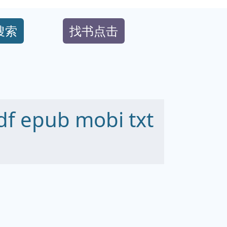
搜索
找书点击
epub mobi txt