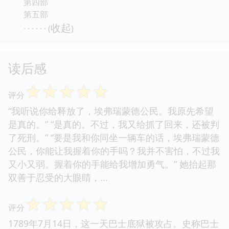
第四部
第五部
收起
· · · · · · (
)
读后感
☆
☆
☆
☆
☆
评分
“我听说你给释放了，埃弗瑞蒙德公民。我原先希望
是真的。” “是真的。不过，我又给抓了回来，还被判
了死刑。” “要是我和你同坐一辆车的话，埃弗瑞蒙德
公民，你能让我握着你的手吗？我并不害怕，不过我
又小又弱。握着你的手能给我增加勇气。” 她抬起那
双善于忍受的大眼睛，...
☆
☆
☆
☆
☆
评分
1789年7月14日，这一天巴士底狱被攻占。史称巴士