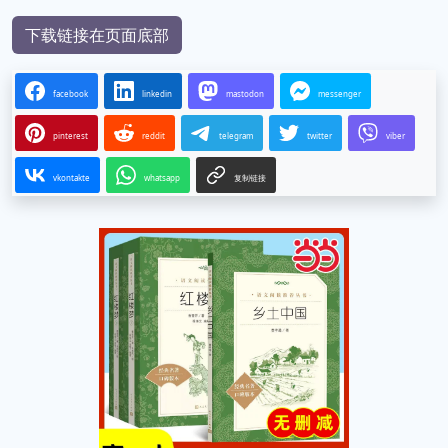
下载链接在页面底部
facebook
linkedin
mastodon
messenger
pinterest
reddit
telegram
twitter
viber
vkontakte
whatsapp
复制链接