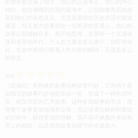
的塑造都充满了细节，他们的言谈举止，他们的内心
独白，都仿佛镌刻在我的脑海中，让我能够真切地感
受到他们的喜怒哀乐。尤其是那些在历史洪流中随波
逐流，却又努力想要抓住一丝希望的普通人，他们的
故事让我感触良多。我开始思考，在那样一个充满动
荡和变革的年代，个人的力量是多么渺小，但即便如
此，生命中那些闪耀着人性光辉的瞬间，又该是多么
的珍贵。
☆
☆
☆
☆
☆
评分
《双城记》所构建的叙事结构非常巧妙，它将两个看
似独立的故事巧妙地联系在一起，形成了一种前后呼
应、相互印证的艺术效果。这种多线叙事的手法，使
得整个故事更加饱满和立体，也让读者在解构和重组
的过程中，获得更深的理解。我不得不佩服作者在构
思上的精妙，以及他驾驭复杂情节的卓越能力。