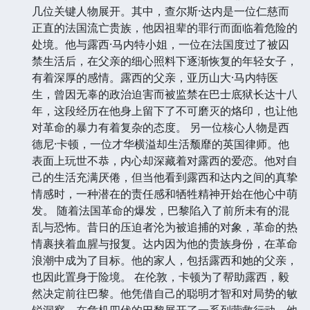
几位关键人物展开。其中，查尔斯·达内是一位仁慈而
正直的法国流亡贵族，他因祖辈的罪行而面临着危险的
处境。他与露西·马内特小姐，一位在法国度过了被囚
禁生活后，在父亲的细心照料下逐渐恢复的年轻女子，
有着深厚的感情。露西的父亲，亚历山大·马内特医
生，曾因无辜的政治迫害而被监禁在巴士底狱长达十八
年，这段经历在他身上留下了不可磨灭的烙印，也让他
对革命的暴力有着复杂的态度。 另一位核心人物是西
德尼·卡顿，一位才华横溢却生活颓靡的英国律师。他
表面上玩世不恭，内心却深藏着对露西的爱恋。他对自
己的生活充满厌倦，但当他看到露西和达内之间的真挚
情感时，一种潜在的责任感和牺牲精神开始在他心中萌
发。 随着法国革命的爆发，巴黎陷入了前所未有的混
乱与恐怖。昔日的压迫者沦为被追捕的对象，革命的热
情裹挟着血腥与报复。达内因为他的贵族身份，在革命
浪潮中成为了目标。他的家人，包括露西和她的父亲，
也因此置身于险境。 在伦敦，卡顿为了帮助露西，毅
然决定前往巴黎。他凭借自己的聪明才智和对局势的敏
锐洞察，在危机四伏的巴黎展开了一系列营救行动。他