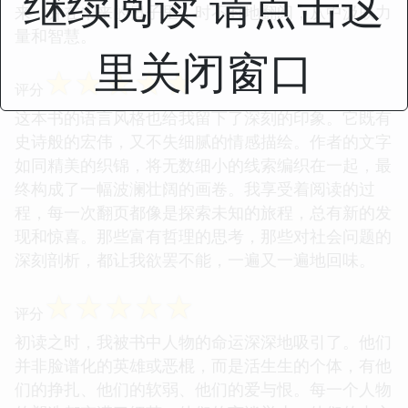
继续阅读 请点击这
来，并在未来的日子里，时不时地翻阅，从中汲取力
量和智慧。
里关闭窗口
☆
☆
☆
☆
☆
评分
这本书的语言风格也给我留下了深刻的印象。它既有
史诗般的宏伟，又不失细腻的情感描绘。作者的文字
如同精美的织锦，将无数细小的线索编织在一起，最
终构成了一幅波澜壮阔的画卷。我享受着阅读的过
程，每一次翻页都像是探索未知的旅程，总有新的发
现和惊喜。那些富有哲理的思考，那些对社会问题的
深刻剖析，都让我欲罢不能，一遍又一遍地回味。
☆
☆
☆
☆
☆
评分
初读之时，我被书中人物的命运深深地吸引了。他们
并非脸谱化的英雄或恶棍，而是活生生的个体，有他
们的挣扎、他们的软弱、他们的爱与恨。每一个人物