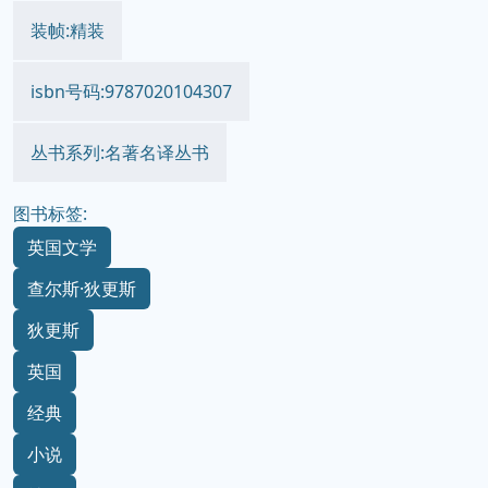
装帧:精装
isbn号码:9787020104307
丛书系列:名著名译丛书
图书标签:
英国文学
查尔斯·狄更斯
狄更斯
英国
经典
小说