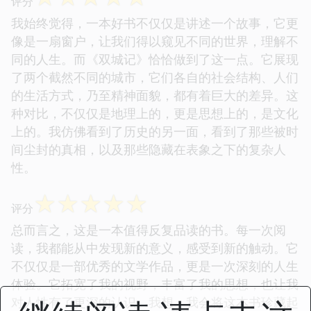
评分
我始终觉得，一本好书不仅仅是讲述一个故事，它更
像是一扇窗户，让我们得以窥见不同的世界，理解不
同的人生。而《双城记》恰恰做到了这一点。它展现
了两个截然不同的城市，它们各自的社会结构、人们
的生活方式，乃至精神面貌，都有着巨大的差异。这
种对比，不仅仅是地理上的，更是思想上的，是文化
上的。我仿佛看到了历史的另一面，看到了那些被时
间尘封的真相，以及那些隐藏在表象之下的复杂人
性。
☆
☆
☆
☆
☆
评分
总而言之，这是一本值得反复品读的书。每一次阅
读，我都能从中发现新的意义，感受到新的触动。它
不仅仅是一部优秀的文学作品，更是一次深刻的人生
体验。它拓宽了我的视野，丰富了我的思想，也让我
对人性有了更深的认识。我想，我会将这本书珍藏起