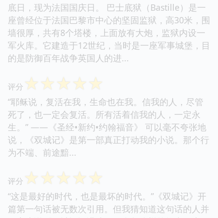
底日，现为法国国庆日。 巴士底狱（Bastille）是一
座曾经位于法国巴黎市中心的坚固监狱，高30米，围
墙很厚，共有8个塔楼，上面放有大炮，监狱内设一
军火库。它建造于12世纪，当时是一座军事城堡，目
的是防御百年战争英国人的进...
☆
☆
☆
☆
☆
评分
“耶稣说，复活在我，生命也在我。信我的人，尽管
死了，也一定会复活。所有活着信我的人，一定永
生。” ——《圣经•新约•约翰福音》 可以毫不夸张地
说，《双城记》是第一部真正打动我的小说。那个行
为不端、前途黯...
☆
☆
☆
☆
☆
评分
“这是最好的时代，也是最坏的时代。”《双城记》开
篇第一句话被无数次引用。但我猜知道这句话的人并