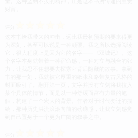
量。这种坚韧不拔的精神，正是这本书所传递的宝贵
财富。
☆
☆
☆
☆
☆
评分
这本书给我带来的冲击，远比我最初预期的要来得更
为深刻，甚至可以说是一种颠覆。我之所以选择阅读
它，很大程度上是因为它的名字——《双城记》。这
个名字本身就带着一种宿命感，一种对立与融合的张
力，让我忍不住想要去探索它背后隐藏的故事。拿到
书的那一刻，我就被它厚重的纸张和略带复古风格的
封面吸引了。翻开第一页，文字并没有立刻将我拉入
某个具体的情节，而是以一种舒缓而富有力量的笔
触，构建了一个宏大的背景。作者对于时代变迁的描
绘，那种历史洪流滚滚向前的磅礴感，让我立刻感觉
到自己置身于一个更为广阔的叙事之中。
☆
☆
☆
☆
☆
评分