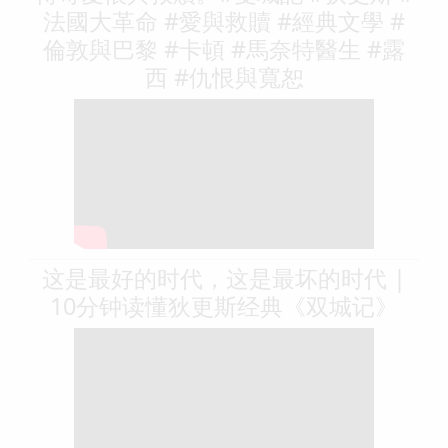
法國大革命 #愛與救贖 #經典文學 #
倫敦與巴黎 #卡頓 #馬奈特醫生 #露
西 #仇恨與寬恕
这是最好的时代，这是最坏的时代 |
10分钟读懂狄更斯经典《双城记》