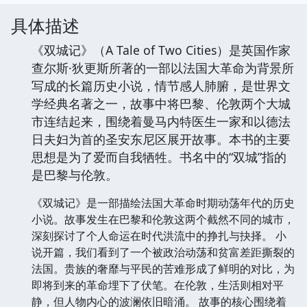
具体描述
《双城记》（A Tale of Two Cities）是英国作家
查尔斯·狄更斯所著的一部以法国大革命为背景所
写成的长篇历史小说，情节感人肺腑，是世界文
学经典名著之一，故事中将巴黎、伦敦两个大城
市连结起来，围绕着曼马内特医生一家和以德法
日夫妇为首的圣安东尼区展开故事。本书的主要
思想是为了爱而自我牺牲。书名中的“双城”指的
是巴黎与伦敦。
《双城记》是一部描绘法国大革命时期动荡年代的历史
小说。故事发生在巴黎和伦敦这两个截然不同的城市，
深刻探讨了个人命运在时代洪流中的挣扎与抉择。 小
说开篇，我们看到了一个被政治动荡和贫富差距撕裂的
法国。贵族的奢靡与平民的苦难形成了鲜明的对比，为
即将到来的革命埋下了伏笔。在伦敦，生活则相对平
静，但人物内心的波澜依旧暗涌。 故事的核心围绕着