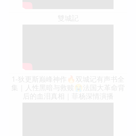
雙城記
1-狄更斯巅峰神作🔥双城记有声书全
集｜人性黑暗与救赎😭法国大革命背
后的血泪真相｜菲杨深情演播