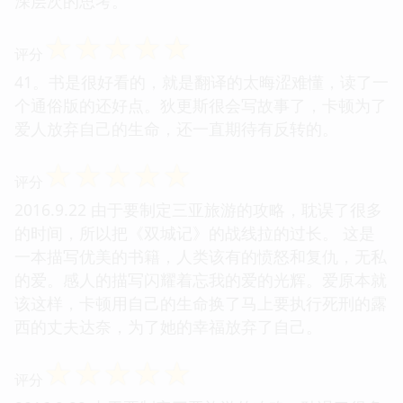
深层次的思考。
☆
☆
☆
☆
☆
评分
41。书是很好看的，就是翻译的太晦涩难懂，读了一
个通俗版的还好点。狄更斯很会写故事了，卡顿为了
爱人放弃自己的生命，还一直期待有反转的。
☆
☆
☆
☆
☆
评分
2016.9.22 由于要制定三亚旅游的攻略，耽误了很多
的时间，所以把《双城记》的战线拉的过长。 这是
一本描写优美的书籍，人类该有的愤怒和复仇，无私
的爱。感人的描写闪耀着忘我的爱的光辉。爱原本就
该这样，卡顿用自己的生命换了马上要执行死刑的露
西的丈夫达奈，为了她的幸福放弃了自己。
☆
☆
☆
☆
☆
评分