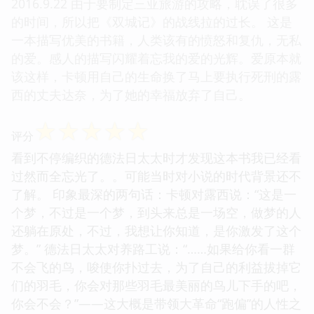
2016.9.22 由于要制定三亚旅游的攻略，耽误了很多
的时间，所以把《双城记》的战线拉的过长。 这是
一本描写优美的书籍，人类该有的愤怒和复仇，无私
的爱。感人的描写闪耀着忘我的爱的光辉。爱原本就
该这样，卡顿用自己的生命换了马上要执行死刑的露
西的丈夫达奈，为了她的幸福放弃了自己。
☆
☆
☆
☆
☆
评分
看到不停编织的德法日太太时才发现这本书我已经看
过然而全忘光了。。可能当时对小说的时代背景还不
了解。 印象最深的两句话：卡顿对露西说：“这是一
个梦，不过是一个梦，到头来总是一场空，做梦的人
还躺在原处，不过，我想让你知道，是你激发了这个
梦。” 德法日太太对养路工说：“……如果给你看一群
不会飞的鸟，唆使你扑过去，为了自己的利益拔掉它
们的羽毛，你会对那些羽毛最美丽的鸟儿下手的吧，
你会不会？”——这大概是带领大革命“跑偏”的人性之