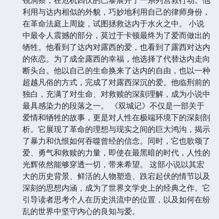
利用与达内相似的外貌，巧妙地利用自己的律师身份，
在革命法庭上周旋，试图拯救达内于水火之中。 小说
中最令人震撼的部分，莫过于卡顿最终为了爱而做出的
牺牲。他看到了达内对露西的爱，也看到了露西对达内
的依恋。为了成全露西的幸福，他选择了代替达内走向
断头台。他以自己的生命换来了达内的自由，也以一种
超越凡俗的方式，完成了对露西深沉的爱。他临刑前的
独白，充满了对生命、对救赎的深刻理解，成为小说中
最具感染力的段落之一。 《双城记》不仅是一部关于
爱情和牺牲的故事，更是对人性在极端环境下的深刻剖
析。它展现了革命的理想与现实之间的巨大鸿沟，揭示
了暴力和仇恨如何吞噬曾经的信念。同时，它也歌颂了
爱、勇气和救赎的力量，即使在最黑暗的时代，人性的
光辉依然能够穿透一切，带来希望。 这部小说以其宏
大的历史背景、鲜活的人物塑造、跌宕起伏的情节以及
深刻的思想内涵，成为了世界文学史上的经典之作。它
引导读者思考个人在历史洪流中的位置，以及如何在纷
乱的世界中坚守内心的良知与爱。