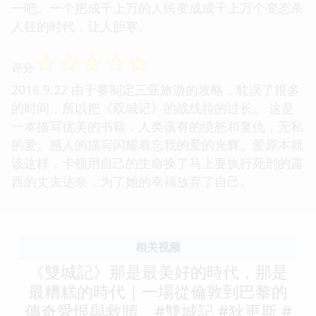
一吧。一个把成千上万的人民变成成千上万个变态杀
人狂的时代，让人胆寒。
☆
☆
☆
☆
☆
评分
2016.9.22 由于要制定三亚旅游的攻略，耽误了很多
的时间，所以把《双城记》的战线拉的过长。 这是
一本描写优美的书籍，人类该有的愤怒和复仇，无私
的爱。感人的描写闪耀着忘我的爱的光辉。爱原本就
该这样，卡顿用自己的生命换了马上要执行死刑的露
西的丈夫达奈，为了她的幸福放弃了自己。
相关视频
《雙城記》那是最美好的時代，那是
最糟糕的時代｜一場從倫敦到巴黎的
傳奇愛恨與救贖。#雙城記 #狄更斯 #