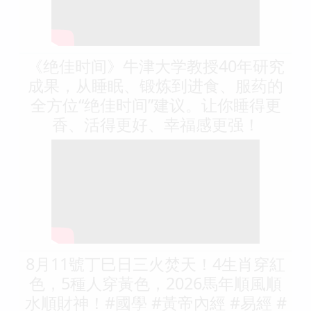
《绝佳时间》牛津大学教授40年研究
成果，从睡眠、锻炼到进食、服药的
全方位“绝佳时间”建议。让你睡得更
香、活得更好、幸福感更强！
8月11號丁巳日三火焚天！4生肖穿紅
色，5種人穿黃色，2026馬年順風順
水順財神！#國學 #黃帝內經 #易經 #