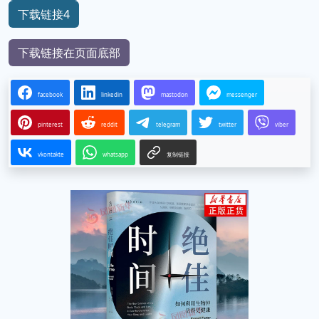
下载链接4
下载链接在页面底部
facebook
linkedin
mastodon
messenger
pinterest
reddit
telegram
twitter
viber
vkontakte
whatsapp
复制链接