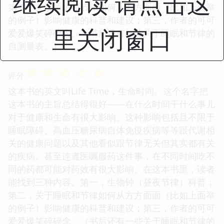
继续阅读 请点击这
第二，关于睡眠和节律如何从方方面面（比如上面举
的例子）影响健康的科普和建议；第三，作者的可可
里关闭窗口
爱爱爆笑碎碎念。（书后还有一些关于睡眠和节律的
自测量表。）
☆
☆
☆
☆
☆
评分
这本书的英文叫Life Time，生命时间。这个名字把
这本书的主旨总结得很好——在什么时间干什么事儿
对于健康和生命有很大影响。这种影响包括且不限于
睡眠障碍、高血压糖尿病自体免疫疾病等等跟代谢相
关的健康问题以及其他看似跟节律无关但其实都有关
的疾病。甚至连遵医嘱服药这件事，在不同时间吃不
同的药都可能对药效有很大影响。在这本书里，读者
能找到三种内容。第一，生物钟（昼夜节律）科普；
第二，关于睡眠和节律如何从方方面面（比如上面举
的例子）影响健康的科普和建议；第三，作者的可可
爱爱爆笑碎碎念。（书后还有一些关于睡眠和节律的