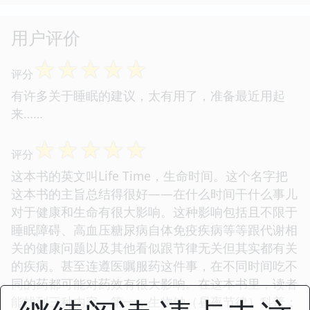
用户评价
☆
☆
☆
☆
☆
评分
有许多关于睡眠的建议，太有用了，准备最近用起
来……
☆
☆
☆
☆
☆
评分
这本书的英文叫Life Time，生命时间。这个名字把
这本书的主旨总结得很好——在什么时间干什么事儿
对于健康和生命有很大影响。这种影响包括且不限于
睡眠障碍、高血压糖尿病自体免疫疾病等等跟代谢相
关的健康问题以及其他看似跟节律无关但其实都有关
的疾病。甚至连遵医嘱服药这件事，在不同时间吃不
同的药都可能对药效有很大影响。在这本书里，读者
能找到三种内容。第一，生物钟（昼夜节律）科普；