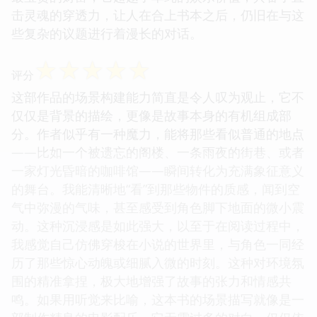
击灵魂的穿透力，让人在合上书本之后，仍旧在与这
些复杂的议题进行着漫长的对话。
☆
☆
☆
☆
☆
评分
这部作品的场景构建能力简直是令人叹为观止，它不
仅仅是背景的描绘，更像是故事本身的有机组成部
分。作者似乎有一种魔力，能将那些看似普通的地点
——比如一个被遗忘的阁楼、一条雨夜的街巷、或者
一家灯光昏暗的咖啡馆——瞬间转化为充满象征意义
的舞台。我能清晰地“看”到那些物件的质感，闻到空
气中弥漫的气味，甚至感受到角色脚下地面的微小震
动。这种沉浸感是如此强大，以至于在阅读过程中，
我感觉自己仿佛穿梭在小说的世界里，与角色一同经
历了那些惊心动魄或细腻入微的时刻。这种对环境氛
围的精准拿捏，极大地增强了故事的张力和情感共
鸣。如果用听觉来比喻，这本书的场景描写就像是一