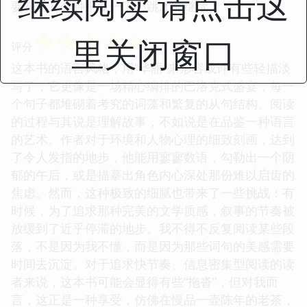
继续阅读 请点击这
要花上几分钟平复一下心跳才能继续。
☆
☆
☆
☆
☆
里关闭窗口
评分
这本书的语言风格，用“华丽”来形容或许有些轻描淡
写了，它更像是一场精心编排的巴洛克式盛宴，每一
个句子都堆砌着考究的词藻和繁复的从句结构。阅读
的过程与其说是理解故事，不如说是在品鉴一种语言
的艺术。作者对于环境和人物心理的细致刻画，达到
了令人发指的地步，他能用寥寥数语，勾勒出一个阴
郁的午后，或是描摹出角色内心深处那份难以启齿的
焦虑。然而，这种极致的细腻也带来了一些挑战：有
时候，为了追求那种完美的文学质感，叙事的节奏被
放缓到了近乎停滞的地步。我不得不反复阅读某些段
落，不是因为我不懂，而是因为那些词句的美感需要
时间去沉淀。对于追求快节奏、信息密集型阅读的读
者来说，这本书可能会显得有些“拖沓”，但对我而
言，这正是一种享受，仿佛在慢品一壶陈年的老茶，