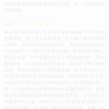
让那些复杂的味道在舌尖久久回荡，每一次回味都有
新的感悟。
☆
☆
☆
☆
☆
评分
从主题的深度来看，作者毫不避讳地触碰了人性中那
些最黑暗、最不为人知的角落。它不像许多流行的作
品那样，满足于表面的善恶对立，而是将焦点聚集在
“灰色地带”——那种介于道德边缘，充满矛盾与挣扎
的生存状态。书中所探讨的关于信任的脆弱性、身份
的流动性，以及记忆的不可靠性，都引发了我大量的
反思。我开始审视自己周围的关系，思考我们所认为
的“真实”究竟有多么经得起推敲。特别是书中对于社
会规范和个体自由之间冲突的探讨，处理得极其尖
锐。它没有给出任何简单的结论或廉价的安慰，而是
将这些沉重的问题赤裸裸地摆在你面前，让你自己去
承受那种无力感。这种文学上的“重量感”是这部作品
最宝贵的财富，它超越了单纯的娱乐价值，具备了直