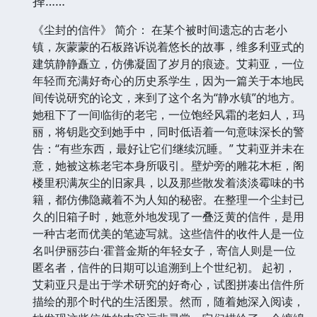
择……
《尘封的信件》 简介： 在某个被时间遗忘的古老小
镇，灰蒙蒙的石板路诉说着悠长的故事，维多利亚式的
建筑静静矗立，仿佛凝固了岁月的痕迹。艾莉亚，一位
年轻而充满好奇心的历史系学生，因为一篇关于本地民
间传说研究的论文，来到了这个名为“静水镇”的地方。
她租下了一间临街的老宅，一位饱经风霜的老妇人，玛
丽，将钥匙交到她手中，同时低语着一句意味深长的警
告：“有些东西，最好让它们继续沉睡。” 艾莉亚并未在
意，她被这栋老宅本身所吸引。壁炉旁的雕花木柜，阁
楼里积满灰尘的旧家具，以及那些散发着淡淡霉味的书
籍，都仿佛隐藏着不为人知的秘密。在整理一个尘封已
久的旧箱子时，她意外地发现了一叠泛黄的信件，是用
一种古老而优美的笔迹写就。这些信件的收件人是一位
名叫伊丽莎白·霍普金斯的年轻女子，寄信人则是一位
匿名者，信件的日期可以追溯到上个世纪初。 起初，
艾莉亚只是出于学术研究的好奇心，试图拼凑出信件所
描绘的那个时代的生活图景。然而，随着她深入阅读，