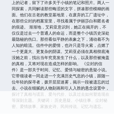
上的记者，留下了许多关于小镇的笔记和照片。两人一
同探索，共同解读那些晦涩的文字，拼凑那些模糊的画
面。他们在古老的教堂墓地里，在废弃的工厂遗址中，
在那些尘封的档案室里，寻找着属于伊丽莎白和匿名者
的痕迹。 渐渐地，艾莉亚意识到，她正在揭开的，不
仅仅是过去一个普通人的命运，而是整个小镇历史深处
最隐秘的伤口。那些看似平静的表象之下，涌动着不为
人知的暗流。信件中的爱情，也许只是导火索，点燃了
一个更庞大、更复杂的阴谋。艾莉亚必须在真相彻底淹
没她之前，找出当年究竟发生了什么，以及那些被掩盖
的真相，又将对现在造成怎样的影响。 《尘封的信
件》是一部关于时间、记忆、爱情与秘密的悬疑小说。
它带领读者一同走进一个充满历史气息的小镇，跟随一
位年轻的探寻者，拨开层层迷雾，揭示一段被遗忘的过
去。小说在细腻的人物刻画和引人入胜的悬念设置中，
探讨了真相与谎言、爱与代价、以及过去如何塑造现在
等深刻主题。 关键词： 历史悬疑、小镇往事、尘封秘
密、爱情故事、家族史诗、民间传说、记忆与遗忘。