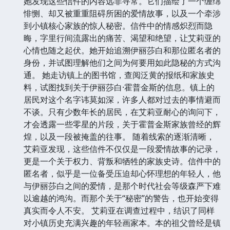
她发现这些信件的内容远非寻常。它们描绘了一个缠绵
悱恻、却又被重重阻碍所困的爱情故事，以及一个牵涉
到小镇核心家族的惊人秘密。信件中的情感炽烈而隐
晦，字里行间流露出的痛苦、渴望和绝望，让艾莉亚的
心情也随之起伏。她开始追溯伊丽莎白和那位匿名者的
身份，并试图理解他们之间为何要用如此隐秘的方式沟
通。 她走访镇上的图书馆，查阅泛黄的报纸和家族史
料，试图找到关于伊丽莎白·霍普金斯的信息。镇上的
居民对这个名字讳莫如深，许多人都对过去的事情避而
不谈。只有少数年长的居民，在艾莉亚耐心的询问下，
才会透露一些零星的片段，关于霍普金斯家族曾经的辉
煌，以及一段被掩盖的往事。 随着线索的逐渐清晰，
艾莉亚发现，这些信件不仅仅是一段爱情故事的记录，
更是一个关于权力、背叛和牺牲的家族史诗。信件中的
匿名者，似乎是一位备受压迫却心怀理想的年轻人，他
与伊丽莎白之间的爱情，是那个时代社会等级森严下难
以逾越的鸿沟。而那个关于“秘密”的警告，也开始变得
真实而令人不安。 艾莉亚在调查过程中，结识了同样
对小镇历史充满兴趣的年轻画家本。本的祖父曾经是镇