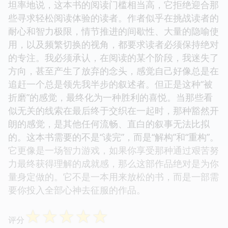
坦率地说，这本书的阅读门槛相当高，它拒绝迎合那
些寻求轻松阅读体验的读者。作者似乎在挑战读者的
耐心和智力极限，情节推进的间歇性、大量的隐喻使
用，以及频繁切换的视角，都要求读者必须保持绝对
的专注。我必须承认，在阅读的某个阶段，我迷失了
方向，甚至产生了放弃的念头，感觉自己好像总是在
追赶一个总是领先我半步的叙述者。但正是这种“被
折磨”的感觉，最终化为一种胜利的喜悦。当那些看
似无关的线索在最后终于交织在一起时，那种豁然开
朗的感觉，是其他任何流畅、直白的叙事无法比拟
的。这本书需要的不是“读完”，而是“解构”和“重构”。
它更像是一场智力游戏，如果你享受那种通过艰苦努
力最终获得理解的成就感，那么这部作品绝对是为你
量身定做的。它不是一本用来放松的书，而是一部需
要你投入全部心神去征服的作品。
☆
☆
☆
☆
☆
评分