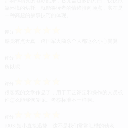
部制作精良的电影配乐，它无需过多的对白，仅仅依
靠环境的烘托，就能将读者的情绪推向顶点，实在是
一种高超的叙事技巧的体现。
☆
☆
☆
☆
☆
评分
感觉有点天真，跨国军火商杀个人都这么小心翼翼
☆
☆
☆
☆
☆
评分
所以呢
☆
☆
☆
☆
☆
评分
很客观的文学作品了，用于工艺评定和操作的人员或
许怎么能够恢复呢。考核标准不一样啊。
☆
☆
☆
☆
☆
评分
[003]短小直接迅捷，这不是我们常常吐槽的勒老