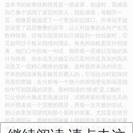
这本书的叙事结构简直是一团迷雾，初读时，我感觉
自己像个误闯了迷宫的旅人，四处摸索，每翻开一
页，都像是被抛进了一个更深的岔路口。作者似乎故
意设置了层层叠叠的误导，让人对故事的走向产生无
数种猜测，但每当我觉得自己捕捉到一丝线索时，它
又如同沙子般从指缝间溜走。角色的动机更是扑朔迷
离，他们口中的每一句话，都带着一层难以言喻的算
计与伪装，你永远无法确定自己面对的是真实的面具
还是又一层精心雕琢的假象。这种悬而未决的状态，
带来的阅读体验是极其折磨人的，它强迫你时刻保持
高度的警惕，去分析每一个微小的表情变化和场景描
绘中可能隐藏的深意。那种阅读的“痛感”是上瘾的，
它让你的大脑皮层高速运转，试图将那些看似无关的
碎片拼凑成一个完整的图景，而每一次失败的尝试，
都让你更加渴望找到那个最终的答案。尤其是在情节
的高潮部分，那种如同被蒙上眼睛推向悬崖边缘的紧
张感，让人几乎无法呼吸，我甚至好几次放下书，需