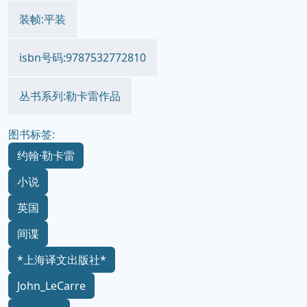
装帧:平装
isbn号码:9787532772810
丛书系列:勒卡雷作品
图书标签:
约翰·勒卡雷
小说
英国
间谍
*上海译文出版社*
John_LeCarre