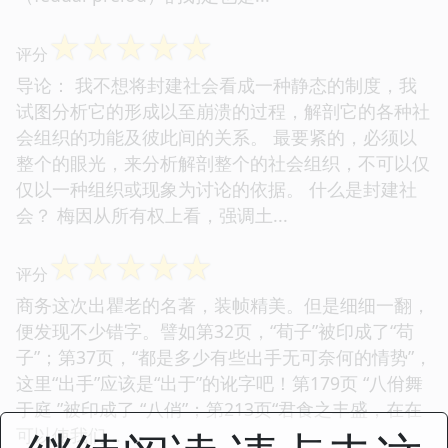
☆
☆
☆
☆
☆
评分
导论： 我不想将封建社会看成一种静态的制度，我
试图分析它的形成以至崩溃的过程，解剖它的各种社
会组织的功能及彼此间的关系。 最要紧的，必须以
整个的眼光，来分析解剖整个的社会组织，不可以仅
仅以一种组织或现象为讨论的依据。 什么是封建社
会？ 梅因从所有权上看，强调土...
☆
☆
☆
☆
☆
评分
商务这次出瞿老的名著，装帧精美。但是细细一翻，
便发现不少错字。譬如第32页，“荀子”被印成了“苟
子”；第37页，“都是多少有些出手无可奈何的情势”，
这里“出手”应该是“出于”的讹字吧！第179页 “八佾舞
于庭 ”被印成了 “八俏”；第213页“君食之丰盛，在在
可以使我们...