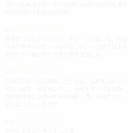
度的兴起与衰落是一个动态的和长期的过程远比那些
鲜明划分时间段要来的高明
☆
☆
☆
☆
☆
评分
看看老一辈做学术的功夫，年轻一代应该汗颜。封建
社会的基本特征是土地所有权，简而言之就是以土地
组织为中心确定权利义务关系的阶级社会。
☆
☆
☆
☆
☆
评分
(1936)26歲。框架清晰，文字通暢。認真地文獻交叉
考證、疑問，見勤奮之功力。借用框架和理論明顯，
到封建社會之崩潰分析辨識漸顯。周、春秋是封建，
秦以後只有中央集權了。
☆
☆
☆
☆
☆
评分
写完这本书时作者二十六岁哦