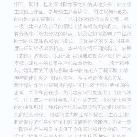
细节。同时，也将探讨除军事之外的其他义务，如在领
主法庭上作证、参与领主的会议等。 司法权与行政权
的分散: 在封建制度下，司法权和行政权高度分散，每
一级封建主都在自己的领地上拥有相当大的权力。作者
将分析这种权力分散的特点，以及它如何影响了中世纪
欧洲的法律体系和治理模式。 庄园经济的支撑: 封建制
度与庄园经济紧密相连。本书将介绍庄园的构成、农民
（农奴）的地位、以及他们如何通过提供劳役和产品来
支撑封建领主的日常生活和军事活动。 三、 骑士精神
与封建制度的互动与影响 本书的核心在于揭示骑士精
神与封建制度之间相互依存、相互塑造的动态关系。
骑士精神作为封建制度的精神支柱: 骑士精神所强调的
忠诚、荣誉和责任感，为封建等级制度提供了道德合法
性，使其成为一种社会规范和生活方式。没有骑士精神
的约束和引领，纯粹的土地和军事契约可能难以维系长
久的社会秩序。 封建制度为骑士精神提供了生存土壤:
封建制度的军事化特征和对贵族地位的强调，为骑士这
一阶层的产生和发展提供了物质基础和社会空间。正是
通过封地和领主的支持，骑士才能接受训练，装备精