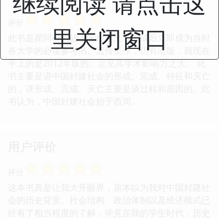
继续阅读 请点击这
☆
☆
☆
☆
☆
评分
里关闭窗口
此书是瞿同祖的硕士学位论文，书成后立即成为当时
各大学的必读参考书。流传至今，仍有出版，我现在
手上的是2012年版的。足见其学术影响力之大。 此
书主要是讲中国封建社会的形成、完成、特征和灭亡
的，讲形成、完成、灭亡主要是谈过程和原因的。此
书认为，中国封建社会始于西周...
用户评价
☆
☆
☆
☆
☆
评分
这本书真是让我大开眼界，原本以为我对中国封建社
会的历史背景、社会结构、政治体制以及经济模式已
经有了相当程度的了解，毕竟在我的学生时代，历史