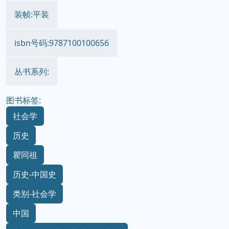
装帧:平装
isbn号码:9787100100656
丛书系列:
图书标签:
社会学
历史
瞿同祖
历史-中国史
类别-社会学
中国