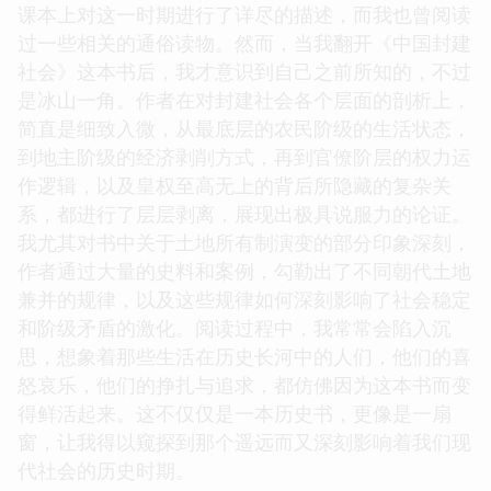
课本上对这一时期进行了详尽的描述，而我也曾阅读
过一些相关的通俗读物。然而，当我翻开《中国封建
社会》这本书后，我才意识到自己之前所知的，不过
是冰山一角。作者在对封建社会各个层面的剖析上，
简直是细致入微，从最底层的农民阶级的生活状态，
到地主阶级的经济剥削方式，再到官僚阶层的权力运
作逻辑，以及皇权至高无上的背后所隐藏的复杂关
系，都进行了层层剥离，展现出极具说服力的论证。
我尤其对书中关于土地所有制演变的部分印象深刻，
作者通过大量的史料和案例，勾勒出了不同朝代土地
兼并的规律，以及这些规律如何深刻影响了社会稳定
和阶级矛盾的激化。阅读过程中，我常常会陷入沉
思，想象着那些生活在历史长河中的人们，他们的喜
怒哀乐，他们的挣扎与追求，都仿佛因为这本书而变
得鲜活起来。这不仅仅是一本历史书，更像是一扇
窗，让我得以窥探到那个遥远而又深刻影响着我们现
代社会的历史时期。