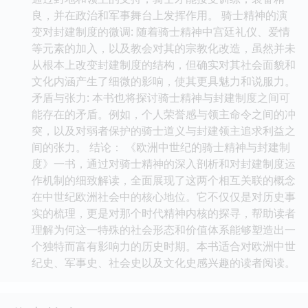
良，并在政治和军事舞台上发挥作用。 骑士精神的演
变对封建制度的微调: 随着骑士精神中宫廷礼仪、爱情
等元素的加入，以及教会对其的宗教化改造，虽然并未
从根本上改变封建制度的结构，但确实对其社会面貌和
文化内涵产生了细微的影响，使其更具魅力和说服力。
矛盾与张力: 本书也将探讨骑士精神与封建制度之间可
能存在的矛盾。例如，个人荣誉感与领主命令之间的冲
突，以及对弱者保护的骑士道义与封建领主追求利益之
间的张力。 结论： 《欧洲中世纪的骑士精神与封建制
度》一书，通过对骑士精神的深入剖析和对封建制度运
作机制的细致解读，全面展现了这两个相互关联的概念
在中世纪欧洲社会中的核心地位。它不仅仅是对历史事
实的梳理，更是对那个时代精神内核的探寻，帮助读者
理解为何这一特殊的社会形态和价值体系能够塑造出一
个独特而富有影响力的历史时期。本书适合对欧洲中世
纪史、军事史、社会史以及文化史感兴趣的读者阅读。