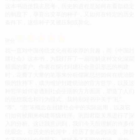
这本书迫使我去思考，历史的进程是如何在看似稳定
的制度下，孕育出变革的种子，又如何在特定的历史
条件下，这些种子又被压制或异化。
☆
☆
☆
☆
☆
评分
我一直对中国传统文化有着浓厚的兴趣，而《中国封
建社会》这本书，为我打开了一扇理解这种文化深层
根源的窗户。作者在探讨封建社会意识形态的构建
时，花费了大量的笔墨来分析儒家思想如何在统治阶
级的扶持下，成为维护封建统治的官方哲学，以及这
种哲学如何渗透到社会生活的方方面面，塑造了人们
的思想观念和行为模式。我特别对书中关于“礼”、
“孝”、“忠”等概念在封建社会中的实际运用，以及它
们如何被用来构建等级秩序、巩固君臣关系进行了深
入的分析。这让我意识到，我们今天所理解的许多传
统观念，在历史的长河中，经历了复杂的演变，并且
在不同的社会背景下，被赋予了不同的内涵。此外，