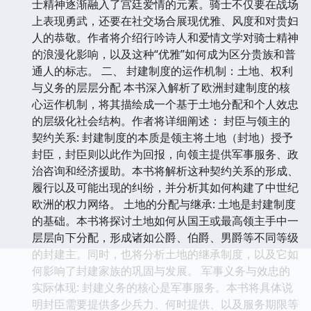
士精神逐渐融入了宫廷爱情的元素。骑士不仅要在战场
上表现勇武，还要在社交场合展现优雅、风度和对贵妇
人的恭敬。作者将介绍行吟诗人和爱情文学对骑士精神
的浪漫化影响，以及这种“优雅”如何成为区分贵族和普
通人的标志。 二、 封建制度的运作机制：土地、权利
与义务的层层分配 本书深入解析了欧洲封建制度的核
心运作机制，将其描绘成一个基于土地分配和个人效忠
的层级化社会结构。作者将详细阐述： 封臣与领主的
契约关系: 封建制度的本质是领主将土地（封地）授予
封臣，封臣则以此作为回报，向领主提供军事服务、政
治咨询和经济援助。本书将解析这种契约关系的形成、
履行以及可能出现的纠纷，并分析其如何构建了中世纪
欧洲的权力网络。 土地的分配与继承: 土地是封建制度
的基础。本书将探讨土地如何从国王或最高领主手中一
层层向下分配，形成诸如公爵、伯爵、男爵等不同等级
的封建主。同时，也将分析土地的继承制度，以及它如
何影响了封建家族的巩固与发展。 军事义务与效忠的
实际体现: 封建义务的核心是军事服务。本书将具体说
明封臣需要提供多少兵力、何时提供、以及服务期限等