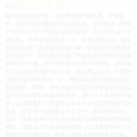
☆
☆
☆
☆
☆
评分
我对这本书的评价，可以用“颠覆”来形容。长期以
来，我对中国封建社会形成的认知，很大程度上受到
了流行文化和一些简化论述的影响，总觉得它是一个
静态的、停滞不前的概念。但《中国封建社会》这本
书完全打破了我的这种刻板印象。作者并非简单地罗
列历史事件，而是深入挖掘了封建社会内部的动态发
展和内在矛盾。我特别欣赏书中对不同时期、不同地
区社会经济状况的对比分析，这让我认识到，所谓的
“封建社会”并非铁板一块，而是存在着显著的差异性
和演变性。比如，书中对唐宋时期商业经济的兴起以
及对传统封建经济模式的冲击，进行了非常精彩的论
述，这让我看到了封建社会并非完全排斥商品经济的
发展，而是在一定程度上与之并行，甚至被其改造。
此外，作者在探讨文化意识形态对封建统治的维护作
用时，也提供了许多新颖的视角，让我重新审视了儒
家思想在巩固皇权、维系社会秩序方面的复杂功能。