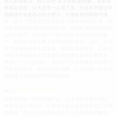
惊人的洞察力。我之前对“君主专制”的理解，更多地
停留在表面，认为皇帝一人说了算。但这本书通过详
细阐述中央集权与地方势力、官僚体系的制衡与博
弈，揭示了皇权背后复杂的权力网络和利益纠葛。特
别是书中对明清时期内阁制度、军机处等机构的演变
过程的梳理，让我看到了权力如何从分散到高度集
中，再到权力被少数人掌控的微妙变化。此外，书中
关于国家财政收入的来源、税收制度的变迁、以及这
些经济基础如何支撑着庞大的官僚机器和军事开支，
也进行了深入的探讨。我惊叹于作者能够将如此宏大
而复杂的体系，梳理得如此清晰，让我能够一步步理
解封建王朝是如何维持其统治的。
☆
☆
☆
☆
☆
评分
我非常欣赏《中国封建社会》这本书的学术严谨性。
作者在论证观点时，引用了大量的原始史料和二手研
究成果，并且对这些资料进行了深入的辨析和解读。