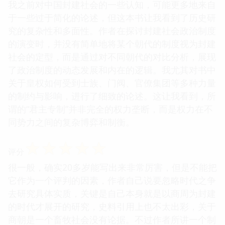
我之前对中国封建社会的一些认知，可能更多地来自
于一些过于简化的论述，但这本书让我看到了历史研
究的复杂性和多面性。作者在探讨封建社会政治制度
的演变时，并没有简单地将某个朝代的制度视为封建
社会的定型，而是通过对不同朝代的对比分析，展现
了政治制度的动态发展和内在的逻辑。我尤其对书中
关于皇权如何受到士族、门阀、官僚集团等多种力量
的制约与影响，进行了细致的论述。这让我看到，所
谓的“君主专制”并非完全的权力垄断，而是权力在不
同势力之间的复杂博弈和制衡。
☆
☆
☆
☆
☆
评分
很一般，确实20多岁能写出来非常厉害，但是不能把
它作为一个评判的因素，作者自己说要忽略时代之争
去研究具体实质，关键是自己本身就是以商周为封建
的时代才展开的研究，史料引用上也不太出彩，关于
商朝是一个畜牧社会没有论据。不过作者所讲一个制