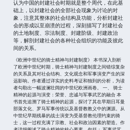
认为中国的封建社会时期就是整个周代，在此基
础上，以封建社会的全部社会现象为讨论的对
象，注意其整体的社会结构及功能，分析封建社
会的形成以至崩溃的过程，深刻描写了封建社会
的土地制度、宗法制度、封建阶级、封建政治
等，解剖封建社会的各种社会组织的功能及彼此
间的关系。
《欧洲中世纪的骑士精神与封建制度》 本书深入剖析
了欧洲中世纪时期，骑士精神与封建制度之间错综复杂
的关系及其对社会结构、文化观念和军事演变产生的深
远影响。作者通过详实的史料考证和独到的分析，为读
者勾勒出一幅波澜壮阔的中世纪欧洲画卷。 一、 骑士
精神的起源与演变：荣誉、忠诚与军事武艺的融合 本
书首先追溯了骑士精神的起源，探讨了其在早期日耳曼
部落文化、罗马军事传统以及基督教教义中的渊源。从
中世纪早期残暴的战士演变为受基督教伦理约束的骑
士，这一过程充满了宗教、社会和政治因素的塑造。作
者详细阐述了骑士精神的核心要素，包括： 军事武艺