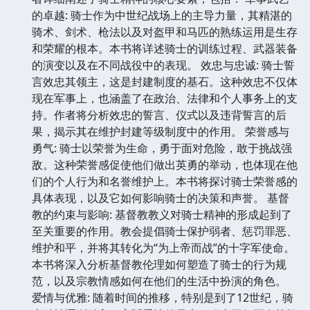
的卓越: 骑士作为中世纪战场上的主导力量，其精湛的
骑术、剑术、枪法以及对盔甲和马匹的熟练运用是生存
和荣耀的根本。本书将详述骑士的训练过程、武器装备
的演变以及在不同战役中的表现。 效忠与忠诚: 骑士誓
言效忠其领主，这是封建制度的基石。这种效忠不仅体
现在军事上，也涵盖了在政治、法律和个人事务上的支
持。作者将分析效忠的誓言、仪式以及违背誓言的后
果，揭示其在维护封建等级制度中的作用。 荣誉感与
勇气: 骑士以荣誉为生命，勇于面对危险，敢于挑战强
敌。这种荣誉感促使他们做出英勇的举动，也体现在他
们的个人行为和名誉维护上。本书将探讨骑士荣誉感的
具体表现，以及它如何影响骑士的决策和声誉。 基督
教的约束与影响: 基督教教义对骑士精神的形成起到了
至关重要的作用。教会提倡骑士保护弱者、惩罚罪恶、
维护和平，并将其转化为“为上帝而战”的十字军使命。
本书将深入分析基督教伦理如何塑造了骑士的行为规
范，以及宗教情感如何在他们的生活中扮演的角色。
爱情与优雅: 随着时间的推移，特别是到了12世纪，骑