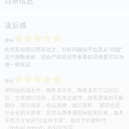
目录信息
读后感
☆
☆
☆
☆
☆
评分
此书实似笔记而非论文。分析问题似乎也是从“功能”
这个路数来的，结合产权经济学来看的话倒是可以当
做一例实证。
☆
☆
☆
☆
☆
评分
瞿同祖的成名作，陶希圣作序。陶希圣作了汉奸以
后，文章难以流传，反而使这篇序，随着瞿著的不断
翻印，得以保存，命运揣测，难以预料。 瞿同祖是
社会史的大前辈，是类似费孝通那种留美归来，兼具
东西方文化的“社会科学家”。他对于封建时代
（fedual preiod）的划定也是...