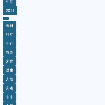
生活
2011
末日
科幻
生存
冒险
末世
逃生
人性
灾难
未来