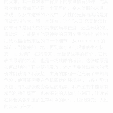
的灾难。我一直对末世背景下的故事情有独钟，尤其
喜欢看作者如何构建一个完整的、令人信服的末世世
界观，以及在这样的环境中，人性的光辉与黑暗是如
何被无限放大。我非常好奇，这个“末日”究竟是怎样
的末日？是因为突如其来的病毒侵袭，还是环境的彻
底破坏，亦或是其他更神秘的原因？我期待作者能够
细致地描绘出末世的每一个细节，从 crumbling 的
城市，到荒芜的土地，再到幸存者们艰难的生存状
态。而“船票”，在我看来，无疑是故事的核心，它代
表着最后的希望，也是一场残酷的考验。这张船票是
如何出现的？它会随机发放，还是需要付出巨大的代
价才能获得？我设想，主角的旅程一定充满了未知与
危险，他可能需要在危机四伏的环境中，与各方势力
周旋，寻找那张改变命运的船票。我希望书中能够有
精彩的动作场面，也有深刻的人物内心刻画，让读者
在体验紧张刺激的生存斗争的同时，也能感受到人性
的复杂与伟大。