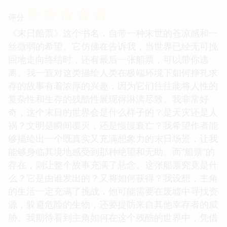
☆
☆
☆
☆
☆
评分
《末日船票》这个书名，自带一种末世的苍凉感和一
丝微弱的希望。它仿佛在告诉我，当世界已经无可挽
回地走向终结时，还有最后一张船票，可以带你逃
离。我一直对这类描绘人类在极端环境下如何挣扎求
存的故事有着浓厚的兴趣，因为它们往往能将人性的
复杂性和生存的残酷性展现得淋漓尽致。我非常好
奇，这个末日的世界会是什么样子的？是天灾还是人
祸？文明是瞬间覆灭，还是慢慢衰亡？我希望作者能
够描绘出一个既真实又充满想象力的末日场景，让我
能够身临其境地感受到那种绝望和无助。而“船票”的
存在，则让整个故事充满了悬念。这张船票究竟是什
么？它是由谁发出的？又将如何获得？我设想，主角
的生活一定充满了挑战，他可能需要在废墟中寻找资
源，躲避危险的生物，还要提防来自其他幸存者的威
胁。我期待看到主角如何在这个残酷的世界中，凭借