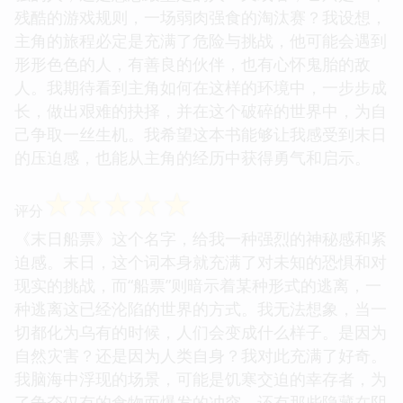
残酷的游戏规则，一场弱肉强食的淘汰赛？我设想，
主角的旅程必定是充满了危险与挑战，他可能会遇到
形形色色的人，有善良的伙伴，也有心怀鬼胎的敌
人。我期待看到主角如何在这样的环境中，一步步成
长，做出艰难的抉择，并在这个破碎的世界中，为自
己争取一丝生机。我希望这本书能够让我感受到末日
的压迫感，也能从主角的经历中获得勇气和启示。
☆
☆
☆
☆
☆
评分
《末日船票》这个名字，给我一种强烈的神秘感和紧
迫感。末日，这个词本身就充满了对未知的恐惧和对
现实的挑战，而“船票”则暗示着某种形式的逃离，一
种逃离这已经沦陷的世界的方式。我无法想象，当一
切都化为乌有的时候，人们会变成什么样子。是因为
自然灾害？还是因为人类自身？我对此充满了好奇。
我脑海中浮现的场景，可能是饥寒交迫的幸存者，为
了争夺仅有的食物而爆发的冲突，还有那些隐藏在阴