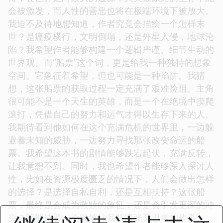
会被激发，而人性的善恶也将在极端环境下被放大。
我迫不及待地想知道，作者究竟会描绘一个怎样末
世？是瘟疫横行，文明倒塌，还是外星入侵，地球沦
陷？我希望作者能够构建一个逻辑严谨、细节生动的
世界观。而“船票”这个词，更是给我一种独特的想象
空间。它象征着希望，但也可能是一种陷阱。我猜
想，这张船票的获取过程一定充满了艰难险阻。主角
很可能不是一个天生的英雄，而是一个在绝境中摸爬
滚打，凭借自己的努力和运气才得以生存下来的人。
我期待看到他如何在这个充满危机的世界里，一边躲
避着未知的威胁，一边努力寻找那张改变命运的船
票。我希望这本书的剧情能够跌宕起伏，充满反转，
让我意想不到。同时，我也希望作者能够深入探讨人
性，比如在资源极度匮乏的情况下，人们会做出怎样
的选择？是选择自私自利，还是互相扶持？这张船
票，最终是会成为救赎的象征，还是会引发更深的冲
突？我期待着一个能够让我既紧张又思考的故事。