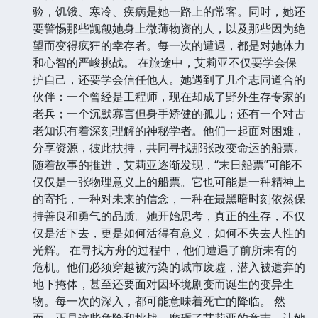
验，饥饿、寒冷、疾病是她一路上的常客。同时，她还
要警惕那些觊觎她身上微薄物资的人，以及那些因为绝
望而变得疯狂的幸存者。每一次的遭遇，都是对她体力
和心智的严峻挑战。 在旅途中，艾莉亚不仅要学会保
护自己，还要学会信任他人。她遇到了几个志同道合的
伙伴：一个曾经是工程师，现在却成了野外生存专家的
老兵；一个沉默寡言但身手矫健的孤儿；还有一个对古
老知识有着深刻理解的神秘学者。他们一起面对困难，
分享资源，彼此扶持，共同寻找那张改变命运的船票。
随着故事的推进，艾莉亚逐渐发现，“末日船票”可能不
仅仅是一张物理意义上的船票。它也可能是一种精神上
的寄托，一种对未来的信念，一种在最黑暗时刻依然保
持善良和勇气的品质。她开始思考，真正的生存，不仅
仅是活下去，更是如何活得有意义，如何不失去人性的
光辉。 在寻找方舟的过程中，他们遭遇了前所未有的
危机。他们必须穿越被污染的城市废墟，潜入被遗弃的
地下掩体，甚至还要面对因环境剧变而诞生的变异生
物。每一次的深入，都可能意味着死亡的降临。 然
而，正是这些危险和挑战，磨砺了艾莉亚的意志，让她