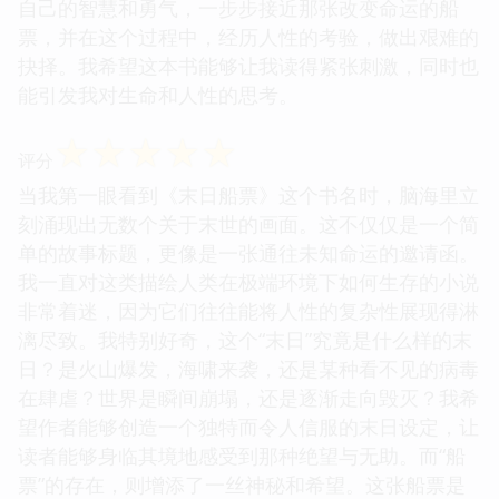
自己的智慧和勇气，一步步接近那张改变命运的船
票，并在这个过程中，经历人性的考验，做出艰难的
抉择。我希望这本书能够让我读得紧张刺激，同时也
能引发我对生命和人性的思考。
☆
☆
☆
☆
☆
评分
当我第一眼看到《末日船票》这个书名时，脑海里立
刻涌现出无数个关于末世的画面。这不仅仅是一个简
单的故事标题，更像是一张通往未知命运的邀请函。
我一直对这类描绘人类在极端环境下如何生存的小说
非常着迷，因为它们往往能将人性的复杂性展现得淋
漓尽致。我特别好奇，这个“末日”究竟是什么样的末
日？是火山爆发，海啸来袭，还是某种看不见的病毒
在肆虐？世界是瞬间崩塌，还是逐渐走向毁灭？我希
望作者能够创造一个独特而令人信服的末日设定，让
读者能够身临其境地感受到那种绝望与无助。而“船
票”的存在，则增添了一丝神秘和希望。这张船票是