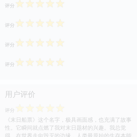
☆
☆
☆
☆
☆
评分
☆
☆
☆
☆
☆
评分
☆
☆
☆
☆
☆
评分
☆
☆
☆
☆
☆
评分
用户评价
☆
☆
☆
☆
☆
评分
《末日船票》这个名字，极具画面感，也充满了故事
性。它瞬间就点燃了我对末日题材的兴趣。我总觉
得，在世界走向毁灭的边缘，人类最原始的生存本能