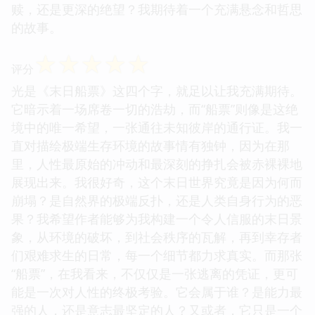
赎，还是更深的绝望？我期待着一个充满悬念和哲思
的故事。
☆
☆
☆
☆
☆
评分
光是《末日船票》这四个字，就足以让我充满期待。
它暗示着一场席卷一切的浩劫，而“船票”则像是这绝
境中的唯一希望，一张通往未知彼岸的通行证。我一
直对描绘极端生存环境的故事情有独钟，因为在那
里，人性最原始的冲动和最深刻的挣扎会被赤裸裸地
展现出来。我很好奇，这个末日世界究竟是因为何而
崩塌？是自然界的极端反扑，还是人类自身行为的恶
果？我希望作者能够为我构建一个令人信服的末日景
象，从环境的破坏，到社会秩序的瓦解，再到幸存者
们艰难求生的日常，每一个细节都力求真实。而那张
“船票”，在我看来，不仅仅是一张逃离的凭证，更可
能是一次对人性的终极考验。它会属于谁？是能力最
强的人，还是意志最坚定的人？又或者，它只是一个