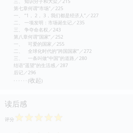
三、 知识分子和大众／215
第七章何谓“市场”／225
一、 “1， 2， 3，我们都是经济人”／227
二、 一项发明：市场诞生记／235
三、 争夺命名权／243
第八章何谓“国家”／252
一、 可爱的国家／255
二、 全球化时代的“跨国国家”／272
三、 一条叫做“中国”的道路／280
结语“遥望”的生活感／287
后记／296
收起
· · · · · · (
)
读后感
☆
☆
☆
☆
☆
评分