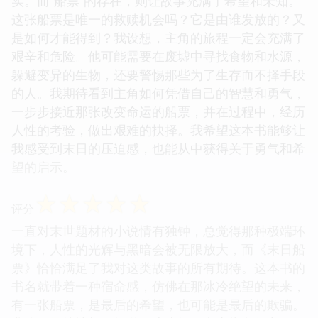
实。而“船票”的存在，则让故事充满了希望和未知。
这张船票是唯一的救赎机会吗？它是由谁发放的？又
是如何才能得到？我设想，主角的旅程一定会充满了
艰辛和危险。他可能需要在废墟中寻找食物和水源，
躲避变异的生物，还要警惕那些为了生存而不择手段
的人。我期待看到主角如何凭借自己的智慧和勇气，
一步步接近那张改变命运的船票，并在过程中，经历
人性的考验，做出艰难的抉择。我希望这本书能够让
我感受到末日的压迫感，也能从中获得关于勇气和希
望的启示。
☆
☆
☆
☆
☆
评分
一直对末世题材的小说情有独钟，总觉得那种极端环
境下，人性的光辉与黑暗会被无限放大，而《末日船
票》恰恰满足了我对这类故事的所有期待。这本书的
书名就带着一种宿命感，仿佛在那冰冷绝望的未来，
有一张船票，是最后的希望，也可能是最后的欺骗。