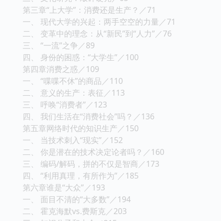
第三章“上大学”：消费还是生产？／71
一、 现代大学的兴起：两手空空的力量／71
二、 变革中的理念：从“新民”到“人力”／76
三、 “一流”之争／89
四、 身份的困惑：“大学生”／100
第四章消费之惑／109
一、 “喋喋不休”的商品／110
二、 意义的生产：表征／113
三、 呼唤“消费者”／123
四、 我们生活在“消费社会”吗？／136
第五章网络时代的知识生产／150
一、 当技术刺入“现实”／152
二、 你是潜在的技术决定论者吗？／160
三、 编码/解码，拼的不仅是智商／173
四、 “利用真理，有所作为”／185
第六章谁是“大众”／193
一、 面目不清的“大多数”／194
二、 霍克海默vs.费斯克／203