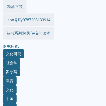
装帧:平装
isbn号码:9787208133914
丛书系列:热风·讲义与读本
图书标签:
文化研究
社会学
罗小茗
教育
文化
中国