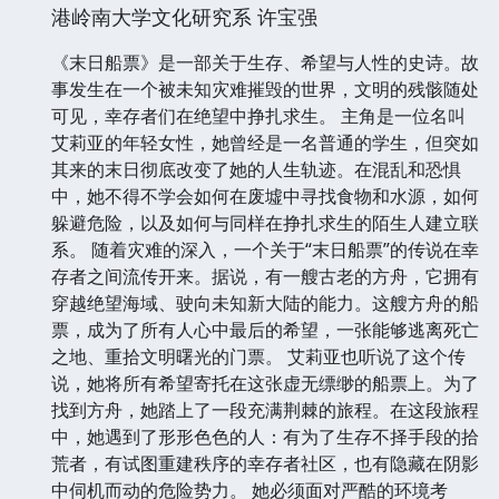
港岭南大学文化研究系 许宝强
《末日船票》是一部关于生存、希望与人性的史诗。故
事发生在一个被未知灾难摧毁的世界，文明的残骸随处
可见，幸存者们在绝望中挣扎求生。 主角是一位名叫
艾莉亚的年轻女性，她曾经是一名普通的学生，但突如
其来的末日彻底改变了她的人生轨迹。在混乱和恐惧
中，她不得不学会如何在废墟中寻找食物和水源，如何
躲避危险，以及如何与同样在挣扎求生的陌生人建立联
系。 随着灾难的深入，一个关于“末日船票”的传说在幸
存者之间流传开来。据说，有一艘古老的方舟，它拥有
穿越绝望海域、驶向未知新大陆的能力。这艘方舟的船
票，成为了所有人心中最后的希望，一张能够逃离死亡
之地、重拾文明曙光的门票。 艾莉亚也听说了这个传
说，她将所有希望寄托在这张虚无缥缈的船票上。为了
找到方舟，她踏上了一段充满荆棘的旅程。在这段旅程
中，她遇到了形形色色的人：有为了生存不择手段的拾
荒者，有试图重建秩序的幸存者社区，也有隐藏在阴影
中伺机而动的危险势力。 她必须面对严酷的环境考