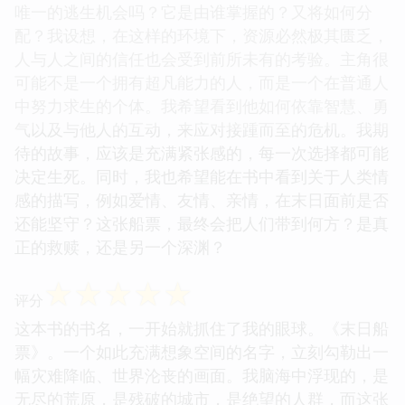
唯一的逃生机会吗？它是由谁掌握的？又将如何分
配？我设想，在这样的环境下，资源必然极其匮乏，
人与人之间的信任也会受到前所未有的考验。主角很
可能不是一个拥有超凡能力的人，而是一个在普通人
中努力求生的个体。我希望看到他如何依靠智慧、勇
气以及与他人的互动，来应对接踵而至的危机。我期
待的故事，应该是充满紧张感的，每一次选择都可能
决定生死。同时，我也希望能在书中看到关于人类情
感的描写，例如爱情、友情、亲情，在末日面前是否
还能坚守？这张船票，最终会把人们带到何方？是真
正的救赎，还是另一个深渊？
☆
☆
☆
☆
☆
评分
这本书的书名，一开始就抓住了我的眼球。《末日船
票》。一个如此充满想象空间的名字，立刻勾勒出一
幅灾难降临、世界沦丧的画面。我脑海中浮现的，是
无尽的荒原，是残破的城市，是绝望的人群，而这张