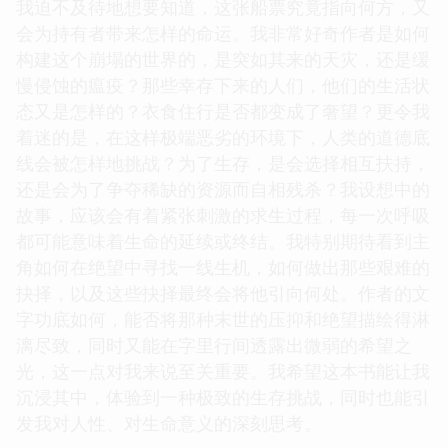
我迫不及待地想要知道，这张船票究竟指向何方，又
会为持有者带来怎样的命运。我非常好奇作者是如何
构建这个崩塌的世界的，是突如其来的天灾，还是缓
慢侵蚀的瘟疫？那些幸存下来的人们，他们的生活状
态又是怎样的？衣食住行是否都变成了奢望？更令我
着迷的是，在这样极端恶劣的环境下，人类的道德底
线会被怎样地挑战？为了生存，是会选择相互扶持，
还是会为了争夺稀缺的资源而自相残杀？我设想中的
故事，应该会有着紧张刺激的求生过程，每一次呼吸
都可能意味着生命的延续或终结。我特别期待看到主
角如何在绝望中寻找一线生机，如何做出那些艰难的
抉择，以及这些抉择最终会将他引向何处。作者的文
字功底如何，能否将那种末世的压抑和绝望描绘得淋
漓尽致，同时又能在字里行间透露出微弱的希望之
光，这一点对我来说至关重要。我希望这本书能让我
沉浸其中，体验到一种极致的生存挑战，同时也能引
发我对人性、对生命意义的深刻思考。