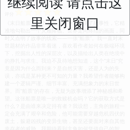
继续阅读 请点击这
☆
☆
☆
☆
☆
评分
里关闭窗口
《末日船票》这个书名，本身就充满了故事性，它精
准地勾勒出一个灾难降临、世界走向终结的画面，同
时又点明了故事的线索——一张“船票”。我一直对末
世题材的作品非常着迷，喜欢看作者如何在极端环境
下，挖掘出人性的深层次，以及描绘出人类在绝境中
的挣扎与求生。我迫不及待地想知道，这个“末日”究
竟是因为什么而到来？是自然灾害，还是人为的失
误，亦或是某种更不可知的力量？我希望作者能够构
建一个逻辑严谨、细节丰富、充满想象力的末日世
界。而“船票”的存在，无疑为故事增添了神秘感和希
望。这张船票是唯一的救赎机会吗？它的获取方式是
什么？是由谁来决定持有者？我设想，主角的旅程一
定会充满了艰辛和危险，他可能需要穿越危机四伏的
废土，躲避凶残的变异生物，甚至还要面对来自其他
幸存者的威胁。我期待看到主角如何凭借自己的智