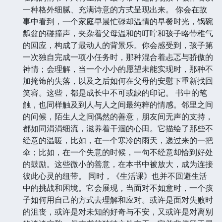
一种格外细腻、充满诗意的方式呈现出来。 你会在故
事中看到，一个家庭早晨忙碌却温情的早餐时光，锅碗
瓢盆的碰撞声，夹杂着父母温和的叮咛和孩子略带稚气
的回应，构成了最动人的背景乐。你会感受到，孩子第
一次独自完成一项小任务时，那种混合着忐忑与骄傲的
神情；会理解，当一个小小的愿望未能实现时，那种不
加掩饰的失落，以及之后如何在父母的安慰下重新找回
笑容。这些，都是成长中不可或缺的印记。 书中的笔
触，也同样触及到人与人之间最纯粹的情感。邻里之间
的问候，陌生人之间偶然的善意，朋友间无声的支持，
都如同涓涓细流，滋养着干涸的心田。它描绘了那些不
经意的温暖，比如，在一个寒冷的雨天，递过来的一把
伞；比如，在一个失意的时候，一句不经意却恰到好处
的鼓励。这些微小的善意，在本书中被放大，成为连接
彼此心灵的纽带。 同时，《生活课》也并不回避生活
中的挑战和困境。它会展现，当面对不如意时，一个孩
子如何用自己的方式去理解和应对。或许是面对失败时
的沮丧，或许是对未知的好奇与不安，又或许是对离别