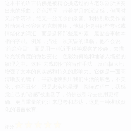
这本书的语言仿佛是被精心挑选过的古老乐器所演奏
出来的乐曲，音色浑厚，带着岁月的沉淀感，但同时
又异常清晰，绝无一丝冗余的杂音。我特别欣赏作者
对动词和形容词的克制使用，他极少使用那些夸张或
情绪化的词汇，而是选择那些最朴素、最贴合事物本
相的字眼。例如，描述一次黄昏的降临，他不会说
“绚烂夺目”，而是用一种近乎科学观察的冷静，去描
绘光线角度的微妙变化，色彩如何饱和地渗入墙壁的
纹理之中。这种“去戏剧化”的写作手法，反而极大地
增强了文本的真实感和持久的影响力。它像是一面高
清晰度的镜子，平静地映照出我们生活的底色，不美
化，也不丑化，只是忠实地呈现。阅读过程中，我感
觉自己的“语感”被重塑了，仿佛被引导去使用更精
确、更具重量的词汇来思考和表达，这是一种潜移默
化的语言教育。
☆
☆
☆
☆
☆
评分