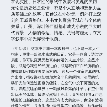
在现实性、日常性的事物中发展出灵魂的关切，
无论是历史还是爱情，都是个人立场和想象力品
质基础上的叙事，它使这些小说无一例外打上深
刻的王威廉烙印。本书尤其聚焦于城市与个体的
关系，广州、深圳等巨型都市成为小说的巨大时
代背景，人物的命运、情感、荒诞与虚无，在文
字叙事中如光浮现于眼前。
《生活课》 这本书并非一本教科书，也不是一本人生
指南，更非一篇流水账式的日记。它是一扇窗，透过这
扇窗，你可以窥见无数真实鲜活的人生片段。这些片
段，或是你我曾经经历过的，或是我们正在经历着的，
抑或是我们或许将要面对的。 它从一个孩童纯真的视
角出发，捕捉那些细微却意义非凡的瞬间。清晨的第一
缕阳光如何透过窗帘的缝隙，在空气中投下斑驳的光
影，唤醒沉睡的世界；一颗被风吹落的叶子，在空中划
出优美的弧线，最终安然归于泥土，又将如何悄无声息
地滋长出新的生命。这里没有宏大的叙事，也没有波澜
壮阔的情节，只有生活中最寻常不过的场景，被作者以