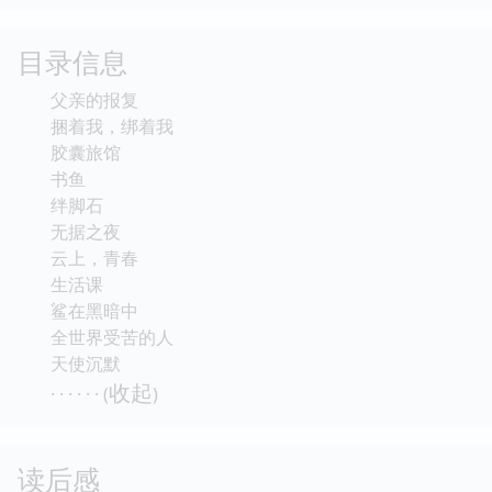
目录信息
父亲的报复
捆着我，绑着我
胶囊旅馆
书鱼
绊脚石
无据之夜
云上，青春
生活课
鲨在黑暗中
全世界受苦的人
天使沉默
收起
· · · · · · (
)
读后感