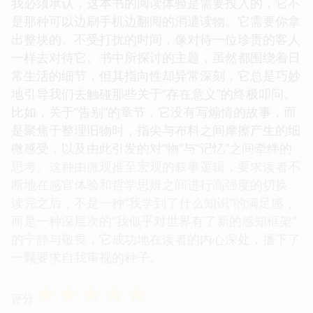
我必须承认，这本书的阅读体验是需要投入的，它不
是那种可以边刷手机边翻阅的消遣读物。它需要你拿
出整块的、不受打扰的时间，像对待一位珍贵的客人
一样去对待它。书中所探讨的主题，虽然都围绕着日
常生活的细节，但其指向性却异常深刻，它总是巧妙
地引导我们去触碰那些关于“存在意义”的终极叩问。
比如，关于“告别”的章节，它没有写煽情的故事，而
是聚焦于整理旧物时，指尖与布料之间摩擦产生的细
微感受，以及由此引发的对“物”与“记忆”之间牵绊的
思考。这种由微观推至宏观的叙事逻辑，要求读者不
断地在感官体验和哲学思辨之间进行高强度的切换。
读完之后，不是一种“我学到了什么知识”的满足感，
而是一种深层次的“我似乎对世界有了新的感知框架”
的宁静与敬畏，它成功地在读者的内心深处，播下了
一颗要求自我审视的种子。
☆
☆
☆
☆
☆
评分