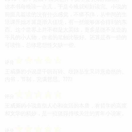
这本书每晚读一点儿，于是今晚就刚好读完。小说的
前面几篇读的没有什么感觉，不痛不痒，从中间的生
活课开始才算是渐入佳境，有一些能够体会得到的东
西。这个世界上并不都是大英雄，更多是微不足道的
平凡的小人物，作者的笔触比较好。还算是有一些的
可读性，总体思想性欠缺一些。
☆
☆
☆
☆
☆
评分
王威廉的小说是千回百转、歧路丛生又诗意盎然的。
内省，节制，充满哲思。????
☆
☆
☆
☆
☆
评分
王威廉的小说直指人心和生活的本质，有哲学的高度
和文学的精妙，是一位值得持续关注的青年小说家。
☆
☆
☆
☆
☆
评分