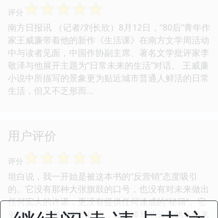
☆
☆
☆
☆
☆
评分
南方日报讯 （记者/刘长欣）8月12日，“80后”青年作
家王威廉带着他的新作《生活课》在南方文学周活动
中与读者见面，中国作协副主席、著名文学批评家李
敬泽与他展开主题为“日常未来的生活”对话。 王威廉
小说中所描写的景象更为贴近城市普通人鲜活的日常
生活，但又不乏形而...
用户评价
☆
☆
☆
☆
☆
评分
坦白说，我一开始是被这本书的“反营销”态度吸引
的。它没有那种大张旗鼓的口号，也没有对未来做出
任何宏大的许诺，更没有提供任何速成的“秘籍”。它
更像是一个老友在壁炉边，轻描淡写地分享他多年来