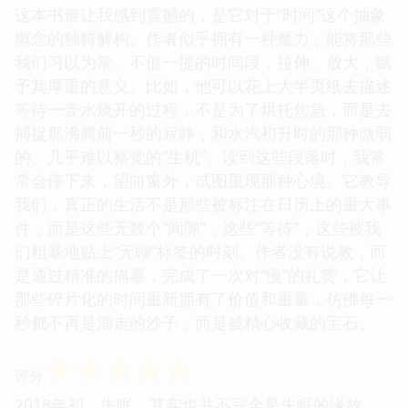
这本书最让我感到震撼的，是它对于“时间”这个抽象
概念的独特解构。作者似乎拥有一种魔力，能将那些
我们习以为常、不值一提的时间段，拉伸、放大，赋
予其厚重的意义。比如，他可以花上大半页纸去描述
等待一壶水烧开的过程，不是为了烘托焦急，而是去
捕捉那沸腾前一秒的寂静，和水汽初升时的那种微弱
的、几乎难以察觉的“生机”。读到这些段落时，我常
常会停下来，望向窗外，试图重现那种心境。它教导
我们，真正的生活不是那些被标注在日历上的重大事
件，而是这些无数个“间隙”，这些“等待”，这些被我
们粗暴地贴上“无聊”标签的时刻。作者没有说教，而
是通过精准的描摹，完成了一次对“慢”的礼赞，它让
那些碎片化的时间重新拥有了价值和重量，仿佛每一
秒都不再是溜走的沙子，而是被精心收藏的宝石。
☆
☆
☆
☆
☆
评分
2018年初，失眠，其实也并不完全是失眠的缘故。