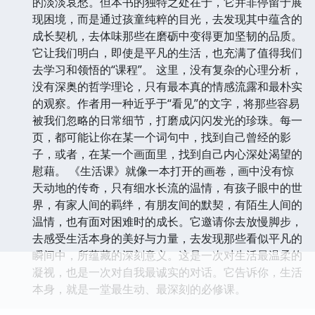
的淡淡哀愁。但本书的独特之处在于，它并非停留于展
现困境，而是通过孩童纯粹的目光，去发现其中蕴含的
成长契机，去体味那些在磨砺中变得更加坚韧的品质。
它让我们明白，即使是平凡的生活，也充满了值得我们
去学习和领悟的“课程”。 这里，没有复杂的心理分析，
没有深奥的哲学理论，只有最本真的情感流露和最朴实
的观察。作者用一种近乎于“看见”的文字，将那些容易
被我们忽略的日常细节，打磨成闪闪发光的珍珠。每一
页，都可能让你在某一个词句中，找到自己曾经的影
子，或者，在某一个画面里，找到自己内心深处渴望的
慰藉。 《生活课》就像一本打开的画卷，画中没有惊
天动地的传奇，只有细水长流的温情，有孩子眼中的世
界，有家人间的羁绊，有朋友间的默契，有陌生人间的
温情，也有面对困难时的成长。它邀请你去放慢脚步，
去感受生活本身的美好与力量，去发现那些看似平凡的
瞬间中，所蕴藏的深刻意义。这是一次对生活最温柔的
凝视，也是一次对自我最诚实的对话。它告诉你，生活
本身，就是一堂最生动、最深刻的必修课。