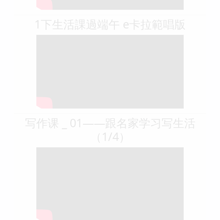
1下生活課過端午 e卡拉範唱版
写作课 _ 01——跟名家学习写生活
（1/4）