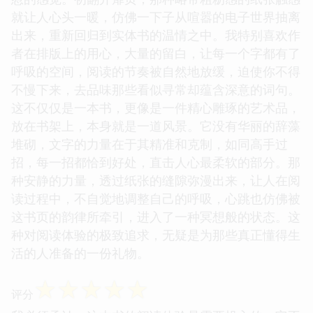
就让人心头一暖，仿佛一下子从喧嚣的电子世界抽离
出来，重新回归到实体书的温情之中。我特别喜欢作
者在排版上的用心，大量的留白，让每一个字都有了
呼吸的空间，阅读的节奏被自然地放缓，迫使你不得
不慢下来，去品味那些看似寻常却蕴含深意的词句。
这不仅仅是一本书，更像是一件精心雕琢的艺术品，
放在书架上，本身就是一道风景。它没有华丽的辞藻
堆砌，文字的力量在于其精准和克制，如同高手过
招，每一招都恰到好处，直击人心最柔软的部分。那
种安静的力量，透过纸张的缝隙弥漫出来，让人在阅
读过程中，不自觉地调整自己的呼吸，心跳也仿佛被
这书页的韵律所牵引，进入了一种冥想般的状态。这
种对阅读体验的极致追求，无疑是为那些真正懂得生
活的人准备的一份礼物。
☆
☆
☆
☆
☆
评分