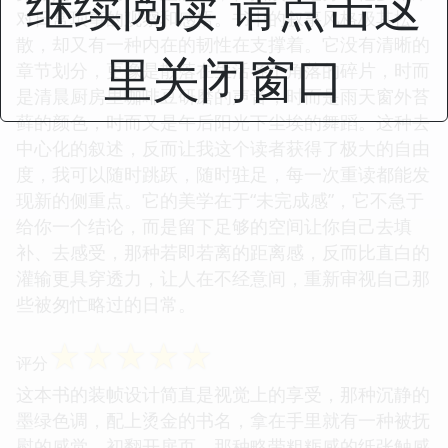
继续阅读 请点击这
对日常琐事的观察和感悟。书中的叙事风格极其松
散，却又有一种内在的韧性在支撑着。它没有清晰的
里关闭窗口
章节划分，更像是散落在生活各个角落的碎片，时而
是清晨厨房里咖啡豆研磨的声音，时而是雨天窗外苔
藓的颜色，时而又是午后阳光下尘埃的舞蹈。这种去
中心化的叙述，反而让我这个读者获得了极大的自由
度，我可以随时跳跃，随时驻足，每一次重读都能发
现新的侧重点。它的美学在于“未完成感”，它不急于
给你一个结论，而是留下足够的空间让你自己去填
补、去感受，那种若即若离的距离感，反而比直白的
灌输更具穿透力，让人在不经意间，重新审视自己那
些被匆忙略过的日常。
☆
☆
☆
☆
☆
评分
这本书的装帧设计简直是视觉上的享受，那种沉静的
墨绿色调，配上烫金的书名，拿在手里就有一种被抚
慰的感觉。初翻开扉页，那种略带粗粝感的纸张触感