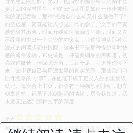
近乎慈悲的理解。比如，他描绘的那位终日沉溺于虚
妄计划的乡村医生，他的宏伟蓝图是如何一步步被现
实的泥沼吞噬，那种“想做点什么却又什么都做不了”
的空虚感，简直能让人照见自己的影子。文字的节奏
感也极其出色，时而舒缓如河流淌过平原，时而又在
不经意间抛出一个尖锐的冲突点，让你猛地从那种沉
浸式的阅读状态中惊醒。这本书不是那种提供即时快
感的通俗读物，它更像是一杯需要细品的黑咖啡，初
尝或许微苦，但回味无穷，后劲十足。它迫使你停下
来，去审视自己与周遭世界的真实关系，那些我们习
惯性忽略的“小事”，在他笔下成了定义人生的重量级
砝码。每次合上书页，都会有一种强烈的冲动，想立
刻拿起笔，记录下此刻翻涌的情绪，尽管我知道，我
永远无法达到那种文字的深度。
☆
☆
☆
☆
☆
评分
阅读体验简直是一场关于人性的迷宫探险，让人迷失