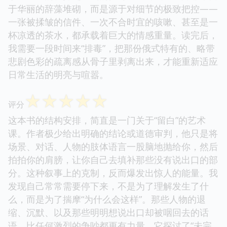
于华丽的辞藻堆砌，而是源于对细节的极致把控——
一张被揉皱的信件、一次不合时宜的咳嗽、甚至是一
杯凉透的茶水，都承载着巨大的情感重量。读完后，
我需要一段时间来“排毒”，把那份俄式特有的、略带
悲剧色彩的疏离感从骨子里剥离出来，才能重新适应
日常生活的明亮与喧嚣。
☆
☆
☆
☆
☆
评分
这本书的结构安排，简直是一门关于“留白”的艺术
课。作者极少给出明确的结论或道德审判，他只是将
场景、对话、人物的肢体语言一股脑地抛给你，然后
拍拍你的肩膀，让你自己去填补那些没有说出口的部
分。这种叙事上的克制，反而爆发出惊人的能量。我
发现自己常常需要停下来，不是为了理解发生了什
么，而是为了揣摩“为什么会这样”。那些人物的退
缩、沉默、以及那些明明想说出口却被咽回去的话
语，比任何激烈的争吵都更有力量。它探讨了“未完