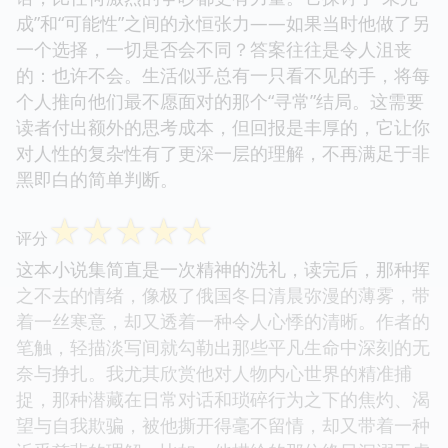
成”和“可能性”之间的永恒张力——如果当时他做了另
一个选择，一切是否会不同？答案往往是令人沮丧
的：也许不会。生活似乎总有一只看不见的手，将每
个人推向他们最不愿面对的那个“寻常”结局。这需要
读者付出额外的思考成本，但回报是丰厚的，它让你
对人性的复杂性有了更深一层的理解，不再满足于非
黑即白的简单判断。
☆
☆
☆
☆
☆
评分
这本小说集简直是一次精神的洗礼，读完后，那种挥
之不去的情绪，像极了俄国冬日清晨弥漫的薄雾，带
着一丝寒意，却又透着一种令人心悸的清晰。作者的
笔触，轻描淡写间就勾勒出那些平凡生命中深刻的无
奈与挣扎。我尤其欣赏他对人物内心世界的精准捕
捉，那种潜藏在日常对话和琐碎行为之下的焦灼、渴
望与自我欺骗，被他撕开得毫不留情，却又带着一种