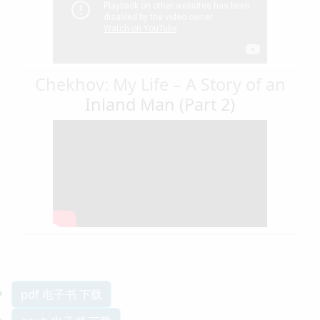
Chekhov: My Life – A Story of an
Inland Man (Part 2)
pdf 电子书 下载