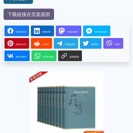
下载链接在页面底部
facebook
linkedin
mastodon
messenger
pinterest
reddit
telegram
twitter
viber
vkontakte
whatsapp
复制链接