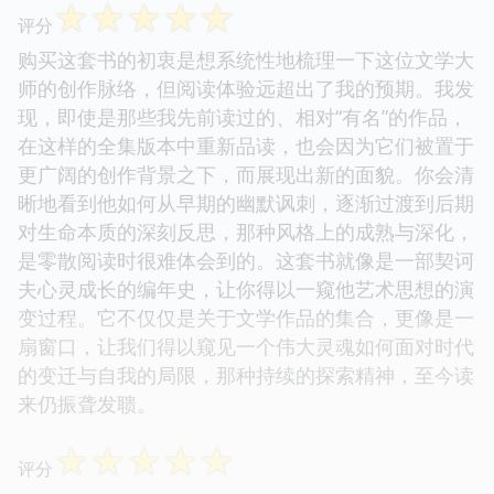
☆
☆
☆
☆
☆
评分
购买这套书的初衷是想系统性地梳理一下这位文学大
师的创作脉络，但阅读体验远超出了我的预期。我发
现，即使是那些我先前读过的、相对“有名”的作品，
在这样的全集版本中重新品读，也会因为它们被置于
更广阔的创作背景之下，而展现出新的面貌。你会清
晰地看到他如何从早期的幽默讽刺，逐渐过渡到后期
对生命本质的深刻反思，那种风格上的成熟与深化，
是零散阅读时很难体会到的。这套书就像是一部契诃
夫心灵成长的编年史，让你得以一窥他艺术思想的演
变过程。它不仅仅是关于文学作品的集合，更像是一
扇窗口，让我们得以窥见一个伟大灵魂如何面对时代
的变迁与自我的局限，那种持续的探索精神，至今读
来仍振聋发聩。
☆
☆
☆
☆
☆
评分