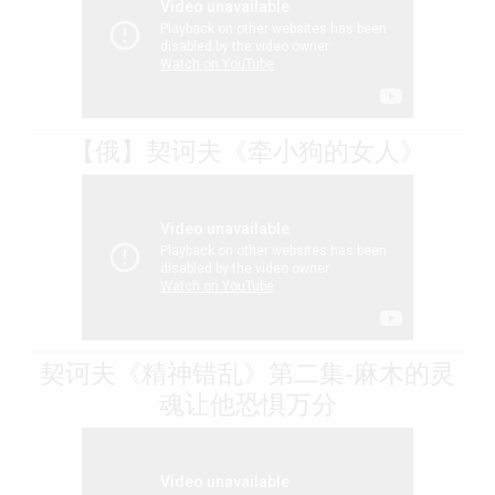
【俄】契诃夫《牵小狗的女人》
契诃夫《精神错乱》第二集-麻木的灵
魂让他恐惧万分