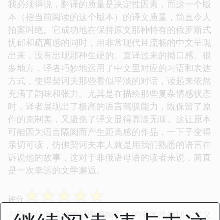
我必须得说，翻译的质量是决定性因素，而这一个版
本（指当前阅读的这个版本）的译文质量，简直令人
拍案叫绝。它成功地在保持原文那种特有的俄罗斯式
忧郁和疏离感的同时，用非常现代且流畅的中文呈现
出来，没有出现那种生硬的、直译过来的拗口感。很
多地方，译者巧妙地运用了中文里对应的习语和表达
方式，使得契诃夫那些看似平淡的对话，读起来依然
充满了韵味和张力。尤其是在描绘那些复杂情感状态
时，译者展现出了极高的语言驾驭能力，既保留了原
作的克制美，又避免了译文显得寡淡无味。这让原本
可能因为语言隔阂而产生距离感的作品，一下子变得
亲切可读，仿佛契诃夫本人就是用我们熟悉的语言在
诉说他的故事，这对于非俄语母语的读者来说，简直
是一次幸运的文学邂逅。
☆
☆
☆
☆
☆
评分
与我以往阅读过的那些篇幅宏大的俄国批判现实主义