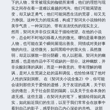
下的人物，常常被现实的枷锁所束缚，他们的理想与现
实之间存在着一道难以逾越的鸿沟。他们可能渴望改
变，却又缺乏勇气；他们可能洞悉生活的荒谬，却又无
力挣脱。这种无力的现实感，构成了契诃夫小说独特的
美学气质，一种深沉的、带有淡淡忧伤的现实主义。
然而，契诃夫并非仅仅满足于描绘绝望。在他的小说
中，总会时不时地闪烁着人性的微光。哪怕是最卑微的
人物，也可能在某个瞬间展现出善良、同情或对美好事
物的向往。这些微光，如同黑暗中的萤火虫，虽然微
弱，却足以驱散一部分阴霾，给人以慰藉。契诃夫的幽
默感，也是他作品中不可或缺的一部分。这种幽默，并
非尖酸刻薄的讽刺，而是一种善意的、带有理解的嘲
讽，是对人生荒诞之处的温和调侃，也恰恰体现了他对
人性的深刻洞察。 在《契诃夫小说全集2》中，你可能
会读到那些关于爱情的遗憾，关于友谊的疏离，关于职
业的倦怠，关于社会阶层的隔阂，以及关于生命本身的
虚无感。这些主题，在契诃夫的笔下，被描绘得如此真
实，如此贴近我们的生活，以至于我们常常会在故事中
看到自己的影子，感受到自己内心深处的共鸣。 这部