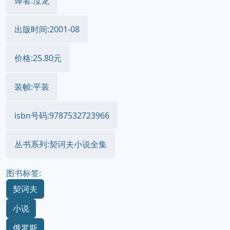
译者:汝龙
出版时间:2001-08
价格:25.80元
装帧:平装
isbn号码:9787532723966
丛书系列:契诃夫小说全集
图书标签:
契诃夫
小说
俄罗斯