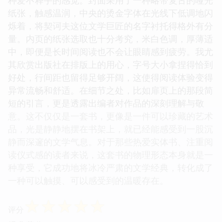
种爱不释手的感觉。封面采用了一种略带复古的哑光
纸张，触感温润，中央的烫金字体在光线下低调地闪
烁着，将契诃夫这位文学巨匠的名字衬托得格外有分
量。内页的纸张选取也十分考究，米白色调，厚薄适
中，即便是长时间阅读也不会让眼睛感到疲劳。我尤
其欣赏出版社在排版上的用心，字号大小拿捏得恰到
好处，行间距也留得足够开阔，这使得阅读体验变得
异常流畅和舒适。在细节之处，比如扉页上的那段简
短的引言，更是透露出编者对作品的深刻理解与敬
意。这不仅仅是一套书，更像是一件可以珍藏的艺术
品，光是静静地摆在书架上，就已经能感受到一股沉
静而深邃的文学气息。对于那些热爱实体书、注重阅
读仪式感的读者来说，这套书的物理形态本身就是一
种享受，它成功地将冰冷严肃的文学经典，转化成了
一种可以触摸、可以感受到的温暖存在。
☆
☆
☆
☆
☆
评分