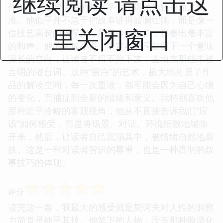
继续阅读 请点击这
作家相比，契诃夫的叙事手法显得尤为轻盈而又精
准。他似乎并不急于把故事讲得波澜壮阔，而是像一
里关闭窗口
位技艺高超的钢琴家，用最少的音符，弹奏出最丰富
的和声。他的短篇小说，常常在结尾处留下一个意味
深长的空白，让读者不得不停下来，去填充那些未被
言明的潜台词。这种“留白”的艺术，极大地拓展了作
品的解读空间，每一次重读，都可能会因为自己心境
的变化，而捕捉到全新的情绪和意义。我特别喜欢他
那种近乎冷峻的客观视角，他从不直接告诉我们“应
该”如何感受，而是将场景、对话、环境细致地铺陈
开来，然后，让读者自己沉溺其中，被情绪自然地裹
挟。这是一种对读者智识的尊重，也是一种高明的叙
事技巧的体现。
☆
☆
☆
☆
☆
评分
读完这一卷，我最大的感受就是契诃夫对人性的洞察
力简直是神乎其技。他笔下的人物，没有那种脸谱化