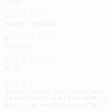
经典著作
☆
☆
☆
☆
☆
评分
就像看完了一本四格漫畫集
☆
☆
☆
☆
☆
评分
严肃的故事会
☆
☆
☆
☆
☆
评分
经典著作
☆
☆
☆
☆
☆
评分
退休的奴隶，文官之死，变色龙，将军参加的晚宴。
契诃夫的故事越发简洁，描写人物笔触越是幽默，却
越转为一种悲哀。契诃夫的喜剧表象和悲剧内涵。