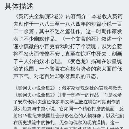
具体描述
《契诃夫全集(第2卷)》内容简介：本卷收入契诃
夫创作于一八八三至一八八四年的短篇小说一百
二十余篇，其中不乏名篇佳作。这一时期作家发
表了不少幽默作品。《一个文官的死》叙述一个
谨小慎微的小官吏看戏时打了个喷嚏，以为会惹
将军发火而惶惶不安，直至在惊吓中死去，刻画
了主人公的奴才心理。《变色龙》描写在沙皇统
治的俄国，一个警官在有权有势者的家犬面前低
声下气、对老百姓却张牙舞爪的丑态。
《契诃夫小说全集2》：俄罗斯灵魂深处的哀歌与微光
《契诃夫小说全集2》并非一部单一的作品，而是收录
了安东·契诃夫这位俄罗斯文学巨匠在特定时期创作的
系列短篇与中篇小说。它如同一个精心打磨的镜面，反
射出19世纪末俄国社会形形色色的人物群像，以及他们
在历史洪流中的挣扎、无奈与偶尔闪现的温情。这一