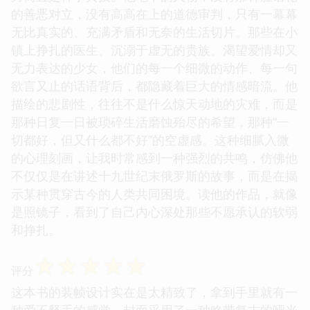
的善恶对立，没有高高在上的道德审判，只有一幕幕
无比真实的、充满矛盾和无奈的生活切片。那些在小
镇上挣扎的医生、沉溺于虚无的贵族、渴望爱情却又
无力表达的少女，他们的每一个细微的动作、每一句
欲言又止的话语背后，都隐藏着巨大的情感暗流。他
描绘的悲剧性，往往不是什么惊天动地的灾难，而是
那种日复一日被琐碎生活磨蚀殆尽的希望，那种“一
切都好，但又什么都不好”的空虚感。这种细腻入微
的心理刻画，让我时常感到一种强烈的共鸣，仿佛他
不仅仅是在讲述十九世纪末俄罗斯的故事，而是在揭
示某种贯穿古今的人类共同困境。读他的作品，就像
是照镜子，看到了自己内心深处那些不愿承认的软弱
和挣扎。
☆
☆
☆
☆
☆
评分
这本书的装帧设计实在是太精致了，拿到手里就有一