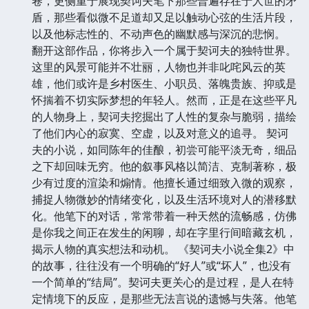
卷，更侧重于展现契诃夫笔下那些普遍存在于人世的矛
盾，那些看似微不足道却又足以触动心弦的生活片段，
以及他标志性的、不动声色的幽默感与深沉的悲悯。
翻开这部作品，你将步入一个属于契诃夫的独特世界。
这里的风景可能并不壮丽，人物也并非叱咤风云的英
雄，他们或许是乡村医生、小职员、落魄贵族、抑或是
怀揣着不切实际梦想的年轻人。然而，正是在这些平凡
的人物身上，契诃夫挖掘出了人性的复杂与脆弱，描绘
了他们内心的寂寞、空虚，以及对意义的追寻。 契诃
夫的小说，如同陈年的佳酿，初尝可能平淡无奇，细品
之下却回味无穷。他的叙事风格以简洁、克制著称，极
少有过度的渲染和煽情。他擅长通过细致入微的观察，
捕捉人物微妙的情绪变化，以及生活环境对人的潜移默
化。他笔下的对话，常常带着一种天然的流畅感，仿佛
是你我之间正在发生的闲聊，却在字里行间暗藏玄机，
揭示人物的真实想法和动机。 《契诃夫小说全集2》中
的故事，往往没有一个明确的“好人”或“坏人”，也没有
一个简单的“结局”。契诃夫更关心的是过程，是人在特
定情境下的反应，是那些无法言说的遗憾与失落。他笔