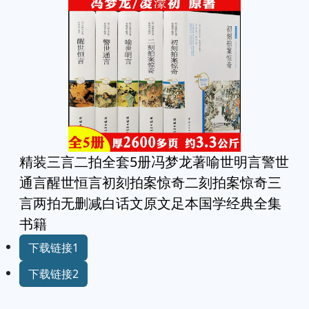
精装三言二拍全套5册冯梦龙著喻世明言警世
通言醒世恒言初刻拍案惊奇二刻拍案惊奇三
言两拍无删减白话文原文足本国学经典全集
书籍
下载链接1
下载链接2