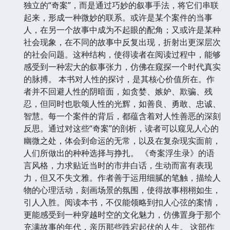
独立的“奇案”，而是通过巧妙的叙事手法，将它们串联
起来，形成一种微妙的联系。或许是某个案件的当事
人，在另一个故事中成为不起眼的配角；又或许是某种
社会现象，在不同的故事中反复出现，折射出更深层次
的社会问题。这种结构，使得读者在阅读过程中，能够
感受到一种宏大的叙事张力，仿佛在窥探一个时代真实
的脉搏。 本书对人性的探讨，是其核心价值所在。作
者并不回避人性的阴暗面，如贪婪、嫉妒、欺骗、残
忍，但同时也歌颂人性的光辉，如善良、勇敢、忠诚、
智慧。每一个案件的背后，都蕴含着对人性善恶的深刻
反思。通过对这些“奇案”的剖析，读者可以窥见人心的
幽微之处，体会到命运的无常，以及在复杂现实面前，
人们所做出的种种选择与挣扎。 《奇案浮生录》的语
言风格，力求贴近当时的市井白话，生动而富有表现
力，但又不失文雅。作者善于运用细腻的笔触，描绘人
物的心理活动，刻画场景的氛围，使得故事栩栩如生，
引人入胜。阅读本书，不仅能领略到扣人心弦的案情，
更能感受到一种穿越时空的文化魅力，仿佛置身于那个
充满故事的年代，亲历那些跌宕起伏的人生。 这部作