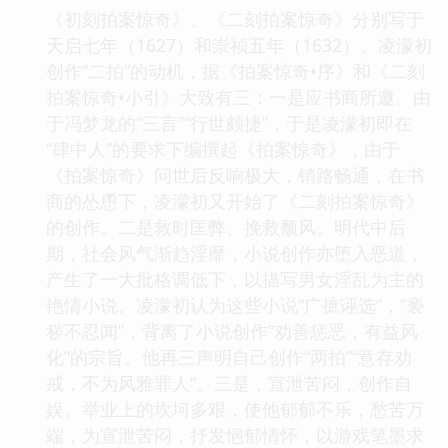
《初刻拍案惊奇》、《二刻拍案惊奇》分别写于
天启七年（1627）和崇祯五年（1632）。凌濛初
创作“二拍”的动机，据《拍案惊奇•序》和《二刻
拍案惊奇•小引》大致有三：一是应书商所邀。由
于冯梦龙的“三言”“行世颇捷”，于是凌濛初即在
“肆中人”的要求下编撰起《拍案惊奇》，由于
《拍案惊奇》问世后反响极大，销路畅通，在书
商的怂恿下，凌濛初又开始了《二刻拍案惊奇》
的创作。二是救时匡弊、挽救颓风。明代中后
期，社会风气渐趋淫靡，小说创作亦堕入恶道，
产生了一大批格调低下，以描写男女淫乱为主的
艳情小说。凌濛初认为这些小说“广摭诬选”，“亵
秽不忍闻”，背离了小说创作“劝善惩恶，有益风
化”的宗旨。他再三声明自己创作“两拍”“意存劝
戒，不为风雅罪人”。三是，宣泄苦闷，创作自
娱。举业上的坎坷多艰，使他郁郁不乐，愁苦万
端，为宣泄苦闷，抒发悒郁情怀，以游戏笔墨求