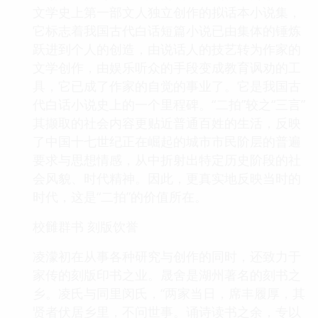
文学史上第一部文人独立创作的拟话本小说集，
它标志着我国古代白话短篇小说已由集体的锤炼
跃进到个人的创造，由说话人的技艺转为作家的
文学创作，由娱乐听众的手段变成教育讽劝的工
具，它已成了作家的自觉的事业了。它是我国古
代白话小说史上的一个里程碑。“二拍”较之“三言”
其撷取的社会内容更贴近普通百姓的生活，反映
了中国十七世纪正在崛起的城市市民阶层的普遍
要求与思想情感，从中折射出特定历史阶段的社
会风貌、时代精神。因此，更真实地反映当时的
时代，这是“二拍”的价值所在。
校雠群书 刻版饮誉
凌濛初在从事各种研究与创作的同时，还致力于
家传的刻版印书之业。晟舍是湖州著名的刻书之
乡。凌氏与同里闵氏，“两家当日，席丰履厚，其
贤者伏居乡里，不问世事。诵诗读书之余，专以