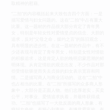
取精神的慰藉。
“二拍”的内容概括起来大致包含四个方面：一是
描写爱情与妇女问题的。这在“二拍”中占有重大
比重。这一题材的作品很大部分肯定了青年男
女，特别是年轻女性对爱情坚贞的信念、大胆的
追求，反对“父母之命，媒约之言”的陈旧观念，
具有明显的进步性。在这一题材的作品中，有不
少还表现与肯定了青年男女，特别是女性对情欲
的积极追求，这是肯定人欲的晚明启蒙思潮的鲜
明体现。从肯定情欲的观念出发，不少作品对那
些受情欲驱使而失去贞操的妇女表示宽容和同
情。二是描写商人与商业活动的。这在“二拍”中
也占相当的比重。在“二拍”所描写的众多商人形
象中，大部分是正面人物。他们忠厚老实，买卖
公平，对事业、爱情追求执着，并最终获得成
功。“二拍”也描写了一大批反面的商人形象，有
癖好女色的，有狠心刻毒的，有嫌贫爱富的，有