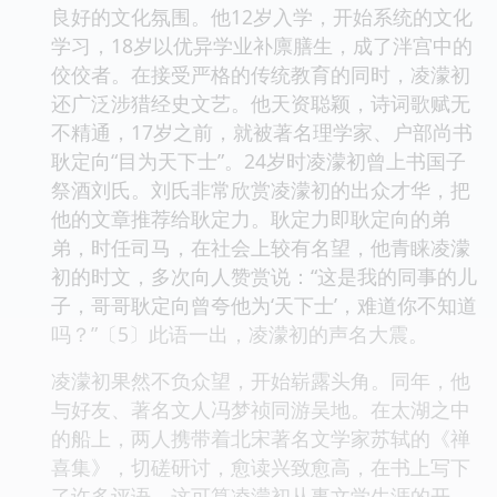
良好的文化氛围。他12岁入学，开始系统的文化
学习，18岁以优异学业补廪膳生，成了泮宫中的
佼佼者。在接受严格的传统教育的同时，凌濛初
还广泛涉猎经史文艺。他天资聪颖，诗词歌赋无
不精通，17岁之前，就被著名理学家、户部尚书
耿定向“目为天下士”。24岁时凌濛初曾上书国子
祭酒刘氏。刘氏非常欣赏凌濛初的出众才华，把
他的文章推荐给耿定力。耿定力即耿定向的弟
弟，时任司马，在社会上较有名望，他青睐凌濛
初的时文，多次向人赞赏说：“这是我的同事的儿
子，哥哥耿定向曾夸他为‘天下士’，难道你不知道
吗？”〔5〕此语一出，凌濛初的声名大震。
凌濛初果然不负众望，开始崭露头角。同年，他
与好友、著名文人冯梦祯同游吴地。在太湖之中
的船上，两人携带着北宋著名文学家苏轼的《禅
喜集》，切磋研讨，愈读兴致愈高，在书上写下
了许多评语。这可算凌濛初从事文学生涯的开