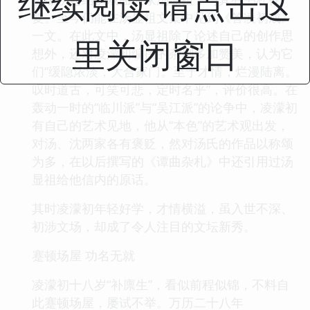
继续阅读 请点击这
复。至今仍能在汤显祖文集中见到《答凌初成》
一文。在此文中，汤显祖除了论述自己的创作思
里关闭窗口
想外，还对凌濛初编撰的杂剧多加赞美，认为它
们“缓隐浓淡，大合家门。至于才情，烂漫陆离。
叹时道古，可笑可悲，定时名乎”，评价很高。在
轰动一时的“临川派”与“吴江派”的论争中，凌濛初
有自己的艺术见地，他从“本色”的艺术观出发，
对汤、沈两家各有褒贬，然对汤氏的作品以称颂
为多，在以后撰写的《谭曲杂札》中还引用过汤
显祖给他信内的原话。
其时凌濛初年轻好学，才情横溢，虽入世不深、
初涉文场，却成了令人注目的文坛新秀。
蹇顿场屋 功名无就
凌濛初十八岁“补廪生”，看似前程似锦，不料自
此蹇顿场屋，屡试不举。万历二十八年