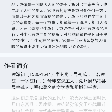
品，更像是一面映照人间的镜子，折射出世态炎凉，也
展现了人性的复杂。它没有刻意拔高或丑化任何一方，
而是以一种客观而审视的眼光，记录下那些在尘世间上
演的悲喜剧。每一个故事，都藏着一个道理，都引人深
思。读完《奇案浮生录》，或许你会对人性有更深的理
解，对生活有更广阔的视角，对那些隐藏在平凡日子里
的“奇案”，产生别样的感悟。它是一部充满智慧与人情
味的短篇小说集，值得细细品味，慢慢体会。
作者简介
凌濛初（1580-1644）字玄房，号初成，一名凌
波，一字波厈，别号即空观主人，湖州府乌程县
晟舍镇人，明代著名的文学家和雕版印书家。
凌濛初是晟舍凌氏的五代孙。凌氏家族三国时原
居山东莒县，因凌操、凌统随孙策父子征战而迁
居浙江余杭。唐代再迁安徽歙县，一支迁浙江富