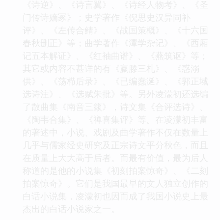
《诗逆》、《诗言翼》、《诗经人物考》、《圣
门传诗嫡冢》；史学著作《倪思史汉异同补
评》、《左传合鲭》、《战国策概》、《十六国
春秋删正》等；曲学著作《潭学杂记》、《西厢
记五本解证》、《红袖曲谱》、《燕筑讴》等；
其它或内容不甚详的有《嬴滕三札》、《惑溺
供》、《荡栉后录》、《已编蠢涎》、《郭正域
选诗注》、《选赋朱批》等。另外凌濛初还选编
了散曲集《南音三籁》，诗文集《合评选诗》、
《陶韦合集》、《禅喜集评》等。在凌濛初丰富
的著述中，小说、戏剧及曲学著作不仅在数量上
几乎与儒家经史研究及正宗诗文平分秋色，而且
在质量上大大高于后者。而最有价值，最为后人
称道的是他的小说集《初刻拍案惊奇》、《二刻
拍案惊奇》。它们是我国最早的文人独立创作的
白话小说集，凌濛初也因而成了我国小说史上最
杰出的白话小说家之一。