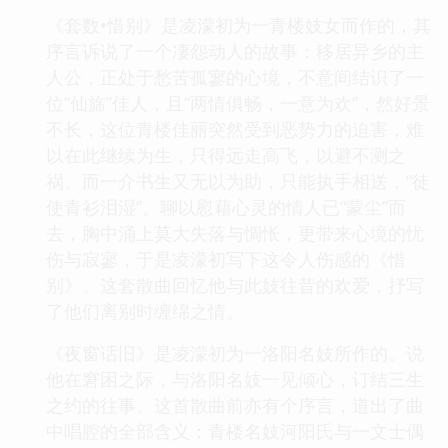
《套数•惜别》是凌濛初为一青楼妓女而作的，其
序言诉说了一个凄怨动人的故事：移居异乡的主
人公，正处于愁苦孤寥的心境，不意间结识了一
位“仙旆”佳人，且“两情俱畅，一意为欢”，然好景
不长，这位青楼佳丽突然受到恶势力的迫害，难
以在此继续为生，只得远走高飞，以避不测之
祸。而一介书生又无以为助，只能执手相送，“徒
使青衫泪湿”。聊以慰藉心灵的情人已“蒙尘”而
去，胸中涌上莫大失落与惆怅，更带来心境的忧
伤与寂寥，于是凌濛初写下这令人伤感的《惜
别》。这套散曲回忆他与此妓往昔的欢爱，抒写
了他们离别时缠绵之情。
《夜窗话旧》是凌濛初为一洛阳名妓所作的。说
他在窘困之际，与洛阳名妓一见倾心，订结三生
之约的往事。这首散曲前亦有个序言，道出了曲
中唱腔的全部含义：青楼名妓河阳氏与一文士偶