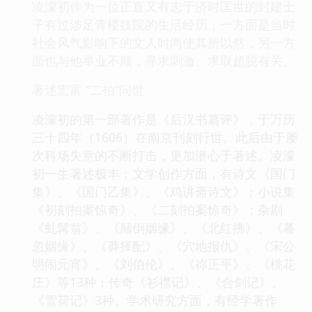
凌濛初作为一位正直又有志于济时匡世的封建士
子有过涉足青楼妓院的生活经历，一方面是当时
社会风气影响下的文人时尚使其所以然，另一方
面也与他举业不顺，寻求刺激、求取超脱有关。
著述宏富 “二拍”问世
凌濛初的第一部著作是《后汉书纂评》，于万历
三十四年（1606）在南京刊刻行世。此后由于屡
次科场失意的不断打击，更加潜心于著述。凌濛
初一生著述极丰：文学创作方面，有诗文《国门
集》、《国门乙集》、《鸡讲斋诗文》；小说集
《初刻拍案惊奇》、《二刻拍案惊奇》；杂剧
《虬髯翁》、《颠倒姻缘》、《北红拂》、《蓦
忽姻缘》、《莽择配》、《穴地报仇》、《宋公
明闹元宵》、《刘伯伦》、《祢正平》、《桃花
庄》等13种；传奇《衫襟记》、《合剑记》、
《雪荷记》3种。学术研究方面，有经学著作