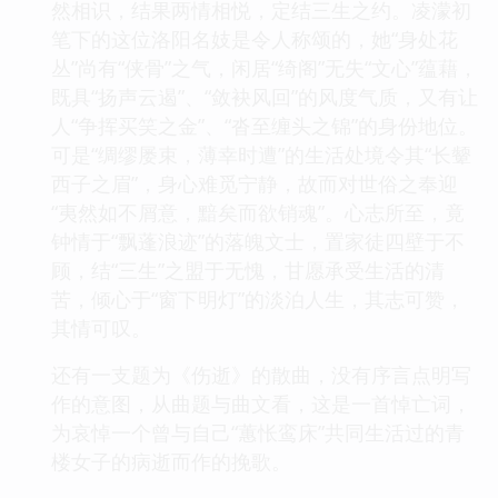
然相识，结果两情相悦，定结三生之约。凌濛初
笔下的这位洛阳名妓是令人称颂的，她“身处花
丛”尚有“侠骨”之气，闲居“绮阁”无失“文心”蕴藉，
既具“扬声云遏”、“敛袂风回”的风度气质，又有让
人“争挥买笑之金”、“沓至缠头之锦”的身份地位。
可是“绸缪屡束，薄幸时遭”的生活处境令其“长颦
西子之眉”，身心难觅宁静，故而对世俗之奉迎
“夷然如不屑意，黯矣而欲销魂”。心志所至，竟
钟情于“飘蓬浪迹”的落魄文士，置家徒四壁于不
顾，结“三生”之盟于无愧，甘愿承受生活的清
苦，倾心于“窗下明灯”的淡泊人生，其志可赞，
其情可叹。
还有一支题为《伤逝》的散曲，没有序言点明写
作的意图，从曲题与曲文看，这是一首悼亡词，
为哀悼一个曾与自己“蕙怅鸾床”共同生活过的青
楼女子的病逝而作的挽歌。