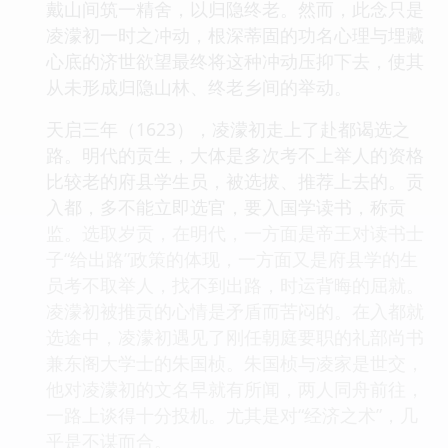
戴山间筑一精舍，以归隐终老。然而，此念只是
凌濛初一时之冲动，根深蒂固的功名心理与埋藏
心底的济世欲望最终将这种冲动压抑下去，使其
从未形成归隐山林、终老乡间的举动。
天启三年（1623），凌濛初走上了赴都谒选之
路。明代的贡生，大体是多次考不上举人的资格
比较老的府县学生员，被选拔、推荐上去的。贡
入都，多不能立即选官，要入国学读书，称贡
监。选取岁贡，在明代，一方面是帝王对读书士
子“给出路”政策的体现，一方面又是府县学的生
员考不取举人，找不到出路，时运背晦的屈就。
凌濛初被推贡的心情是矛盾而苦闷的。在入都就
选途中，凌濛初遇见了刚任朝庭要职的礼部尚书
兼东阁大学士的朱国桢。朱国桢与凌家是世交，
他对凌濛初的文名早就有所闻，两人同舟前往，
一路上谈得十分投机。尤其是对“经济之术”，几
乎是不谋而合。