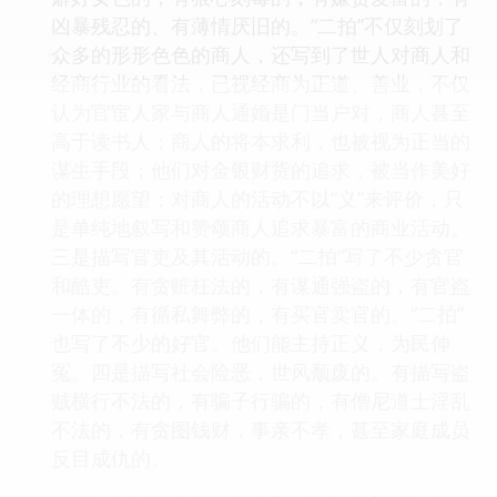
凶暴残忍的、有薄情厌旧的。“二拍”不仅刻划了
众多的形形色色的商人，还写到了世人对商人和
经商行业的看法，已视经商为正道、善业，不仅
认为官宦人家与商人通婚是门当户对，商人甚至
高于读书人；商人的将本求利，也被视为正当的
谋生手段；他们对金银财货的追求，被当作美好
的理想愿望；对商人的活动不以“义”来评价，只
是单纯地叙写和赞颂商人追求暴富的商业活动。
三是描写官吏及其活动的。“二拍”写了不少贪官
和酷吏。有贪赃枉法的，有谋通强盗的，有官盗
一体的，有循私舞弊的，有买官卖官的。“二拍”
也写了不少的好官。他们能主持正义，为民伸
冤。四是描写社会险恶，世风颓废的。有描写盗
贼横行不法的，有骗子行骗的，有僧尼道士淫乱
不法的，有贪图钱财，事亲不孝，甚至家庭成员
反目成仇的。