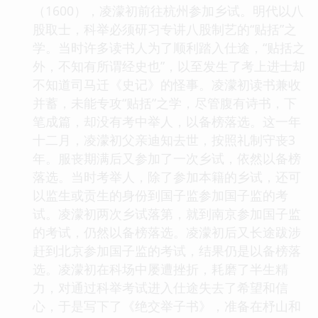
（1600），凌濛初前往杭州参加乡试。明代以八
股取士，科举必须研习专讲八股制艺的“贴括”之
学。当时许多读书人为了顺利踏入仕途，“贴括之
外，不知有所谓经史也”，以至发生了考上进士却
不知道司马迁《史记》的怪事。凌濛初读书兼收
并蓄，未能专攻“贴括”之学，尽管腹有诗书，下
笔成篇，却没有考中举人，以备榜落选。这一年
十二月，凌濛初父亲迪知去世，按照礼制守丧3
年。服丧期满后又参加了一次乡试，依然以备榜
落选。当时考举人，除了参加本籍的乡试，还可
以监生或贡生的身份到国子监参加国子监的考
试。凌濛初两次乡试落第，就到南京参加国子监
的考试，仍然以备榜落选。凌濛初后又长途跋涉
赶到北京参加国子监的考试，结果仍是以备榜落
选。凌濛初在科场中屡遭挫折，耗磨了半生精
力，对通过科举考试进入仕途失去了希望和信
心，于是写下了《绝交举子书》，准备在杼山和