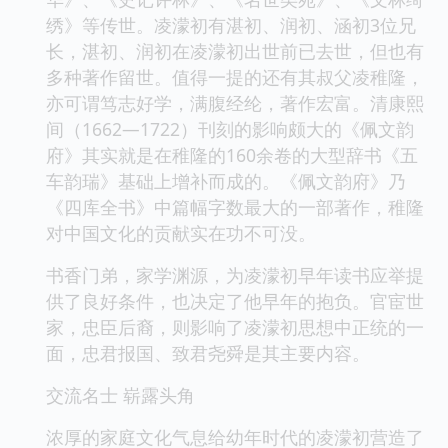
绣》等传世。凌濛初有湛初、润初、涵初3位兄
长，湛初、润初在凌濛初出世前已去世，但也有
多种著作留世。值得一提的还有其叔父凌稚隆，
亦可谓笃志好学，满腹经纶，著作宏富。清康熙
间（1662—1722）刊刻的影响颇大的《佩文韵
府》其实就是在稚隆的160余卷的大型辞书《五
车韵瑞》基础上增补而成的。《佩文韵府》乃
《四库全书》中篇幅字数最大的一部著作，稚隆
对中国文化的贡献实在功不可没。
书香门弟，家学渊源，为凌濛初早年读书应举提
供了良好条件，也决定了他早年的抱负。官宦世
家，忠臣后裔，则影响了凌濛初思想中正统的一
面，忠君报国、致君尧舜是其主要内容。
交流名士 崭露头角
浓厚的家庭文化气息给幼年时代的凌濛初营造了