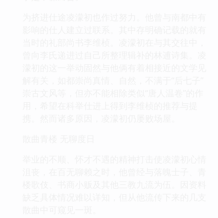
为挤进仕途凌濛初也作过努力。他曾与南都中有
影响的仕人建立过联系。其中存明确记载的就有
当时的礼部尚书李维桢。凌濛初在与其交往中，
曾向李氏递进过自己所整理辑补的林逋诗集。凌
濛初的这一举动固然与他俩有着相接近的文学见
解有关，如都崇尚真情、自然，不满于“后七子”
崇古文风等，但亦不能相除类似“唐人温卷”的作
用，希望在科举仕进上得到李维桢的推荐与提
携。然而诸多原因，凌濛初仍屡败场屋。
散曲青楼 无聊度日
举业的不顺、怀才不遇的精神打击使凌濛初心情
沮丧，在百无聊赖之时，他曾经与落魄士子、青
楼歌伎、书商小贩及其他三教九流为伍。因资料
缺乏具体情况难以详知，但从他流传下来的几支
散曲中可窥见一斑。