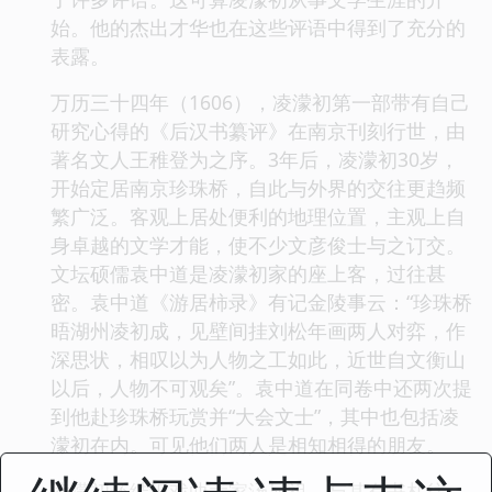
始。他的杰出才华也在这些评语中得到了充分的
表露。
万历三十四年（1606），凌濛初第一部带有自己
研究心得的《后汉书纂评》在南京刊刻行世，由
著名文人王稚登为之序。3年后，凌濛初30岁，
开始定居南京珍珠桥，自此与外界的交往更趋频
繁广泛。客观上居处便利的地理位置，主观上自
身卓越的文学才能，使不少文彦俊士与之订交。
文坛硕儒袁中道是凌濛初家的座上客，过往甚
密。袁中道《游居柿录》有记金陵事云：“珍珠桥
晤湖州凌初成，见壁间挂刘松年画两人对弈，作
深思状，相叹以为人物之工如此，近世自文衡山
以后，人物不可观矣”。袁中道在同卷中还两次提
到他赴珍珠桥玩赏并“大会文士”，其中也包括凌
濛初在内。可见他们两人是相知相得的朋友。
凌濛初还结识戏曲大家汤显祖，与其有书札往