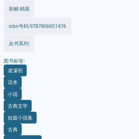
装帧:精装
isbn号码:9787806651476
丛书系列:
图书标签:
凌濛初
话本
小说
古典文学
短篇小说集
古典