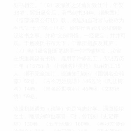
刻书相竞。”〔6〕凌濛初之父迪知致仕时，年仅
38岁，罢归晟舍后，著书刻书34年。据朱国桢
《缮部绎泉公行状》载，凌迪知当时常与被称为
明代“后七子”的王世美、徐中行两家讨论校刻秦
汉诸书之事。并称“义例纲领，一经裁定，井井可
观。于是凌氏书布天下，干摩所指多及其庐”。
〔7〕当时晟舍附近的织里一带书铺林立，凌家
在织里就设有书坊，雇用了许多刻工，仅明万历
三年（1575）刻《国朝名世类苑》就用刻工15
人。据不完全统计，凌迪知刊刻有《国朝名公瀚
藻》52卷、《古今万姓统谱》146卷附《氏族博
考》14卷、《皇名经世类苑》46卷和《文林绮
绣》59卷。
凌濛初叔遇知（稚隆）也是笃志好学、满腹经纶
之士。雕版刻印也享誉一时，曾刊刻《史记评
林》130卷、《五车韵瑞》160卷、《春秋左传评