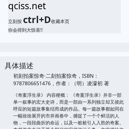
qciss.net
ctrl+D
立刻按
收藏本页
你会得到大惊喜!!
具体描述
初刻拍案惊奇·二刻拍案惊奇，ISBN：
9787806651476，作者：（明）凌濛初 著
《奇案浮生录》 内容梗概： 《奇案浮生录》并非一部
单一叙事的宏大史诗，而是一部由一系列独立却又彼此
呼应的短篇故事集结而成的作品。每一篇故事都如同在
一幅徐徐展开的市井画卷中，捕捉了一个个鲜活的人
物，一段段曲折的命运，以及一桩桩引人入胜的奇案。