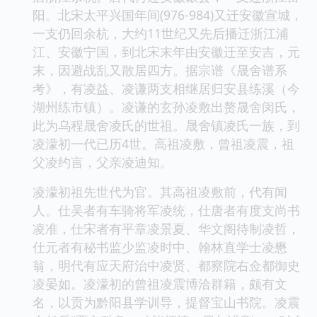
阳。北宋太平兴国年间(976-984)又迁安徽宣城，
一支仍回余杭，大约11世纪又先后播迁浙江浦
江、安徽宁国，到北宋末年由安徽迁至安吉，元
末，因避战乱又散居四方。据宗谱《晟舍谱系
考》，有凌益、凌谦两支相继居归安县练溪（今
湖州练市镇）。凌谦的玄孙凌敷出赘晟舍闵氏，
此为乌程晟舍凌氏的世祖。晟舍镇凌氏一族，到
凌濛初一代已历4世。高祖凌敷，曾祖凌震，祖
父凌约言，父亲凌迪知。
凌濛初祖先世代为官。其高祖凌敷前，代有闻
人。仕吴者有车骑将军凌统，仕唐者有度支尚书
凌准，仕宋者有平章凌景夏、华文阁待制凌哲，
仕元者有秘书监少监凌时中、翰林直学士凌懋
翁，明代有应天府治中凌贤、都察院右佥都御史
凌晏如。凌濛初的曾祖凌震博洽群籍，颇有文
名，以贡为黔阳县学训导，提督宝山书院。凌震