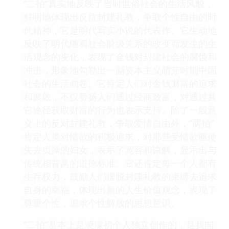
“二拍”真实地反映了当时世俗社会的生活风貌，
鲜明地体现出反抗封建礼教，争取个性自由的时
代精神，它是明代写实小说的代表作。它生动地
反映了明代随着社会阶级关系的改变而发生的生
活观念的变化，表现了金钱对封建社会的腐蚀和
冲击，形象地勾勒出一副资本主义萌芽时期中国
社会的生活画卷。它肯定人们对金钱财富的追求
和聚敛，不仅赞扬人们通过经商致富，对通过其
它途径获取财富的行为也表示支持。除了一般意
义上的反对封建礼教，争取爱情自由外，“两拍”
肯定人类对情欲的积极追求，对那些受情欲驱使
失去贞操的妇女，表示了宽容和谅解，显示出与
传统相背离的道德标准。它还肯定每一个人都有
生存权力，鼓励人们摆脱封建礼教的束缚去追求
自身的幸福，体现出新的人生价值观念，表现了
尊重个性，追求个性解放的思想意识。
“二拍”基本上是凌濛初个人独立创作的，是我国