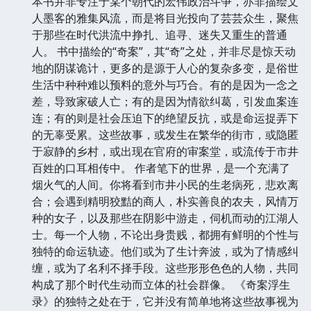
本书并非专注于某个朝代的宏伟政治斗争，亦非描绘文
人墨客的雅集风流，而是将目光投向了芸芸众生，聚焦
于那些在时代洪流中挣扎、追寻、迷失又重生的普通
人。 书中描绘的“奇案”，其“奇”之处，并非尽是惊天动
地的阴谋诡计，更多的是源于人心的复杂多变，是俗世
生活中种种难以预料的意外与巧合。有的是因为一念之
差，导致家破人亡；有的是因为情欲纠葛，引发血案连
连；有的则是社会压迫下的绝望反抗，或是命运捉弄下
的无辜受累。这些故事，或发生在繁华的街市，或隐匿
于寂静的乡村，或出现在官府的审案堂，或流传于市井
百姓的口耳相传中。 作者笔下的世界，是一个充满了
烟火气的人间。你将看到市井小民的生老病死，悲欢离
合；会遇到精明狡黠的商人，朴实善良的农夫，风情万
种的女子，以及那些在阴影中游走，伺机而动的江湖人
士。每一个人物，不论出身贵贱，都拥有鲜明的个性与
独特的命运轨迹。他们或为了生计奔波，或为了情感纠
缠，或为了名利不择手段。这些形形色色的人物，共同
构成了那个时代生动而立体的社会群像。 《奇案浮生
录》的独特之处在于，它并没有简单地将这些故事视为