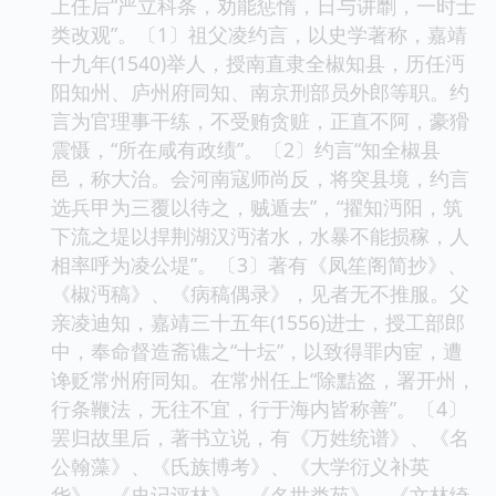
上任后“严立科条，劝能惩惰，日与讲劘，一时士
类改观”。〔1〕祖父凌约言，以史学著称，嘉靖
十九年(1540)举人，授南直隶全椒知县，历任沔
阳知州、庐州府同知、南京刑部员外郎等职。约
言为官理事干练，不受贿贪赃，正直不阿，豪猾
震慑，“所在咸有政绩”。〔2〕约言“知全椒县
邑，称大治。会河南寇师尚反，将突县境，约言
选兵甲为三覆以待之，贼遁去”，“擢知沔阳，筑
下流之堤以捍荆湖汉沔渚水，水暴不能损稼，人
相率呼为凌公堤”。〔3〕著有《凤笙阁简抄》、
《椒沔稿》、《病稿偶录》，见者无不推服。父
亲凌迪知，嘉靖三十五年(1556)进士，授工部郎
中，奉命督造斋谯之“十坛”，以致得罪内宦，遭
谗贬常州府同知。在常州任上“除黠盗，署开州，
行条鞭法，无往不宜，行于海内皆称善”。〔4〕
罢归故里后，著书立说，有《万姓统谱》、《名
公翰藻》、《氏族博考》、《大学衍义补英
华》、《史记评林》、《名世类苑》、《文林绮