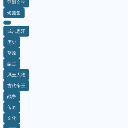
亚洲文学
短篇集
成吉思汗
历史
草原
蒙古
风云人物
古代帝王
战争
传奇
文化