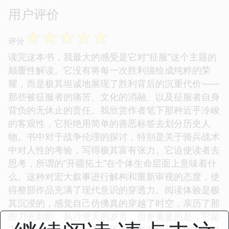
用户评价
☆
☆
☆
☆
☆
评分
读完这本书，我最大的感受是它对“征服”这个主题的
颠覆性解读。它没有将每一次胜利描绘成纯粹的荣
耀，而是极其坦诚地展现了胜利背后的沉重代价——
那些被征服者的痛苦、文化的消融、以及征服者自身
背负的无休止的责任。我欣赏作者笔下那种近乎冷峻
的客观性，它拒绝用简单的善恶标签去划分历史人
物。书中对于战争伦理的探讨，特别是关于骑兵战术
中对人性的考验，写得极其富有张力。它迫使读者去
思考，所谓的“开疆拓土”在个体生命层面上意味着什
么。这种对宏大叙事进行解构和重新审视的态度，使
得整部作品充满了现代意识的穿透力。阅读体验是极
其沉浸的，感觉自己仿佛真的穿越了时空，亲历了那
些刀光剑影、风沙漫天的岁月，但更重要的是，它留