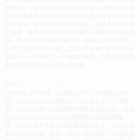
地塑造了一系列充满矛盾的角色群像，他们或许在战
场上骁勇无匹，但在权力斗争的泥潭中却显得如此脆
弱和盲目。这种对人性深度的挖掘，超越了简单的历
史复述，触及了所有身处高位者都必须面对的道德困
境。每次读到关键的抉择时刻，我都会忍不住猜测，
如果是我处在那个位置，又该如何选择？这本书的价
值就在于，它提供了一个极端的视角，去审视我们自
身对控制欲和安全感的永恒追求。
☆
☆
☆
☆
☆
评分
‘当得知生孩子的是一位绣旗女工时，他感到万分惊
讶，因为以前他从没想到过，还会有人专门干这种
事，还会有人专门为他裁剪和缝制金色的大旗，就如
同他从没想到过有人在为他缝制靴子或搭建帐篷一
样，而他正是常年生活在帐篷的圆顶之下。以前他从
未想过这些琐事。是啊，为什么要去想呢，难道旌旗