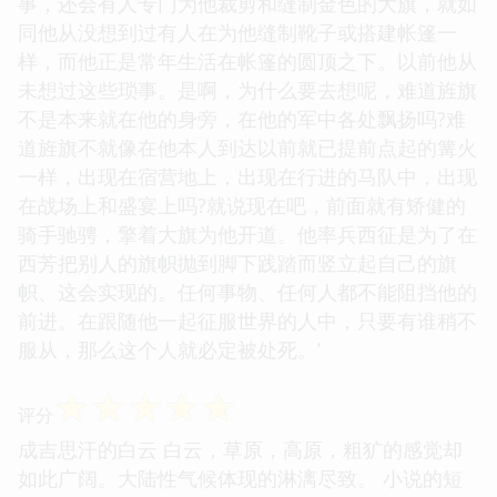
事，还会有人专门为他裁剪和缝制金色的大旗，就如
同他从没想到过有人在为他缝制靴子或搭建帐篷一
样，而他正是常年生活在帐篷的圆顶之下。以前他从
未想过这些琐事。是啊，为什么要去想呢，难道旌旗
不是本来就在他的身旁，在他的军中各处飘扬吗?难
道旌旗不就像在他本人到达以前就已提前点起的篝火
一样，出现在宿营地上，出现在行进的马队中，出现
在战场上和盛宴上吗?就说现在吧，前面就有矫健的
骑手驰骋，擎着大旗为他开道。他率兵西征是为了在
西芳把别人的旗帜抛到脚下践踏而竖立起自己的旗
帜、这会实现的。任何事物、任何人都不能阻挡他的
前进。在跟随他一起征服世界的人中，只要有谁稍不
服从，那么这个人就必定被处死。’
☆
☆
☆
☆
☆
评分
成吉思汗的白云 白云，草原，高原，粗犷的感觉却
如此广阔。大陆性气候体现的淋漓尽致。 小说的短