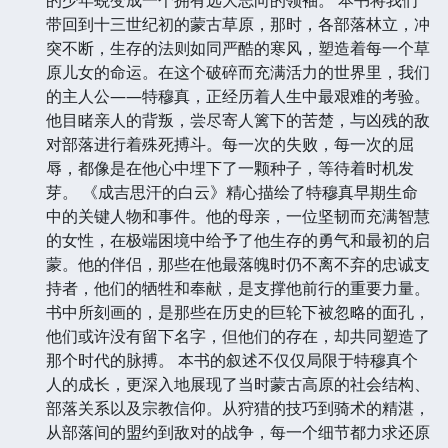
带回到十三世纪初的蒙古草原，那时，各部落林立，冲
突不断，生存的法则如同严酷的寒风，塑造着每一个草
原儿女的命运。在这个破碎而充满活力的世界里，我们
的主人公——特穆真，正经历着人生中最艰难的考验。
他目睹亲人的背叛，尝尽寄人篱下的苦楚，与凶残的敌
对部落进行着殊死搏斗。每一次的失败，每一次的屈
辱，都像是在他心中埋下了一颗种子，等待着时机发
芽。 《成吉思汗的白云》精心描绘了特穆真早期生命
中的关键人物和事件。他的母亲，一位坚韧而充满智慧
的女性，在极端困境中给予了他生存的勇气和最初的启
蒙。他的伴侣，那些在他最落魄时仍不离不弃的忠诚支
持者，他们的牺牲和奉献，是支撑他前行的重要力量。
书中所刻画的，是那些在历史的巨轮下被忽略的面孔，
他们或许没有留下名字，但他们的存在，却共同塑造了
那个时代的脉搏。 本书的叙述不仅仅局限于特穆真个
人的成长，更深入地展现了当时蒙古高原的社会结构、
部落关系以及宗教信仰。从狩猎的技巧到骑术的精湛，
从部落间的盟约到敌对的战争，每一个细节都力求还原