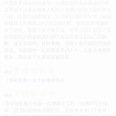
不是本来就在他的身旁，在他的军中各处飘扬吗?难
道旌旗不就像在他本人到达以前就已提前点起的篝火
一样，出现在宿营地上，出现在行进的马队中，出现
在战场上和盛宴上吗?就说现在吧，前面就有矫健的
骑手驰骋，擎着大旗为他开道。他率兵西征是为了在
西芳把别人的旗帜抛到脚下践踏而竖立起自己的旗
帜、这会实现的。任何事物、任何人都不能阻挡他的
前进。在跟随他一起征服世界的人中，只要有谁稍不
服从，那么这个人就必定被处死。’
☆
☆
☆
☆
☆
评分
《查密莉雅》这个故事很美好。
☆
☆
☆
☆
☆
评分
‘当得知生孩子的是一位绣旗女工时，他感到万分惊
讶，因为以前他从没想到过，还会有人专门干这种