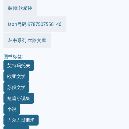
装帧:软精装
isbn号码:9787507550146
丛书系列:丝路文库
图书标签:
艾特玛托夫
欧亚文学
苏俄文学
短篇小说集
小说
吉尔吉斯斯坦