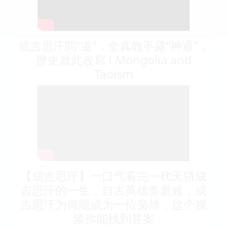
成吉思汗問“道”，全真教不露“神通”，
歷史就此改寫 l Mongolia and
Taoism
【成吉思汗】一口气看完一代天骄成
吉思汗的一生，自古英雄多磨难，成
吉思汗为何能成为一位枭雄，这个视
频你能找到答案