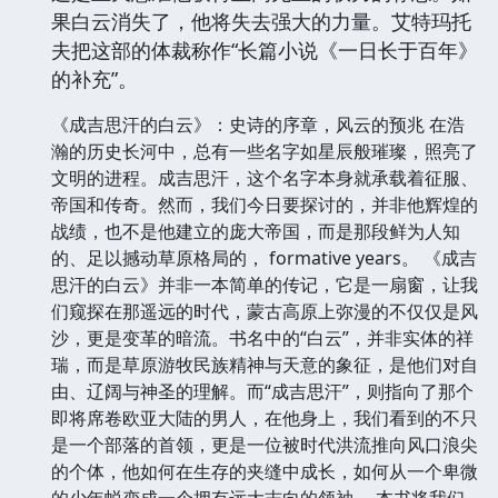
果白云消失了，他将失去强大的力量。艾特玛托
夫把这部的体裁称作“长篇小说《一日长于百年》
的补充”。
《成吉思汗的白云》：史诗的序章，风云的预兆 在浩
瀚的历史长河中，总有一些名字如星辰般璀璨，照亮了
文明的进程。成吉思汗，这个名字本身就承载着征服、
帝国和传奇。然而，我们今日要探讨的，并非他辉煌的
战绩，也不是他建立的庞大帝国，而是那段鲜为人知
的、足以撼动草原格局的， formative years。 《成吉
思汗的白云》并非一本简单的传记，它是一扇窗，让我
们窥探在那遥远的时代，蒙古高原上弥漫的不仅仅是风
沙，更是变革的暗流。书名中的“白云”，并非实体的祥
瑞，而是草原游牧民族精神与天意的象征，是他们对自
由、辽阔与神圣的理解。而“成吉思汗”，则指向了那个
即将席卷欧亚大陆的男人，在他身上，我们看到的不只
是一个部落的首领，更是一位被时代洪流推向风口浪尖
的个体，他如何在生存的夹缝中成长，如何从一个卑微
的少年蜕变成一个拥有远大志向的领袖。 本书将我们