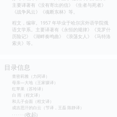
主要译著有《没有寄出的信》《生者与死者》
《战争风云》《魂断东林》等。
程文，编审。1957 年毕业于哈尔滨外语学院俄
语文学系。主要译著有《永恒的规律》《克罗什
历险记》《湖畔奏鸣曲》《浪荡女人》《马特洛
索夫》等。
目录信息
查密莉雅（力冈译）
母亲—大地（王家骧译）
红苹果（苏玲译）
白 雨（程文译）
和儿子会面（程文译）
成吉思汗的白云（节译，王磊 陈静译）
收起
· · · · · · (
)