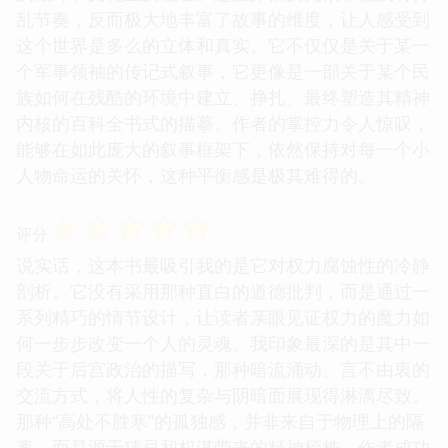
乱节奏，反而极大地丰富了故事的维度，让人感受到
这个世界是多么的立体和真实。它不仅仅是关于某一
个军事领袖的传记式叙事，它更像是一部关于某个民
族如何在残酷的环境中建立、挣扎、最终塑造其精神
内核的百科全书式的描摹。作者的掌控力令人惊叹，
能够在如此庞大的叙事框架下，依然保持对每一个小
人物命运的关怀，这种平衡感是极其难得的。
☆
☆
☆
☆
☆
评分
说实话，这本书最吸引我的是它对权力腐蚀性的冷静
剖析。它没有采用那种直白的道德批判，而是通过一
系列精巧的情节设计，让读者亲眼见证权力的魔力如
何一步步改变一个人的灵魂。我印象最深的是其中一
段关于后宫政治的描写，那种暗流涌动、言不由衷的
交流方式，将人性的复杂与阴暗面展现得淋漓尽致。
那种“高处不胜寒”的孤独感，并非来自于物理上的隔
离，而是源于猜忌和权谋带来的精神桎梏。作者成功