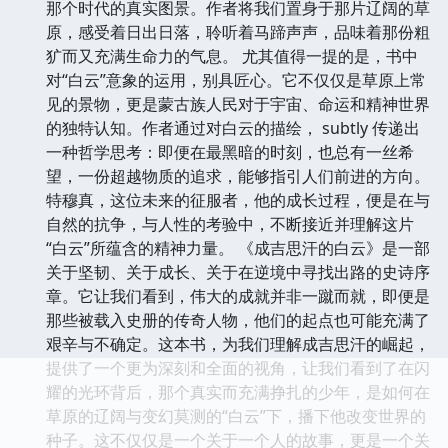
那个时代的真实图景。作者将我们置身于那片辽阔的草
原，感受着日出日落，聆听着马蹄声声，品味着那份粗
犷而又充满生命力的气息。 尤其值得一提的是，书中
对“白云”意象的运用，别具匠心。它不仅仅是草原上常
见的景物，更是蒙古族人民对于宇宙、命运和精神世界
的独特认知。作者通过对白云的描绘， subtly 传递出
一种哲学思考：即便在最黑暗的时刻，也总有一丝希
望，一份超越物质的追求，能够指引人们前进的方向。
特穆真，这位未来的征服者，他的成长过程，便是在与
自然的抗争，与人性的考验中，不断接近并理解这片
“白云”所蕴含的精神力量。 《成吉思汗的白云》是一部
关于坚韧、关于成长、关于在逆境中寻找出路的史诗序
章。它让我们看到，伟大的成就并非一蹴而就，即便是
那些被载入史册的传奇人物，他们的起点也可能充满了
艰辛与不确定。这本书，为我们理解成吉思汗的崛起，
提供了一个更为深刻和全面的视角，让我们看到了在闪
耀的光环背后，那个真实而充满挣扎的少年，是如何在
草原的辽阔与变幻莫测的“白云”下，播下他改变世界的
种子。这不仅仅是一个关于一个人的故事，更是一个关