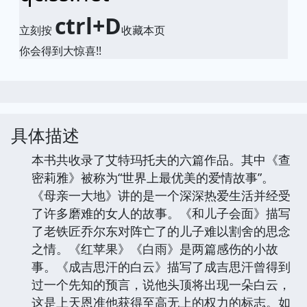
ctrl+D
立刻按
收藏本页
你会得到大惊喜!!
具体描述
本书共收录了艾特玛托夫的六篇作品。其中《查
密莉雅》被称为“世界上最优美的爱情故事”。
《母亲一大地》讲的是一个深深热爱生活并经受
了许多磨难的女人的故事。《和儿子会面》描写
了老铁匠乔尔东对阵亡了的儿子难以割舍的思念
之情。《红苹果》《白雨》是两篇感伤的小故
事。《成吉思汗的白云》描写了成吉思汗曾得到
过一个先知的预言，说他头顶将出现一朵白云，
这是上天恩准他获得至高无上的权力的标志。如