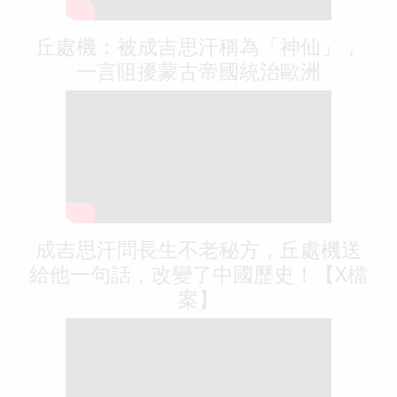
丘處機：被成吉思汗稱為「神仙」，
一言阻擾蒙古帝國統治歐洲
成吉思汗問長生不老秘方，丘處機送
給他一句話，改變了中國歷史！【X檔
案】