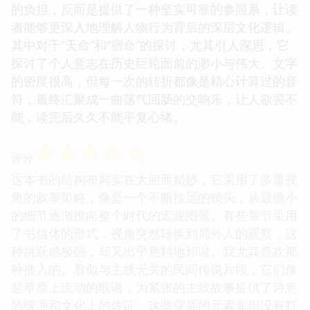
的负担，反而是提供了一种坚实可靠的参照系，让读
者能够更深入地理解人物行为背后的深层文化逻辑。
其中对于“天命”和“宿命”的探讨，尤其引人深思，它
探讨了个人意志在历史巨轮面前的渺小与伟大。文字
的密度很高，但每一次的转折都像是精心计算过的音
符，最终汇聚成一曲荡气回肠的交响乐，让人欲罢不
能，读完后久久不能平复心绪。
☆
☆
☆
☆
☆
评分
这本书的结构布局实在大胆而精妙，它采用了多重视
角的叙事策略，像是一个不断拉远的镜头，从最微小
的细节逐渐推向整个时代的宏观图景。有些章节采用
了书信体的形式，视角突然转换到局外人的观察，这
种跳跃感极强，却又出乎意料地和谐。我尤其喜欢那
种插入的、看似与主线无关的民间传说片段，它们像
是草原上流动的歌谣，为紧张的主线故事提供了诗意
的缓冲和文化上的佐证。这些穿插的元素非但没有打