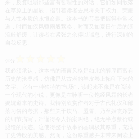
来，反复咀嚼那些富有哲理性的对话，它们如同散落
在草原上的星辰，指引着读者去思考关于权力、荣耀
与人性本质的永恒命题。这本书的节奏把握得非常老
道，时而如疾风骤雨般紧凑，时而又如夏日午后的溪
流般舒缓，让读者在紧张之余得以喘息，进行深刻的
自我反思。
☆
☆
☆
☆
☆
评分
我必须承认，这本书的语言风格是如此的醇厚而富有
历史的沧桑感，仿佛是从古老的羊皮卷上拓印下来的
文字。它有一种独特的“气场”，读起来不像是在阅读
一个现代的小说，更像是在聆听一位饱经风霜的长者
娓娓道来的史诗。我特别欣赏作者对于古代礼仪和部
落习俗的考据，那些关于饮马、盟誓、乃至婚丧嫁娶
的细节描写，严谨得令人拍案叫绝，绝无半点敷衍或
臆造的痕迹。这使得整个故事的基调极其厚重，充满
了史诗般的美感。然而，这份厚重感并未带来阅读上