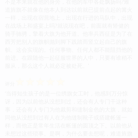
不是本来就在他的身旁，在他的军中各处飘扬吗?难
道旌旗不就像在他本人到达以前就已提前点起的篝火
一样，出现在宿营地上，出现在行进的马队中，出现
在战场上和盛宴上吗?就说现在吧，前面就有矫健的
骑手驰骋，擎着大旗为他开道。他率兵西征是为了在
西芳把别人的旗帜抛到脚下践踏而竖立起自己的旗
帜、这会实现的。任何事物、任何人都不能阻挡他的
前进。在跟随他一起征服世界的人中，只要有谁稍不
服从，那么这个人就必定被处死。’
☆
☆
☆
☆
☆
评分
‘当得知生孩子的是一位绣旗女工时，他感到万分惊
讶，因为以前他从没想到过，还会有人专门干这种
事，还会有人专门为他裁剪和缝制金色的大旗，就如
同他从没想到过有人在为他缝制靴子或搭建帐篷一
样，而他正是常年生活在帐篷的圆顶之下。以前他从
未想过这些琐事。是啊，为什么要去想呢，难道旌旗