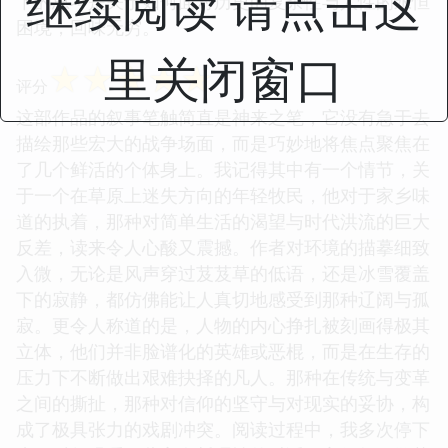
继续阅读 请点击这
下的思考是关于如何面对历史的复杂性与人性的永恒
困境，回味无穷。
里关闭窗口
☆
☆
☆
☆
☆
评分
这部作品的叙事笔触简直是神来之笔，它没有急于去
描绘那些宏大的战争场面，而是巧妙地将焦点聚焦在
了几个鲜活的个体身上。我记得其中有一个情节，关
于一个在草原上迷失方向的年轻牧民，他对于家乡味
道的执着，那种对简单生活的渴望与时代洪流的巨大
反差，读来令人心酸又震撼。作者对环境的描摹细致
入微，无论是风声穿过芨芨草的低语，还是冰雪覆盖
下的寂静，都仿佛能让人真切地感受到那种辽阔与孤
寂。更令人称道的是，人物的内心挣扎被刻画得极其
立体，他们并非脸谱化的英雄或恶棍，而是在生存的
压力下不断做出艰难抉择的凡人。那种在传统与变革
之间的撕扯，那种对信仰的坚守与对现实的妥协，构
成了极具张力的戏剧冲突。阅读过程中，我多次停下