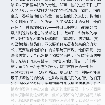
够操纵宇宙基本法则的奇迹。然而，他们也曾面临过巨
大的危机，一种被称为“熵蚀”的宇宙现象，如同无声的
瘟疫，吞噬着他们的能量，侵蚀着他们的意识，将他们
的文明推向了灭亡的边缘。为了延续文明的火种，他们
选择了一种极端的方式——将自己的意识与能量分散，
融入到这片被遗忘的星域之中，成为了一种弥散的存
在，等待着某种能够唤醒他们、重塑他们的契机。 艾
莉亚和她的船员们，不仅要破解光语者复杂的交流方
式，更要理解他们存在的哲学与宇宙观。他们发现，光
语者的文明，早已超越了物质的束缚，他们对宇宙的理
解，充满了诗意与哲学。“熵蚀”对他们而言，并非终
结，而是另一种形态的转化，是宇宙循环的一部分。
在探索过程中，飞船的系统开始出现异常，神秘的能量
场干扰着他们的设备，也影响着船员们的心智。他们开
始经历怪诞的梦境，感知到来自遥远星辰的低语，甚至
模糊地看到了宇宙诞生与毁灭的壮丽图景。卡尔试图用
科学仪器量化这些现象，但却发现所有的理论都无法解
释。莉娜则在光语者分散的意识碎片中，感受到一种难