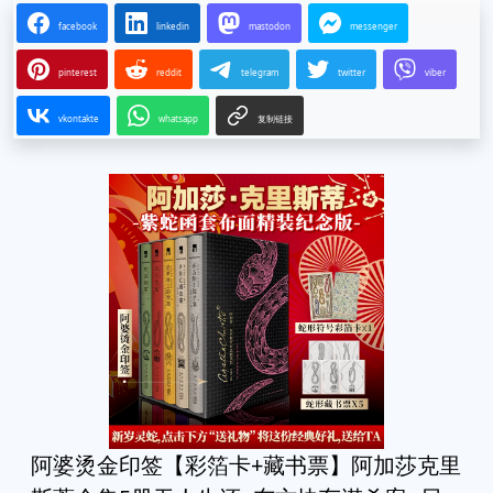
facebook
linkedin
mastodon
messenger
pinterest
reddit
telegram
twitter
viber
vkontakte
whatsapp
复制链接
阿婆烫金印签【彩箔卡+藏书票】阿加莎克里