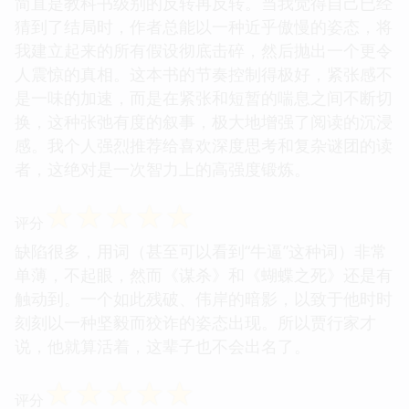
简直是教科书级别的反转再反转。当我觉得自己已经
猜到了结局时，作者总能以一种近乎傲慢的姿态，将
我建立起来的所有假设彻底击碎，然后抛出一个更令
人震惊的真相。这本书的节奏控制得极好，紧张感不
是一味的加速，而是在紧张和短暂的喘息之间不断切
换，这种张弛有度的叙事，极大地增强了阅读的沉浸
感。我个人强烈推荐给喜欢深度思考和复杂谜团的读
者，这绝对是一次智力上的高强度锻炼。
☆
☆
☆
☆
☆
评分
缺陷很多，用词（甚至可以看到“牛逼”这种词）非常
单薄，不起眼，然而《谋杀》和《蝴蝶之死》还是有
触动到。一个如此残破、伟岸的暗影，以致于他时时
刻刻以一种坚毅而狡诈的姿态出现。所以贾行家才
说，他就算活着，这辈子也不会出名了。
☆
☆
☆
☆
☆
评分