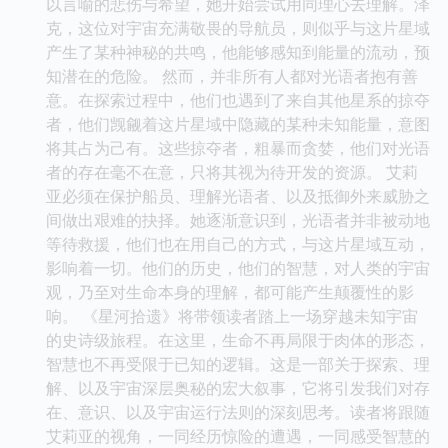
以言喻的悲伤与希望，她开始尝试用同理心去理解。泽
克，这位对宇宙充满敬畏的导航员，则似乎与这片星域
产生了某种神秘的共鸣，他能够感知到能量的流动，预
知潜在的危险。 然而，并非所有人都对光语者抱有善
意。在探索过程中，他们也遇到了来自其他星系的掠夺
者，他们觊觎着这片星域中隐藏的某种未知能量，意图
将其占为己有。这些掠夺者，粗暴而贪婪，他们对光语
者的存在毫不在意，只将其视为待开发的资源。 艾莉
亚必须在保护船员、理解光语者、以及抵御外来威胁之
间做出艰难的抉择。她逐渐意识到，光语者并非被动地
等待救援，他们也在用自己的方式，与这片星域互动，
影响着一切。他们的历史，他们的智慧，对人类的宇宙
观，乃至对生命本身的理解，都可能产生颠覆性的影
响。 《星河拾遗》将带领读者踏上一场穿越未知宇宙
的史诗级旅程。在这里，生命不再局限于肉体的形态，
智慧也不再受限于已知的逻辑。这是一部关于探索、理
解、以及宇宙深层奥秘的宏大叙事，它将引发我们对存
在、意识、以及宇宙运行法则的深刻思考。读者将跟随
艾莉亚的视角，一同经历惊险的遭遇，一同感受智慧的