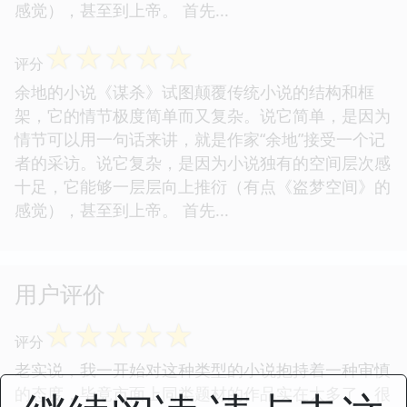
感觉），甚至到上帝。 首先...
☆
☆
☆
☆
☆
评分
余地的小说《谋杀》试图颠覆传统小说的结构和框
架，它的情节极度简单而又复杂。说它简单，是因为
情节可以用一句话来讲，就是作家“余地”接受一个记
者的采访。说它复杂，是因为小说独有的空间层次感
十足，它能够一层层向上推衍（有点《盗梦空间》的
感觉），甚至到上帝。 首先...
用户评价
☆
☆
☆
☆
☆
评分
老实说，我一开始对这种类型的小说抱持着一种审慎
的态度，毕竟市面上同类题材的作品实在太多了，很