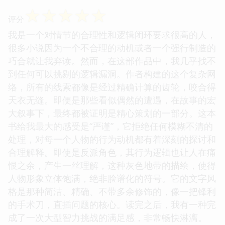
☆
☆
☆
☆
☆
评分
我是一个对情节的合理性和逻辑闭环要求很高的人，
很多小说因为一个不合理的动机或者一个强行制造的
巧合就让我弃读。然而，在这部作品中，我几乎找不
到任何可以挑剔的逻辑漏洞。作者构建的这个复杂网
络，所有的线索都像是经过精确计算的齿轮，咬合得
天衣无缝。即便是那些看似偶然的遭遇，在故事的宏
大叙事下，最终都被证明是精心策划的一部分。这本
书给我最大的感受是“严谨”，它拒绝任何模糊不清的
处理，对每一个人物的行为动机都有着深刻的探讨和
合理解释。即使是反派角色，其行为逻辑也让人在痛
恨之余，产生一丝理解，这种灰色地带的描绘，使得
人物形象立体饱满，绝非脸谱化的符号。它的文字风
格是那种简洁、精确、不带多余修饰的，像一把锋利
的手术刀，直插问题的核心。读完之后，我有一种完
成了一次大型智力挑战的满足感，非常畅快淋漓。