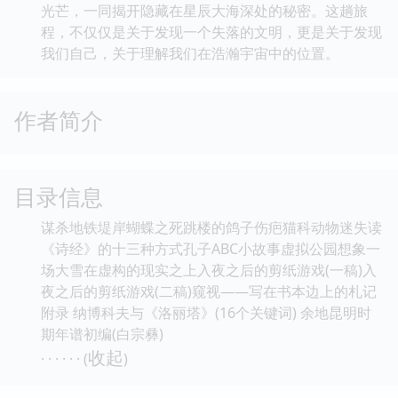
光芒，一同揭开隐藏在星辰大海深处的秘密。这趟旅
程，不仅仅是关于发现一个失落的文明，更是关于发现
我们自己，关于理解我们在浩瀚宇宙中的位置。
作者简介
目录信息
谋杀地铁堤岸蝴蝶之死跳楼的鸽子伤疤猫科动物迷失读
《诗经》的十三种方式孔子ABC小故事虚拟公园想象一
场大雪在虚构的现实之上入夜之后的剪纸游戏(一稿)入
夜之后的剪纸游戏(二稿)窥视——写在书本边上的札记
附录 纳博科夫与《洛丽塔》(16个关键词) 余地昆明时
期年谱初编(白宗彝)
收起
· · · · · · (
)