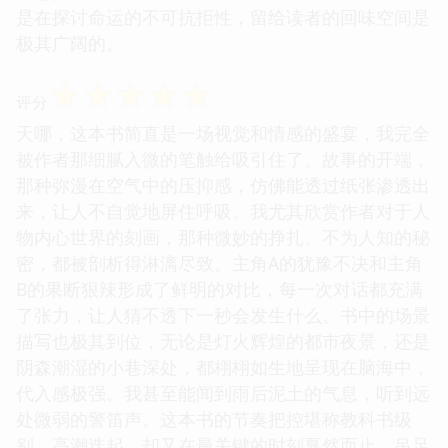
是在探讨命运的不可抗拒性，留给读者的回味空间是
极其广阔的。
☆
☆
☆
☆
☆
评分
天哪，这本书简直是一场视觉和情感的盛宴，我完全
被作者那细腻入微的笔触给吸引住了。故事的开端，
那种弥漫在空气中的压抑感，仿佛能透过纸张渗透出
来，让人不自觉地屏住呼吸。我尤其欣赏作者对于人
物内心世界的刻画，那种微妙的挣扎、不为人知的秘
密，都被剖析得淋漓尽致。主角A的犹豫不决和主角
B的果断狠辣形成了鲜明的对比，每一次对话都充满
了张力，让人猜不透下一秒会发生什么。书中的场景
描写也极其到位，无论是灯火辉煌的都市夜景，还是
阴森潮湿的小巷深处，都栩栩如生地呈现在脑海中，
代入感极强。我甚至能闻到雨后泥土的气息，听到远
处微弱的警笛声。这本书的节奏把控堪称教科书级
别，高潮迭起，却又在最关键的时刻戛然而止，吊足