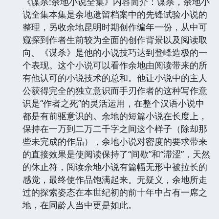
《谋杀:余地小说全集》内容简介：谋杀，余地小
说全集本集是余地遗留档案中的先锋试验小说的
整理，另收余地昆明时期创作编年一份，从中可
窥探到作者生前较为全面的创作背景以及阅读取
向。《谋杀》是他的小说技巧达到登峰造极的一
个表现。这个小说可以看作余地由阅读带来的所
有他认可的小说技术的总和。他让小说中的主人
公获得完全的独立意识而手刃作者的这种写作意
识是“作者之死”的灵活运用，在整个汉语小说中
都是有前驱意识的。余地的短篇小说在长度上，
保持在一万到二万二千字之间这个样子（除却那
些未完成的作品），余地小说对密度的要求带来
的直接效果是使阅读保持了“间歇”和“滞涩”，天然
的休止符，阅读余地小说有篇幅无形中被拉长的
感觉，最终使作品饱满起来。无疑义，余地所走
过的探索姿态在本世纪初的前十年中占有一席之
地，在同龄人当中更是如此。