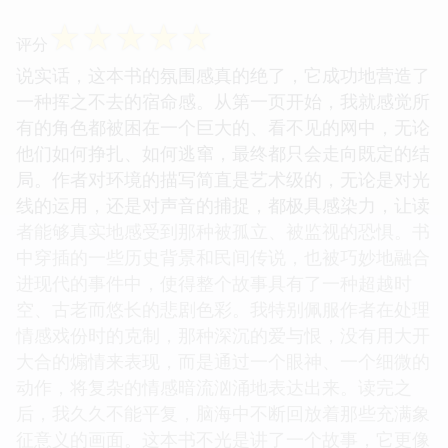
☆
☆
☆
☆
☆
评分
说实话，这本书的氛围感真的绝了，它成功地营造了
一种挥之不去的宿命感。从第一页开始，我就感觉所
有的角色都被困在一个巨大的、看不见的网中，无论
他们如何挣扎、如何逃窜，最终都只会走向既定的结
局。作者对环境的描写简直是艺术级的，无论是对光
线的运用，还是对声音的捕捉，都极具感染力，让读
者能够真实地感受到那种被孤立、被监视的恐惧。书
中穿插的一些历史背景和民间传说，也被巧妙地融合
进现代的事件中，使得整个故事具有了一种超越时
空、古老而悠长的悲剧色彩。我特别佩服作者在处理
情感戏份时的克制，那种深沉的爱与恨，没有用大开
大合的煽情来表现，而是通过一个眼神、一个细微的
动作，将复杂的情感暗流汹涌地表达出来。读完之
后，我久久不能平复，脑海中不断回放着那些充满象
征意义的画面。这本书不光是讲了一个故事，它更像