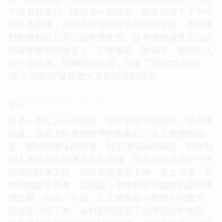
了读者的胃口。读完第一部分后，我立刻放下了手中
的其他事情，迫不及待地想知道后续的发展，那种强
烈的求知欲几乎让我有些失控。这本书的深度不仅仅
停留在情节的推进上，它更像是一面镜子，映照出人
性中最复杂、最幽暗的角落，引发了我对“对与错”、
“正义与复仇”这些宏大主题的深刻反思。
☆
☆
☆
☆
☆
评分
这是一本让人心神俱疲，却又欲罢不能的书。说心神
俱疲，是因为作者对细节的执着到了令人发指的地
步。那些对物证的描述，对心理活动的捕捉，细致到
让人感觉自己仿佛不是在阅读，而是在现场进行一次
细致的勘查工作。我经常需要停下来，合上书本，在
房间里踱步思考，试图跟上主角那近乎偏执的逻辑推
理过程。但另一方面，它又拥有着一种强大的魔力，
让你无法停下来。最精彩的莫过于高潮部分的布局，