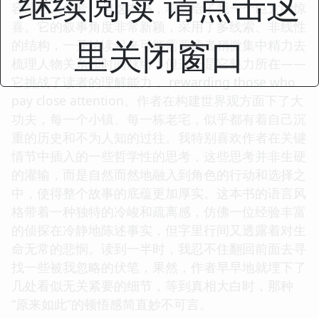
继续阅读 请点击这
容易陷入俗套。但这本书，着实给了我一个巨大的惊
喜。它的叙事角度非常新颖，采用了多线索、非线性
里关闭窗口
的结构，一开始读起来可能需要读者稍微集中精力去
梳理人物关系和时间脉络，但这正是它魅力所在——
它挑战了读者的理解能力， rewarding those who
pay close attention。作者在构建世界观方面下了大
功夫，每一个小镇、每一栋老宅，似乎都有着自己沉
重的历史和不为人知的过往。我特别喜欢作者在关键
情节中插入的一些哲学性的思考，这些思考并非生硬
的灌输，而是自然而然地融入到角色的行动和选择之
中，使得整个故事的底蕴更加厚实。这本书的语言风
格带着一种独特的冷峻和疏离感，仿佛一位经验丰富
的侦探在冷静地陈述事实，但字里行间又透露着对生
命无常的悲悯。读到一半时，我忍不住翻回前面去寻
找一些被我忽略的伏笔，果然，作者早早地就埋下了
几处看似无关紧要的细节，等到真相大白时，那种
“原来如此”的顿悟感简直妙不可言。