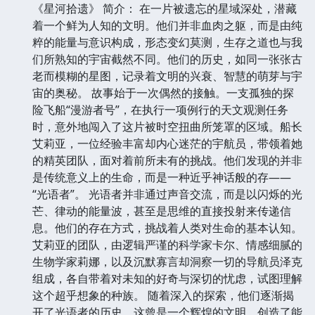
《星河拾遗》 简介： 在一片被遗忘的星域深处，潜藏
着一个鲜为人知的文明。他们并非血肉之躯，而是由纯
粹的能量与意识构成，形态变幻莫测，生存之道也与我
们所熟知的宇宙截然不同。他们的历史，如同一张张古
老而模糊的星图，记录着文明的兴衰、智慧的萌芽与宇
宙的奥秘。 故事始于一次偶然的接触。一支孤独的探
险飞船“漫游者号”，在执行一项例行的天文观测任务
时，意外地闯入了这片被时空扭曲所笼罩的区域。船长
艾莉亚，一位经验丰富却内心迷茫的宇航员，带领着她
的精英团队，面对着前所未有的挑战。他们发现的并非
是传统意义上的生命，而是一种近乎神话般的存——
“光语者”。 光语者并非通过声音交流，而是以闪烁的光
芒、律动的能量波，甚至是思维的直接投射来传递信
息。他们的存在方式，挑战着人类对生命的基本认知。
艾莉亚的团队，由逻辑严谨的科学家卡尔、情感细腻的
生物学家莉娜，以及沉默寡言却洞察一切的导航员泽克
组成，各自带着对未知的好奇与深切的忧虑，试图理解
这个超乎想象的种族。 随着深入的探索，他们逐渐揭
开了光语者的历史。这曾是一个辉煌的文明，创造了能