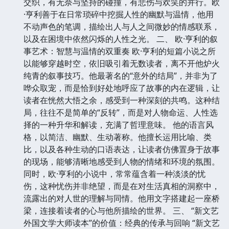
交织，有无奈与坚持的碰撞，有悲伤与欢笑的并行。欧
·亨利善于在日常琐碎中挖掘人性的幽默与温情，他用
不动声色的笔调，描绘出人与人之间微妙的情感联系，
以及在困境中依然闪烁的人性之光。 二、 欧·亨利的叙
事艺术：智慧与温情的双重奏 欧·亨利的短篇小说之所
以能够穿越时空，依旧吸引着无数读者，离不开他炉火
纯青的叙事技巧。他最著名的“意外的结局”，并非为了
哗众取宠，而是恰到好处地呼应了故事的内在逻辑，让
读者在恍然大悟之余，感受到一种深刻的共鸣。这种结
局，往往不是简单的“反转”，而是对人物命运、人性选
择的一种升华和解读，充满了哲理意味。 他的语言风
格，以简洁、幽默、生动著称。他擅长运用比喻、类
比，以及各种生动的口语表达，让读者仿佛置身于故事
的现场，能够清晰地感受到人物的情绪和环境的氛围。
同时，欧·亨利的小说中，常常蕴含着一种淡淡的忧
伤，这种忧伤并非绝望，而是在对生活真相的洞察中，
流露出的对人世的理解与同情。他用文字搭建起一座桥
梁，连接着读者的心与他所描绘的世界。 三、 “新文艺
外国文学大师读本”的价值：经典的传承与回响 “新文艺