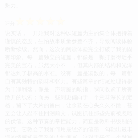
魅力。
☆
☆
☆
☆
☆
评分
说实话，一开始我对这种以短篇为主的集合体抱持着
谨慎的态度，生怕故事质量参差不齐，导致阅读体验
断断续续。然而，这次的阅读体验完全打破了我的固
有印象。每一篇独立的短篇，都像是一颗打磨得近乎
完美的宝石，虽然大小不一，但其内部的结构和光泽
都达到了极高的水准。没有一篇是凑数的，每一篇都
自有其独特的韵味和张力。有些篇章的结尾处理得极
为干净利落，像是一声清脆的响指，瞬间收紧了所有
散开的线索；而另一些则更偏向于一个意味深长的定
格，留下了大片的留白，让余韵在心头久久不散，甚
至会让人忍不住回溯前文，试图抓住那些先前被忽略
的伏笔。这种节奏的掌控能力，简直是教科书级别的
示范。它教会了我如何用最经济的笔墨，勾勒出最丰
满的情感和最复杂的人性侧写，这对于任何一个对写