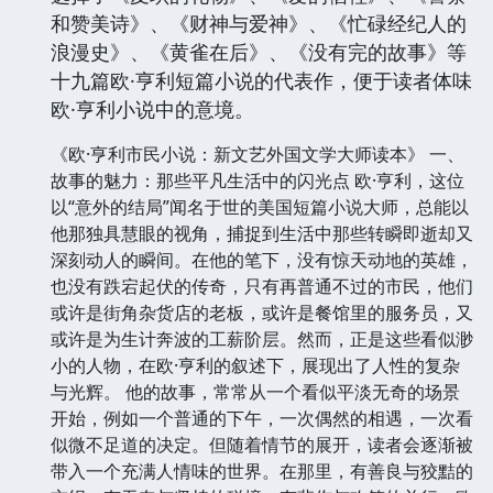
和赞美诗》、《财神与爱神》、《忙碌经纪人的
浪漫史》、《黄雀在后》、《没有完的故事》等
十九篇欧·亨利短篇小说的代表作，便于读者体味
欧·亨利小说中的意境。
《欧·亨利市民小说：新文艺外国文学大师读本》 一、
故事的魅力：那些平凡生活中的闪光点 欧·亨利，这位
以“意外的结局”闻名于世的美国短篇小说大师，总能以
他那独具慧眼的视角，捕捉到生活中那些转瞬即逝却又
深刻动人的瞬间。在他的笔下，没有惊天动地的英雄，
也没有跌宕起伏的传奇，只有再普通不过的市民，他们
或许是街角杂货店的老板，或许是餐馆里的服务员，又
或许是为生计奔波的工薪阶层。然而，正是这些看似渺
小的人物，在欧·亨利的叙述下，展现出了人性的复杂
与光辉。 他的故事，常常从一个看似平淡无奇的场景
开始，例如一个普通的下午，一次偶然的相遇，一次看
似微不足道的决定。但随着情节的展开，读者会逐渐被
带入一个充满人情味的世界。在那里，有善良与狡黠的