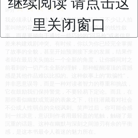
继续阅读 请点击这
☆
☆
☆
☆
☆
评分
里关闭窗口
我必须承认，这本书在叙事策略上玩出了不少让人拍
案叫绝的花样。它很少采用那种平铺直叙的线性叙
事，而是更倾向于通过一些巧妙的“回马枪”或者信息
差来构建戏剧冲突。有时候，你以为你已经完全掌握
了故事的全貌，甚至开始预测接下来的发展，结果作
者却在最后关头抛出一个全新的角度，让你瞬间对之
前看到的一切产生全新的理解，那种醍醐灌顶的震撼
感是其他作品难以比拟的。这种叙事上的“欺骗性”，
并非恶意误导，而是一种对读者智力的尊重和挑战，
它在鼓励我们保持警觉，不要轻易下定论。而且，在
那些看似幽默或荒诞的表象之下，往往潜藏着对社会
不公或人性弱点的尖锐讽刺。笑声过后，你可能会感
到一丝凉意，意识到作者用最轻盈的笔触，触碰了最
沉重的话题。这种在幽默与深刻之间游刃有余的平衡
感，是这本书最令人着迷的魅力所在。