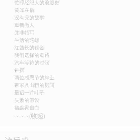
忙碌经纪人的浪漫史
黄雀在后
没有完的故事
重新做人
并非特写
生活的陀螺
红酋长的赎金
我们选择的道路
汽车等待的时候
钟摆
两位感恩节的绅士
带家具出租的房间
最后一片叶子
失败的假设
幽默家自白
收起
· · · · · · (
)