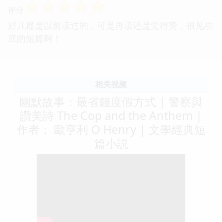
☆
☆
☆
☆
☆
评分
好几篇是以前读过的，可是再读还是觉得赞，很见功
底的短篇啊！
相关视频
幽默故事：最省錢度假方式 | 警察與
讚美詩 The Cop and the Anthem |
作者： 歐亨利 O Henry | 文學經典短
篇小説