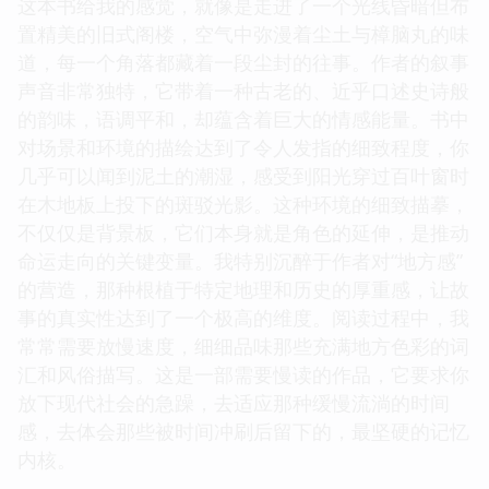
这本书给我的感觉，就像是走进了一个光线昏暗但布
置精美的旧式阁楼，空气中弥漫着尘土与樟脑丸的味
道，每一个角落都藏着一段尘封的往事。作者的叙事
声音非常独特，它带着一种古老的、近乎口述史诗般
的韵味，语调平和，却蕴含着巨大的情感能量。书中
对场景和环境的描绘达到了令人发指的细致程度，你
几乎可以闻到泥土的潮湿，感受到阳光穿过百叶窗时
在木地板上投下的斑驳光影。这种环境的细致描摹，
不仅仅是背景板，它们本身就是角色的延伸，是推动
命运走向的关键变量。我特别沉醉于作者对“地方感”
的营造，那种根植于特定地理和历史的厚重感，让故
事的真实性达到了一个极高的维度。阅读过程中，我
常常需要放慢速度，细细品味那些充满地方色彩的词
汇和风俗描写。这是一部需要慢读的作品，它要求你
放下现代社会的急躁，去适应那种缓慢流淌的时间
感，去体会那些被时间冲刷后留下的，最坚硬的记忆
内核。