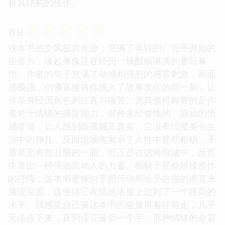
析其结构的佳作。
☆
☆
☆
☆
☆
评分
这本书的文风极其奔放，充满了年轻的、近乎原始的
生命力，读起来像是在经历一场酣畅淋漓的夏日暴
雨。作者的句子充满了动感和强烈的感官刺激，画面
感极强，仿佛直接将你拽入了故事发生的那一刻，让
你亲身经历角色的狂喜与痛苦。尤其值得称赞的是作
者对于情绪的捕捉能力，那种未经修饰的、原始的情
感喷涌，让人感到既震撼又真实。它没有过度美化生
活中的挣扎，反而坦诚地展示了人性中那些粗粝、矛
盾甚至有些丑陋的一面，但正是在这种坦诚中，反而
生发出一种强劲而动人的力量。相较于那些矫揉造作
的抒情，这本书更倾向于用行动和近乎白描的语言来
展现深度，这使得它在情感浓度上达到了一个很高的
水平。我感觉自己被这本书的能量推着往前走，几乎
无法停下来，直到读完最后一个字，那种情绪的余震