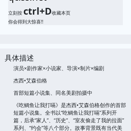
ctrl+D
立刻按
收藏本页
你会得到大惊喜!!
具体描述
演员×剧作家×小说家、导演×制片×编剧
杰西•艾森伯格
首部短篇小说集、同名美剧拍摄中
《吃鲷鱼让我打嗝》是杰西•艾森伯格创作的首部
短篇小说集。全书以“吃鲷鱼让我打嗝”系列开
篇，后承“家人”、“历史”、“室友偷走了我的拉面”
系列、“约会”等八个部分。故事背景既有当代美