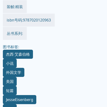
装帧:精装
isbn号码:9787020120963
丛书系列:
图书标签:
杰西·艾森伯格
小说
外国文学
美国
短篇
JesseEisenberg