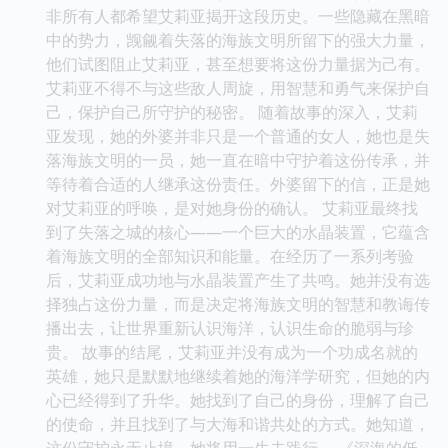
非所有人都希望艾莉亚揭开这段历史。一些隐藏在黑暗
中的势力，觊觎着失落的海族文明所留下的强大力量，
他们试图阻止艾莉亚，甚至想要将这份力量据为己有。
艾莉亚不得不与这些敌人周旋，用智慧和勇气来保护自
己，保护自己所守护的秘密。 随着故事的深入，艾莉
亚发现，她的外婆并非只是一个普通的女人，她也是失
落海族文明的一员，她一直在暗中守护着这份传承，并
等待着合适的人继承这份责任。外婆留下的信，正是她
对艾莉亚的呼唤，是对她身份的确认。 艾莉亚最终找
到了失落之城的核心——一个巨大的水晶装置，它蕴含
着海族文明的全部知识和能量。在经历了一系列考验
后，艾莉亚成功地与水晶装置产生了共鸣。她并没有选
择独占这份力量，而是决定将海族文明的智慧和教诲传
播出去，让世界重新认识海洋，认识生命的脆弱与珍
贵。 故事的结尾，艾莉亚并没有成为一个功成名就的
英雄，她只是默默地继续着她的海洋学研究，但她的内
心已经得到了升华。她找到了自己的身份，理解了自己
的使命，并且找到了与大海和谐共处的方式。她知道，
这份守护永无止境，她将用一生去践行。 《深海的低