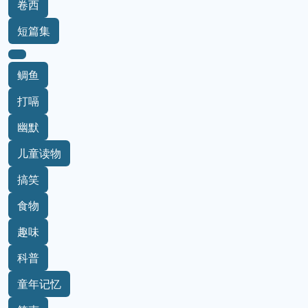
卷西
短篇集
鲷鱼
打嗝
幽默
儿童读物
搞笑
食物
趣味
科普
童年记忆