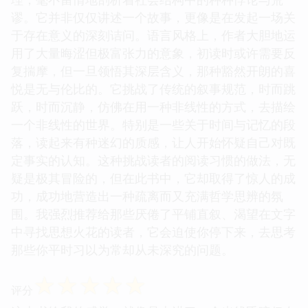
谬。它并非仅仅讲述一个故事，更像是在发起一场关
于存在意义的深刻诘问。语言风格上，作者大胆地运
用了大量晦涩但极富张力的意象，初读时或许需要反
复揣摩，但一旦领悟其深层含义，那种豁然开朗的喜
悦是无与伦比的。它挑战了传统的叙事规范，时而跳
跃，时而沉静，仿佛在用一种非线性的方式，去描绘
一个非线性的世界。特别是一些关于时间与记忆的段
落，读起来有种迷幻的质感，让人开始怀疑自己对既
定事实的认知。这种挑战读者的阅读习惯的做法，无
疑是极其冒险的，但在此书中，它却取得了惊人的成
功，成功地营造出一种疏离而又充满哲学思辨的氛
围。我强烈推荐给那些厌倦了平铺直叙、渴望在文字
中寻找思想火花的读者，它会迫使你停下来，去思考
那些你平时习以为常却从未深究的问题。
☆
☆
☆
☆
☆
评分