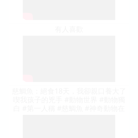
有人喜歡
慈鯛魚：絕食18天，我卻親口養大了
喫我孩子的兇手 #動物世界 #動物獨
白 #第一人稱 #慈鯛魚 #神奇動物在