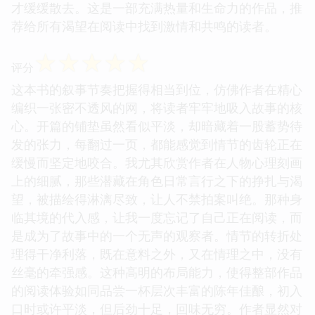
才缓缓散去。这是一部充满热量和生命力的作品，推
荐给所有渴望在阅读中找到激情和共鸣的读者。
☆
☆
☆
☆
☆
评分
这本书的叙事节奏把握得相当到位，仿佛作者在精心
编织一张密不透风的网，将读者牢牢地吸入故事的核
心。开篇的铺垫虽然看似平淡，却暗藏着一股蓄势待
发的张力，每翻过一页，都能感觉到情节的齿轮正在
缓慢而坚定地咬合。我尤其欣赏作者在人物心理刻画
上的细腻，那些潜藏在角色日常言行之下的挣扎与渴
望，被描绘得淋漓尽致，让人不禁拍案叫绝。那种身
临其境的代入感，让我一度忘记了自己正在阅读，而
是成为了故事中的一个无声的观察者。情节的转折处
理得干净利落，既在意料之外，又在情理之中，没有
丝毫的牵强感。这种高明的布局能力，使得整部作品
的阅读体验如同品尝一杯层次丰富的陈年佳酿，初入
口时或许平淡，但后劲十足，回味无穷。作者显然对