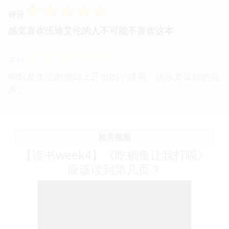
☆
☆
☆
☆
☆
评分
感觉喜欢伍迪艾伦的人不可能不喜欢这本
☆
☆
☆
☆
☆
评分
幽默是生活的伤口上开出的小雏菊。快乐是孤独的笑
声。
相关视频
【读书week4】《吃鲷鱼让我打嗝》
应该读到第几页？