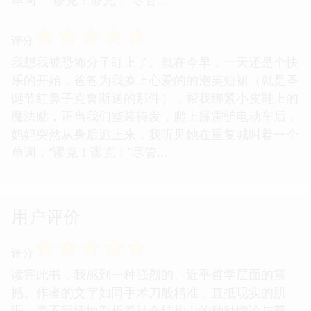
☆
☆
☆
☆
☆
评分
我想我被恐怖分子盯上了。就在今早，一天还是个快
乐的开始，爸爸为我换上心爱的的泡芙短裙（就是圣
诞节红鼻子克鲁斯送的那件），帮我绑紧小皮鞋上的
魔法贴，正当我们整装待发，爬上霹雳驴电动车后，
妈妈突然从身后追上来，我听见她在重复喊叫着一个
单词：“谬克！谬克！”尽管...
用户评价
☆
☆
☆
☆
☆
评分
读完此书，我感到一种强烈的、近乎哲学层面的震
撼。作者的文字如同手术刀般精准，直抵现实的肌
理，毫不留情地剖析着社会结构中的种种悖论与荒