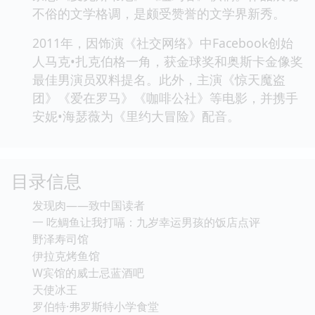
不俗的文学格调，是颇受赞誉的文学界新秀。
2011年，因饰演《社交网络》中Facebook创始
人马克•扎克伯格一角，获金球奖和奥斯卡金像奖
最佳男演员双料提名。此外，主演《惊天魔盗
团》《爱在罗马》《咖啡公社》等电影，并携手
安妮•海瑟薇为《里约大冒险》配音。
目录信息
发现肉——致中国读者
一 吃鲷鱼让我打嗝：九岁幸运男孩的饭店点评
野泽寿司馆
伊拉克烤鱼馆
W宾馆的威士忌蓝酒吧
天使冰王
罗伯特·弗罗斯特小学食堂