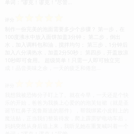
单词：“谬克！谬克！”尽管...
☆
☆
☆
☆
☆
评分
制作一份完美的泡面需要多少个步骤？ 第一步，在
100度沸水中放入面饼加盖3分钟； 第二步，倒出
水，加入调料包和油，搅拌均匀； 第三步，1分钟后
加入八分满热水，加盖2分50秒； 第四步，开盖放凉
10秒即可食用。 超级简单！只需一人即可独立完
成！品尝美味之余，一天的疲乏和倦怠...
☆
☆
☆
☆
☆
评分
我想我被恐怖分子盯上了。就在今早，一天还是个快
乐的开始，爸爸为我换上心爱的的泡芙短裙（就是圣
诞节红鼻子克鲁斯送的那件），帮我绑紧小皮鞋上的
魔法贴，正当我们整装待发，爬上霹雳驴电动车后，
妈妈突然从身后追上来，我听见她在重复喊叫着一个
单词：“谬克！谬克！”尽管...