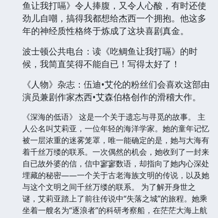
鱼让我打嗝》令人捧腹，又令人心酸，有时还使
劲儿自嘲，搞得我都想给杰西一个拥抱。他这多
年的神经质性格终于炼成了这块喜剧真金。
波士顿公共电台：读《吃鲷鱼让我打嗝》的时
候，我简直笑得不能自已！写得太好了！
《人物》杂志：伍迪•艾伦的粉丝们会喜欢这部由
演员兼剧作家杰西•艾森伯格创作的滑稽大作。
《深海的低语》 这是一个关于遗忘与寻觅的故事。 主
人公名叫艾莉亚，一位年轻的海洋学家。她的童年记忆
被一层浓重的迷雾笼罩，唯一能确定的是，她与大海有
着千丝万缕的联系。一次偶然的机会，她收到了一封来
自已故外婆的信，信中寥寥数语，却指向了她内心深处
埋藏的秘密——一个关于古老海族文明的传说，以及她
与这个文明之间千丝万缕的联系。 为了解开身世之
谜，艾莉亚踏上了前往传说中“失落之城”的旅程。她乘
坐着一艘名为“逐浪者”的科研考察船，在茫茫大海上航