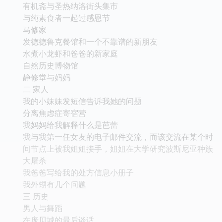
有机斋与圣热纳洛街头集市
与纯素食者一起过感恩节
马修家
发德德鲁克餐馆和一个不靠谱的新朋友
水煮小龙虾和爸爸的新家庭
自然历史博物馆
静修堂与妈妈
二 家人
我的小妹妹发短信告诉我她的问题
分离焦虑症寄宿营
我妈妈给我解释什么是芭蕾
我与我第一任女友的电子邮件交流，而该交流在某个时
间节点上被我姐姐接手，姐姐在大学研究波斯尼亚种族
大屠杀
我爸爸写给我的处方信息小册子
我外甥有几个问题
三 历史
男人与舞蹈
在庞贝城的最后谈话