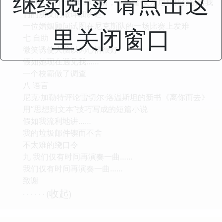
继续阅读 请点击这
在YMCA的一场野球赛后，卡梅隆·安东尼和我分别给我
们的朋友们做详细讲述
一位婚姻顾问试图在尼克斯队的一场比赛上发难
里关闭窗口
七 自助
微笑诱使大脑以为心情很好
假如她现在遇见我……
一个校霸做了调查
八 语言
尼克·加勒特评论雷切尔·洛温斯坦的新书《离你而去》
用“思想到文本”技巧写成的短篇小说
假如我流利地讲……
我的垃圾邮件锲而不舍
不太难的绕口令
九 我们仅有时间再演奏一曲……
我们仅有时间再演奏一曲……
致谢
收起
· · · · · · (
)