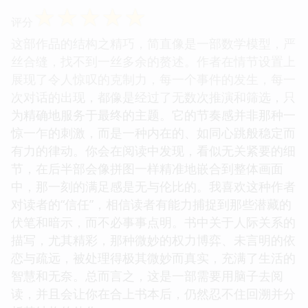
☆
☆
☆
☆
☆
评分
这部作品的结构之精巧，简直像是一部数学模型，严
丝合缝，找不到一丝多余的赘述。作者在情节设置上
展现了令人惊叹的克制力，每一个事件的发生，每一
次对话的出现，都像是经过了无数次推演和筛选，只
为精确地服务于最终的主题。它的节奏感并非那种一
惊一乍的刺激，而是一种内在的、如同心跳般稳定而
有力的律动。你会在阅读中发现，看似无关紧要的细
节，在后半部会像拼图一样精准地嵌合到整体画面
中，那一刻的满足感是无与伦比的。我喜欢这种作者
对读者的“信任”，相信读者有能力捕捉到那些潜藏的
伏笔和暗示，而不必事事点明。书中关于人际关系的
描写，尤其精彩，那种微妙的权力博弈、未言明的依
恋与疏远，被处理得极其微妙而真实，充满了生活的
智慧和无奈。总而言之，这是一部需要用脑子去阅
读，并且会让你在合上书本后，仍然忍不住回溯并分