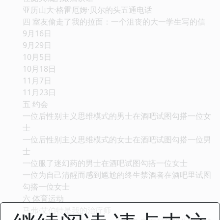
亚历山大·格雷厄姆·贝尔的头五通电话
四 室友偷走了我的拉面：一个沮丧的大一学生写的信
9月16日
9月29日
10月5日
10月18日
11月7日
11月23日
五 约会
一位后性别主义思维模式的男士在酒吧试图勾搭一位女
士
一位后性别主义思维模式的女士在酒吧试图勾搭一位男
士
一位服了迷幻药的男士在酒吧试图勾搭一位女士
一位为自己清醒而感到尴尬的终生禁酒者在酒吧里试图
勾搭一位女士
六 体育运动
马弗·艾伯特是我的治疗师