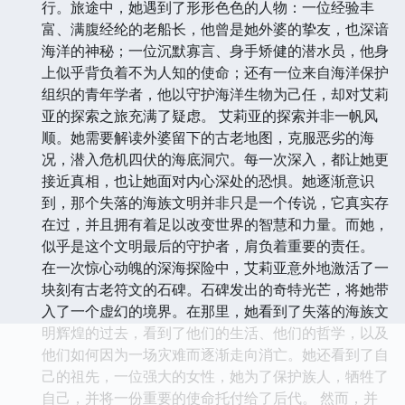
行。旅途中，她遇到了形形色色的人物：一位经验丰
富、满腹经纶的老船长，他曾是她外婆的挚友，也深谙
海洋的神秘；一位沉默寡言、身手矫健的潜水员，他身
上似乎背负着不为人知的使命；还有一位来自海洋保护
组织的青年学者，他以守护海洋生物为己任，却对艾莉
亚的探索之旅充满了疑虑。 艾莉亚的探索并非一帆风
顺。她需要解读外婆留下的古老地图，克服恶劣的海
况，潜入危机四伏的海底洞穴。每一次深入，都让她更
接近真相，也让她面对内心深处的恐惧。她逐渐意识
到，那个失落的海族文明并非只是一个传说，它真实存
在过，并且拥有着足以改变世界的智慧和力量。而她，
似乎是这个文明最后的守护者，肩负着重要的责任。
在一次惊心动魄的深海探险中，艾莉亚意外地激活了一
块刻有古老符文的石碑。石碑发出的奇特光芒，将她带
入了一个虚幻的境界。在那里，她看到了失落的海族文
明辉煌的过去，看到了他们的生活、他们的哲学，以及
他们如何因为一场灾难而逐渐走向消亡。她还看到了自
己的祖先，一位强大的女性，她为了保护族人，牺牲了
自己，并将一份重要的使命托付给了后代。 然而，并