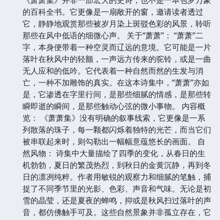
的百科全书。它更像是一扇敞开的窗，邀请读者透过
它，静静地观赏那些被岁月染上斑驳色彩的风景，聆听
那些在风中低语的细微心声。 关于“萧萧”： “萧萧”二
字，本身便带着一种空灵而辽远的意境。它可能是一片
落叶在秋风中的轻颤，一声远方传来的驼铃，或是一曲
无人应和的低吟。它代表着一种自然而然的生发与消
亡，一种不加雕饰的真实。在这本诗集中，“萧萧”亦如
是，它渗透在字里行间，是那些细腻的情感，是那些转
瞬即逝的瞬间，是那些触动心弦的微小事物。 内容概
览： 《萧萧集》没有明确的叙事线索，它更像是一系
列散落的珠子，每一颗都闪烁着独特的光芒，而当它们
被串联起来时，则勾勒出一幅幅意蕴悠长的画面。 自
然风物： 诗集中大量描绘了四季的变化，从春日的生
机勃勃，夏日的繁茂热烈，到秋日的金黄沉静，再到冬
日的凛冽纯粹。作者用敏锐的观察力和细腻的笔触，捕
捉了不同季节里的光影、色彩、声音和气味。无论是初
雪的晶莹，还是夏夜的蝉鸣，抑或是秋风扫过落叶的声
音，都仿佛触手可及。这些自然景象并非孤立存在，它