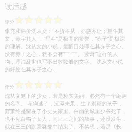
读后感
☆
☆
☆
☆
☆
评分
张充和评价沈从文：“不折不从，亦慈亦让；星斗其
文，赤字其人”，“星斗”是极高的赞誉，“赤子”是极深
的理解。沈从文的小说，最醒目处即在其赤子之心。
没有赤子之心，就不会有“三三”、“萧萧”这样的人
物，浑浊乱世也写不出牧歌般的文字。 沈从文小说
的好处在其赤子之心...
☆
☆
☆
☆
☆
评分
沈从文笔下的少女，若是朴实美丽，必然有一个翩翩
的名字。 花狗逃了，沉潭未果，生了别家的孩子，
萧萧终是留在了小丈夫家里。白面的城里少爷死了，
也不见白帽子女人，同三三之间的故事，还没发生，
就在三三的踟躇犹豫中结束了。不禁想，若是《长