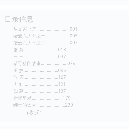
目录信息
从文家书选.............................001
给云六大哥之一.....................003
给云六大哥之二.....................007
萧 萧..............................013
三 三..............................037
猎野猪的故事.......................079
王 嫂..............................095
旅 店..............................107
夫 妇..............................121
如 蕤..............................137
新摘星录...........................179
绅士的太太.........................239
收起
· · · · · · (
)