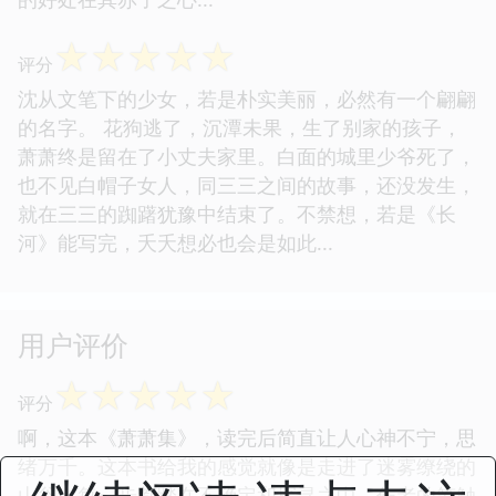
☆
☆
☆
☆
☆
评分
沈从文笔下的少女，若是朴实美丽，必然有一个翩翩
的名字。 花狗逃了，沉潭未果，生了别家的孩子，
萧萧终是留在了小丈夫家里。白面的城里少爷死了，
也不见白帽子女人，同三三之间的故事，还没发生，
就在三三的踟躇犹豫中结束了。不禁想，若是《长
河》能写完，夭夭想必也会是如此...
用户评价
☆
☆
☆
☆
☆
评分
啊，这本《萧萧集》，读完后简直让人心神不宁，思
绪万千。这本书给我的感觉就像是走进了迷雾缭绕的
山谷，每一步都踏在不确定和探寻之中。作者的笔触