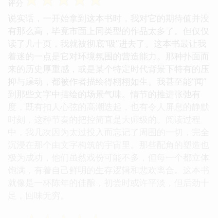
评分
说实话，一开始拿到这本书时，我对它的期待值并没
有那么高，毕竟市面上同类型的作品太多了。但仅仅
读了几十页，我就被彻底“吸”进去了。这本书最让我
着迷的一点是它对环境氛围的营造能力。那种扑面而
来的历史厚重感，或是某个特定时代背景下特有的压
抑与躁动，都被作者描绘得栩栩如生。我甚至能“闻”
到那些文字中描绘的场景气味。情节的推进张弛有
度，既有扣人心弦的高潮迭起，也有令人屏息的静默
时刻，这种节奏的把控简直是大师级的。阅读过程
中，我几次因为太过投入而忘记了周围的一切，完全
沉浸在那个由文字构筑的宇宙里。那些配角的塑造也
极为成功，他们虽然戏份可能不多，但每一个都立体
饱满，有着自己鲜明的生存逻辑和悲欢离合。这本书
就像是一杯陈年的佳酿，初尝时或许平淡，但后劲十
足，回味无穷。