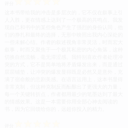
☆
☆
☆
☆
☆
评分
这本书带给我的冲击是多层次的，它不仅在叙事上引
人入胜，更在情感上达到了一个极高的共鸣点。我发
现自己和书中的某些角色产生了强烈的身份认同，他
们的挣扎和最终的选择，无形中映照出我内心深处的
一些未解心结。作者的叙述视角非常灵活，时而宏大
叙事，时而又聚焦于一个极其私密的内心角落，这种
切换自然流畅，毫无滞涩感。我特别喜欢作者处理冲
突的方式，它不是简单地将矛盾爆发出来，而是通过
层层铺垫，让冲突的爆发显得既是必然又是意外，充
满了宿命般的悲剧美感。在语言运用上，这本书显得
非常克制，但这种克制反而酝酿出了更强大的力量，
每一个关键转折点，作者都用最少的笔墨达到了最大
的情感效果。这是一本需要你用全部心神去阅读的
书，因为它回馈给你的，远超你投入的精力。
☆
☆
☆
☆
☆
评分