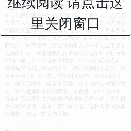
继续阅读 请点击这
细腻得让人心疼，那些描绘的人物，他们的喜怒哀
乐，仿佛就活生生地站在我面前，呼吸可闻。尤其是
里关闭窗口
关于主人公在命运洪流中挣扎的那几段，那种无力感
和隐忍的坚韧，我读完后久久无法平复。文字本身有
一种独特的韵律感，像是古老的乐曲在耳边回荡，时
而低沉，时而激昂，完全将我带入了一个独立于现实
之外的世界。我能感受到作者在构建这个世界时所倾
注的心血，每一个场景的描绘，每一个对话的设置，
都像是经过精心雕琢的宝石，闪烁着独特的光芒。我
甚至会时不时停下来，重新阅读那些让我感动的段
落，细细品味其中蕴含的深意。这本书的结构很有意
思，它不是那种线性的叙事，更像是一张巨大的网，
将各种看似不相关的线索巧妙地编织在一起，直到最
后才猛然发现，原来一切早有伏笔。这种阅读体验非
常独特，充满了惊喜与震撼。
☆
☆
☆
☆
☆
评分