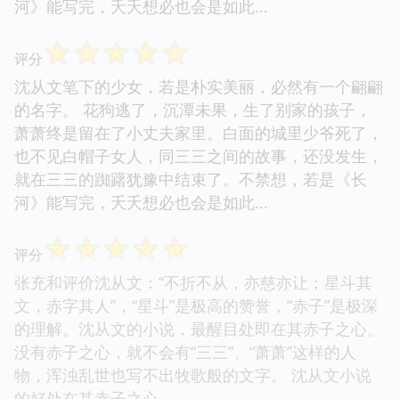
河》能写完，夭夭想必也会是如此...
☆
☆
☆
☆
☆
评分
沈从文笔下的少女，若是朴实美丽，必然有一个翩翩
的名字。 花狗逃了，沉潭未果，生了别家的孩子，
萧萧终是留在了小丈夫家里。白面的城里少爷死了，
也不见白帽子女人，同三三之间的故事，还没发生，
就在三三的踟躇犹豫中结束了。不禁想，若是《长
河》能写完，夭夭想必也会是如此...
☆
☆
☆
☆
☆
评分
张充和评价沈从文：“不折不从，亦慈亦让；星斗其
文，赤字其人”，“星斗”是极高的赞誉，“赤子”是极深
的理解。沈从文的小说，最醒目处即在其赤子之心。
没有赤子之心，就不会有“三三”、“萧萧”这样的人
物，浑浊乱世也写不出牧歌般的文字。 沈从文小说
的好处在其赤子之心...