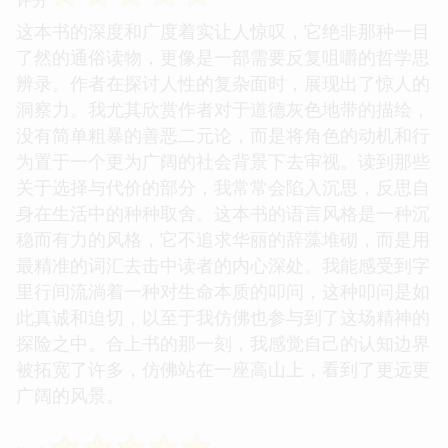
这本书的深度和广度着实让人惊叹，它绝非那种一目
了然的通俗读物，更像是一部需要反复咀嚼的哲学思
辨录。作者在探讨人性的复杂面时，展现出了惊人的
洞察力。我尤其欣赏作者对于道德灰色地带的描绘，
没有简单粗暴的善恶二元论，而是将角色的动机和行
为置于一个更为广阔的社会背景下去审视。读到那些
关于选择与代价的部分，我常常会陷入沉思，反思自
身在生活中的种种取舍。这本书的语言风格是一种沉
稳而有力的风格，它不追求华丽的辞藻堆砌，而是用
最精准的词汇去击中读者的内心深处。我能感受到字
里行间流淌着一种对生命本质的叩问，这种叩问是如
此真诚和迫切，以至于我仿佛也参与到了这场精神的
探险之中。合上书的那一刻，我感觉自己的认知边界
被拓宽了许多，仿佛站在一座高山上，看到了更远更
广阔的风景。
☆
☆
☆
☆
☆