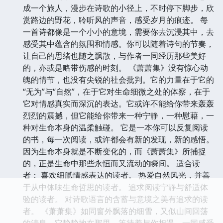
成一个旅人，漫步在诗歌的小径上，不时停下脚步，欣
赏路边的野花，聆听风的声音，感受岁月的痕迹。 每
一首诗都像是一个小小的意境，需要你去沉浸其中，去
感受其中蕴含的氛围和情感。你可以随着诗句的节奏，
让自己的思绪也随之飘散，与作者一同经历那些美好
的，亦或是略带伤感的时刻。 《萧萧集》没有惊心动
魄的情节，也没有尖锐的社会批判。它的力量在于它的
“无为”与“自然”，在于它对生命细微之处的体察，在于
它对情感真实而深沉的表达。它或许不能给你带来轰轰
烈烈的震撼，但它能给你带来一种宁静，一种慰藉，一
种对生命本身的温柔触碰。 它是一本你可以反复阅读
的书，每一次阅读，或许都会有新的发现，新的感悟。
因为生命本身就是不断变化的，而《萧萧集》所捕捉
的，正是生命中那些永恒而又流动的瞬间。 适合读
者： 喜欢细腻情感表达的读者。 热爱自然风光，并善
于从中体味生命哲思的读者。 追求阅读宁静与舒适体
验的读者。 对诗歌语言的含蓄与意境之美有追求的读
者。 《萧萧集》如同窗外飘落的细雪，又似山间回荡
的清泉，它静静地在那里，等待着与你相遇，一同感受