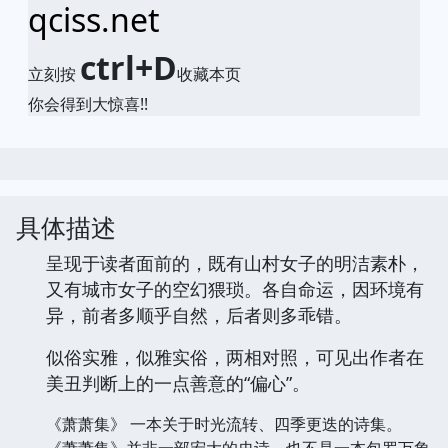
qciss.net
ctrl+D
立刻按
收藏本页
你会得到大惊喜!!
具体描述
呈现于读者面前的，既有山村女子的明洁素朴，
又有城市女子的空幻猥琐。各自命运，因环境有
异，前者多顺乎自然，后者则多乖错。
似俗实雅，似雅实俗，两相对照，可见出作者在
美丑判断上的一点善意的“偏心”。
《萧萧集》 一本关于时光流转、四季更迭的诗集。
《萧萧集》并非一部宏大的史诗，也不是一本包罗万象