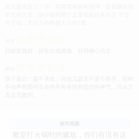
有几篇还是欠了些，写着写着就有些浮。文章飘在空
中无依无靠，缺少能把整个文章熨贴起来的点 不过
对于他，无论怎样我都大方给5星
☆
☆
☆
☆
☆
评分
好处是真好，好在扶疏摇曳，好得撩心动念。
☆
☆
☆
☆
☆
评分
除了最后一篇不喜欢，其他几篇无不爱不释手，那种
不动声色面对生命中所有喜悦和悲伤的神气，沈从文
真是无敌的。
相关视频
教室打火锅时的尴尬，你们有没有这