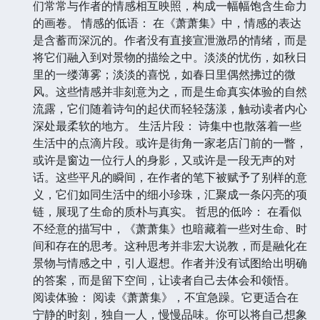
们常常与作者的情感相互映照，构成一幅幅饱含生命力
的画卷。 情感的低语： 在《萧萧集》中，情感的表达
是含蓄而深沉的。作者没有直接宣泄激昂的情绪，而是
将它们融入到对景物的描绘之中。淡淡的忧伤，如秋日
里的一缕薄雾；淡淡的喜悦，如春日里偶然拂过的微
风。这些情感并非刻意为之，而是生命真实体验的自然
流露，它们随着诗句的起伏而轻轻荡漾，触动读者内心
深处最柔软的地方。 生活片段： 诗集中也散落着一些
生活中的点滴片段。或许是街角一家老店门前的一瞥，
或许是窗边一位行人的身影，又或许是一段无声的对
话。这些平凡的瞬间，在作者的笔下被赋予了别样的意
义，它们如同生活中的细小珍珠，汇聚成一条闪亮的项
链，展现了生命的质朴与真实。 哲思的低吟： 在看似
不经意的描写中，《萧萧集》也暗藏着一些对生命、时
间和存在的思考。这种思考并非宏大说教，而是融化在
景物与情感之中，引人遐想。作者并没有试图给出明确
的答案，而是留下空间，让读者自己去体会和领悟。
阅读体验： 阅读《萧萧集》，不宜急躁。它更适合在
宁静的时刻，独自一人，慢慢品味。你可以将自己想象