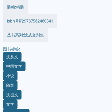
装帧:精装
isbn号码:9787562460541
丛书系列:沈从文别集
图书标签:
沈从文
中国文学
小说
随笔
沈從文
文学