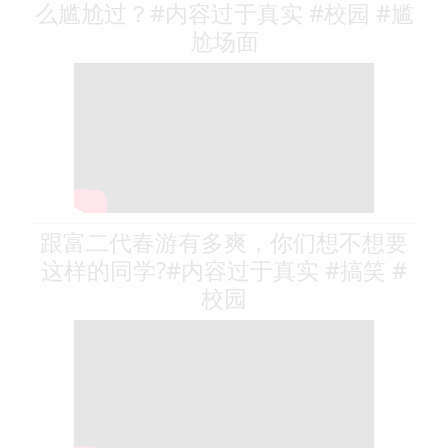
么尴尬过？#内容过于真实 #校园 #尴
尬场面
跟富二代春游有多爽，你们想不想要
这样的同学?#内容过于真实 #搞笑 #
校园