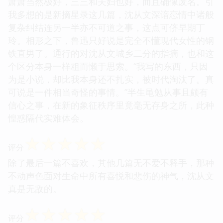
萧萧当然极好，三三和夫妇也好，而且确像废名。引
我多想的是新摘星录这几篇，沈从文深谙恋情中诸般
复杂纠结连另一半亦不可道之事，这点可侪早期丁
玲。相形之下，鲁迅只好说是完全不懂现代女性的钢
铁直男了。通行的对沈从文城乡二分的指摘，也和这
个区分本身一样粗而懒于思索。“我写的东西，只因
为是小说，却比我本身还不扎实，被时代淘汰了。真
可说是一件相当奇怪的事情。”半生黾勉从事且颇有
信心之事，在新的象征秩序里竟毫无存身之所，此种
惶惑隔代实难体会。
☆
☆
☆
☆
☆
评分
除了最后一篇不喜欢，其他几篇无不爱不释手，那种
不动声色面对生命中所有喜悦和悲伤的神气，沈从文
真是无敌的。
☆
☆
☆
☆
☆
评分