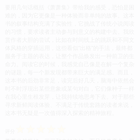
要用几句话概括《萧萧集》带给我的感受，恐怕是困
难的，因为它更像是一种体验而非单纯的故事。这本
书的叙事结构充满了实验性，它挑战了传统小说阅读
的习惯，要求读者主动参与到意义的构建中去。我欣
赏作者大胆的尝试，比如在时间线上的跳跃和不同文
体风格的穿插运用，这些看似“出格”的手法，最终都
服务于主题的表达，让整个作品焕发出一种前卫的生
命力。阅读它的时候，我感觉自己像是在解一个复杂
的谜题，每一个新发现都带来巨大的满足感。而且，
这本书的后劲非常足，读完后好几天，脑海中依然会
时不时浮现出某些意象或某句对白，它们像种子一样
在我心里生根发芽，让我持续地思考下去。对于那些
寻求新鲜阅读体验、不满足于传统套路的读者来说，
这本书无疑是一次值得深入探索的精神旅程。
☆
☆
☆
☆
☆
评分