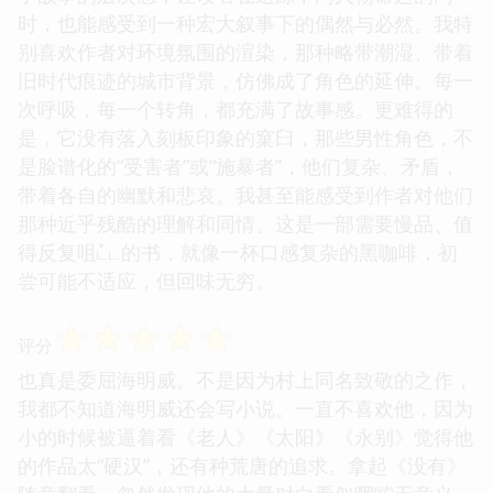
时，也能感受到一种宏大叙事下的偶然与必然。我特
别喜欢作者对环境氛围的渲染，那种略带潮湿、带着
旧时代痕迹的城市背景，仿佛成了角色的延伸。每一
次呼吸，每一个转角，都充满了故事感。更难得的
是，它没有落入刻板印象的窠臼，那些男性角色，不
是脸谱化的“受害者”或“施暴者”，他们复杂、矛盾，
带着各自的幽默和悲哀。我甚至能感受到作者对他们
那种近乎残酷的理解和同情。这是一部需要慢品、值
得反复咀ட்ட的书，就像一杯口感复杂的黑咖啡，初
尝可能不适应，但回味无穷。
☆
☆
☆
☆
☆
评分
也真是委屈海明威。不是因为村上同名致敬的之作，
我都不知道海明威还会写小说。一直不喜欢他，因为
小的时候被逼着看《老人》《太阳》《永别》觉得他
的作品太“硬汉”，还有种荒唐的追求。拿起《没有》