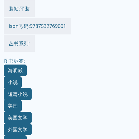
装帧:平装
isbn号码:9787532769001
丛书系列:
图书标签:
海明威
小说
短篇小说
美国
美国文学
外国文学