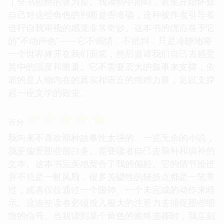
了全书独特的张力层。我读到中期时，甚至开始怀疑
自己对这些角色的判断是否准确，这种被作者引导着
进行自我审视的感觉非常奇妙。这本书的优点在于它
的“不动声色”——它不煽情，不批判，只是冷静地将
一个世界摊开在我们面前，然后邀请我们自己去感受
其中的温度和重量。它不需要宏大的叙事来支撑，依
靠的是人物内在的真实和语言的纯粹力量，足以支撑
起一座文学的殿堂。
☆
☆
☆
☆
☆
评分
我向来不喜欢那种故事性太强的、一览无余的小说，
我更偏爱那些留白多、需要读者自己去脑补和填补的
文本。这本书完美地契合了我的偏好。它的情节推进
并不总是一帆风顺，很多关键性的转折点都是一笔带
过，或者仅仅通过一个眼神、一个未完成的动作来暗
示。这迫使读者必须投入极大的注意力去捕捉那些细
微的信号。当我读到某个角色的最终选择时，我立刻