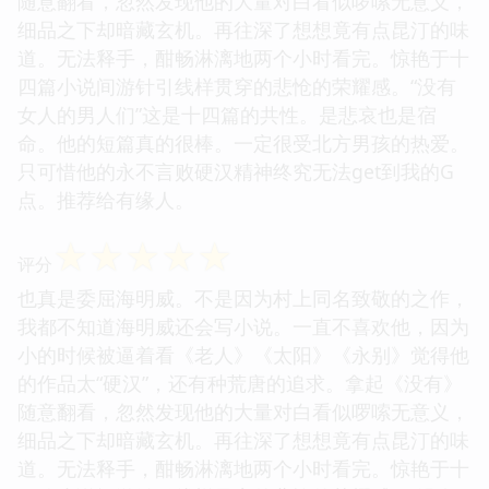
随意翻看，忽然发现他的大量对白看似啰嗦无意义，
细品之下却暗藏玄机。再往深了想想竟有点昆汀的味
道。无法释手，酣畅淋漓地两个小时看完。惊艳于十
四篇小说间游针引线样贯穿的悲怆的荣耀感。“没有
女人的男人们”这是十四篇的共性。是悲哀也是宿
命。他的短篇真的很棒。一定很受北方男孩的热爱。
只可惜他的永不言败硬汉精神终究无法get到我的G
点。推荐给有缘人。
☆
☆
☆
☆
☆
评分
也真是委屈海明威。不是因为村上同名致敬的之作，
我都不知道海明威还会写小说。一直不喜欢他，因为
小的时候被逼着看《老人》《太阳》《永别》觉得他
的作品太“硬汉”，还有种荒唐的追求。拿起《没有》
随意翻看，忽然发现他的大量对白看似啰嗦无意义，
细品之下却暗藏玄机。再往深了想想竟有点昆汀的味
道。无法释手，酣畅淋漓地两个小时看完。惊艳于十