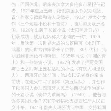
伤，回国休养。后来去加拿大多伦多市星报任记
者。1921年重返巴黎，结识美国女作家斯坦因、
青年作家安德森和诗人庞德等。1923年发表处女
作《三个短篇小说和十首诗》，随后游历欧洲各
国。1926年出版了长篇小说《太阳照常升起》，
初获成功，被斯坦因称为“迷惘的一代”。1929
年，反映第一次世界大战的长篇巨著《永别了，
武器》的问世给作家带来了声誉。 30年代初，海
明威到非洲旅行和狩猎。1935年写成《非洲的青
山》和一些短篇小说。 1937年发表了描写美国
与古巴之间海上走私活动的小说《有钱人和没钱
人》。西班牙内战期间，他3次以记者身份亲临
前线，在炮火中写了剧本《第五纵队》，并创作
了以美国人参加西班牙人民反法西斯战争为题材
的长篇小说《丧钟为谁而鸣》（1940）。他曾与
许多美国知名作家和学者捐款支援西班牙人民正
义斗争。1941年偕夫人玛莎访问中国，支持我国