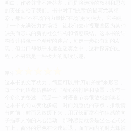
明白，作者并非不给答案，而是将选择的权利和思考
的责任交给了我们。书中对于“缺席”的描写尤其精
彩，那种“不在场”的力量比“在场”更为强大。它构建
了一个充满张力的场域，让我们去审视那些因为某种
缺失而形成的新的社会结构和情感联结。这本书的结
构设计得像一个精密的迷宫，每走一步都有新的发
现，但出口却似乎永远在迷雾之中，这种探索的过
程，本身就是一种极大的阅读乐趣。
☆
☆
☆
☆
☆
评分
这本书的文字功力，简直可以用“刀削斧凿”来形容，
每一个词语都仿佛经过了精心的打磨和放置，没有一
个多余的赘述。我是一个对语言节奏很敏感的读者，
这本书的句式变化多端，时而如急促的鼓点，推动情
节向前；时而又放缓下来，用冗长而富有韵律感的句
子描摹人物的内心活动，那种感觉就像是坐在老式火
车上，窗外的景色在快速后退，而车厢内的时光却被