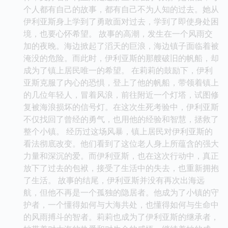
个人都有自己的故事，都有自己不为人知的过去。她从
伊利亚斯身上学到了勇敢面对过去，学到了即使身处困
境，也要心怀希望。 故事的高潮，发生在一个风雨交
加的夜晚。海边掀起了滔天的巨浪，海边镇子面临着被
淹没的危险。而此时，伊利亚斯的那艘破旧的帆船，却
成为了镇上居民唯一的希望。 在莉莉的鼓励下，伊利
亚斯克服了内心的恐惧，登上了他的帆船，带领着镇上
的几位年轻人，冒着风浪，前往附近一个灯塔，试图修
复被海浪损坏的信号灯。在这次生死考验中，伊利亚斯
不仅找回了曾经的勇气，也用他的经验和智慧，拯救了
整个小镇。 经历过这场风暴，镇上居民对伊利亚斯的
看法彻底改变。他们看到了这位老人身上所蕴含的强大
力量和深沉的爱。而伊利亚斯，也在这次行动中，真正
放下了过去的包袱，接受了生活中的失去，也重新拥抱
了生活。 故事的结尾，伊利亚斯并没有再次出海远
航，但他不再是一个孤独的隐居者。他成为了小镇的守
护者，一个懂得如何与大海共处，也懂得如何与生命中
的风雨搏斗的智者。莉莉也成为了伊利亚斯的继承者，