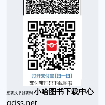
小哈图书下载中心
想要找书就要到
qciss.net