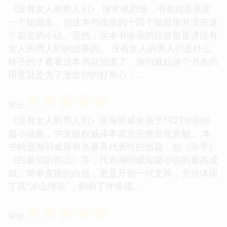
《没有女人的男人们》 按常规思维，书名就是里面
一个短篇名，但这本书收录的十四个短篇里并没有这
个篇名的小说。显然，这本书收录的短篇都是讲没有
女人的男人们的故事的。 没有女人的男人们是什么
样子的？看看这本书就知道了。海明威起这个书名的
用意就是为了激发你的好奇心，...
☆
☆
☆
☆
☆
评分
《没有女人的男人们》是海明威发表于1927年的短
篇小说集，中文版权威译本首次完整呈现原貌。 本
书精选海明威最有名最具代表性的短篇，如《杀手》
《白象似的群山》等，代表海明威短篇小说的最高成
就。简单直接的白描，更是开创一代文风，充分体现
了其“冰山理论”，影响了许多现...
☆
☆
☆
☆
☆
评分