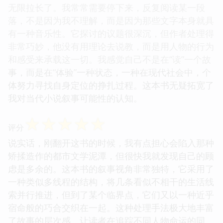
无限拉长了。我常常需要停下来，反复阅读某一段
落，不是因为我不理解，而是因为那些文字本身就具
有一种音乐性。它探讨的议题很深沉，但作者处理得
非常巧妙，他没有用理论去说教，而是用人物的行为
和感受来承载这一切。我感觉自己不是在“读”一个故
事，而是在“体验”一种状态，一种在现代社会中，个
体努力寻找自身定位的挣扎过程。这本书无疑拓宽了
我对当代小说叙事可能性的认知。
☆
☆
☆
☆
☆
评分
说实话，刚翻开这书的时候，我有点担心会陷入那种
矫揉造作的都市文学泥潭，但很快我就发现自己的顾
虑是多余的。这本书的叙事视角非常独特，它采用了
一种类似多线程的结构，将几条看似不相干的生活线
索并行推进，但到了某个临界点，它们又以一种近乎
宿命般的巧合交织在一起。这种处理手法极大地丰富
了故事的层次感，让读者在追踪不同人物命运的同