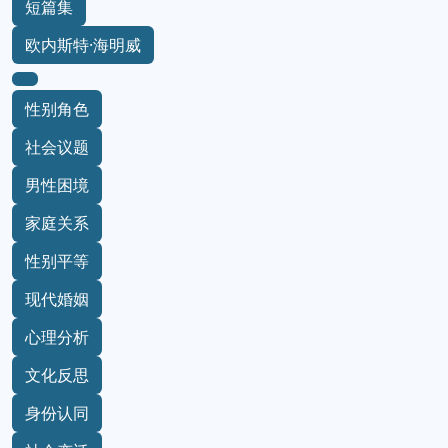
短篇集
欧内斯特·海明威
性别角色
社会议题
男性困境
家庭关系
性别平等
现代婚姻
心理分析
文化反思
身份认同