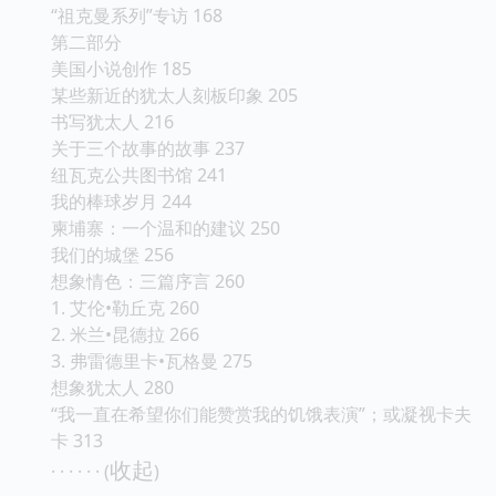
“祖克曼系列”专访 168
第二部分
美国小说创作 185
某些新近的犹太人刻板印象 205
书写犹太人 216
关于三个故事的故事 237
纽瓦克公共图书馆 241
我的棒球岁月 244
柬埔寨：一个温和的建议 250
我们的城堡 256
想象情色：三篇序言 260
1. 艾伦•勒丘克 260
2. 米兰•昆德拉 266
3. 弗雷德里卡•瓦格曼 275
想象犹太人 280
“我一直在希望你们能赞赏我的饥饿表演”；或凝视卡夫
卡 313
收起
· · · · · · (
)