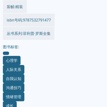
装帧:精装
isbn号码:9787532791477
丛书系列:菲利普·罗斯全集
图书标签:
心理学
人际关系
自我认知
沟通技巧
情绪管理
成长