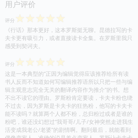
用户评价
☆
☆
☆
☆
☆
评分
《行话》那本更好，这本罗斯挺无聊。昆德拉写的卡
夫卡更有吸引力，或者直接读卡全集。在罗斯里我只
感受到契诃夫。
☆
☆
☆
☆
☆
评分
这是一本典型的“正因为编辑觉得应该推荐给所有读
书人反而不知道如何写编辑推荐语所以只把一些与编
辑主观意志完全无关的翻译内容作为推介”的书。想
不出不读它的理由。罗斯粉肯定要读，卡夫卡粉也绕
不过去，因为罗斯是卡夫卡的狂热粉，他写的卡夫卡
能不读吗？就算两个人都不粉，总归粉过或者是谁的
粉吧，谁还没幻想过“我哥哥/儿子/女神突然走进我生
活变成我老公/老婆”的剧情啊。翻到最后，就能看到
偶像变家人，准确的说是差点变家人。罗斯让卡夫卡