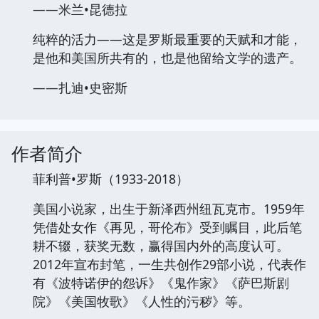
——米兰•昆德拉
纯粹的活力——这是罗斯最重要的天赋和才能，
是他和美国所共有的，也是他留给文学的遗产。
——扎迪•史密斯
作者简介
菲利普•罗斯（1933-2018）
美国小说家，出生于新泽西州纽瓦克市。1959年
凭借处女作《再见，哥伦布》受到瞩目，此后笔
耕不辍，获奖无数，赢得国内外的高度认可。
2012年宣布封笔，一生共创作29部小说，代表作
有《波特诺伊的怨诉》《鬼作家》《萨巴斯剧
院》《美国牧歌》《人性的污秽》等。