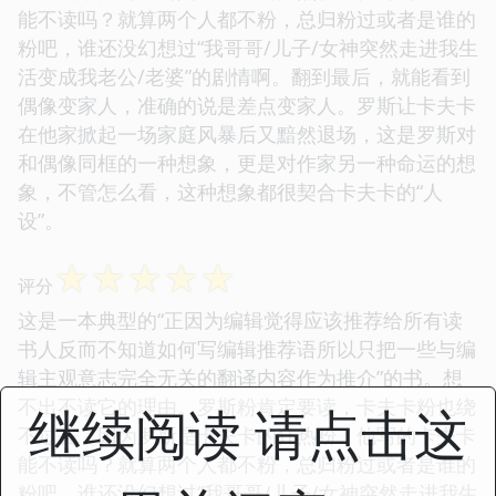
能不读吗？就算两个人都不粉，总归粉过或者是谁的
粉吧，谁还没幻想过“我哥哥/儿子/女神突然走进我生
活变成我老公/老婆”的剧情啊。翻到最后，就能看到
偶像变家人，准确的说是差点变家人。罗斯让卡夫卡
在他家掀起一场家庭风暴后又黯然退场，这是罗斯对
和偶像同框的一种想象，更是对作家另一种命运的想
象，不管怎么看，这种想象都很契合卡夫卡的“人
设”。
☆
☆
☆
☆
☆
评分
这是一本典型的“正因为编辑觉得应该推荐给所有读
书人反而不知道如何写编辑推荐语所以只把一些与编
辑主观意志完全无关的翻译内容作为推介”的书。想
不出不读它的理由。罗斯粉肯定要读，卡夫卡粉也绕
继续阅读 请点击这
不过去，因为罗斯是卡夫卡的狂热粉，他写的卡夫卡
能不读吗？就算两个人都不粉，总归粉过或者是谁的
粉吧，谁还没幻想过“我哥哥/儿子/女神突然走进我生