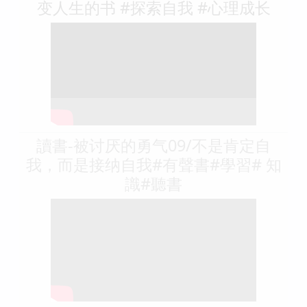
变人生的书 #探索自我 #心理成长
讀書-被讨厌的勇气09/不是肯定自
我，而是接纳自我#有聲書#學習# 知
識#聽書