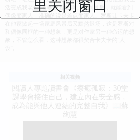
里关闭窗口
活变成我老公/老婆”的剧情啊。翻到最后，就能看到
偶像变家人，准确的说是差点变家人。罗斯让卡夫卡
在他家掀起一场家庭风暴后又黯然退场，这是罗斯对
和偶像同框的一种想象，更是对作家另一种命运的想
象，不管怎么看，这种想象都很契合卡夫卡的“人
设”。
相关视频
閱讀人專題讀書會《療癒孤寂：30堂
課學會接住自己，建立內在安全感，
成為能與他人連結的完整自我》📖蘇
絢慧