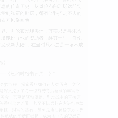
所思的传奇历史：从哥伦布的环球远航到
教堂到私密的卧房，都有香料挥之不去的
的西方风俗画卷。
世界。哥伦布发现美洲，其实只是寻求香
并没能说服他的资助者，终其一生，哥伦
“发现新大陆”，在当时只不过是一场不成
报》
—《纽约时报书评周刊》"
的奇妙旅程，探索香料如何在人类历史、文化、
是深入挖掘了每一缕芬芳背后蕴藏的丰富故
比黄金，甚至是驱动贸易、引发战争的直接原
等香料趋之若鹜，甚至不惜远赴东方进行危险
象征、财富的基石，甚至是通往神秘东方世界
香料航线的垄断而崛起，成为地中海的贸易霸