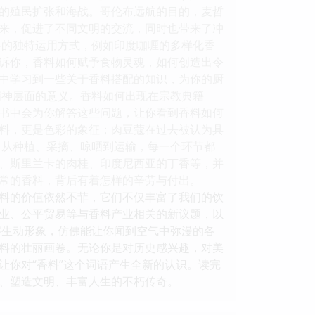
的殖民扩张和海战。哥伦布远航的目的，麦哲
来，促进了不同文明的交流，同时也带来了冲
料的独特运用方式，例如印度咖喱的多样化香
诉你，香料如何赋予食物灵魂，如何创造出令
中学习到一些关于香料搭配的知识，为你的厨
精神层面的意义。香料如何出现在宗教典籍
书中会为你解答这些问题，让你看到香料如何
料，更是色彩的象征；肉豆蔻在过去被认为具
。从种植、采摘、晾晒到运输，每一个环节都
、斯里兰卡的肉桂、印度尼西亚的丁香等，并
常的香料，背后有着怎样的辛劳与付出。
料的价值依然不菲，它们不仅丰富了我们的饮
业、公平贸易等与香料产业相关的新议题，以
字生动形象，仿佛能让你闻到空气中弥漫的各
料的壮丽画卷。无论你是对历史感兴趣，对美
让你对“香料”这个词语产生全新的认识。读完
、塑造文明、丰富人生的不朽传奇。