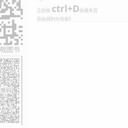
ctrl+D
立刻按
收藏本页
你会得到大惊喜!!