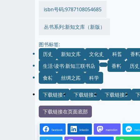
isbn号码:9787108054685
丛书系列:新知文库（新版）
图书标签:
历史
新知文库
文化史
科普
香
生活·读书·新知三联书店
香料
历史
食材
丝绸之路
科学
下载链接1
下载链接2
下载链接3
下载链接在页面底部
facebook
linkedin
mastodon
mes