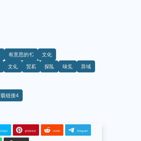
料
有意思的书
文化
文化
贸易
探险
味觉
异域
下载链接4
senger
pinterest
reddit
telegram