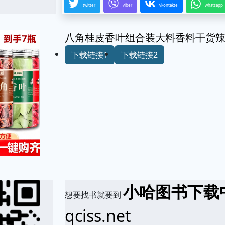
twitter
viber
vkontakte
whatsapp
八角桂皮香叶组合装大料香料干货
下载链接1
下载链接2
小哈图书下载
想要找书就要到
qciss.net