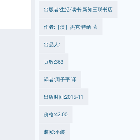
出版者:生活·读书·新知三联书店
作者:［澳］杰克·特纳 著
出品人:
页数:363
译者:周子平 译
出版时间:2015-11
价格:42.00
装帧:平装