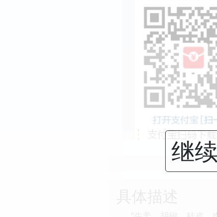
继续
具体描述
"生姜、胡椒、桂皮、