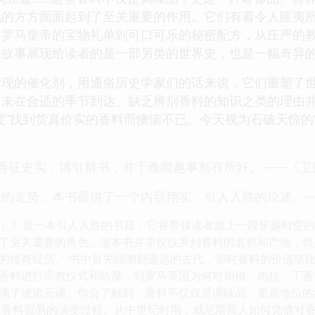
化的方方面面起到了至关重要的作用。它们有着令人匪夷
古罗马皇帝的宝物礼单到可口可乐的秘密配方，从庄严的
奇故事展现给读者的是一部另类的世界史，也是一幅奇异
发现的催化剂，用通俗历史学家们的话来说，它们重塑了
。未在合适的季节到达、缺乏辨别香料的知识之类的理由
度”找到货真价实的香料而懊恼不已。今天视为石破天惊的
。
善征史实，博引群书，并于逸闻趣事别有所好。——《卫
的走势，本书提供了一个内容翔实、引人入胜的论述。—
2）》是一本引人入胜的书籍，它将带领读者踏上一段穿越时空
了至关重要的角色。这本书并非仅仅罗列香料的名称和产地，而
的传奇经历。 书中首先回溯到遥远的古代，那时香料的价值堪
香料进行宗教仪式和防腐，到罗马帝国为何对胡椒、肉桂、丁香
满了波诡云谲。你会了解到，香料不仅仅是调味品，更是地位的
述香料贸易的演变过程。从中世纪时期，威尼斯商人如何凭借对