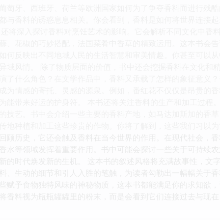
葡萄牙、西班牙、荷兰等欧洲国家如何为了争夺香料而进行残酷
都与香料的诱惑息息相关。你会看到，香料是如何将世界连接起
》还将深入探讨香料对烹饪艺术的影响。它会解析不同文化中香
蒜、花椒的巧妙搭配，法国菜肴中香草的精致运用。这本书会告
如何反映出不同地域人民的生活智慧和审美情趣。你甚至可以从
异域风情。 除了物质层面的价值，书中还会挖掘香料在文化和
演了什么角色？在文学作品中，香料又承载了怎样的象征意义？
成为情感的寄托、灵感的源泉。例如，番红花不仅仅是昂贵的香
为能带来好运的护身符。 本书还将关注香料的生产和加工过程
的技艺。书中会介绍一些主要的香料产地，如马达加斯加的香草
传地种植和加工这些珍贵的作物。你将了解到，这些我们习以为
回顾历史，它还会触及香料在当今世界的作用。在现代社会，香
香水等领域发挥着重要作用。书中可能会探讨一些关于可持续农
新的时代焕发新的生机。 这本书的叙述风格将充满故事性，文
料、生动的细节和引人入胜的笔触，为读者勾勒出一幅幅关于香
些赋予食物独特风味的神秘物质，这本书都能满足你的求知欲，
将香料视为瓶瓶罐罐里的粉末，而是会看到它们连接过去与现在