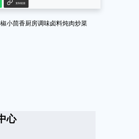
复制链接
辣椒小茴香厨房调味卤料炖肉炒菜
中心