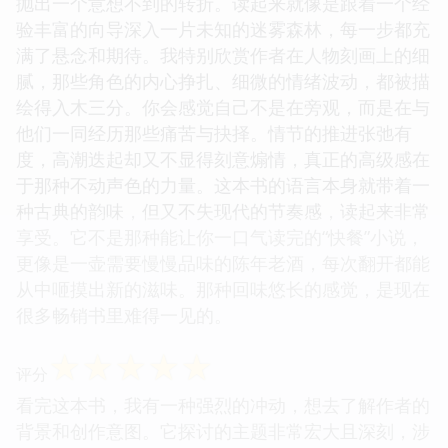
抛出一个意想不到的转折。读起来就像是跟着一个经
验丰富的向导深入一片未知的迷雾森林，每一步都充
满了悬念和期待。我特别欣赏作者在人物刻画上的细
腻，那些角色的内心挣扎、细微的情绪波动，都被描
绘得入木三分。你会感觉自己不是在旁观，而是在与
他们一同经历那些痛苦与抉择。情节的推进张弛有
度，高潮迭起却又不显得刻意煽情，真正的高级感在
于那种不动声色的力量。这本书的语言本身就带着一
种古典的韵味，但又不失现代的节奏感，读起来非常
享受。它不是那种能让你一口气读完的“快餐”小说，
更像是一壶需要慢慢品味的陈年老酒，每次翻开都能
从中咂摸出新的滋味。那种回味悠长的感觉，是现在
很多畅销书里难得一见的。
☆
☆
☆
☆
☆
评分
看完这本书，我有一种强烈的冲动，想去了解作者的
背景和创作意图。它探讨的主题非常宏大且深刻，涉