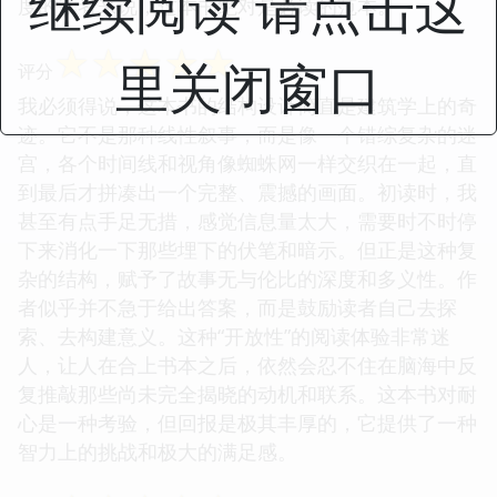
继续阅读 请点击这
度的读者来说，这本书绝对是必读的范本。
☆
☆
☆
☆
☆
里关闭窗口
评分
我必须得说，这本书的结构设计简直是建筑学上的奇
迹。它不是那种线性叙事，而是像一个错综复杂的迷
宫，各个时间线和视角像蜘蛛网一样交织在一起，直
到最后才拼凑出一个完整、震撼的画面。初读时，我
甚至有点手足无措，感觉信息量太大，需要时不时停
下来消化一下那些埋下的伏笔和暗示。但正是这种复
杂的结构，赋予了故事无与伦比的深度和多义性。作
者似乎并不急于给出答案，而是鼓励读者自己去探
索、去构建意义。这种“开放性”的阅读体验非常迷
人，让人在合上书本之后，依然会忍不住在脑海中反
复推敲那些尚未完全揭晓的动机和联系。这本书对耐
心是一种考验，但回报是极其丰厚的，它提供了一种
智力上的挑战和极大的满足感。