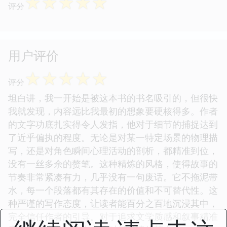
☆
☆
☆
☆
☆
评分
用户评价
☆
☆
☆
☆
☆
评分
坦白讲，我一开始是被这本书的书名吸引的，但很快
我就发现，内容远比我最初的想象要硬核得多。作者
的文字功底扎实得令人发指，他对于细节的捕捉达到
了近乎偏执的程度。无论是对某一特定场景的物理描
写，还是对角色瞬间心理活动的剖析，都精准到位，
没有一丝多余的赘笔。这种精炼的风格，使得故事的
节奏非常紧凑有力，几乎没有一句废话。它不拖泥带
水，每一个段落都有其存在的价值和不可替代性。这
种严谨的写作态度，让读者能百分之百地沉浸其中，
完全信任作者的引导。对于追求文学质感和叙事精准