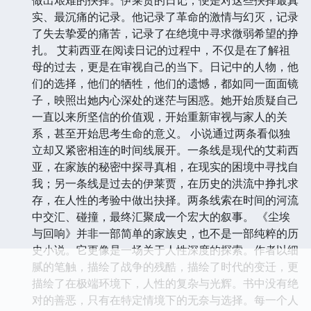
做出艰难的抉择。伊莱贾的日记，便是对这些抉择最真
实、最沉痛的记录。他记录了革命的激情与幻灭，记录
了失去挚爱的痛苦，记录了在绝境中寻求微弱希望的挣
扎。 艾莉西亚在阅读日记的过程中，不仅是在了解祖
母的过去，更是在审视自己的当下。日记中的人物，他
们的选择，他们的牺牲，他们的遗憾，都如同一面面镜
子，映照出她内心深处的迷茫与困惑。她开始质疑自己
一直以来所坚信的价值观，开始重新审视与家人的关
系，甚至开始思考生命的意义。 小说通过两条看似独
立却又紧密相连的时间线展开。一条线是现代的艾莉西
亚，在家族的秘密中探寻真相，在现实的困境中寻找自
我；另一条线是过去的伊莱贾，在历史的洪流中挣扎求
存，在人性的考验中做出抉择。两条线索在时间的河流
中交汇、碰撞，最终汇聚成一个宏大的叙事。 《尘埃
与回响》并非一部简单的家族史，也不是一部纯粹的历
史小说。它更像是一场关于人性深度的探索。作者以细
腻的笔触，描绘了战争的残酷，描绘了时代的变迁，更
描绘了在极端环境下，人性的复杂与光辉。书中没有绝
对的善恶，只有在特定情境下的无奈与选择。每一个人