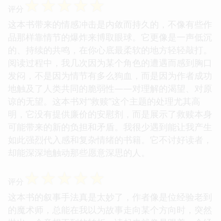
☆
☆
☆
☆
☆
评分
这本书带来的情感冲击是内敛而持久的，不像有些作
品那样靠情节的爆炸来博取眼球。它更像是一声低沉
的、持续的共鸣，在你心底最柔软的地方轻轻敲打。
阅读过程中，我几次因为某个角色的遭遇而感到胸口
发闷，不是因为情节有多么狗血，而是因为作者成功
地触及了人类共同的脆弱性——对理解的渴望、对原
谅的无望。这本书对“救赎”这个主题的处理尤其高
明，它没有提供廉价的安慰剂，而是展示了救赎本身
可能带来的新的负担和矛盾。我很少遇到能让我产生
如此强烈代入感和复杂情绪的书籍。它不讨好读者，
却能深深地触动那些愿意深思的人。
☆
☆
☆
☆
☆
评分
这本书的叙事手法真是太妙了，作者像是位经验老到
的魔术师，总能在我以为故事走向某个方向时，突然