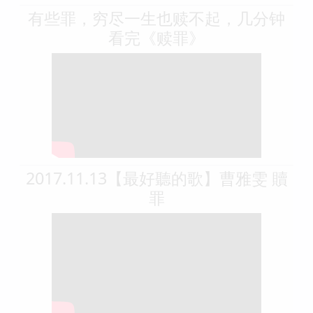
有些罪，穷尽一生也赎不起，几分钟
看完《赎罪》
2017.11.13【最好聽的歌】曹雅雯 贖
罪