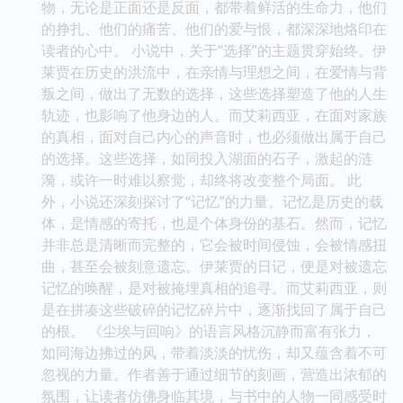
物，无论是正面还是反面，都带着鲜活的生命力，他们
的挣扎、他们的痛苦、他们的爱与恨，都深深地烙印在
读者的心中。 小说中，关于“选择”的主题贯穿始终。伊
莱贾在历史的洪流中，在亲情与理想之间，在爱情与背
叛之间，做出了无数的选择，这些选择塑造了他的人生
轨迹，也影响了他身边的人。而艾莉西亚，在面对家族
的真相，面对自己内心的声音时，也必须做出属于自己
的选择。这些选择，如同投入湖面的石子，激起的涟
漪，或许一时难以察觉，却终将改变整个局面。 此
外，小说还深刻探讨了“记忆”的力量。记忆是历史的载
体，是情感的寄托，也是个体身份的基石。然而，记忆
并非总是清晰而完整的，它会被时间侵蚀，会被情感扭
曲，甚至会被刻意遗忘。伊莱贾的日记，便是对被遗忘
记忆的唤醒，是对被掩埋真相的追寻。而艾莉西亚，则
是在拼凑这些破碎的记忆碎片中，逐渐找回了属于自己
的根。 《尘埃与回响》的语言风格沉静而富有张力，
如同海边拂过的风，带着淡淡的忧伤，却又蕴含着不可
忽视的力量。作者善于通过细节的刻画，营造出浓郁的
氛围，让读者仿佛身临其境，与书中的人物一同感受时