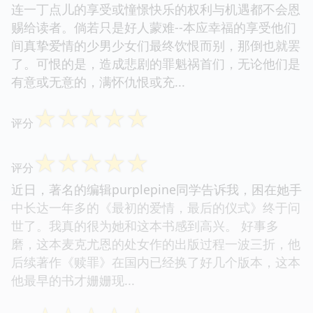
连一丁点儿的享受或憧憬快乐的权利与机遇都不会恩
赐给读者。倘若只是好人蒙难--本应幸福的享受他们
间真挚爱情的少男少女们最终饮恨而别，那倒也就罢
了。可恨的是，造成悲剧的罪魁祸首们，无论他们是
有意或无意的，满怀仇恨或充...
☆
☆
☆
☆
☆
评分
☆
☆
☆
☆
☆
评分
近日，著名的编辑purplepine同学告诉我，困在她手
中长达一年多的《最初的爱情，最后的仪式》终于问
世了。我真的很为她和这本书感到高兴。 好事多
磨，这本麦克尤恩的处女作的出版过程一波三折，他
后续著作《赎罪》在国内已经换了好几个版本，这本
他最早的书才姗姗现...