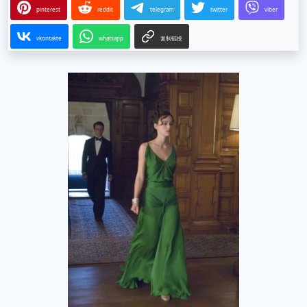
pinterest
reddit
telegram
twitter
viber
vkontakte
whatsapp
复制链接