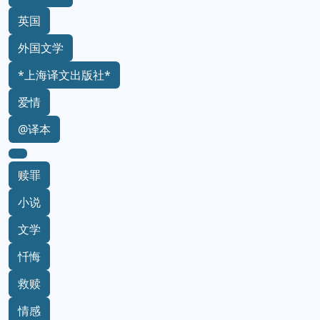
英国
外国文学
*上海译文出版社*
爱情
@译本
赎罪
小说
文学
忏悔
救赎
情感