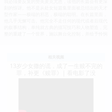
我必须要反复的赞美麦克尤恩，读他的长篇会有更深
刻的惊讶。他不是从处女短篇集里面被总结出的天才
型作家——极端的邪恶，极端的聪明。在长篇里面，
他几乎无懈可击。他完全不走任何的现代或者后现代
的叙事结构，单纯就古典的描写技巧和人物塑造，完
整的重建了一个世界，施以舞台化控制，并给予怜悯
相关视频
13岁少女撒的谎，成了一生赎不完的
罪，补更《赎罪》| 看电影了没