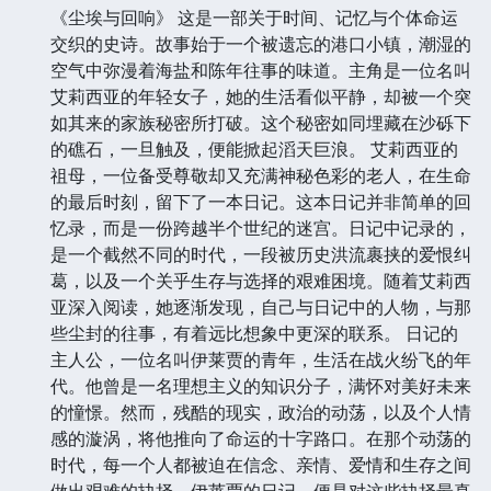
《尘埃与回响》 这是一部关于时间、记忆与个体命运
交织的史诗。故事始于一个被遗忘的港口小镇，潮湿的
空气中弥漫着海盐和陈年往事的味道。主角是一位名叫
艾莉西亚的年轻女子，她的生活看似平静，却被一个突
如其来的家族秘密所打破。这个秘密如同埋藏在沙砾下
的礁石，一旦触及，便能掀起滔天巨浪。 艾莉西亚的
祖母，一位备受尊敬却又充满神秘色彩的老人，在生命
的最后时刻，留下了一本日记。这本日记并非简单的回
忆录，而是一份跨越半个世纪的迷宫。日记中记录的，
是一个截然不同的时代，一段被历史洪流裹挟的爱恨纠
葛，以及一个关乎生存与选择的艰难困境。随着艾莉西
亚深入阅读，她逐渐发现，自己与日记中的人物，与那
些尘封的往事，有着远比想象中更深的联系。 日记的
主人公，一位名叫伊莱贾的青年，生活在战火纷飞的年
代。他曾是一名理想主义的知识分子，满怀对美好未来
的憧憬。然而，残酷的现实，政治的动荡，以及个人情
感的漩涡，将他推向了命运的十字路口。在那个动荡的
时代，每一个人都被迫在信念、亲情、爱情和生存之间