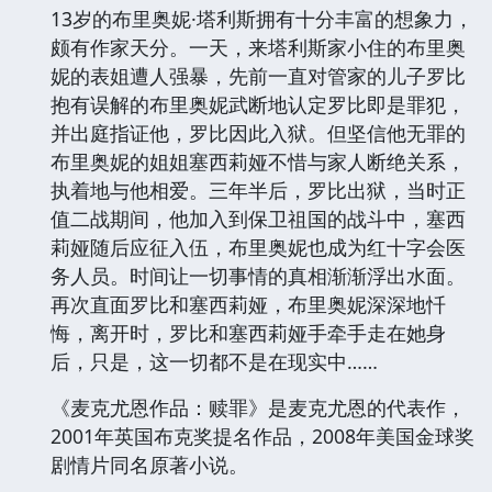
13岁的布里奥妮·塔利斯拥有十分丰富的想象力，
颇有作家天分。一天，来塔利斯家小住的布里奥
妮的表姐遭人强暴，先前一直对管家的儿子罗比
抱有误解的布里奥妮武断地认定罗比即是罪犯，
并出庭指证他，罗比因此入狱。但坚信他无罪的
布里奥妮的姐姐塞西莉娅不惜与家人断绝关系，
执着地与他相爱。三年半后，罗比出狱，当时正
值二战期间，他加入到保卫祖国的战斗中，塞西
莉娅随后应征入伍，布里奥妮也成为红十字会医
务人员。时间让一切事情的真相渐渐浮出水面。
再次直面罗比和塞西莉娅，布里奥妮深深地忏
悔，离开时，罗比和塞西莉娅手牵手走在她身
后，只是，这一切都不是在现实中……
《麦克尤恩作品：赎罪》是麦克尤恩的代表作，
2001年英国布克奖提名作品，2008年美国金球奖
剧情片同名原著小说。