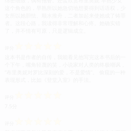
绵密细致，偶有拖沓。还蛮欣赏布里奥妮“早熟少女”
这个角色的，早熟所以她急切地想要得到话语权，少
女所以她胆怯、顺水推舟，二者加起来使她成了铸罪
者。这段心路，我读得非常理解和心疼。她确实错
了，并不情有可原，只是逻辑成立。
☆
☆
☆
☆
☆
评分
这本书是作者的自传，我能看见他写完这本书后的一
个下午，嘴角轻蔑的笑，小说家对人类的终极嘲讽，
“布里奥妮对罗比深刻的爱，不是爱情”。 偷窥的一种
表现形式，比如《登堂入室》的手法。
☆
☆
☆
☆
☆
评分
7.5分
☆
☆
☆
☆
☆
评分