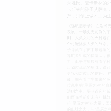
为姓氏。麦卡斯林的
卡斯林的孙子艾萨克
产，到镇上做木工为
《远航启示录》 在浩瀚
发展，一场史无前例的宇
刻，人类文明的火种危在
个可能拯救人类的线索。
子隐藏在宇宙中最危险的
导航者组成的探险队，被
力，似乎与星辰有着某种
暗物质乱流的星域，遭遇
勇气和对彼此的信任。 
裔，拥有着与生俱来的感
传说中的“星辰之种”的
法则之中。要获得它的帮
们面临着前所未有的挑战
得“星辰之种”的力量，
的血脉之力，与“星辰之