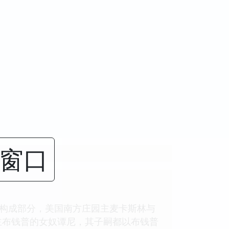
闭窗口
要构成部分，美国南方庄园主麦卡斯林与
主布钱普的女奴谭尼，其子嗣都以布钱普