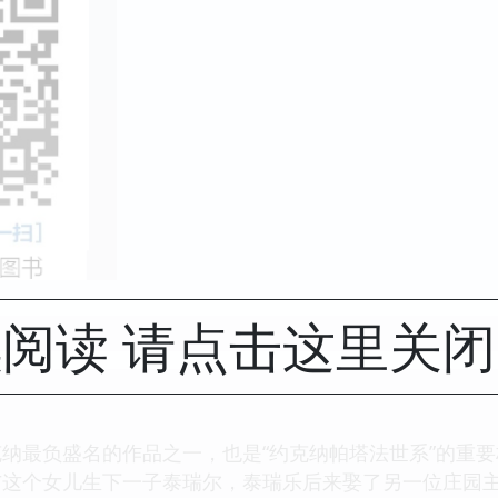
阅读 请点击这里关
纳最负盛名的作品之一，也是“约克纳帕塔法世系”的重
与这个女儿生下一子泰瑞尔，泰瑞乐后来娶了另一位庄园