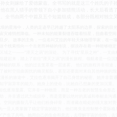
外孙女则嫁给了爱德蒙兹。全书写的就是这三个姓氏的子
，他在黑人猎手的带领下自小参加猎熊活动，长大后看透
生。全书由两个中篇及五个短篇组成，各部分既相对独立
无垠的星海中，人类的足迹早已跨越了太阳系的边界，探索的目
宙灾难悄然降临。一种未知的能量裂缝吞噬着恒星，扭曲着空间
旦夕。 故事的主角，一位名叫艾拉的年轻天体物理学家，在一
这个线索指向一个古老而神秘的传说，据说存在着一种能够稳定
区域之一——“湮灭之涡”的深处。 为了寻找“星辰之种”，一支
组建起来，踏上了前往“湮灭之涡”的漫长旅程。领航者是一位
神秘的联系，他的过去笼罩着一层迷雾。 他们的旅程并非坦途
了被时空扭曲困扰的幽灵船队，甚至还要面对来自其他种族的觊
在漫长的旅途中，艾拉也逐渐揭开了自己身世的秘密。她并非普
知宇宙异常的能力。她身上的使命，比她自己想象的更加沉重。 
真相也逐渐显露。它并非一种物质，而是一种古老的智慧生命形
助，并非通过武力或掠夺，而是需要以绝对的真诚和奉献去沟通和
。空间的撕裂几乎让他们粉身碎骨，而潜藏在暗处的强大敌对势
因为一旦人类掌握了稳定宇宙的能力，他们将失去控制整个星际格
种”产生了共鸣。她用自己的生命和意志，去理解宇宙的创伤，