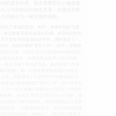
孙间的复杂关系，最浓墨重彩的人物是麦
了白人与黑奴间的畸形关系，自愿放弃家
又共同融合为一幅完整的画面。
光投向了未知的深空。然而，随着科技的飞速
，将无数星系推向崩溃的边缘。在这绝望的时
项关于异常空间波动的研究中，偶然发现了一
空间、抵御灾难的“星辰之种”。然而，这颗种
由精英科学家、经验丰富的宇航员和神秘的星际
沉默寡言的老者，他拥有着远超常人的导航能
，一路上充满了未知的危险。他们穿越了布满
觎和阻挠。每一次危机都考验着团队的智慧、
通人类，而是继承了古老宇宙守护者血脉的后
随着他们越来越接近“湮灭之涡”，那个笼罩在
态，它以一种人类难以理解的方式存在于宇宙的
唤醒。 在抵达“湮灭之涡”的核心区域时，他
力也露出了狰狞的面目。他们试图阻止人类获
局的优势。 在最危急的关头，艾拉凭借着觉醒
去治愈空间的裂痕。她明白了，真正的力量并非