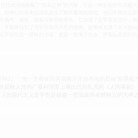
，艾拉成功地唤醒了“星辰之种”的力量，它以一种全新的方式融
，但他们的未来也因此发生了翻天覆地的变化。他们不再仅仅是
于勇气、牺牲、探索与希望的史诗。它讲述了在宇宙洪流中，渺
，并最终找到了与宇宙和谐共存的道路。故事中充满了令人惊叹
它不仅仅是一部科幻小说，更是一部关于生命、宇宙以及我们自
7—1962）：他一生都在写美国南方生他养他的那块“邮票
，在反映人性的广度和深度上堪比巴尔扎克的《人间喜剧
广义的现代主义文学也是超越一切流派而卓然独立的大师