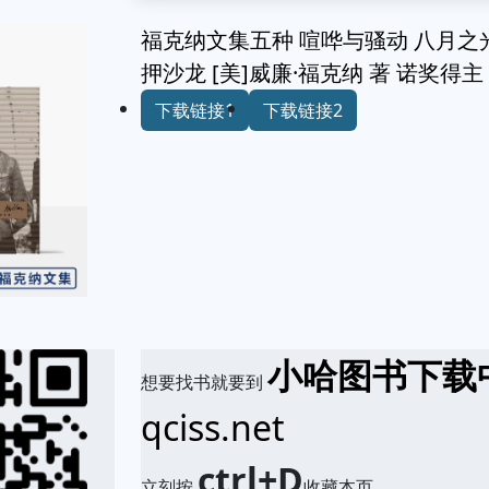
福克纳文集五种 喧哗与骚动 八月之
押沙龙 [美]威廉·福克纳 著 诺奖得
下载链接1
下载链接2
小哈图书下载
想要找书就要到
qciss.net
ctrl+D
立刻按
收藏本页