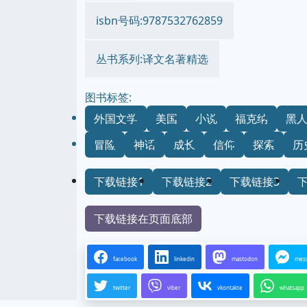
isbn号码:9787532762859
丛书系列:译文名著精选
图书标签:
外国文学
美国
小说
福克纳
黑
冒险
神话
成长
信仰
探索
历
下载链接1
下载链接2
下载链接3
下载链接在页面底部
facebook
linkedin
mastodon
mes
twitter
viber
vkontakte
whatsapp