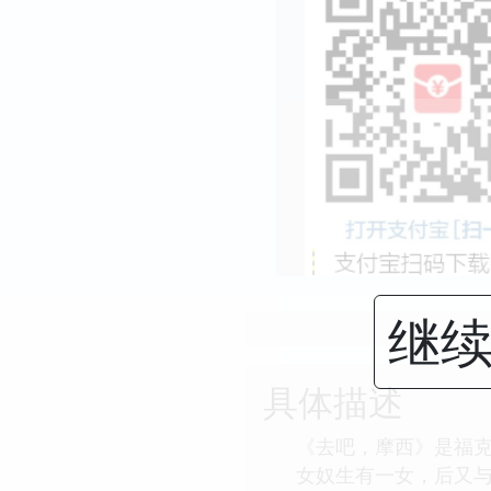
继续
具体描述
《去吧，摩西》是福克
女奴生有一女，后又