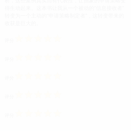
析，这些案例真实而有代表性，让抽象的申请策略变
得生动起来。这本书让我从一个被动的“信息接收者”
转变为一个主动的“申请策略制定者”，这转变带来的
收获是巨大的。
☆
☆
☆
☆
☆
评分
☆
☆
☆
☆
☆
评分
☆
☆
☆
☆
☆
评分
☆
☆
☆
☆
☆
评分
☆
☆
☆
☆
☆
评分