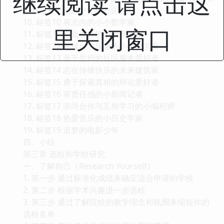
继续阅读 请点击这
9. 标签9 坚定的小女权主义者
10. 标签10 有志向的小小数学家
里关闭窗口
11. 标签11 全面发展的小物理学家
12. 标签12 发现自学乐趣的小生物学家
13. 标签13 善于思辩的社区服务爱好者
14. 标签14 志在传播快乐的未来建筑家
15. 标签15 勇于探索真相的辩论爱好者
16. 标签16 有责任感的小新闻记者
17. 标签17 崇尚合作与互相学习的小编程师
18. 标签18 热爱音乐的小历史学家
19. 标签19 追梦的电影少年
四、小结
第三章 选校和学校研究
一、了解自己（Research Yourself）
1. 第一步 通过标准化成绩来确定适合申请的学校
2. 第二步 根据学术兴趣进一步选校
3. 第三步 通过了解院校的教学理念和氛围来缩短你的
选校名单