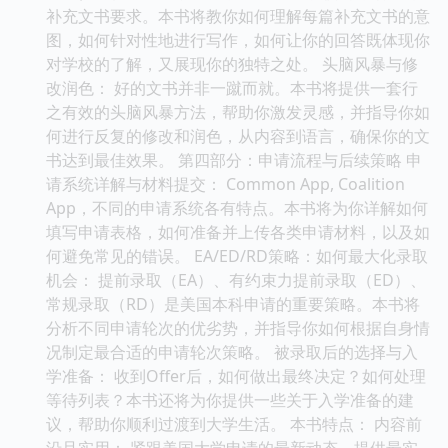
补充文书要求。本书将教你如何理解每篇补充文书的意
图，如何针对性地进行写作，如何让你的回答既体现你
对学校的了解，又展现你的独特之处。 头脑风暴与修
改润色： 好的文书并非一蹴而就。本书将提供一套行
之有效的头脑风暴方法，帮助你激发灵感，并指导你如
何进行反复的修改和润色，从内容到语言，确保你的文
书达到最佳效果。 第四部分：申请流程与后续策略 申
请系统详解与材料提交： Common App, Coalition
App，不同的申请系统各有特点。本书将为你详解如何
填写申请表格，如何准备并上传各类申请材料，以及如
何避免常见的错误。 EA/ED/RD策略：如何最大化录取
机会： 提前录取（EA）、有约束力提前录取（ED）、
常规录取（RD）是美国本科申请的重要策略。本书将
分析不同申请轮次的优劣势，并指导你如何根据自身情
况制定最合适的申请轮次策略。 被录取后的选择与入
学准备： 收到Offer后，如何做出最终决定？如何处理
等待列表？本书还将为你提供一些关于入学准备的建
议，帮助你顺利过渡到大学生活。 本书特点： 内容前
沿且实用： 紧跟美国大学申请的最新动态，提供最实