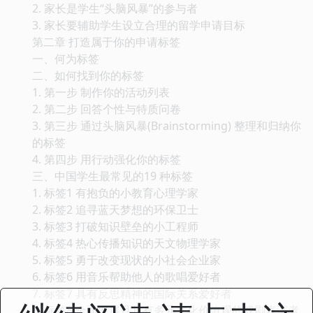
2. 家长是学生“头脑风暴”的参与者
3. 家长要辅助学生设立合理的留学申请目标
第二章 打造属于你的申请标签
一、何为标签
二、如何找到你的标签
1. 第一步 制作你的活动列表
2. 第二步 回答个性与特质问卷
3. 第三步 通过头脑风暴(Brainstorming) 整理和归纳你
的标签
4. 第四步 用行动强化你的标签
三、中国学生最常见的19 种标签
1. 标签1 有抱负的小教育心理学家
2. 标签2 追寻蓝天梦想的环保卫士
3. 标签3 打破知识壁垒的小工程师
4. 标签4 热心传播知识的天文物理学家
5. 标签5 勇于改变现状的小社会企业家
6. 标签6 用音乐帮助他人的歌唱爱好者
7. 标签7 具有反思精神的国际关系爱好者
8. 标签8 全面发展且具有多元文化价值观的戏剧表演者