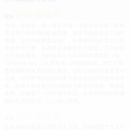
☆
☆
☆
☆
☆
评分
作为一名家长，我一直在寻找一本能让我全面了解美
国本科申请体系的权威指南，这本书确实超出了我的
预期。它的内容覆盖面极广，从早期的选校定位到最
终的文书打磨，再到签证准备的方方面面，几乎做到
了无死角覆盖。我特别喜欢它对不同申请系统（如
Common App、UC系统等）的细致解读，对于不熟
悉美国教育体系的我们来说，这部分内容简直是雪中
送炭。书中对预算规划和奖学金申请的介绍也十分务
实，提供了很多实用的省钱技巧和资源链接。阅读这
本书，就像有了一位经验丰富的、全天候待命的申请
顾问在身边指导，让人信心倍增。
☆
☆
☆
☆
☆
评分
这本书的封面设计非常引人注目，色彩搭配大气又不