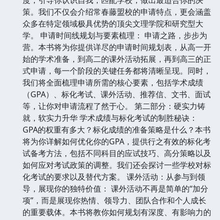
策。我们不仅会介绍常春藤盟校的申请特点，更会涵盖
众多在特定领域极具优势的顶尖文理学院和研究型大
学。 申请时间线规划与要素梳理： 申请之路，步步为
营。本书将为你提供详尽的申请时间规划表，从高一开
始的学术准备，到高二的课外活动拓展，再到高三的正
式申请，每一个阶段的关键任务都将清晰呈现。同时，
我们将全面梳理申请所需的核心要素，包括学术成绩
（GPA）、标化考试、课外活动、推荐信、文书、面试
等，让你对申请流程了然于心。 第二部分：硬实力铸
就，软实力升华 学术成绩与标化考试的制胜秘诀：
GPA的权重有多大？标化成绩的准备策略是什么？本书
将为你详解如何优化你的GPA，提供行之有效的标化考
试备考方法，包括不同科目的应试技巧、高分策略以及
如何应对考试政策的调整。我们还会探讨一些学校对标
化考试的要求以及替代方案。 课外活动：从参与到领
导，展现你的独特价值： 课外活动不再是简单的“加分
项”，而是展现你热情、领导力、团队合作和个人成长
的重要载体。本书将教你如何规划有深度、有影响力的