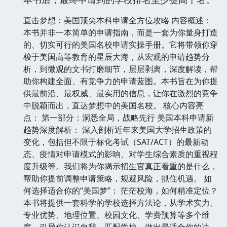
直击梦想：美国顶尖本科申请全方位攻略 内容概述：
本书并非一本简单的申请指南，而是一套为你量身打造
的、切实可行的美国名校申请实操手册。它将带领你穿
梭于美国高等教育的星辰大海，从宏观的申请趋势分
析，到微观的文书打磨细节，层层剥离，深度解读，帮
助你构建全面、有竞争力的申请蓝图。本书旨在为你提
供最前沿、最权威、最实用的信息，让你在激烈的竞争
中脱颖而出，直达梦想中的美国名校。 核心内容亮
点： 第一部分：洞悉全局，战略先行 美国本科申请新
趋势深度解析： 深入剖析近年来美国大学招生政策的
变化，包括但不限于标化考试（SAT/ACT）的最新动
态、疫情对申请模式的影响、对学生综合素质的重视程
度升级等。我们将为你揭示招生官真正看重的是什么，
帮助你提前调整申请策略，规避风险，抓住机遇。 如
何选择适合你的“美国梦”： 茫茫校海，如何精准定位？
本书将提供一套科学的学校选择方法论，从学术实力、
专业优势、地理位置、校园文化、学费预算等多个维
度，引导你认识自我，匹配学校，做出最适合你的决