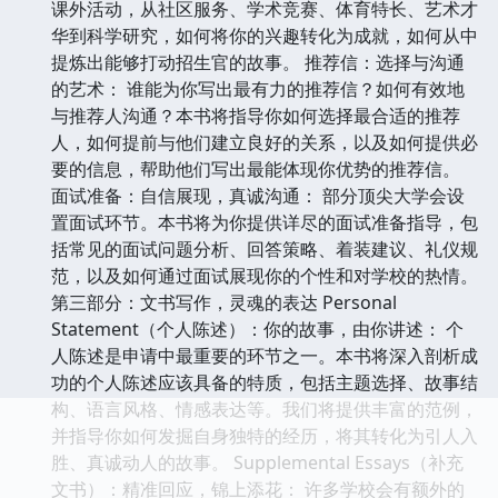
课外活动，从社区服务、学术竞赛、体育特长、艺术才
华到科学研究，如何将你的兴趣转化为成就，如何从中
提炼出能够打动招生官的故事。 推荐信：选择与沟通
的艺术： 谁能为你写出最有力的推荐信？如何有效地
与推荐人沟通？本书将指导你如何选择最合适的推荐
人，如何提前与他们建立良好的关系，以及如何提供必
要的信息，帮助他们写出最能体现你优势的推荐信。
面试准备：自信展现，真诚沟通： 部分顶尖大学会设
置面试环节。本书将为你提供详尽的面试准备指导，包
括常见的面试问题分析、回答策略、着装建议、礼仪规
范，以及如何通过面试展现你的个性和对学校的热情。
第三部分：文书写作，灵魂的表达 Personal
Statement（个人陈述）：你的故事，由你讲述： 个
人陈述是申请中最重要的环节之一。本书将深入剖析成
功的个人陈述应该具备的特质，包括主题选择、故事结
构、语言风格、情感表达等。我们将提供丰富的范例，
并指导你如何发掘自身独特的经历，将其转化为引人入
胜、真诚动人的故事。 Supplemental Essays（补充
文书）：精准回应，锦上添花： 许多学校会有额外的