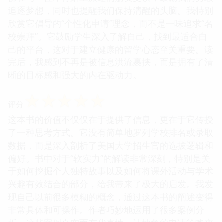
追逐梦想，同时也提醒我们保持清醒的头脑。我特别
欣赏它倡导的“个性化申请”理念，而不是一味追求“名
校崇拜”。它鼓励学生深入了解自己，找到最适合自
己的平台，这对于建立健康的留学心态至关重要。读
完后，我感到不再是被信息洪流裹挟，而是拥有了清
晰的目标感和强大的内在驱动力。
☆
☆
☆
☆
☆
评分
这本书的价值不仅仅在于提供了信息，更在于它传授
了一种思考方式。它没有简单地罗列学校排名或录取
数据，而是深入剖析了美国大学招生官的选拔逻辑和
偏好。书中对于“软实力”的解读非常深刻，特别是关
于如何挖掘个人独特故事以及如何将课外活动与学术
兴趣有效结合的部分，给我带来了极大的启发。我发
现自己以前很多模糊的概念，通过这本书的阐述变得
非常具体和可操作。作者巧妙地运用了很多案例分