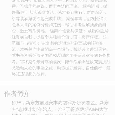
用、可操作的建议，而非空泛的理论。 结构清晰，循
序渐进： 从宏观到微观，从准备到执行，层层深入，
引导读者系统性地完成申请。 案例丰富，启发性强：
包含大量的案例分析和范例，帮助读者理解抽象的概
念，激发写作灵感。 强调个性化与深度： 鼓励学生展
现真实自我，挖掘个人独特价值，而非套用模板。 注
重细节与技巧： 从文书的遣词造句到面试的眼神交
流，本书关注申请的每一个细节，帮助读者做到最好。
本书是所有怀揣美国名校梦想的学子及其家长的必备参
考。它将是你最可靠的战友，陪伴你踏上这段充满挑战
又激动人心的申请之旅，助你拨开迷雾，自信前行，最
终抵达理想的彼岸。
作者简介
师严，新东方前途美本高端业务研发总监。新东
方“志领计划”创始人。毕业于得克萨斯A&M大学