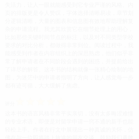
失活力，让人一眼就能感受到它专业严谨的风格。内
页的排版更是令人赞叹，字体选择清晰易读，章节划
分逻辑清晰，大量的图表和信息图有效地帮助理解复
杂的申请流程。我尤其欣赏它在细节处理上的用心，
比如那些关键时间节点的标注，以及对不同类型学校
要求的对比分析，都做得非常到位。阅读过程中，我
能感受到作者在内容组织上的深思熟虑，他们似乎非
常了解申请者在不同阶段会遇到的困惑，并提前给出
了详尽的解答。这本书的结构就像一张精心绘制的地
图，为迷茫中的申请者指明了方向，让人感觉每一步
都有迹可循，大大缓解了焦虑。
☆
☆
☆
☆
☆
评分
这本书的语言风格非常平实亲切，没有太多晦涩难懂
的专业术语，即便是对留学申请一窍不通的新手也能
轻松上手。作者在行文中展现出一种真诚的关怀，仿
佛在与一位即将踏上旅途的朋友交谈，鼓励我们勇敢