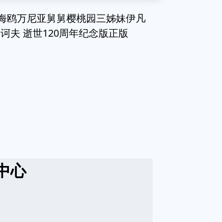
 海鸥万尼亚舅舅樱桃园三姊妹伊凡
夫 逝世120周年纪念版正版
中心