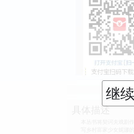
继续
具体描述
本丛书将契诃夫戏剧
写乡村富家少女妮娜的