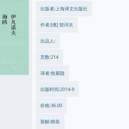
出版者:上海译文出版社
作者:[俄] 契诃夫
出品人:
页数:214
译者:焦菊隐
出版时间:2014-9
价格:36.00
装帧:精装