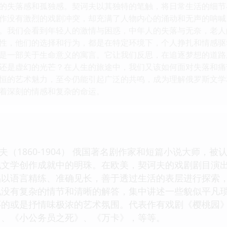
的失落感和孤独感。契诃夫以其独特的笔触，将日常生活的细节
作没有激烈的戏剧冲突，却充满了人物内心的涌动和无声的呐喊
。我们会看到年轻人的激情与困惑，中年人的失落与无奈，老人
性，他们的选择和行为，都是在特定环境下，个人挣扎和情感驱
是一部关于生命意义的寓言。它让我们反思，在追逐梦想的道路
还是虚幻的光芒？在人生的旅途中，我们又该如何面对失落和痛
恒的艺术魅力，至今仍能引起广泛的共鸣，成为理解俄罗斯文学
着深刻的情感和复杂的命运。
夫（1860-1904） 俄国著名剧作家和短篇小说大师
他文学创作成就中的明珠。在欧美，契诃夫的戏剧剧目演
品以语言精练、准确见长，善于透过生活的表层进行探索
说没有复杂的情节和清晰的解答，集中讲述一些貌似平凡
怀的或是抒情味极浓的艺术氛围。代表作有戏剧《樱桃园
》、《小公务员之死》、《万卡》，等等。