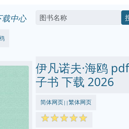
下载中心
鸥
伊凡诺夫·海鸥 pdf e
子书 下载 2026
简体网页
繁体网页
||
☆
☆
☆
☆
☆