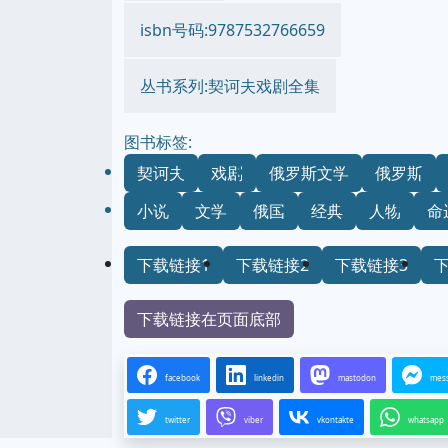
isbn号码:9787532766659
丛书系列:契诃夫戏剧全集
图书标签:
契诃夫
戏剧
俄罗斯文学
俄罗斯
小说
文学
俄国
经典
人物
命
下载链接1
下载链接2
下载链接3
下载链接在页面底部
facebook
linkedin
mastodon
mes
twitter
viber
vkontakte
whatsapp