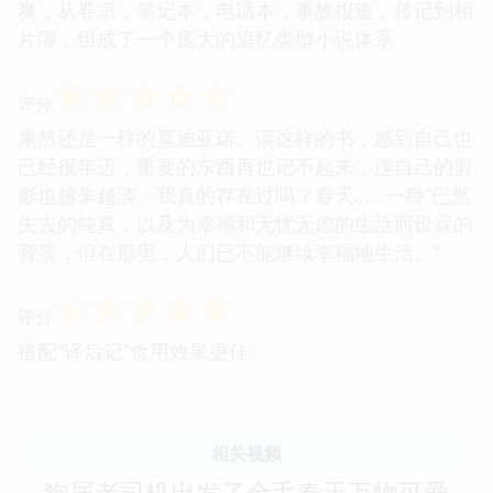
爽，从卷宗，笔记本，电话本，事故报道，传记到相
片簿，组成了一个庞大的追忆类型小说体系
☆
☆
☆
☆
☆
评分
果然还是一样的莫迪亚诺。读这样的书，感到自己也
已经很年迈，重要的东西再也记不起来，连自己的剪
影也越来越淡。我真的存在过吗？春天……一种“已然
失去的纯真，以及为幸福和无忧无虑的生活而设置的
背景，但在那里，人们已不能继续幸福地生活。”
☆
☆
☆
☆
☆
评分
搭配“译后记”食用效果更佳
相关视频
狗届老司机出发了金毛春天万物可爱