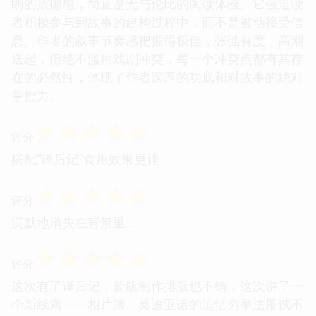
朗的震撼感，简直是无与伦比的阅读体验。它强迫读
者积极参与到故事的建构过程中，而不是被动接受信
息。作者的叙事节奏感把握得极佳，张弛有度，高潮
迭起，但绝不滥用戏剧冲突，每一个冲突点都有其存
在的必然性，体现了作者深厚的功底和对故事的绝对
掌控力。
☆
☆
☆
☆
☆
评分
搭配“译后记”食用效果更佳
☆
☆
☆
☆
☆
评分
沉默地消失在背景里…
☆
☆
☆
☆
☆
评分
这次有了译后记，新版制作排版也不错，这次讲了一
个新线索——相片簿。莫迪亚诺的追忆穷举法屡试不