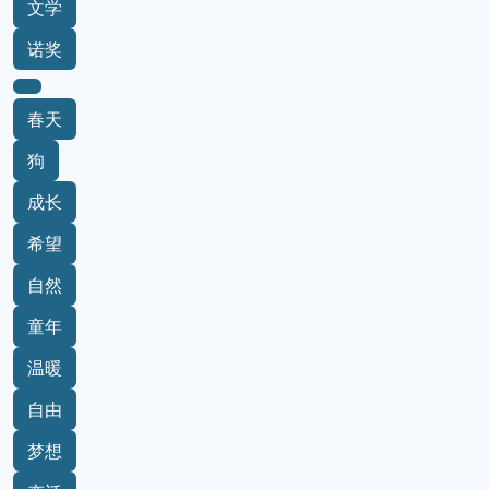
文学
诺奖
春天
狗
成长
希望
自然
童年
温暖
自由
梦想