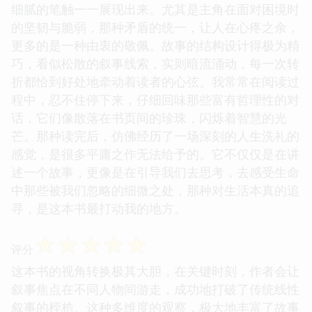
细腻的笔触一一展现出来。尤其是主角在面对困境时
的坚韧与脆弱，那种矛盾的统一，让人在心疼之余，
更多的是一种由衷的敬佩。故事的结构设计得极为精
巧，看似松散的叙事线索，实则暗流涌动，每一次转
折都恰到好处地牵动着读者的心弦。我常常在阅读过
程中，忍不住停下来，仔细回味那些富有哲理性的对
话，它们像散落在书页间的珍珠，闪烁着智慧的光
芒。那种读完后，仿佛经历了一场深刻的人生洗礼的
感觉，是很多平庸之作无法给予的。它不仅仅是在讲
述一个故事，更像是在引导我们去思考，去感受生命
中那些被我们忽略的细微之处，那种对生活本真的追
寻，是这本书最打动我的地方。
☆
☆
☆
☆
☆
评分
这本书的视角转换极其大胆，在关键时刻，作者会让
叙事焦点在不同人物间游走，成功地打破了传统线性
叙事的桎梏。这种多维度的观察，极大地丰富了故事