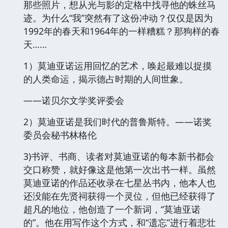
那些照片，想从光与影的定格中找寻他的蛛丝马
迹。为什么“我”突然有了这份冲动？仅仅是因为
1992年的春天和1964年的一样糟糕？那狗样的春
天……
1）莫迪亚诺运用回忆的艺术，唤起最难以捉摸
的人类命运，揭示德占时期的人间世象。
——诺贝尔文学奖评委会
2）莫迪亚诺是我们时代的普鲁斯特。——诺奖
委员会秘书林格伦
3)书评、书商、读者对莫迪亚诺的每本新书都会
交口称赞，就好像这是他第一次出书一样。虽然
莫迪亚诺的作品还收录在七星丛书内，他本人也
还没能在先贤祠获得一个灵位，但他已经获得了
超凡的地位，他创造了一个新词，“莫迪亚诺
的”。他在用写作这个方式，和“遗忘”进行着悲壮