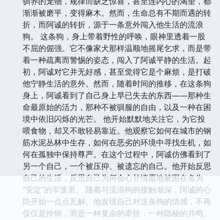
驯养的宠物，规律而缺乏惊喜，甚至连内心的渴望，都
渐渐被磨平，变得麻木。然而，生命总有不期而遇的转
折，而阿诚的转折，源于一条意外闯入他生活的流浪
狗。 这条狗，身上带着野性的呼唤，眼神里透着一股
不屈的倔强。它不像家犬那样温顺地摇尾乞求，而是带
着一种疏离而警惕的姿态，闯入了阿诚平静的生活。起
初，阿诚对它并无好感，甚至觉得它是个麻烦，是打破
他宁静生活的意外。然而，随着时间的推移，在这条狗
身上，阿诚看到了自己身上早已失去的东西——那种生
命最原始的活力，那种不被驯服的自由，以及一种在困
境中依旧闪烁的光芒。 他开始默默地关注它，为它投
喂食物，却又不敢轻易靠近。他观察它如何在城市的钢
筋水泥丛林中生存，如何在恶劣的环境中寻找生机，如
何在孤独中保持尊严。在这个过程中，阿诚仿佛看到了
另一个自己，一个被压抑、被遗忘的自己。他开始反思
自己的生活，反思自己为何会心甘情愿地被困在名为
“安定”的牢笼里。 随着与流浪狗的接触渐深，阿诚的心
防开始一点点瓦解。他发现自己对这条狗的情感，不再
仅仅是怜悯，而是一种复杂的牵挂，一种隐秘的共鸣。