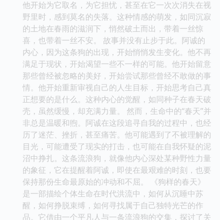
他开始为它取名，为它担忧，甚至在它一次次消失在视
野里时，感到莫名的失落。这种情感的萌发，如同沉寂
的土地在春雨的滋润下，悄然破土而出，带着一丝惊
喜，也带着一丝不安。 故事并没有止步于此。阿诚的
内心，因为这条狗的出现，开始悄悄发生变化。他不再
满足于现状，开始渴望一些不一样的可能。他开始留意
那些曾经被忽略的美好，开始尝试那些曾经不敢做的事
情。他开始重新审视自己的人生目标，开始思考自己真
正想要的是什么。这种内心的觉醒，如同种子在春天破
壳，虽然缓慢，却充满力量。 然而，生命中的“春天”并
非总是温暖和煦。阿诚在这段追寻自我的过程中，也经
历了迷茫、挫折，甚至痛苦。他可能遇到了不被理解的
目光，可能遭受了现实的打击，也可能在自我怀疑的泥
沼中挣扎。这条流浪狗，就像他内心深处某种野性力量
的象征，它在提醒着阿诚，即使在最艰难的时刻，也要
保持那份生命最原始的冲动和不屈。 《狗样的春天》
是一部描绘个体生命在时代洪流中，如何从沉睡中苏
醒，如何挣脱束缚，如何寻找属于自己独特光芒的作
品。它借由一个平凡人与一条流浪狗的交集，探讨了关