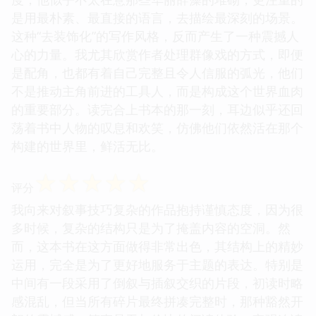
是用最朴素、最直接的语言，去描绘最深刻的场景。
这种“去装饰化”的写作风格，反而产生了一种震撼人
心的力量。我尤其欣赏作者处理群像戏的方式，即便
是配角，也都有着自己完整且令人信服的弧光，他们
不是推动主角前进的工具人，而是构成这个世界血肉
的重要部分。读完合上书本的那一刻，耳边似乎还回
荡着书中人物的叹息和欢笑，仿佛他们依然活在那个
构建的世界里，鲜活无比。
☆
☆
☆
☆
☆
评分
我向来对叙事技巧复杂的作品抱持谨慎态度，因为很
多时候，复杂的结构只是为了掩盖内容的空洞。然
而，这本书在这方面做得非常出色，其结构上的精妙
运用，完全是为了更好地服务于主题的表达。特别是
中间有一段采用了倒叙与插叙交织的片段，初读时略
感混乱，但当所有碎片最终拼凑完整时，那种豁然开