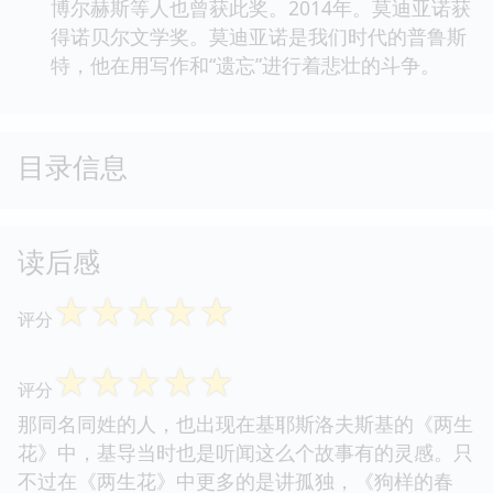
博尔赫斯等人也曾获此奖。2014年。莫迪亚诺获
得诺贝尔文学奖。莫迪亚诺是我们时代的普鲁斯
特，他在用写作和“遗忘”进行着悲壮的斗争。
目录信息
读后感
☆
☆
☆
☆
☆
评分
☆
☆
☆
☆
☆
评分
那同名同姓的人，也出现在基耶斯洛夫斯基的《两生
花》中，基导当时也是听闻这么个故事有的灵感。只
不过在《两生花》中更多的是讲孤独，《狗样的春