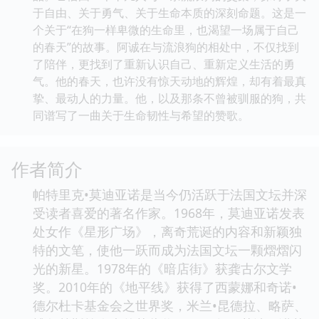
于自由、关于勇气、关于生命本质的深刻命题。这是一
个关于“在狗一样卑微的生命里，也渴望一场属于自己
的春天”的故事。阿诚在与流浪狗的相处中，不仅找到
了陪伴，更找到了重新认识自己、重新定义生活的勇
气。他的春天，也许没有惊天动地的辉煌，却有着最真
挚、最动人的力量。他，以及那条不曾被驯服的狗，共
同谱写了一曲关于生命韧性与希望的赞歌。
作者简介
帕特里克•莫迪亚诺是当今仍活跃于法国文坛并深
受读者喜爱的著名作家。1968年，莫迪亚诺发表
处女作《星形广场》，离奇荒诞的内容和新颖独
特的文笔，使他一跃而成为法国文坛一颗熠熠闪
光的新星。1978年的《暗店街》获龚古尔文学
奖。2010年的《地平线》获得了西蒙娜和奇诺•
德尔杜卡基金会之世界奖，米兰•昆德拉、略萨、