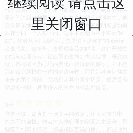
继续阅读 请点击这
这部作品的基调是深沉的，它探讨了许多关于选择、
代价以及时间流逝的永恒命题。我能感受到作者在字
里关闭窗口
里行间流露出的那种对人性复杂性的深刻洞察力，他
没有简单地划分善恶，而是展现了光芒和阴影是如何
共存于同一个人身上的。这本书的魅力在于它的“留
白”，作者从不把话说死，总是留下足够的空间给读
者去想象、去填补、去形成自己的解读。这种开放性
的结局处理方式，让故事的生命力得以延续，每次重
读，都可能因为心境的变化而获得新的感悟。它不是
那种读完就扔在一边的消遣读物，而是那种会让你在
未来的某个时刻，突然想起其中某个场景，然后若有
所思的书籍，具有持久的生命力和思辨价值。
☆
☆
☆
☆
☆
评分
这本小说，简直是一场文字的盛宴，让人沉浸其中，
久久不能自拔。作者对人物心理的刻画入木三分，那
些复杂纠葛的情感，那些难以言说的挣扎，都被他用