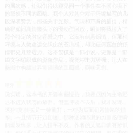
的层次感，让我们得以窥见同一个事件在不同心境下
的截然不同的面貌。我个人对其中对于环境描写的几
段深表赞赏，那些关于光影、气味和声音的捕捉，精
确得如同高清镜头下的慢动作回放，瞬间将我拉入了
那个特定的时空背景之中。它没有刻意煽情，但那种
环境与人物命运交织出的苍凉感，却比任何直白的抒
情都更具穿透力。这不仅仅是一部小说，更像是一部
由文字编织成的影像作品，视觉冲击力极强，让人在
脑海中构建出异常清晰的画面感，回味无穷。
☆
☆
☆
☆
☆
评分
说实话，这本书的开篇有些慢热，我差点因为主角迟
迟不进入状态而放弃。但坚持读下去后，我才发现，
这种“慢”其实是一种蓄力，一种为后面积累情绪的铺
垫。一旦情节开始加速，那种汹涌澎湃的力量感便瞬
间爆发出来，让人措手不及。作者的文笔非常有辨识
度，他似乎不太在意那些华丽辞藻的堆砌，更注重的