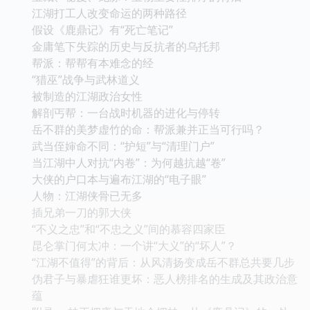
江湖打工人改变命运的两种路径
假设《鹿鼎记》有“死亡笔记”
金庸笔下失踪的历史与反抗者的乌托邦
帮派：帮帮有本难念的经
“猎巫”战争与武林道义
被制造的江湖政治女性
解剖丐帮：一台战时机器的进化与停转
岳不群的美梦虚竹的命：帮派兼并正当可行吗？
武当侄婶命不同：“护短”与“清理门户”
当江湖中人对抗“内卷”：为何越抗越“卷”
大侠的户口本与遍布江湖的“电子眼”
人物：江湖侠骨已无多
插兄弟一刀的郭大侠
“不义之忠”和“不忠之义”间的慕容四家臣
昆仑掌门何太冲：一个讲“大义”的“坏人”？
“江湖不值得”的背后：从风清扬变成岳不群总共要几步
伪君子与暴虐狂谁更坏：恶人榜排名的生成及其政治意
蕴