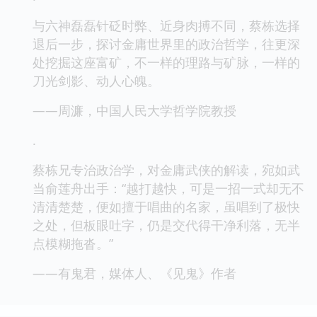
与六神磊磊针砭时弊、近身肉搏不同，蔡栋选择
退后一步，探讨金庸世界里的政治哲学，往更深
处挖掘这座富矿，不一样的理路与矿脉，一样的
刀光剑影、动人心魄。
——周濂，中国人民大学哲学院教授
.
蔡栋兄专治政治学，对金庸武侠的解读，宛如武
当俞莲舟出手：“越打越快，可是一招一式却无不
清清楚楚，便如擅于唱曲的名家，虽唱到了极快
之处，但板眼吐字，仍是交代得干净利落，无半
点模糊拖沓。”
——有鬼君，媒体人、《见鬼》作者