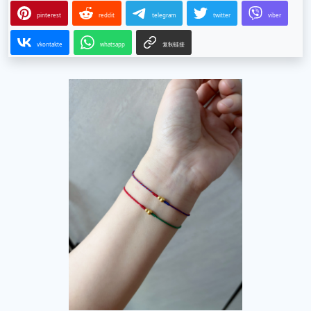
pinterest
reddit
telegram
twitter
viber
vkontakte
whatsapp
复制链接