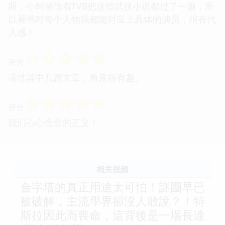
斯，小时候借着TVB把这些武侠小说都过了一遍，所
以看书时每个人物我都能对应上具体的演员，很有代
入感！
☆
☆
☆
☆
☆
评分
读过其中几篇文章，角度很有趣。
☆
☆
☆
☆
☆
评分
我们心心念念的正义！
相关视频
金字塔的真正用途太可怕！謎團早已
被破解，主流學界卻沒人敢說？！特
斯拉因此而喪命，這背後是一場長達