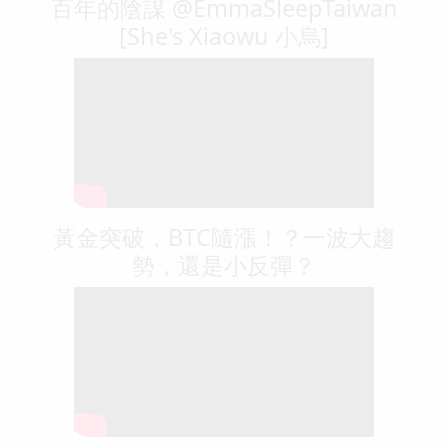
百年的陰謀 @EmmaSleepTaiwan
[She's Xiaowu 小烏]
黃金突破，BTC隨漲！？一波大趨
勢，還是小反彈？