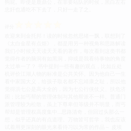
狗屁。即使是鹿鼎公，在非要站队的时候，黑白左右
忠奸也通吃不下去了，只好一走了之。
☆
☆
☆
☆
☆
评分
欢迎来到金托邦！读的时候忽然思绪一飘，联想到了
《太白金星有点烦》，都是用另一种视角和思路解读
我们小时候天天读天天看的著作，每次看到这类书都
觉得作者的脑洞有如黑洞，抑或是我看待事物的角度
太过单一了？ 书中提到一些有趣的观点，比如丘处
机评价江湖人物的标准是公共关怀。因为他自己一生
看中家国大义，给孩子取名都不忘靖康之耻，所以他
觉得洪七公是高大全的，因为七公行侠仗义、扶危济
困；比如丐帮的管理体制与其他帮派不一样。普通门
派管理较为松散，虽上下尊卑但等级并不明显，而丐
帮却是管理权高度集中…思路清奇，但回过头那么一
想，似乎还真的有点道理。万物皆可哲学，我也应该
试着用更深刻的眼光来看待习以为常的作品～ 皮埃