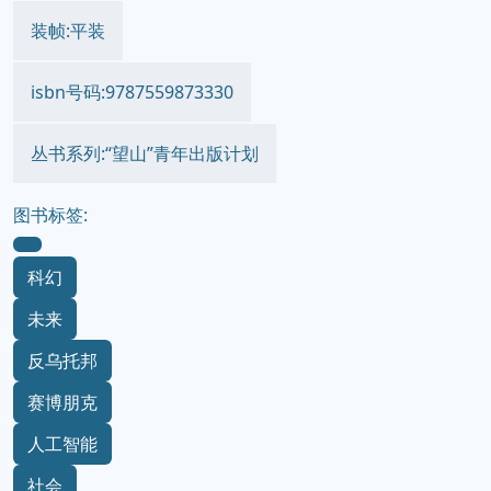
装帧:平装
isbn号码:9787559873330
丛书系列:“望山”青年出版计划
图书标签:
科幻
未来
反乌托邦
赛博朋克
人工智能
社会