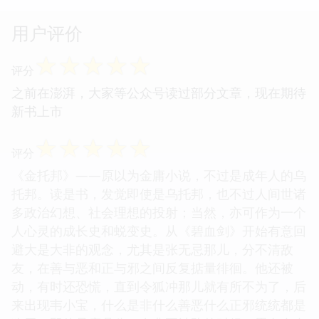
用户评价
☆
☆
☆
☆
☆
评分
之前在澎湃，大家等公众号读过部分文章，现在期待
新书上市
☆
☆
☆
☆
☆
评分
《金托邦》——原以为金庸小说，不过是成年人的乌
托邦。读是书，发觉即使是乌托邦，也不过人间世诸
多政治幻想、社会理想的投射；当然，亦可作为一个
人心灵的成长史和蜕变史。从《碧血剑》开始有意回
避大是大非的观念，尤其是张无忌那儿，分不清敌
友，在善与恶和正与邪之间反复掂量徘徊。他还被
动，有时还恐慌，直到令狐冲那儿就有所不为了，后
来出现韦小宝，什么是非什么善恶什么正邪统统都是