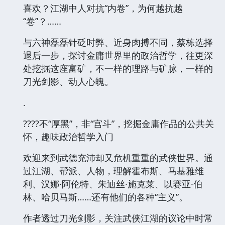
喜欢？江湖中人对抗“内卷”，为何越抗越
“卷”？……
与六神磊磊针砭时弊、近身肉搏不同，蔡栋选择
退后一步，探讨金庸世界里的政治哲学，往更深
处挖掘这座富矿，不一样的理路与矿脉，一样的
刀光剑影、动人心魄。
.
????不“厚黑”，非“宫斗”，挖掘金庸作品的公共关
怀，趣味政治哲学入门
欢迎来到武德充沛却又危机重重的武侠世界。通
过江湖、帮派、人物，理解霍布斯、马基雅维
利、汉娜·阿伦特、朱迪丝·施克莱、以赛亚·伯
林、哈贝马斯……还有他们的各种“主义”。
作者透过刀光剑影，关注武侠江湖的议论中时常