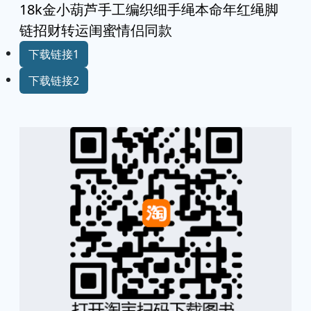
18k金小葫芦手工编织细手绳本命年红绳脚
链招财转运闺蜜情侣同款
下载链接1
下载链接2