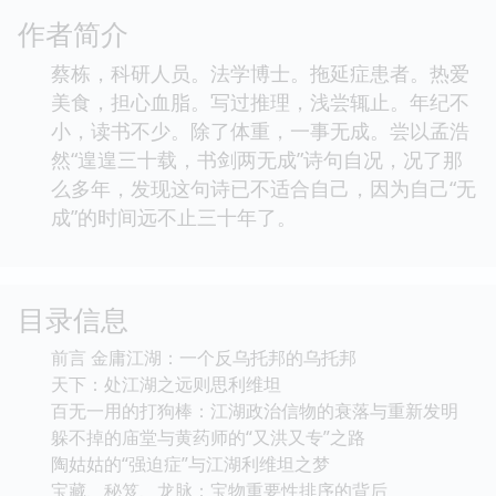
作者简介
蔡栋，科研人员。法学博士。拖延症患者。热爱
美食，担心血脂。写过推理，浅尝辄止。年纪不
小，读书不少。除了体重，一事无成。尝以孟浩
然“遑遑三十载，书剑两无成”诗句自况，况了那
么多年，发现这句诗已不适合自己，因为自己“无
成”的时间远不止三十年了。
目录信息
前言 金庸江湖：一个反乌托邦的乌托邦
天下：处江湖之远则思利维坦
百无一用的打狗棒：江湖政治信物的衰落与重新发明
躲不掉的庙堂与黄药师的“又洪又专”之路
陶姑姑的“强迫症”与江湖利维坦之梦
宝藏、秘笈、龙脉：宝物重要性排序的背后