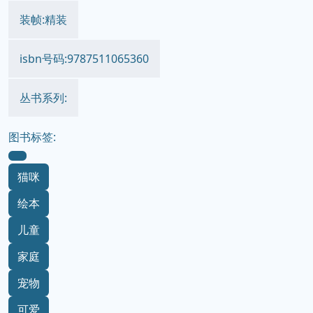
装帧:精装
isbn号码:9787511065360
丛书系列:
图书标签:
猫咪
绘本
儿童
家庭
宠物
可爱