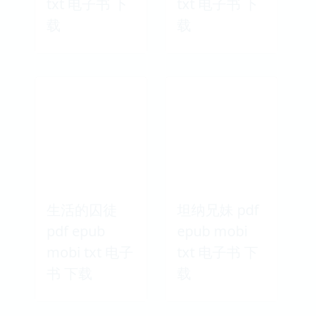
txt 电子书 下
txt 电子书 下
载
载
生活的囚徒
坦纳兄妹 pdf
pdf epub
epub mobi
mobi txt 电子
txt 电子书 下
书 下载
载