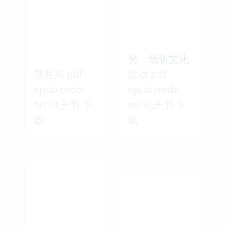
另一场新文化
预兆局 pdf
运动 pdf
epub mobi
epub mobi
txt 电子书 下
txt 电子书 下
载
载