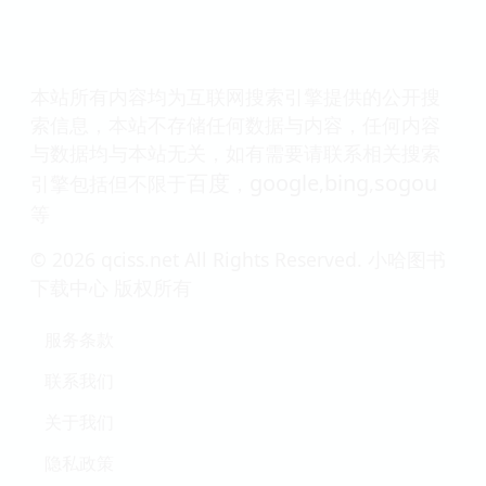
本站所有内容均为互联网搜索引擎提供的公开搜
索信息，本站不存储任何数据与内容，任何内容
与数据均与本站无关，如有需要请联系相关搜索
百度
google
bing
sogou
引擎包括但不限于
，
,
,
等
© 2026 qciss.net All Rights Reserved. 小哈图书
下载中心 版权所有
服务条款
联系我们
关于我们
隐私政策