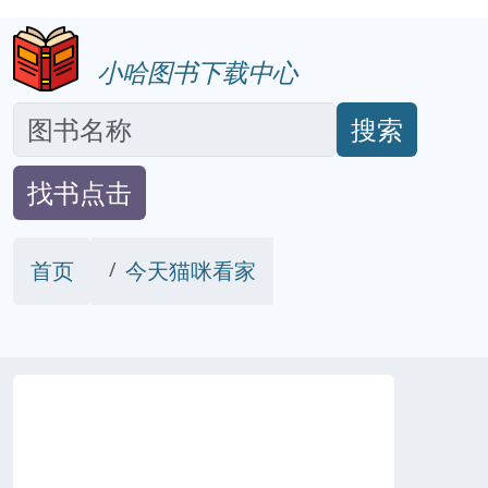
小哈图书下载中心
搜索
找书点击
首页
今天猫咪看家