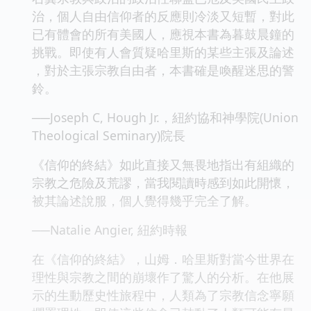
治，個人自由信仰者的反應則冷淡又短暫，對此
已有體會的所有美國人，應視本書為暮鼓晨鐘的
挑戰。即使有人會質疑哈里斯的某些主張及論述
，對於主張宗教自由者，本書確是喚醒迷思的警
鈴。
──Joseph C, Hough Jr.，紐約協和神學院(Union
Theological Seminary)院長
《信仰的終結》如此直接又無畏地指出有組織的
宗教之危險及荒謬，當我閱讀時感到如此開懷，
被其論述說服，個人覺得幾乎完全了解。
──Natalie Angier, 紐約時報
在《信仰的終結》，山姆．哈里斯對當今世界在
理性與宗教之間的崩壞作了驚人的分析。在他展
示的生動歷史性旅程中，人類為了宗教信念寧願