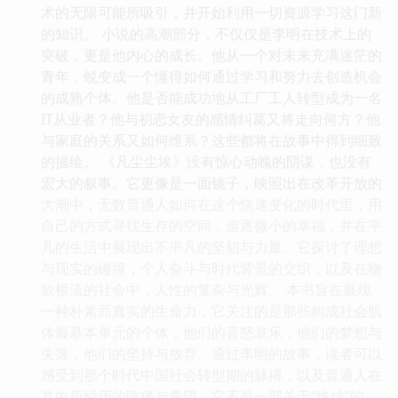
术的无限可能所吸引，并开始利用一切资源学习这门新
的知识。 小说的高潮部分，不仅仅是李明在技术上的
突破，更是他内心的成长。他从一个对未来充满迷茫的
青年，蜕变成一个懂得如何通过学习和努力去创造机会
的成熟个体。他是否能成功地从工厂工人转型成为一名
IT从业者？他与初恋女友的感情纠葛又将走向何方？他
与家庭的关系又如何维系？这些都将在故事中得到细致
的描绘。 《凡尘尘埃》没有惊心动魄的阴谋，也没有
宏大的叙事。它更像是一面镜子，映照出在改革开放的
大潮中，无数普通人如何在这个快速变化的时代里，用
自己的方式寻找生存的空间，追逐微小的幸福，并在平
凡的生活中展现出不平凡的坚韧与力量。它探讨了理想
与现实的碰撞，个人奋斗与时代背景的交织，以及在物
欲横流的社会中，人性的复杂与光辉。 本书旨在展现
一种朴素而真实的生命力，它关注的是那些构成社会肌
体最基本单元的个体，他们的喜怒哀乐，他们的梦想与
失落，他们的坚持与放弃。通过李明的故事，读者可以
感受到那个时代中国社会转型期的脉搏，以及普通人在
其中所经历的阵痛与希望。它不是一部关于“终结”的