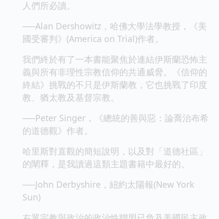
人們所必讀。
──Alan Dershowitz，哈佛大學法學教授，《美
國受審判》(America on Trial)作者。
我們終於有了一本書能聚焦於連結伊斯蘭恐怖主
義與所有非理性宗教信仰的共通威脅。《信仰的
終結》挑戰的不只是伊斯蘭教，它也挑戰了印度
教、猶太教及基督宗教。
──Peter Singer，《總統的善與惡：論喬治布希
的道德觀》作者。
哈里斯對直觀的簡短說明，以及對「道德社區」
的闡釋，是我讀過這類主題書籍中最好的。
──John Derbyshire，紐約太陽報(New York
Sun)
右翼宗教與政治的政治性聯盟已危及美國民主政