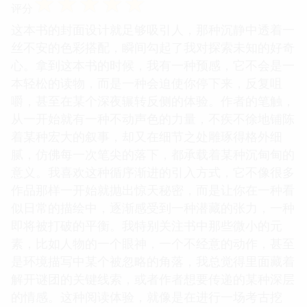
☆
☆
☆
☆
☆
评分
这本书的封面设计就足够吸引人，那种沉静中透着一
丝不安的色彩搭配，瞬间勾起了我对探索未知的好奇
心。拿到这本书的时候，我有一种预感，它不会是一
本轻松的读物，而是一种会迫使你停下来，反复咀
嚼，甚至在某个深夜辗转反侧的体验。作者的笔触，
从一开始就有一种不动声色的力量，不疾不徐地铺陈
着某种宏大的叙事，却又在细节之处雕琢得格外细
腻，仿佛每一次笔尖的落下，都承载着某种沉甸甸的
意义。我喜欢这种循序渐进的引入方式，它不像很多
作品那样一开始就抛出惊天秘密，而是让你在一种看
似日常的描绘中，逐渐感受到一种潜藏的张力，一种
即将被打破的平衡。我特别关注书中那些微小的元
素，比如人物的一个眼神，一个不经意的动作，甚至
是环境描写中某个被忽略的角落，我总觉得里面藏着
解开谜团的关键线索，或者作者想要传递的某种深层
的情感。这种阅读体验，就像是在进行一场考古挖