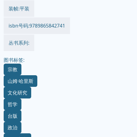
装帧:平装
isbn号码:9789865842741
丛书系列:
图书标签:
宗教
山姆·哈里斯
文化研究
哲学
台版
政治