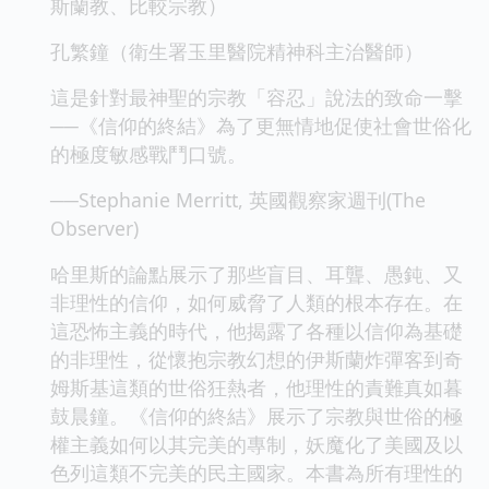
斯蘭教、比較宗教）
孔繁鐘（衛生署玉里醫院精神科主治醫師）
這是針對最神聖的宗教「容忍」說法的致命一擊
──《信仰的終結》為了更無情地促使社會世俗化
的極度敏感戰鬥口號。
──Stephanie Merritt, 英國觀察家週刊(The
Observer)
哈里斯的論點展示了那些盲目、耳聾、愚鈍、又
非理性的信仰，如何威脅了人類的根本存在。在
這恐怖主義的時代，他揭露了各種以信仰為基礎
的非理性，從懷抱宗教幻想的伊斯蘭炸彈客到奇
姆斯基這類的世俗狂熱者，他理性的責難真如暮
鼓晨鐘。《信仰的終結》展示了宗教與世俗的極
權主義如何以其完美的專制，妖魔化了美國及以
色列這類不完美的民主國家。本書為所有理性的