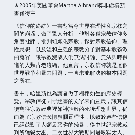
★2005年美國筆會Martha Albrand獎非虛構類
書籍得主
《信仰的終結》一書對當今世界在理性和宗教之
間的崩壞，做了驚人分析。他對各種宗教信仰多
角度批評，批判組織化宗教，探討宗教信仰、理
性思想，以及溫和主義的宗教分子對基本教義派
的寬容，讓宗教變成人們無法討論、無法與時俱
進的人類古老遺緒。他直言，宗教信仰就是這個
世界戰爭和暴力問題，一直未能解決的根本問題
之所在。
書中，哈里斯也為讀者做了栩栩如生的歷史導
覽。宗教信徒固守經書的文字表面意義，讓其信
徒嚮往宗教經典裡如神話般的死後理想世界，從
而為了宗教信念情願擱置理性，以致於這些信條
已經鼓動了人類最惡劣的殘暴，從中世紀宗教裁
判所獵殺女巫、二次世界大戰期間屠殺猶太人、