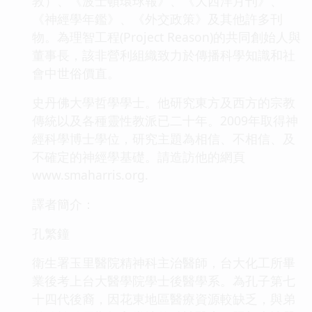
敦）、《波士頓環球報》、《大西洋月刊》、
《神經學年鑑》、《外交政策》及其他許多刊
物。為理智工程(Project Reason)的共同創始人與
董事長，該非營利組織致力於傳播科學知識和社
會中世俗價直。
史丹佛大學哲學學士。他研究東方及西方的宗教
傳統以及各種靈性教派已二十年。2009年取得神
經科學博士學位，研究主題為相信、不相信、及
不確定的神經學基礎。請造訪他的網頁
www.smaharris.org.
譯者簡介：
孔繁鐘
衛生署玉里醫院精神科主治醫師，台大化工所畢
業後考上台大醫學院學士後醫學系。為孔子第七
十四代後裔，因花東地區醫療資源較缺乏，與弟