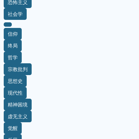
恐怖主义
社会学
信仰
终局
哲学
宗教批判
思想史
现代性
精神困境
虚无主义
觉醒