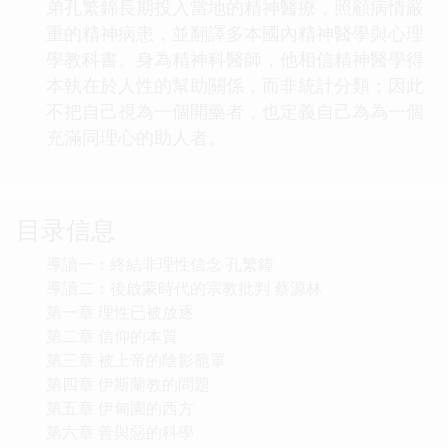
弟孔繁錦長期投入當地的精神醫療，照顧病情嚴
重的精神病患，並翻譯多本國內精神醫學與心理
學教科書。身為精神科醫師，他相信精神醫學得
本執在於人性的幫助關係，而非統計分類；因此
不把自己視為一個開藥者，也定義自己為為一個
充滿同理心的助人者。
目录信息
導讀一：終結非理性信念 孔繁鐘
導讀二：後啟蒙時代的宗教批判 蔡源林
第一章 理性已被放逐
第二章 信仰的本質
第三章 被上帝的陰影籠罩
第四章 伊斯蘭教的問題
第五章 伊甸園的西方
第六章 善與惡的科學