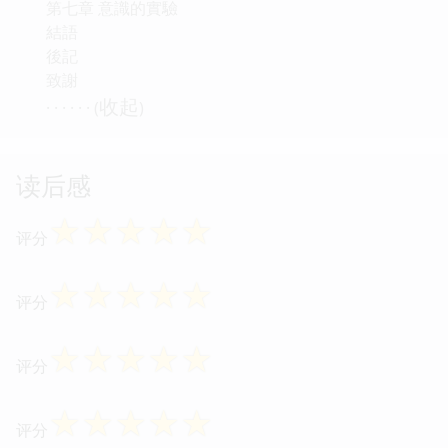
第七章 意識的實驗
結語
後記
致謝
收起
· · · · · · (
)
读后感
☆
☆
☆
☆
☆
评分
☆
☆
☆
☆
☆
评分
☆
☆
☆
☆
☆
评分
☆
☆
☆
☆
☆
评分