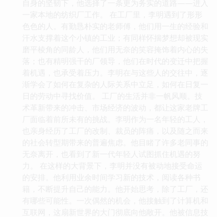
自身的坚韧下，他选择了一条更为务实的道路——进入
一家本地的纺织厂工作。 在工厂里，李明遇到了形形
色色的人。有勤恳朴实的老师傅，他们用一生的经验和
汗水支撑着这个小镇的工业；有同样怀揣梦想却被现实
磨平棱角的同龄人，他们用无奈的笑容掩饰着内心的失
落；也有精明强干的厂领导，他们在时代的变迁中把握
着机遇，也承受着压力。李明在与这些人的交往中，逐
渐学会了如何在复杂的人际关系中立足，如何在日复一
日的劳动中寻找价值。 工厂的生活并非一帆风顺。技
术革新带来的冲击、市场经济的波动，都让这家老牌工
厂面临着前所未有的挑战。李明作为一名年轻的工人，
也亲身经历了工厂的改制、裁员的阵痛，以及随之而来
的社会转型期带来的普遍焦虑。他目睹了许多老同事的
无奈离开，也看到了新一代年轻人试图抓住机遇的努
力。 在这样的大背景下，李明并没有被动地接受命运
的安排。他利用业余时间学习新的技术，阅读各种书
籍，不断提升自己的能力。他开始思考，除了工厂，还
有哪些可能性。一次偶然的机会，他接触到了计算机和
互联网，这扇新世界的大门彻底向他敞开。他被信息技