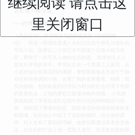
继续阅读 请点击这
(cathars)的迫害以至於喬治．布希總總的內閣，
其影響力極深遠。
里关闭窗口
──經濟學人雜誌(The Economist)
《凡尘尘埃》 本书并非为您所提及的《信仰的终
结》。而是一部描绘普通人在时代洪流中挣扎与成长的
写实小说。故事以二十世纪末中国某个沿海小镇为背
景，聚焦于一群平凡人物的生活轨迹。 故事的主人公
是名叫李明的青年。李明出生在一个普通工人家境，从
小就对知识有着强烈的渴望，梦想着能够走出这个宁静
却也有些单调的小镇，去更广阔的世界看看。然而，现
实的枷锁，包括家庭的经济压力和当时社会环境下有限
的发展机会，让他的梦想之路显得格外艰难。 小说细
致地刻画了李明在成长过程中所经历的种种困惑与抉
择。他经历了懵懂的初恋，那段青涩的情感虽然最终未
能圆满，却在他心中留下了深刻的烙印，也让他对爱
情、对人生有了最初的理解。他曾试图通过高考改变命
运，但失利的打击让他一度陷入迷茫。在亲友的鼓励和