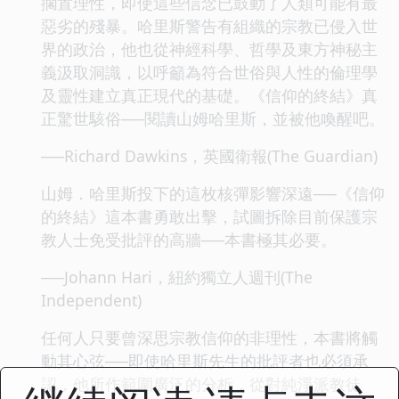
擱置理性，即使這些信念已鼓動了人類可能有最
惡劣的殘暴。哈里斯警告有組織的宗教已侵入世
界的政治，他也從神經科學、哲學及東方神秘主
義汲取洞識，以呼籲為符合世俗與人性的倫理學
及靈性建立真正現代的基礎。《信仰的終結》真
正驚世駭俗──閱讀山姆哈里斯，並被他喚醒吧。
──Richard Dawkins，英國衛報(The Guardian)
山姆．哈里斯投下的這枚核彈影響深遠──《信仰
的終結》這本書勇敢出擊，試圖拆除目前保護宗
教人士免受批評的高牆──本書極其必要。
──Johann Hari，紐約獨立人週刊(The
Independent)
任何人只要曾深思宗教信仰的非理性，本書將觸
動其心弦──即使哈里斯先生的批評者也必須承
認，他所作範圍廣泛的分析，從對純淨派教徒