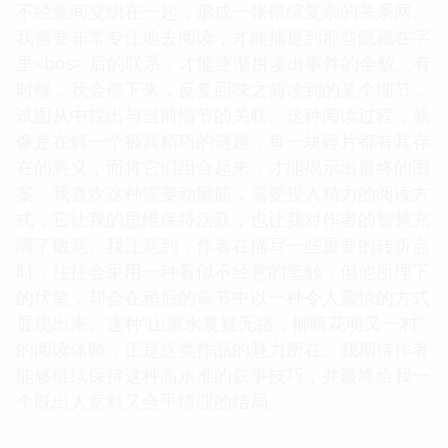
不经意间交织在一起，形成一张错综复杂的关系网。
我需要非常专注地去阅读，才能捕捉到那些隐藏在字
里<bos> 后的联系，才能逐渐拼凑出事件的全貌。有
时候，我会停下来，反复回味之前读到的某个细节，
试图从中找出与当前情节的关联。这种阅读过程，就
像是在解一个极其精巧的谜题，每一块碎片都有其存
在的意义，而将它们组合起来，才能揭示出最终的图
案。我喜欢这种需要动脑筋，需要投入精力的阅读方
式，它让我的思维保持活跃，也让我对作者的智慧充
满了敬意。我注意到，作者在描写一些重要的转折点
时，往往会采用一种看似不经意的笔触，但他所埋下
的伏笔，却会在稍后的章节中以一种令人震惊的方式
显现出来。这种“山重水复疑无路，柳暗花明又一村”
的阅读体验，正是这类作品的魅力所在。我期待作者
能够继续保持这种高水准的叙事技巧，并最终给我一
个既出人意料又合乎情理的结局。