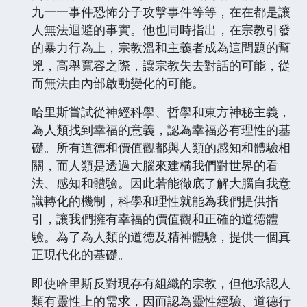
九一一事件恐怖分子攻擊事件等等，在在都是讓
人無法迴避的事實。他也同時指出，在宗教引發
的暴力行為上，宗教溫和主義者成為這問題的幫
兇，高舉寬容之際，讓宗教失去對話的可能，從
而無法由內部啟動變化的可能。
哈里斯嘗試從神經科學、哲學和東方神秘主義，
為人類找到幸福的意義，認為幸福必有理性的基
礎。所有道德和價值觀都與人類的感知和體驗相
關，而人類是透過大腦來建構我們對世界的看
法、感知和體驗。因此若能徹底了解大腦自我意
識轉化的機制，科學和理性就能為我們提供指
引，讓我們擁有幸福的價值觀和正確的道德體
驗。為了為人類的道德及精神體驗，提供一個真
正現代化的基礎。
即使哈里斯反對現存有組織的宗教，但他承認人
類有靈性上的需求，因而認為靈性經驗、道德行