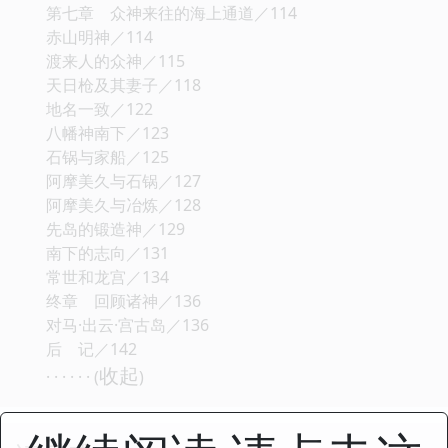
第七章 众神来往的海上通道／114
赤山明神／114
渡来人的众神／115
天日枪及其妻子／118
地名一致／122
八幡神南下／123
石锅与家船／125
阿摩美久与石锅／127
阿摩美久与冶炼／128
先岛的锻造神／129
南下的志向／131
常世和龙宫／134
终章 回顾诸神／136
对马·出云·宫古岛／136
后 记／142
收起
· · · · · · (
)