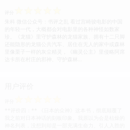
☆
☆
☆
☆
☆
评分
朱科 微信公众号：书评之乱 看过宫崎骏电影的中国
的年轻一代，大概都会对电影里的各种神怪如数家
珍。《龙猫》里守护森林的龙猫家族、拥有十二只脚
还能隐形的龙猫公共汽车、居住在无人的家中或森林
里像栗子一样的灰尘精灵，《幽灵公主》里侵略阿席
达卡所在村庄的邪神、守护森林...
用户评价
☆
☆
☆
☆
☆
评分
**评价四：** 《日本的众神》这本书，彻底颠覆了
我之前对日本神话的刻板印象。我原以为会是枯燥的
神名列表，没想到却是一部充满生命力、引人入胜的