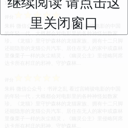
继续阅读 请点击这
读后感
☆
☆
☆
☆
☆
里关闭窗口
评分
朱科 微信公众号：书评之乱 看过宫崎骏电影的中国
的年轻一代，大概都会对电影里的各种神怪如数家
珍。《龙猫》里守护森林的龙猫家族、拥有十二只脚
还能隐形的龙猫公共汽车、居住在无人的家中或森林
里像栗子一样的灰尘精灵，《幽灵公主》里侵略阿席
达卡所在村庄的邪神、守护森林...
☆
☆
☆
☆
☆
评分
朱科 微信公众号：书评之乱 看过宫崎骏电影的中国
的年轻一代，大概都会对电影里的各种神怪如数家
珍。《龙猫》里守护森林的龙猫家族、拥有十二只脚
还能隐形的龙猫公共汽车、居住在无人的家中或森林
里像栗子一样的灰尘精灵，《幽灵公主》里侵略阿席
达卡所在村庄的邪神、守护森林...