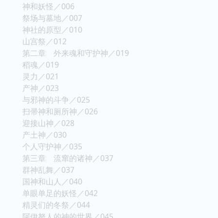
神和妖怪／006
祭场与墓地／007
神社的原型／010
山宫祭／012
第二章 外来魂和守护神／019
稻魂／019
灵力／021
产神／023
与邪神的斗争／025
扫帚神和厕所神／026
迎接山神／028
产土神／030
个人守护神／035
第三章 流窜的诸神／037
群神乱舞／037
国神和山人／040
单眼单足的妖怪／042
精灵们的冬祭／044
阿伊努人的神的世界／045