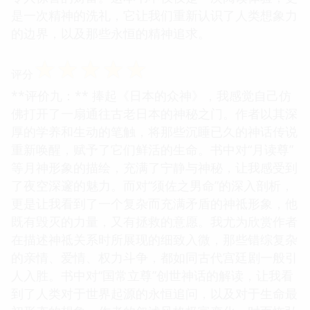
是一次精神的洗礼，它让我们重新认识了人类想象力
的边界，以及那些永恒的精神追求。
☆
☆
☆
☆
☆
评分
**评价九：** 捧起《日本的众神》，我感觉自己仿
佛打开了一扇通往古老日本的神秘之门。作者以其深
厚的学养和生动的笔触，将那些沉睡已久的神话传说
重新唤醒，赋予了它们鲜活的生命。书中对“月读尊”
等月神形象的描绘，充满了宁静与神秘，让我感受到
了夜空深邃的魅力。而对“须佐之男命”的深入剖析，
更是让我看到了一个复杂而充满矛盾的神祗形象，他
既有毁灭的力量，又有拯救的意愿。我尤为欣赏作者
在描述神祗关系时所展现的细致入微，那些错综复杂
的亲情、爱情、权力斗争，都如同古代宫廷剧一般引
人入胜。书中对“国常立尊”创世神话的解读，让我看
到了人类对于世界起源的永恒追问，以及对于生命最