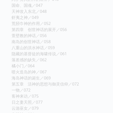
国命、国魂／047
天神攻入东北／048
虾夷之神／049
荒胫巾神的作用／052
第四章 创世神话的展开／056
萱壁教的神话／056
南岛的创世神话／058
八重山的洪水神话／059
隐藏的基督徒的海啸传说／061
落差感的缺失／062
橘小门／064
喷火造岛的神／067
海岛神话的诞生／069
第五章 活神的思想与御灵信仰／072
一物／072
客神来访／075
日之妻天照／077
云游巫女／079