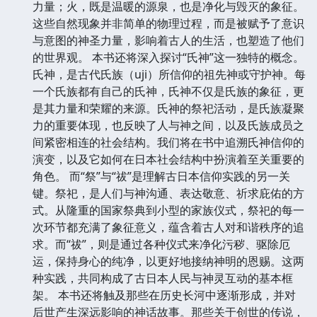
力量；火，既是温暖的源泉，也是净化与毁灭的象征。
这些自然现象并非简单的物理过程，而是被赋予了意识
与意图的神圣力量，影响着古人的生活，也塑造了他们
的世界观。 本书还将深入探讨“氏神”这一独特的概念。
氏神，是古代氏族（uji）所信仰的祖先神或守护神。每
一个氏族都有自己的氏神，氏神不仅是氏族的象征，更
是其力量和荣耀的来源。氏神的祭祀活动，是氏族凝聚
力的重要体现，也反映了人与神之间，以及氏族成员之
间紧密相连的社会结构。我们将在书中追溯氏神信仰的
演变，以及它如何在日本社会结构中扮演着至关重要的
角色。 而“祭”与“祓”是理解古日本信仰实践的另一关
键。祭祀，是人们与神沟通、表达敬意、祈求庇佑的方
式。从隆重的国家祭典到小型的家族仪式，祭祀的每一
次环节都充满了象征意义，蕴含着古人对和谐秩序的追
求。而“祓”，则是通过各种仪式来净化污秽、驱除厄
运，保持身心的纯净，以更好地接纳神明的恩赐。这两
种实践，共同构成了古日本人民与神灵互动的基本框
架。 本书还将触及那些在历史长河中逐渐形成，并对
后世产生深远影响的神话故事。那些关于创世的传说，