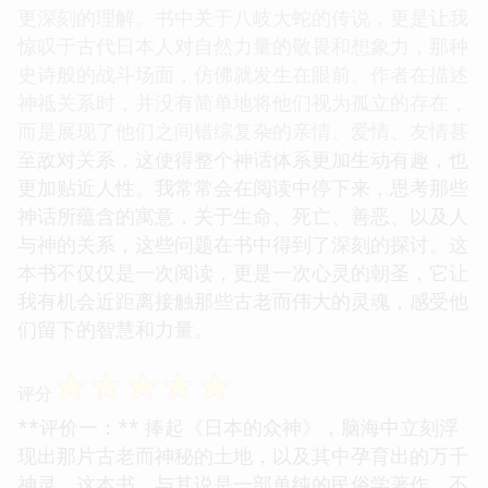
更深刻的理解。书中关于八岐大蛇的传说，更是让我
惊叹于古代日本人对自然力量的敬畏和想象力，那种
史诗般的战斗场面，仿佛就发生在眼前。作者在描述
神祗关系时，并没有简单地将他们视为孤立的存在，
而是展现了他们之间错综复杂的亲情、爱情、友情甚
至敌对关系，这使得整个神话体系更加生动有趣，也
更加贴近人性。我常常会在阅读中停下来，思考那些
神话所蕴含的寓意，关于生命、死亡、善恶、以及人
与神的关系，这些问题在书中得到了深刻的探讨。这
本书不仅仅是一次阅读，更是一次心灵的朝圣，它让
我有机会近距离接触那些古老而伟大的灵魂，感受他
们留下的智慧和力量。
☆
☆
☆
☆
☆
评分
**评价一：** 捧起《日本的众神》，脑海中立刻浮
现出那片古老而神秘的土地，以及其中孕育出的万千
神灵。这本书，与其说是一部单纯的民俗学著作，不