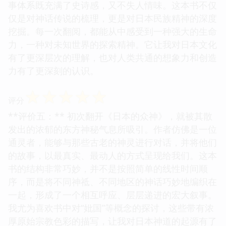
事体系既充满了史诗感，又不失人情味。这本书不仅
仅是对神话传说的梳理，更是对日本民族精神的深度
挖掘。每一次翻阅，都能从中感受到一种强大的生命
力，一种对未知世界的探索精神。它让我对日本文化
有了更深层次的理解，也对人类共通的想象力和创造
力有了更深刻的认识。
☆
☆
☆
☆
☆
评分
**评价五：** 初次翻开《日本的众神》，就被其散
发出的浓郁的东方神秘气息所吸引。作者仿佛是一位
通灵者，能够与那些古老的神灵进行对话，并将他们
的故事，以最真实、最动人的方式呈现给我们。这本
书的结构非常巧妙，并不是按照简单的线性时间顺
序，而是将不同神祗、不同地区的神话巧妙地编织在
一起，形成了一个相互呼应、层层递进的宏大叙事。
我尤为喜欢书中对“妣国”等概念的探讨，这些带有浓
厚原始宗教色彩的描写，让我对日本神道的起源有了