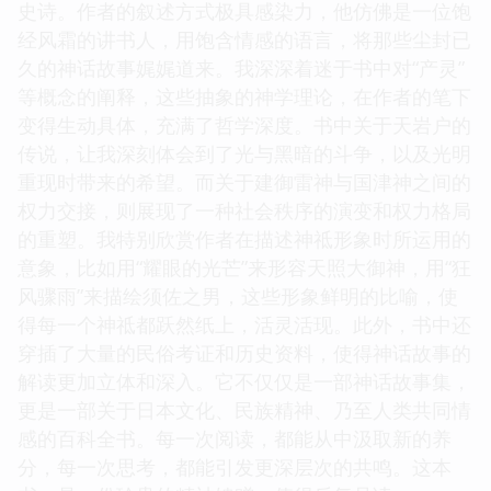
史诗。作者的叙述方式极具感染力，他仿佛是一位饱
经风霜的讲书人，用饱含情感的语言，将那些尘封已
久的神话故事娓娓道来。我深深着迷于书中对“产灵”
等概念的阐释，这些抽象的神学理论，在作者的笔下
变得生动具体，充满了哲学深度。书中关于天岩户的
传说，让我深刻体会到了光与黑暗的斗争，以及光明
重现时带来的希望。而关于建御雷神与国津神之间的
权力交接，则展现了一种社会秩序的演变和权力格局
的重塑。我特别欣赏作者在描述神祗形象时所运用的
意象，比如用“耀眼的光芒”来形容天照大御神，用“狂
风骤雨”来描绘须佐之男，这些形象鲜明的比喻，使
得每一个神祗都跃然纸上，活灵活现。此外，书中还
穿插了大量的民俗考证和历史资料，使得神话故事的
解读更加立体和深入。它不仅仅是一部神话故事集，
更是一部关于日本文化、民族精神、乃至人类共同情
感的百科全书。每一次阅读，都能从中汲取新的养
分，每一次思考，都能引发更深层次的共鸣。这本