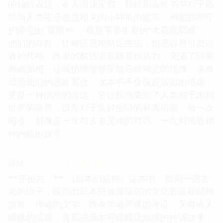
的独特表达，令人回味无穷。我特别喜欢书中对于那
些与人类生活息息相关的小神祇的描写，例如那些守
护家宅的“屋船神”，或是掌管生育的“木花咲耶姬”，
他们的存在，让神话更加贴近生活，也更容易引发读
者的共鸣。作者的叙述语言极富感染力，充满了诗意
和画面感，让我仿佛能够亲眼目睹神灵的现身，亲身
经历他们的悲欢离合。这本书不仅仅是知识的堆砌，
更是一种情感的传递，它让我感受到了人类对于未知
世界的敬畏，以及对于美好生活的朴素祈愿。每一次
阅读，都像是一次与古老灵魂的对话，一次对民族精
神内核的探寻。
☆
☆
☆
☆
☆
评分
**评价六：** 《日本的众神》这本书，如同一面古
老的镜子，映照出日本民族最深沉的文化底蕴和精神
源泉。作者的文字，既有学者严谨的考证，又有诗人
细腻的情感，将那些原本可能晦涩难懂的神话故事，