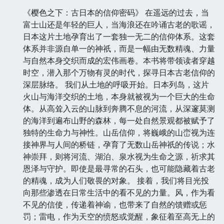
《樱色之下：古日本的信仰密码》 在遥远的过去，当
富士山还是年轻的巨人，当海浪还在吟诵古老的歌谣，
日本这片土地孕育出了一套独一无二的信仰体系。这套
体系并非源自单一的神祇，而是一幅由无数精魂、力量
与自然本身交织而成的宏伟画卷。本书将带领读者穿越
时空，潜入那个万物有灵的时代，探寻日本古老信仰的
深层脉络。 我们从土地的呼吸开始。日本列岛，这片
火山与海洋交织的土地，本身就被视为一个巨大的生命
体。从高耸入云的山脉到奔腾不息的河流，从深邃莫测
的海洋到遍布山野的森林，每一处自然景观都被赋予了
独特的生命力与神性。山岳信仰，将巍峨的山峦视为连
接神界与人间的桥链，孕育了无数山岳神祇的传说；水
神崇拜，则将河流、湖泊、泉水视为生命之源，祈求其
恩泽与守护。即使是最寻常的石头，也可能隐藏着古老
的精魂，成为人们敬畏的对象。 接着，我们将目光投
向那些渗透在日常生活中的看不见的力量。风，作为看
不见的信使，传递着神谕，也带来了自然的馈赠或惩
罚；雷电，作为天空的愤怒或觉醒，象征着至高无上的