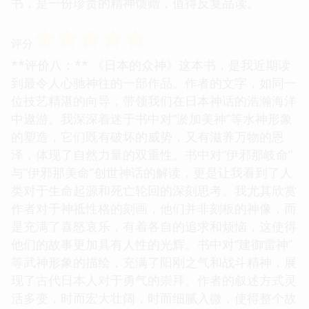
书，是一份珍贵的精神馈赠，值得反复品读。
☆
☆
☆
☆
☆
评分
**评价八：** 《日本的众神》这本书，是我近期读
到最令人心驰神往的一部作品。作者的文字，如同一
位技艺精湛的向导，带领我们在日本神话的浩瀚海洋
中遨游。我深深着迷于书中对“淤加美神”等水神形象
的塑造，它们既有破坏的威势，又有滋养万物的恩
泽，体现了自然力量的双重性。书中对“伊邪那岐命”
与“伊邪那美命”创世神话的解读，更是让我看到了人
类对于生命起源和死亡轮回的深刻思考。我尤其欣赏
作者对于神祗性格的刻画，他们并非刻板的神像，而
是充满了喜怒哀乐，有着各自的追求和烦恼，这使得
他们的故事更加具有人性的光辉。书中对“建御雷神”
等武神形象的描绘，充满了阳刚之气和战斗精神，展
现了古代日本人对于勇气的崇拜。作者的叙述方式灵
活多变，时而宏大壮阔，时而细腻入微，使得整个故