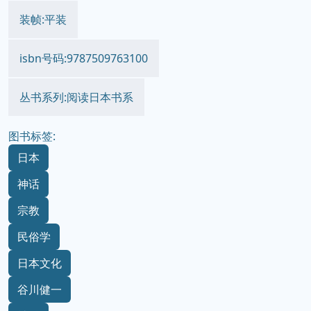
装帧:平装
isbn号码:9787509763100
丛书系列:阅读日本书系
图书标签:
日本
神话
宗教
民俗学
日本文化
谷川健一