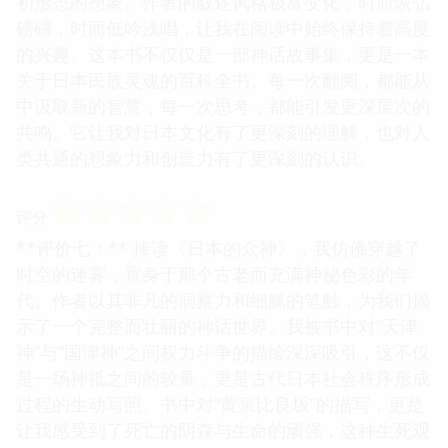
初形态的想象。作者的叙述风格极富变化，时而恢弘
磅礴，时而低吟浅唱，让我在阅读中始终保持着高度
的兴趣。这本书不仅仅是一部神话故事集，更是一本
关于日本民族灵魂的百科全书。每一次翻阅，都能从
中汲取新的智慧，每一次思考，都能引发更深层次的
共鸣。它让我对日本文化有了更深刻的理解，也对人
类共通的想象力和创造力有了更深刻的认识。
☆
☆
☆
☆
☆
评分
**评价七：** 捧读《日本的众神》，我仿佛穿越了
时空的迷雾，置身于那个古老而充满神秘色彩的年
代。作者以其非凡的洞察力和细腻的笔触，为我们揭
示了一个完整而壮丽的神话世界。我被书中对“天津
神”与“国津神”之间权力斗争的描绘深深吸引，这不仅
是一场神祗之间的较量，更是古代日本社会秩序形成
过程的生动写照。书中对“黄泉比良坂”的描写，更是
让我感受到了死亡的阴森与生命的顽强，这种生死观