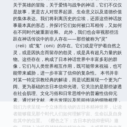
关于英雄的冒险，关于爱情与战争的神话，它们不仅仅
是故事，更是古人对世界起源、生命意义以及道德价值
的集体表达。我们将剥离历史的尘埃，还原这些神话故
事最本真的形态，并探讨它们如何被口耳相传，又如何
在不同时代被重新诠释。 此外，我们也会审视那些活
跃在神话传说中的非人存在——那些被称为“灵”
（reii）或“鬼”（oni）的存在。它们或是守护着自然之
灵，或是因执念而留存的怨灵，或是具有超凡力量的妖
物。这些存在，构成了日本神话世界中丰富多彩的群
像，它们与人类世界相互作用，既可能带来祝福，也可
能带来威胁，进一步丰富了信仰的复杂性。 本书并非
对某一特定宗教经典的解读，而是试图展现一个更为广
阔、更为基础的古日本信仰光谱。它关注的是那些渗透
在社会肌理、文化习俗和日常思维中的普遍性信仰元
素。通过对文献、考古发现以及民间传说的细致梳理，
我们力求呈现一个立体而生动的古日本精神世界，让读
者能够窥见那个时代人们如何理解宇宙、生命以及自身
在其中的位置。 《樱色之下：古日本的信仰密码》邀