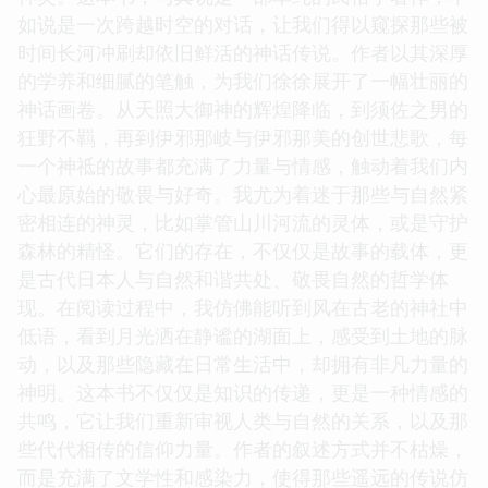
如说是一次跨越时空的对话，让我们得以窥探那些被
时间长河冲刷却依旧鲜活的神话传说。作者以其深厚
的学养和细腻的笔触，为我们徐徐展开了一幅壮丽的
神话画卷。从天照大御神的辉煌降临，到须佐之男的
狂野不羁，再到伊邪那岐与伊邪那美的创世悲歌，每
一个神祗的故事都充满了力量与情感，触动着我们内
心最原始的敬畏与好奇。我尤为着迷于那些与自然紧
密相连的神灵，比如掌管山川河流的灵体，或是守护
森林的精怪。它们的存在，不仅仅是故事的载体，更
是古代日本人与自然和谐共处、敬畏自然的哲学体
现。在阅读过程中，我仿佛能听到风在古老的神社中
低语，看到月光洒在静谧的湖面上，感受到土地的脉
动，以及那些隐藏在日常生活中，却拥有非凡力量的
神明。这本书不仅仅是知识的传递，更是一种情感的
共鸣，它让我们重新审视人类与自然的关系，以及那
些代代相传的信仰力量。作者的叙述方式并不枯燥，
而是充满了文学性和感染力，使得那些遥远的传说仿