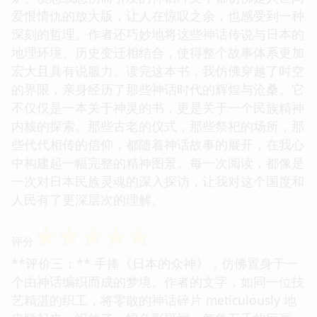
爱恨情仇的放大版，让人在惊叹之余，也感受到一种
深刻的哲理。作者还巧妙地将这些神话传说与日本的
地理环境、历史变迁相结合，使得整个故事体系更加
宏大且具有说服力。读完这本书，我仿佛穿越了时空
的界限，亲身经历了那些神话时代的辉煌与沧桑。它
不仅仅是一本关于神灵的书，更是关于一个民族精神
内核的探索。那些古老的仪式，那些祭祀的场所，那
些代代相传的信仰，都随着神话故事的展开，在我心
中构建起一幅完整的精神图景。每一次阅读，都像是
一次对日本民族灵魂的深入探访，让我对这个国度和
人民有了更深层次的理解。
☆
☆
☆
☆
☆
评分
**评价三：** 手捧《日本的众神》，仿佛置身于一
个由神话编织而成的梦境。作者的文字，如同一位技
艺精湛的织工，将零散的神话碎片 meticulously 地