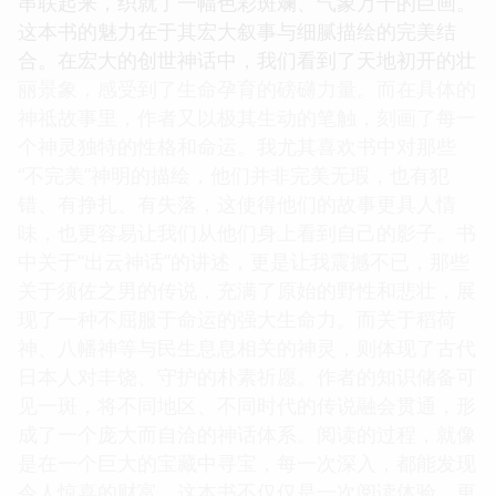
串联起来，织就了一幅色彩斑斓、气象万千的巨画。
这本书的魅力在于其宏大叙事与细腻描绘的完美结
合。在宏大的创世神话中，我们看到了天地初开的壮
丽景象，感受到了生命孕育的磅礴力量。而在具体的
神祗故事里，作者又以极其生动的笔触，刻画了每一
个神灵独特的性格和命运。我尤其喜欢书中对那些
“不完美”神明的描绘，他们并非完美无瑕，也有犯
错、有挣扎、有失落，这使得他们的故事更具人情
味，也更容易让我们从他们身上看到自己的影子。书
中关于“出云神话”的讲述，更是让我震撼不已，那些
关于须佐之男的传说，充满了原始的野性和悲壮，展
现了一种不屈服于命运的强大生命力。而关于稻荷
神、八幡神等与民生息息相关的神灵，则体现了古代
日本人对丰饶、守护的朴素祈愿。作者的知识储备可
见一斑，将不同地区、不同时代的传说融会贯通，形
成了一个庞大而自洽的神话体系。阅读的过程，就像
是在一个巨大的宝藏中寻宝，每一次深入，都能发现
令人惊喜的财富。这本书不仅仅是一次阅读体验，更