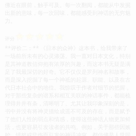
佛近在眼前，触手可及。每一次翻阅，都能从中发掘
出新的意味，每一次回味，都能感受到神话的无穷魅
力。
☆
☆
☆
☆
☆
评分
**评价二：** 《日本的众神》这本书，给我带来了
一场前所未有的心灵涤荡。我一直对日本文化，特别
是其神道教信仰抱有浓厚的兴趣，而这本书无疑是满
足了我最深切的好奇。它不仅仅是罗列神名和故事，
而是深入挖掘了每一个神祗的起源、职能、以及在古
代日本社会中的地位。我惊叹于作者对细节的把握，
对于那些复杂的谱系和相互关联的神话事件，都能梳
理得井井有条，清晰明了。尤其让我印象深刻的是，
书中并没有将神灵描绘成遥不可及的存在，而是赋予
了他们人性的弱点和情感，使得这些神话人物更加鲜
活，也更容易引发读者的共鸣。例如，关于那些因嫉
妒、愤怒或悲伤而引发的神话冲突，都仿佛是人世间