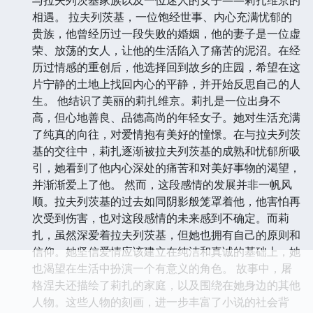
相遇。 拉夫列茨基，一位饱经世事、内心充满忧郁的
贵族，他曾经历过一段失败的婚姻，他的妻子是一位虚
荣、放荡的女人，让他的生活陷入了痛苦的泥沼。在经
历过情感的重创后，他选择回到故乡的庄园，希望在这
片宁静的土地上找回内心的平静，并开始反思自己的人
生。 他结识了美丽的莉扎维京。莉扎是一位出身不
高，但心地善良、品德高尚的年轻女子。她对生活充满
了纯真的向往，对爱情抱有美好的憧憬。在与拉夫列茨
基的交往中，莉扎逐渐被拉夫列茨基的成熟和忧郁所吸
引，她看到了他内心深处的痛苦和对美好事物的渴望，
并渐渐爱上了他。 然而，这段感情的发展并非一帆风
顺。拉夫列茨基的过去如同阴影般笼罩着他，他害怕再
次受到伤害，也对这段感情的未来感到不确定。而莉
扎，虽然深爱着拉夫列茨基，但她也拥有自己的原则和
信仰。她坚信爱情应该建立在纯洁和真诚的基础上，她
也渴望在生活中扮演一个有意义的角色。 故事中，屠
格涅夫还描绘了莉扎的家庭，以及围绕在她身边的其他
人物。这些人物的刻画，进一步丰富了小说的社会背