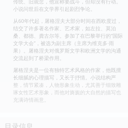
传统、旧观念，他宣称要战斗，但却没有行动。
小说问世后在文学界引起剧烈争论。
从60年代起，屠格涅夫大部分时间在西欧度过，
结交了许多著名作家、艺术家，如左拉、莫泊
桑、都德、龚古尔等。参加了在巴黎举行的“国际
文学大会”，被选为副主席（主席为维克多·雨
果）。屠格涅夫对俄罗斯文学和欧洲文学的沟通
交流起到了桥梁作用。
屠格涅夫是一位有独特艺术风格的作家，他既擅
长细腻的心理描写，又长于抒情。小说结构严
整，情节紧凑，人物形象生动，尤其善于细致雕
琢女性艺术形象，而他对旖旎的大自然的描写也
充满诗情画意。
目录信息