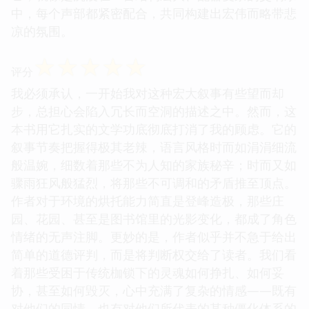
中，每个声部都紧密配合，共同构建出宏伟而略带悲
凉的氛围。
☆
☆
☆
☆
☆
评分
我必须承认，一开始我对这种宏大叙事有些望而却
步，总担心会陷入冗长而空洞的描述之中。然而，这
本书用它扎实的文学功底彻底打消了我的顾虑。它的
叙事节奏把握得极其老辣，语言风格时而如涓涓细流
般温婉，细数着那些不为人知的家族秘辛；时而又如
骤雨狂风般猛烈，将那些不可调和的矛盾推至顶点。
作者对于环境的烘托能力简直是登峰造极，那些庄
园、花园、甚至是图书馆里的光影变化，都成了角色
情绪的无声注脚。更妙的是，作者似乎并不急于给出
简单的道德评判，而是将判断权交给了读者。我们看
着那些受困于传统枷锁下的灵魂如何挣扎、如何妥
协，甚至如何毁灭，心中充满了复杂的情感——既有
对他们的同情，也有对他们所代表的某种僵化体系的