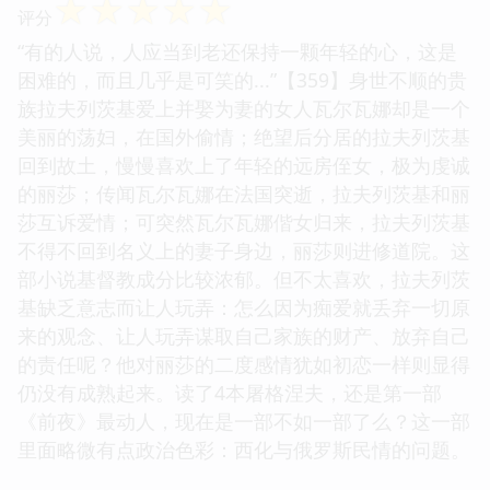
☆
☆
☆
☆
☆
评分
“有的人说，人应当到老还保持一颗年轻的心，这是
困难的，而且几乎是可笑的...”【359】身世不顺的贵
族拉夫列茨基爱上并娶为妻的女人瓦尔瓦娜却是一个
美丽的荡妇，在国外偷情；绝望后分居的拉夫列茨基
回到故土，慢慢喜欢上了年轻的远房侄女，极为虔诚
的丽莎；传闻瓦尔瓦娜在法国突逝，拉夫列茨基和丽
莎互诉爱情；可突然瓦尔瓦娜偕女归来，拉夫列茨基
不得不回到名义上的妻子身边，丽莎则进修道院。这
部小说基督教成分比较浓郁。但不太喜欢，拉夫列茨
基缺乏意志而让人玩弄：怎么因为痴爱就丢弃一切原
来的观念、让人玩弄谋取自己家族的财产、放弃自己
的责任呢？他对丽莎的二度感情犹如初恋一样则显得
仍没有成熟起来。读了4本屠格涅夫，还是第一部
《前夜》最动人，现在是一部不如一部了么？这一部
里面略微有点政治色彩：西化与俄罗斯民情的问题。