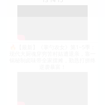
🔥【最新】《掌勺农女》第1~5季：
现代大厨魂穿穷苦村姑遭退亲，靠一
锅秘制卤味带全家摆摊，勤恳打拼终
逆袭暴富！