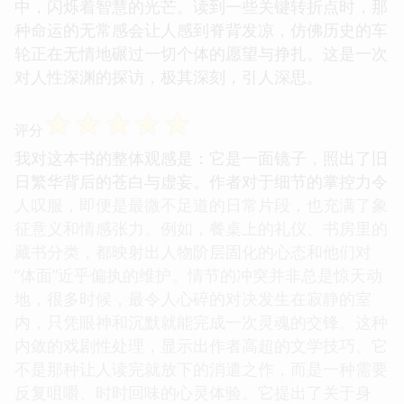
中，闪烁着智慧的光芒。读到一些关键转折点时，那
种命运的无常感会让人感到脊背发凉，仿佛历史的车
轮正在无情地碾过一切个体的愿望与挣扎。这是一次
对人性深渊的探访，极其深刻，引人深思。
☆
☆
☆
☆
☆
评分
我对这本书的整体观感是：它是一面镜子，照出了旧
日繁华背后的苍白与虚妄。作者对于细节的掌控力令
人叹服，即便是最微不足道的日常片段，也充满了象
征意义和情感张力。例如，餐桌上的礼仪、书房里的
藏书分类，都映射出人物阶层固化的心态和他们对
“体面”近乎偏执的维护。情节的冲突并非总是惊天动
地，很多时候，最令人心碎的对决发生在寂静的室
内，只凭眼神和沉默就能完成一次灵魂的交锋。这种
内敛的戏剧性处理，显示出作者高超的文学技巧。它
不是那种让人读完就放下的消遣之作，而是一种需要
反复咀嚼、时时回味的心灵体验。它提出了关于身