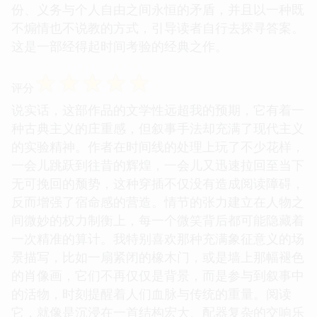
份、义务与个人自由之间永恒的矛盾，并且以一种既
不煽情也不说教的方式，引导读者自行去探寻答案。
这是一部经得起时间考验的经典之作。
☆
☆
☆
☆
☆
评分
说实话，这部作品的文学性远超我的预期，它有着一
种古典主义的庄重感，但叙事手法却充满了现代主义
的实验精神。作者在时间线的处理上玩了不少花样，
一会儿跳跃到往昔的辉煌，一会儿又迅速拉回至当下
无可挽回的颓势，这种穿插不仅没有造成阅读障碍，
反而增强了宿命感的营造。情节的张力建立在人物之
间微妙的权力制衡上，每一个微笑背后都可能隐藏着
一次精准的算计。我特别喜欢那种充满象征意义的场
景描写，比如一扇紧闭的橡木门，或是墙上那幅褪色
的肖像画，它们不再仅仅是背景，而是参与到叙事中
的活物，时刻提醒着人们血脉与传统的重量。阅读
它，就像是沉浸在一首结构宏大、配器复杂的交响乐