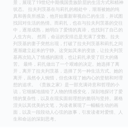
景，展现了19世纪中期俄国贵族阶层的生活方式和精神
状态。 拉夫列茨基在与莉扎的相处中，渐渐被她的纯
真和善良所感染，他开始重新审视自己的生活，并试图
找回对生活的热情。而莉扎，也在与拉夫列茨基的交往
中，逐渐成熟，她明白了爱情的真谛，也找到了自己的
人生方向。 然而，命运的安排总是充满了变数。拉夫
列茨基的妻子突然出现，打破了拉夫列茨基和莉扎之间
逐渐建立起来的宁静。这突如其来的变故，让拉夫列茨
基再次陷入了情感的困境，也让莉扎承受了巨大的痛
苦。 最终，莉扎做出了一个艰难的决定。她选择了离
开，离开了拉夫列茨基，选择了另一种生活方式。她的
离开，虽然令人惋惜，但也体现了她内心的坚韧和对理
想的追求。 《贵族之家》是一部充满诗意和哲理的小
说，它细腻地描绘了人物的情感变化，深刻地探讨了爱
情的复杂性，以及在现实面前理想的脆弱与坚持。屠格
涅夫以其优美的文笔，为读者展现了一幅幅生动的画
面，以及一段段动人心弦的故事，引发读者对爱情、人
生和命运的深刻思考。