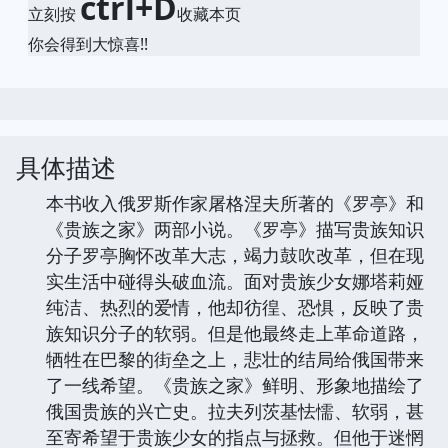
ctrl+D
立刻按
收藏本页
你会得到大惊喜!!
具体描述
本书收入俄罗斯作家屠格涅夫所著的《罗亭》和
《贵族之家》两部小说。《罗亭》描写贵族知识
分子罗亭胸怀改革大志，竭力鼓吹改革，但在现
实生活中碰得头破血流。面对贵族少女娜塔莉娅
纯洁、热烈的爱情，他却彷徨、恐惧，反映了贵
族知识分子的软弱。但是他最终走上革命道路，
牺牲在巴黎的街垒之上，悲壮的结局给俄国带来
了一线希望。《贵族之家》鲜明、形象地描绘了
俄国贵族的兴亡史。拉夫列茨基怯懦、软弱，甚
至寄希望于贵族少女的指点与拯救。但他于迷惘