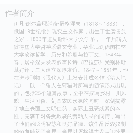
作者简介
伊凡·谢尔盖耶维奇·屠格涅夫（1818～1883），
俄国19世纪批判现实主义作家，出生于世袭贵族
之家，1833年进莫斯科大学文学系，一年后转入
彼得堡大学哲学系语文专业，毕业后到德国柏林
大学攻读哲学、历史和希腊与拉丁文。1843年
春，屠格涅夫发表叙事长诗《巴拉莎》受别林斯
基好评，二人建立深厚友谊。1847～1851年，他
在进步刊物《现代人》上发表其成名作《猎人笔
记》。以一个猎人在狩猎时所写的随笔形式出现
的，包括25个短篇故事，全书在描写乡村山川风
貌、生活习俗、刻画农民形象的同时，深刻揭露
了地主表面上文明仁慈，实际上丑恶残暴的本
性，充满了对备受欺凌的劳动人民的同情，写出
了他们的聪明智慧和良好品德。该作品反农奴制
的倾向触怒了当局，当局以屠格涅夫发表追悼果