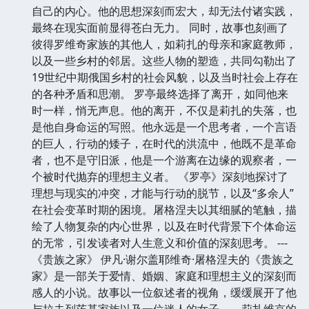
自己的内心。他的思想深刻而宏大，却无法付诸实践，
最终在现实面前显得苍白无力。 同时，故事也刻画了
彼得罗维奇家族的其他人，如莉扎的母亲和家庭教师，
以及一些乡村的邻居。这些人物的塑造，共同勾勒出了
19世纪中期俄国乡村的社会风貌，以及当时社会上存在
的各种矛盾和思潮。 罗亭最终选择了离开，如同他来
时一样，悄无声息。他的离开，不仅是莉扎的失落，也
是他自身命运的写照。他永远是一个思考者，一个言语
的巨人，行动的矮子，在时代的洪流中，他既不是革命
者，也不是守旧派，他是一个游离在边缘的观察者，一
个被时代抛弃的理想主义者。 《罗亭》深刻地探讨了
理想与现实的冲突，才能与行动的脱节，以及“多余人”
在社会变革时期的困境。屠格涅夫以其细腻的笔触，描
绘了人物复杂的内心世界，以及在时代背景下个体命运
的无常，引发读者对人生意义和价值的深刻思考。 ---
《贵族之家》 伊凡·谢尔盖耶维奇·屠格涅夫的《贵族之
家》是一部关于爱情、婚姻、家庭和理想主义的深刻而
感人的小说。故事以一位叙述者的视角，缓缓展开了他
与拉夫列茨基家族以及一位迷人的女子——莉扎维京的