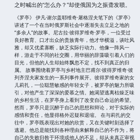
之时喊出的“怎么办？”却使俄国为之振聋发聩。
《罗亭》 伊凡·谢尔盖耶维奇·屠格涅夫笔下的《罗亭》
讲述了一个在当时俄罗斯社会中逐渐失去立足之地的
“多余人”的故事。尼古拉·彼得罗维奇·罗亭，一位受过
良好教育、口才出众的贵族青年，他才华横溢，谈吐风
雅，却又优柔寡断，缺乏实际行动力。他像一阵风一
样，游走于不同的社交圈，用华丽的辞藻吸引着人们的
目光，但他的人生却始终飘忽不定，找不到真正的归
属。 故事围绕着罗亭与乡村地主巴甫尔·彼得罗维奇·彼
列齐涅夫家发生的一系列事件展开。彼得罗维奇家的女
儿莉扎，一位聪慧敏感的年轻女子，被罗亭的魅力所吸
引，对他产生了深深的爱慕之情。她渴望逃离枯燥乏味
的乡村生活，在罗亭身上看到了改变自己命运的希望。
然而，罗亭只是沉醉于自己的思想和辩论，对于实际的
感情和责任，他显得格外迟疑和退缩。 在与莉扎的交
往中，罗亭既表现出对她的欣赏，又在关键时刻选择了
逃避。他总是能找到各种理由来解释自己的不作为，将
自己的失败归咎于环境或他人的不足，却从未真正审视