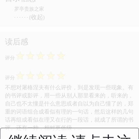
罗亭贵族之家
收起
· · · · · · (
)
读后感
☆
☆
☆
☆
☆
评分
☆
☆
☆
☆
☆
评分
不想对屠格涅夫有什么评价，到是发现一些现象。有
的书评或影评，用一些从别人那里看来的，听来的，
自己也不太懂是什么意思或者自以为自己懂了的，郑
重的词语组合成看似有理的一句话，然后这样的几句
话再组成看似在理又在行的一段话，就成了所谓的书
评。还有一种，相对更低级，...