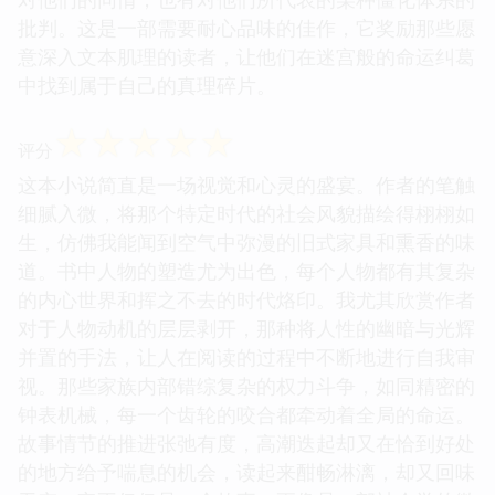
批判。这是一部需要耐心品味的佳作，它奖励那些愿
意深入文本肌理的读者，让他们在迷宫般的命运纠葛
中找到属于自己的真理碎片。
☆
☆
☆
☆
☆
评分
这本小说简直是一场视觉和心灵的盛宴。作者的笔触
细腻入微，将那个特定时代的社会风貌描绘得栩栩如
生，仿佛我能闻到空气中弥漫的旧式家具和熏香的味
道。书中人物的塑造尤为出色，每个人物都有其复杂
的内心世界和挥之不去的时代烙印。我尤其欣赏作者
对于人物动机的层层剥开，那种将人性的幽暗与光辉
并置的手法，让人在阅读的过程中不断地进行自我审
视。那些家族内部错综复杂的权力斗争，如同精密的
钟表机械，每一个齿轮的咬合都牵动着全局的命运。
故事情节的推进张弛有度，高潮迭起却又在恰到好处
的地方给予喘息的机会，读起来酣畅淋漓，却又回味