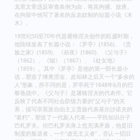
戈里文章违反审查条例为由，将其拘捕、放逐。
在拘留中他写了著名的反农奴制的短篇小说《木
木》。
19世纪50至70年代是屠格涅夫创作的旺盛时期，
他陆续发表了长篇小说：《罗亭》(1856)、《贵
族之家》(1859)、《前夜》(1860)、《父与子》
（1862）、《烟》（1867）、《处女地》
（1859）。其中《罗亭》是他的第一部长篇小
说，塑造了继奥涅金、皮却林之后又一个“多余的
人”形象，所不同的是，罗亭死于1848年6月的巴
黎巷战中。《父与子》是屠格涅夫的代表作。它
反映了代表不同社会阶级力量的“父与子”的关
系，描写亲英派自由主义贵族代表基尔沙诺夫的
“老朽”，塑造了一代新人代表——平民知识分子
巴札罗夫。但巴札罗夫身上也充满矛盾，他是旧
制度的叛逆者，一个“虚无主义者”，否认一切旧