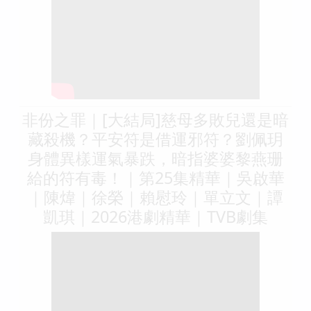
非份之罪｜[大結局]慈母多敗兒還是暗
藏殺機？平安符是借運邪符？劉佩玥
身體異樣運氣暴跌，暗指婆婆黎燕珊
給的符有毒！｜第25集精華｜吳啟華
｜陳煒｜徐榮｜賴慰玲｜單立文｜譚
凱琪｜2026港劇精華｜TVB劇集