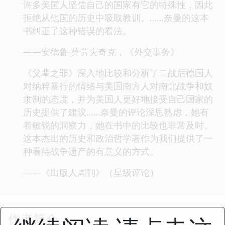
许多美国人坚信自己的国家有它的特殊性，因此
拒绝从他国的历史中吸取教训。……奈曼的这本
书纠正了这种错误的看法。
——安德鲁·莫劳夫奇克，《外交事务》
《父辈之罪》深入地比较和分析了二战后德国人
对纳粹暴行的情绪与美国南方人对南北战争和奴
隶制的态度，并为美国人更好地接受自己国家的
历史提供了建议……奈曼的评论深思熟虑，她有
着敏锐的洞察力，她在书中的比较也非常及时。
这本杰出的历史和政治哲学著作为我们提供了一
种看待战争遗产的有意义的方式。
——《出版人周刊》（星级评论）
作者简介