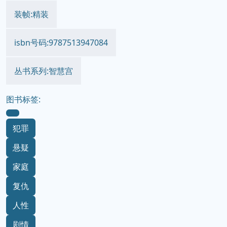
装帧:精装
isbn号码:9787513947084
丛书系列:智慧宫
图书标签:
犯罪
悬疑
家庭
复仇
人性
剧情