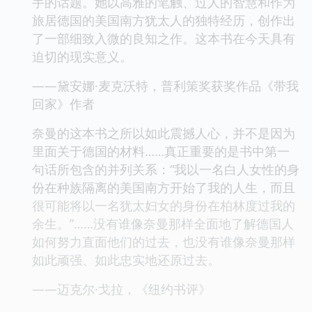
手的话题。她以高雅的笔触、过人的智慧和作为
旅居德国的美国南方犹太人的独特经历，创作出
了一部细致入微的良知之作。这本书在今天具有
迫切的现实意义。
——黛安娜·麦克沃特，普利策奖获奖作品《带我
回家》作者
奈曼的这本书之所以如此震撼人心，并不是因为
里面关于德国的材料……真正重要的是书中第一
句话所包含的并列关系：“我以一名白人女性的身
份在种族隔离的美国南方开始了我的人生，而且
很可能将以一名犹太妇女的身份在柏林度过我的
余生。”……没有谁像奈曼那样全面地了解德国人
如何努力直面他们的过去，也没有谁像奈曼那样
如此顽强、如此忠实地还原过去。
——迈克尔·戈拉，《纽约书评》