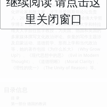
继续阅读 请点击这
苏珊·奈曼（Susan Neiman），道德哲学家、文
化评论家和散文家，波茨坦爱因斯坦论坛负责
里关闭窗口
人，2014年斯宾诺莎奖获得者。她是哈佛大学哲
学博士，受业于罗尔斯，先后在耶鲁大学和特拉
维夫大学担任哲学教授，为美国、德国和英国的
多家媒体撰写文化政治评论。奈曼的写作主题涉
及启蒙运动、道德哲学、形而上学和当代政治
等，她的著作包括《为什么长大》（Why Grow
Up?）、《现代思想中的恶》（Evil in Modern
Thought）、《道德明晰》（Moral Clarity）、
《理性的统一》（The Unity of Reason）等。
目录信息
目 录
第一部分 德国的教训