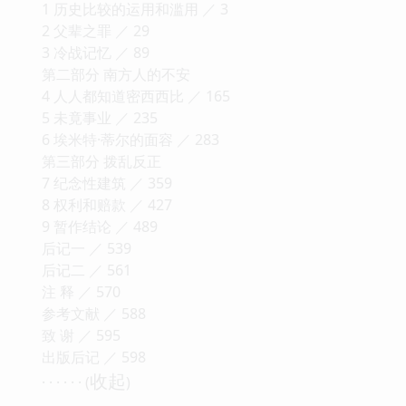
1 历史比较的运用和滥用 ／ 3
2 父辈之罪 ／ 29
3 冷战记忆 ／ 89
第二部分 南方人的不安
4 人人都知道密西西比 ／ 165
5 未竟事业 ／ 235
6 埃米特·蒂尔的面容 ／ 283
第三部分 拨乱反正
7 纪念性建筑 ／ 359
8 权利和赔款 ／ 427
9 暂作结论 ／ 489
后记一 ／ 539
后记二 ／ 561
注 释 ／ 570
参考文献 ／ 588
致 谢 ／ 595
出版后记 ／ 598
收起
· · · · · · (
)