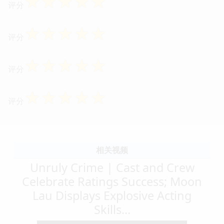
☆
☆
☆
☆
☆
评分
☆
☆
☆
☆
☆
评分
☆
☆
☆
☆
☆
评分
☆
☆
☆
☆
☆
评分
相关视频
Unruly Crime | Cast and Crew
Celebrate Ratings Success; Moon
Lau Displays Explosive Acting
Skills...