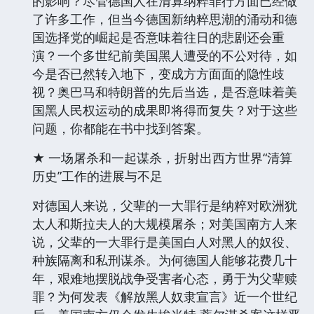
的影响？尽管德国人在清算纳粹罪行方面已经做
了许多工作，但当今德国新纳粹思潮的涌动和德
国选择党的崛起是否意味着往日的悲剧还会重
演？一个多世纪前美国黑人遭受的不公对待，如
今是否已然转入地下，变成方方面面的隐性歧
视？奥巴马和特朗普的先后当选，是否意味着美
国黑人民权运动的成果即将得而复失？对于这些
问题，你都能在书中找到答案。
★ 一场屠杀和一起谋杀，折射出西方世界“清算
历史”工作的进展与不足
对德国人来说，父辈的一大罪行是纳粹对欧洲犹
太人和斯拉夫人的大规模屠杀；对美国南方人来
说，父辈的一大罪行是美国白人对黑人的奴役、
种族隔离和私刑谋杀。为何德国人能够花费几十
年，艰难地摆脱战争受害者心态，勇于为父辈赎
罪？为何发表《解放黑人奴隶宣言》近一个世纪