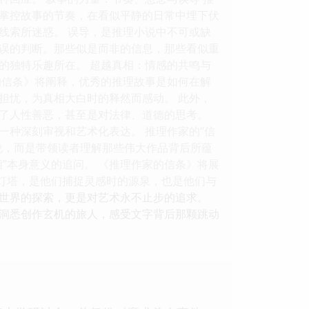
掌控故事的节奏，在看似平静的日常中埋下伏
线索所迷惑。 误导，是推理小说中不可或缺
误的判断。那些似是而非的信息，那些看似重
的独特乐趣所在。 超越真相：情感的共鸣与
的信条》将阐释，优秀的推理故事是如何在解
担忧，为真相大白时的释然而感动。 此外，
了人性善恶，甚至是对法律、道德的思考。
种深刻审视和艺术化表达。 推理作家的“信
小说，而是带领读者理解那些伟大作品背后所蕴
”本身意义的追问。 《推理作家的信条》将展
的灯塔，是他们捕捉灵感时的源泉，也是他们与
世界的探索，更是对艺术永不止步的追求。
洞悉创作玄机的旅人，感受文字背后那颗跳动