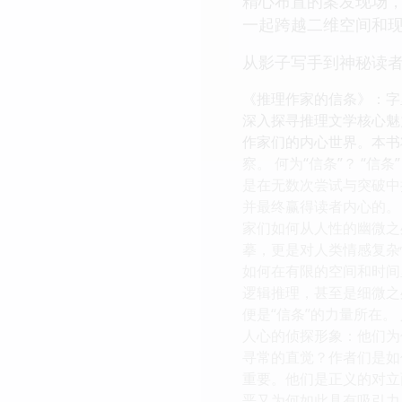
精心布置的案发现场，
一起跨越二维空间和现
从影子写手到神秘读者
《推理作家的信条》：字
深入探寻推理文学核心魅
作家们的内心世界。本书
察。 何为“信条”？ 
是在无数次尝试与突破中
并最终赢得读者内心的。
家们如何从人性的幽微之
摹，更是对人类情感复杂
如何在有限的空间和时间
逻辑推理，甚至是细微之
便是“信条”的力量所在
人心的侦探形象：他们为
寻常的直觉？作者们是如
重要。他们是正义的对立
恶又为何如此具有吸引力