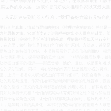
除了一般刑事案件常见的尸体之外，还散落着最新出版的
实世界的杀人案，这或许是“我”成为推理作家以来最大
，从记忆迷失到机器人行凶，“我”已备好六篇各具特色
里行间的真相，情感与逻辑的交织 《推理作家的信条》并非是
力的思想之旅。它邀请读者走进那些构建出令人屏息的谜团、塑
将带领我们窥探推理小说创作的幕后，理解那些看似天马行空的
“信条”，在这里，象征着推理作家们坚守的创作原则、方法论，甚
提炼出的独特创作DNA。本书将层层剥开这些信条的面纱，揭
 从动机到手法，探寻犯罪的艺术 任何一个精彩的推理故事，都
处挖掘出犯罪的根源——那些贪婪、嫉妒、复仇，或是更加难以
性的深刻理解。 同样，精心设计的作案手法是推理小说的灵魂
里，上演一场场令人叹为观止的“不可能犯罪”。我们会看到，
处的观察与运用。作家们如何巧妙地利用读者的思维盲点，设置
。 人物的塑造：正义的化身与邪恶的镜像 推理小说中，侦探角
何如此执着于真相？他们的破案风格有何独到之处？是冷静理智
何赋予这些角色灵魂，让他们在破解谜案的同时，也展现出人性
面，是黑暗力量的具象化。本书将探究作家们如何塑造令人难忘
？每一个反派都是其背后动机的延伸，是作者对人性阴暗面的某种