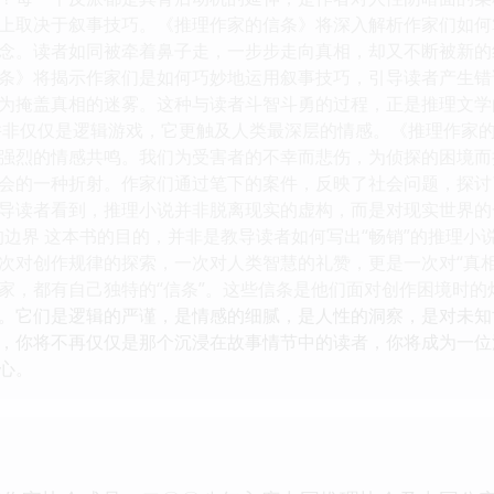
上取决于叙事技巧。《推理作家的信条》将深入解析作家们如何
念。读者如同被牵着鼻子走，一步步走向真相，却又不断被新的
条》将揭示作家们是如何巧妙地运用叙事技巧，引导读者产生错
为掩盖真相的迷雾。这种与读者斗智斗勇的过程，正是推理文学
并非仅仅是逻辑游戏，它更触及人类最深层的情感。《推理作家
强烈的情感共鸣。我们为受害者的不幸而悲伤，为侦探的困境而
会的一种折射。作家们通过笔下的案件，反映了社会问题，探讨
导读者看到，推理小说并非脱离现实的虚构，而是对现实世界的一
的边界 这本书的目的，并非是教导读者如何写出“畅销”的推理
次对创作规律的探索，一次对人类智慧的礼赞，更是一次对“真相
家，都有自己独特的“信条”。这些信条是他们面对创作困境时
。它们是逻辑的严谨，是情感的细腻，是人性的洞察，是对未知
，你将不再仅仅是那个沉浸在故事情节中的读者，你将成为一位
心。