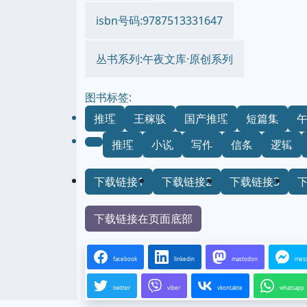
isbn号码:9787513331647
丛书系列:午夜文库·原创系列
图书标签:
推理
王稼骏
国产推理
短篇集
推理
小说
写作
信条
逻辑
下载链接1
下载链接2
下载链接3
下载链接在页面底部
facebook
linkedin
mastodon
mes
twitter
viber
vkontakte
whatsapp