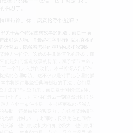
推理小说集——没错，凶手就是“我”。
胆的构思了。
的推理短篇。你，愿意接受挑战吗？
一部关于某个特定虚构故事的剧透，而是一场
造出鲜活人物、并最终在字里行间揭示真相的
诡计背后，隐藏着怎样的精巧构思和深刻洞
至是某种人生哲学。这信条并非是僵化的教条，而
示它们是如何塑造故事的骨架，赋予情节生命，
始于一个引人入胜的动机。本书将深入剖析作
捉摸的心理暗流。这不仅仅是对罪犯心理的描
。本书将探讨那些经典与创新的手法，它们是
这些手法并非凭空而来，而是基于对物理定律、
一个个陷阱，让真相在最后一刻豁然开朗？这
色的魅力不亚于案件本身。本书将审视那些深入
的头脑，还是敏锐的观察力，亦或是某种超乎
的光辉与挣扎？ 与此同时，反派角色也同样
的反派，他们的动机为何如此强大，他们的邪
回应。 叙事的力量：节奏、悬念与误导 推