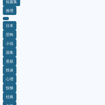
短篇集
推理
日本
恐怖
小说
选集
悬疑
怪谈
心理
惊悚
经典