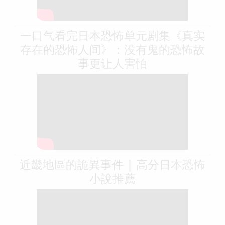
一口气看完日本恐怖单元剧集《真实
存在的恐怖人间》：没有鬼的恐怖故
事更让人害怕
近畿地區的詭異事件 | 高分日本恐怖
小說推薦