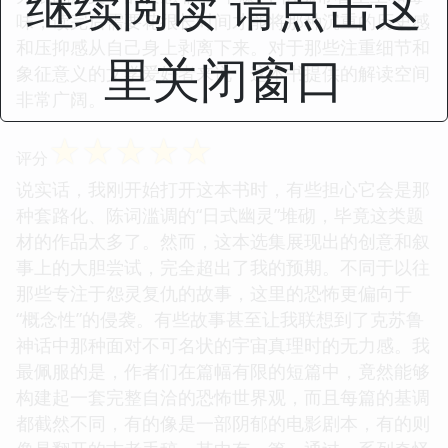
继续阅读 请点击这
味，读完后需要花很长时间才能将那种沉重的历史感
和压抑感从自己身上剥离下来。对于那些注重细节和
里关闭窗口
象征意义的文学爱好者来说，这本书提供的解读空间
非常广阔。
☆
☆
☆
☆
☆
评分
说实话，我刚开始打开这本书时，有些担心它会是那
种套路化、陈词滥调的“日式幽灵”堆砌，毕竟这类题
材的作品太多了。然而，这本选集展现出的创意和叙
事上的大胆尝试，完全超出了我的预期。不同于以往
那些专注于怨灵复仇的故事，这里的恐怖更偏向于
“概念性”的侵袭。有些故事甚至让我联想到了克苏鲁
神话中那种面对不可名状的宇宙真理时的无力感。我
最佩服的是，作者们在篇幅有限的短篇中，竟然能够
构建起一套完整自洽的恐怖世界观，而且每篇的基调
都截然不同，有的像是一部阴郁的电影剧本，有的则