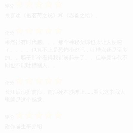
☆
☆
☆
☆
☆
评分
最喜欢《抱茗荷之说》和《赤首之绘》。
☆
☆
☆
☆
☆
评分
果然很有时代感。。。那个神秘女郎也太让人便秘
了。。。。也算不上是恐怖小说吧，吐槽点还是蛮多
的。。肠子那个看得我都笑起来了。。但毕竟年代不
同也不能吐槽别人。。
☆
☆
☆
☆
☆
评分
长江后浪推前浪，前浪死在沙滩上……看完这书我大
概就是这个感觉。
☆
☆
☆
☆
☆
评分
附作者生平介绍