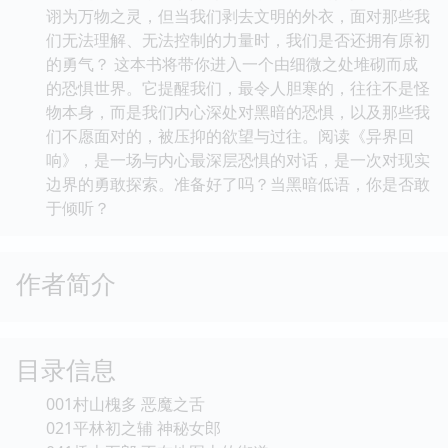
诩为万物之灵，但当我们剥去文明的外衣，面对那些我
们无法理解、无法控制的力量时，我们是否还拥有原初
的勇气？ 这本书将带你进入一个由细微之处堆砌而成
的恐惧世界。它提醒我们，最令人胆寒的，往往不是怪
物本身，而是我们内心深处对黑暗的恐惧，以及那些我
们不愿面对的，被压抑的欲望与过往。阅读《异界回
响》，是一场与内心最深层恐惧的对话，是一次对现实
边界的勇敢探索。准备好了吗？当黑暗低语，你是否敢
于倾听？
作者简介
目录信息
001村山槐多 恶魔之舌
021平林初之辅 神秘女郎