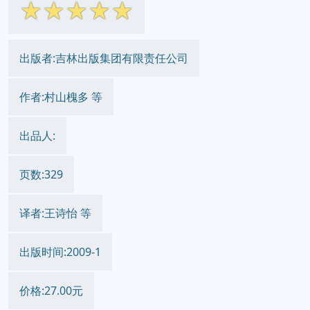
☆
☆
☆
☆
☆
出版者:吉林出版集团有限责任公司
作者:村山槐多 等
出品人:
页数:329
译者:王诗怡 等
出版时间:2009-1
价格:27.00元