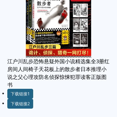
江户川乱步恐怖悬疑外国小说精选集全3册红
房间人间椅子天花板上的散步者日本推理小
说之父心理攻防名侦探惊悚犯罪读客正版图
书
下载链接1
下载链接2