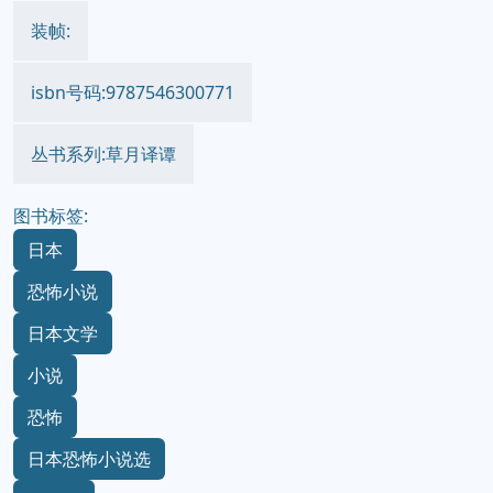
装帧:
isbn号码:9787546300771
丛书系列:草月译谭
图书标签:
日本
恐怖小说
日本文学
小说
恐怖
日本恐怖小说选