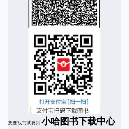
小哈图书下载中心
想要找书就要到