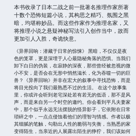
本书收录了日本二战之前一批著名推理作家所著
十数个恐怖短篇小说，其构思之精巧、氛围之黑
暗，均堪称妙品。而这些作家作为推理名家，又
将推理小说之悬疑神秘写法引入创作当中，故而
更加引人入胜，奇诡快意。
《异界回响：潜藏于日常的惊悚》 黑暗，不仅仅是夜
色的笼罩，更是深埋于人心最隐秘角落的恐惧。当我们
卸下白日的伪装，在寂静的深夜，那些曾经被忽视的微
小不安，是否会在无形中悄然滋长，化为吞噬一切的巨
兽？《异界回响》并非在宏大的叙事中寻找恐怖，而是
将目光投向了我们最熟悉不过的生活。 在这个故事集
里，你或许会听到老宅深处若有若无的低语，那不是风
声，而是来自另一个时空的邀约。你会看到平凡夫妻家
中，那个似乎永远无法摆脱的怪异影子，它依附在日常
琐碎之中，一点点侵蚀着他们的理智与情感。作者以极
其细腻的笔触，勾勒出人性的脆弱与失衡，当熟悉的家
变得陌生，当亲近的人展露出陌生的狰狞，我们该如何