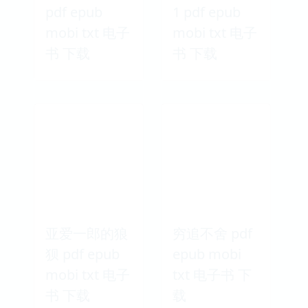
pdf epub
1 pdf epub
mobi txt 电子
mobi txt 电子
书 下载
书 下载
亚爱一郎的狼
穷追不舍 pdf
狈 pdf epub
epub mobi
mobi txt 电子
txt 电子书 下
书 下载
载