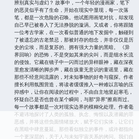
辨别真实与虚幻？ 故事中，一个年轻的漫画家，笔下
的恶灵似乎有了生命，开始在现实中显现，每一次落
笔，都是一次危险的召唤。他试图用画笔对抗，却发现
自己早已被卷入了无法挣脱的漩涡。又或者，你将跟随
一位考古学家，在一次看似普通的地下发掘中，触碰到
了被遗忘的古老禁忌，那被封存的怨念，并非仅仅是历
史的尘埃，而是复苏的、拥有强大力量的黑暗。 《异
界回响》的恐怖，不是突如其来的尖叫，而是细水长流
的侵蚀。它藏在镜子中一闪而过的异样眼神，藏在深夜
里愈发清晰的脚步声，藏在孩童无意识的童谣里，藏在
那些不经意间流露的，对未知事物的好奇与窥探。作者
擅长利用氛围营造，将读者缓缓推入一种难以言喻的压
抑感中，让你在阅读的过程中，不由自主地竖起寒毛，
怀疑自己是否也曾在某个瞬间，与那“异界”擦肩而过。
每一个故事都是一次对现实边界的模糊化处理。作者毫
不避讳地探讨了人类的孤独、执念、悔恨以及潜藏的罪
恶感，并将这些负面情绪放大，赋予它们实体，让它们
在黑暗中肆意蔓延。那些看似独立的事件，或许都指向
一个更深层的，关于人与未知宇宙关系的拷问。我们自