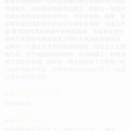
故事本身围绕着一位声名显赫但晚年落魄的无声电影
导演展开，他试图用他最后的精力，拍摄出一部能对
抗新兴有声电影的史诗巨作。书中对光线、构图、面
部特写这些电影语言的文字转译非常高明，读者几乎
能“看”到那些黑白画面中的情绪流动。我非常欣赏作
者对艺术理想与商业现实之间巨大鸿沟的无情揭示。
这种对一个逝去艺术形式的深情致敬，结合主人公固
执己见、近乎偏执的创作精神，共同构成了一种既浪
漫又悲壮的基调。读完后，我立刻找来了几部那个时
代的经典默片观看，那本书成功地为我打开了一扇通
往黄金年代的视窗。
☆
☆
☆
☆
☆
评分
动机够垃圾
☆
☆
☆
☆
☆
评分
铁路爱好者只读下去了《糸锯与之字形》，摊手……