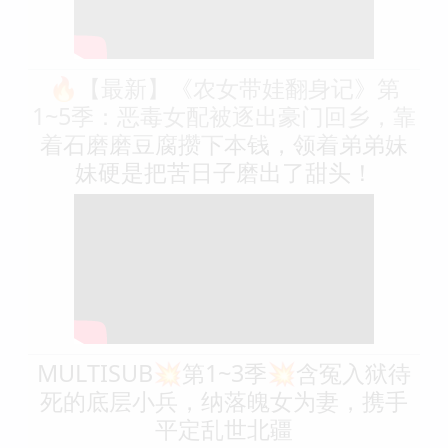
🔥【最新】《农女带娃翻身记》第
1~5季：恶毒女配被逐出豪门回乡，靠
着石磨磨豆腐攒下本钱，领着弟弟妹
妹硬是把苦日子磨出了甜头！
MULTISUB💥第1~3季💥含冤入狱待
死的底层小兵，纳落魄女为妻，携手
平定乱世北疆