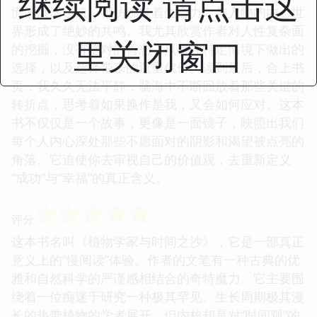
继续阅读 请点击这
慌的港湾小镇，都仿佛带着生命力，与人物的内心世
界形成了绝妙的共鸣。我尤其欣赏作者对人性复杂面
里关闭窗口
的挖掘，没有绝对的善恶，只有在特定情境下做出的
选择，以及选择带来的沉重代价。读到最后，合上书
页，我久久无法平静，脑海中不断回放着那些关键的
转折点，思考着如果换作是我，又会如何应对。这本
书不仅仅是一个故事，更像是一面镜子，映照出我们
每个人内心深处那些不愿面对的阴影和渴望被点亮的
角落。它迫使你去审视自己的价值观，去重新定义
“成功”与“幸福”的真正含义。
☆
☆
☆
☆
☆
评分
这本书名叫《植物学家与时间之沙》，它是一部真正
意义上的“慢阅读”体验。作者的文笔有一种古典的优
雅和自然科学的严谨感相结合的奇特魔力。它主要围
绕着一位痴迷于研究一种极其罕见、生长周期极其漫
长的热带植物的学者展开，但内核却是对“时间观”的