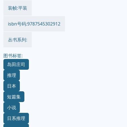
装帧:平装
isbn号码:9787545302912
丛书系列:
图书标签:
岛田庄司
推理
日本
短篇集
小说
日系推理