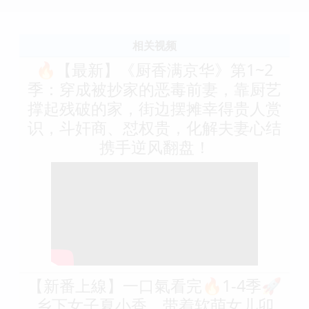
相关视频
🔥【最新】《厨香满京华》第1~2
季：穿成被抄家的恶毒前妻，靠厨艺
撑起残破的家，街边摆摊幸得贵人赏
识，斗奸商、怼权贵，化解夫妻心结
携手逆风翻盘！
【新番上線】一口氣看完🔥1-4季🚀
乡下女子夏小香，带着软萌女儿卯