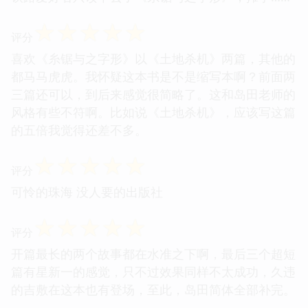
☆
☆
☆
☆
☆
评分
喜欢《糸锯与之字形》以《土地杀机》两篇，其他的
都马马虎虎。我怀疑这本书是不是缩写本啊？前面两
三篇还可以，到后来感觉很简略了。这和岛田老师的
风格有些不符啊。比如说《土地杀机》，应该写这篇
的五倍我觉得还差不多。
☆
☆
☆
☆
☆
评分
可怜的珠海 没人要的出版社
☆
☆
☆
☆
☆
评分
开篇最长的两个故事都在水准之下啊，最后三个超短
篇有星新一的感觉，只不过效果同样不太成功，久违
的吉敷在这本也有登场，至此，岛田简体全部补完。