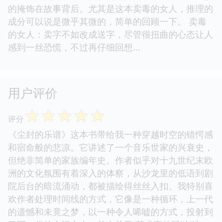
的掩饰在故事背后。尤其是这本卖毒的女人，推理的
成分可以说是微乎其微的，简单的回顾一下。 卖毒
的女人：卖字不如改成送字，尽管很扭曲的心态让人
感到一丝恐慌，不过再仔细回想...
用户评价
☆
☆
☆
☆
☆
评分
《尘封的乐谱》这本书带给我一种穿越时空的错愕感
和宿命般的悲凉。它讲述了一个音乐世家的兴衰史，
但绝非简单的家族编年史。作者似乎对十九世纪末欧
洲的文化氛围有着深入的体察，从沙龙里的低语到剧
院后台的暗流涌动，都被描绘得丝丝入扣。我特别喜
欢作者处理时间线的方式，它像是一种循环，上一代
的遗憾和未竟之梦，以一种令人唏嘘的方式，投射到