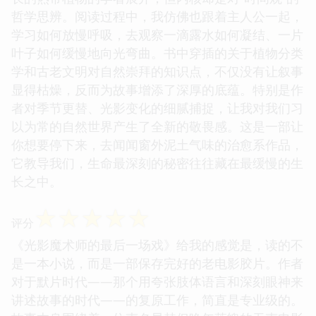
哲学思辨。阅读过程中，我仿佛也跟着主人公一起，
学习如何放慢呼吸，去观察一滴露水如何凝结、一片
叶子如何缓慢地向光弯曲。书中穿插的关于植物分类
学和古老文明对自然崇拜的知识点，不仅没有让叙事
显得枯燥，反而为故事增添了深厚的底蕴。特别是作
者对季节更替、光影变化的细腻捕捉，让我对我们习
以为常的自然世界产生了全新的敬畏感。这是一部让
你想要停下来，去闻闻窗外泥土气味的治愈系作品，
它教导我们，生命最深刻的秘密往往藏在最缓慢的生
长之中。
☆
☆
☆
☆
☆
评分
《光影魔术师的最后一场戏》给我的感觉是，读的不
是一本小说，而是一部保存完好的老电影胶片。作者
对于默片时代——那个用夸张肢体语言和深刻眼神来
讲述故事的时代——的复原工作，简直是专业级的。