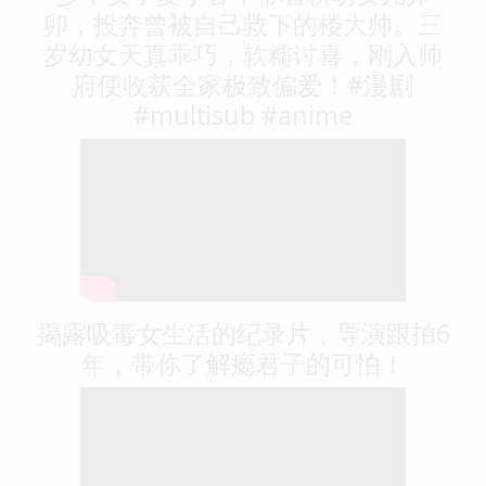
卯，投奔曾被自己救下的楼大帅。三
岁幼女天真乖巧，软糯讨喜，刚入帅
府便收获全家极致偏爱！#漫剧
#multisub #anime
揭露吸毒女生活的纪录片，导演跟拍6
年，带你了解瘾君子的可怕！