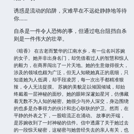
诱惑是流动的陷阱，灾难早在不远处静静地等待
你……
自杀是一件令人恐怖的事，但通过电台阻挡自杀
则是一件伟大的壮举。
《暗香》 在古老而繁华的江南水乡，有一位名叫苏婉
的女子。她并非出身名门，却凭借着过人的智慧和惊人
的毅力，在商界闯出了一片天地。她的生意做得很大，
涉及的领域也颇为广泛，但无人知晓她真正的底细，只
知道她为人低调，却手段凌厉，每一次出手都精准狠
辣，令人无法捉摸。 苏婉的美貌足以倾国倾城，却始
终戴着一层神秘的面纱。她的眼眸深邃如星河，仿佛藏
着无数不为人知的秘密。她很少与外人深交，身边围绕
的也多是办事得力的伙计和忠心耿耿的护卫。然而，在
平静的外表之下，一股暗流正在涌动。 故事的开端，
是苏婉收到了一封神秘的信件。信中透露了关于她过去
的一段惊天秘密，这秘密与她曾经失去的亲人有关，也