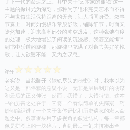
了下一代的命运之上。其中关于“艺术家的孤独”这一
主题的探讨尤为深刻，那种为了追求完美艺术而不得
不与世俗生活保持距离的无奈，让人感同身受。叙事
节奏上，时而如慢板乐章般舒缓，铺陈细节，时而又
陡然加速，迎来高潮部分的冲突爆发，这种张弛有度
的处理，极大地增强了阅读的沉浸感。我甚至能“听”
到书中乐谱的旋律，那旋律里充满了对逝去美好的挽
歌，让人欲罢不能，又为之叹息。
☆
☆
☆
☆
☆
评分
老实说，当我翻开《铁轨尽头的秘密》时，我本以为
这又是一部俗套的悬疑小说，无非是层层剥开的阴谋
和最后的正义伸张。然而，我错了，大错特错。这本
书的厉害之处在于，它将一个看似简单的失踪案，巧
妙地编织进了一个关于集体记忆和历史遗忘的宏大命
题之中。叙事者采用了多视角的叙述结构，每一章都
像是拼图上的一块碎片，直到最后一刻才拼凑出全