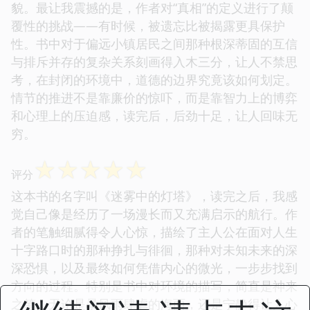
貌。最让我震撼的是，作者对“真相”的定义进行了颠
覆性的挑战——有时候，被遗忘比被揭露更具保护
性。书中对于偏远小镇居民之间那种根深蒂固的互信
与排斥并存的复杂关系刻画得入木三分，让人不禁思
考，在封闭的环境中，道德的边界究竟该如何划定。
情节的推进不是靠廉价的惊吓，而是靠智力上的博弈
和心理上的压迫感，读完后，后劲十足，让人回味无
穷。
☆
☆
☆
☆
☆
评分
这本书的名字叫《迷雾中的灯塔》，读完之后，我感
觉自己像是经历了一场漫长而又充满启示的航行。作
者的笔触细腻得令人心惊，描绘了主人公在面对人生
十字路口时的那种挣扎与徘徊，那种对未知未来的深
深恐惧，以及最终如何凭借内心的微光，一步步找到
方向的过程。特别是书中对环境的描写，简直是神来
之笔，无论是暴风雨肆虐的海面，还是宁静得让人心