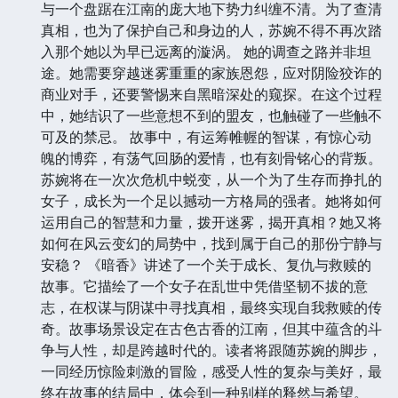
与一个盘踞在江南的庞大地下势力纠缠不清。为了查清
真相，也为了保护自己和身边的人，苏婉不得不再次踏
入那个她以为早已远离的漩涡。 她的调查之路并非坦
途。她需要穿越迷雾重重的家族恩怨，应对阴险狡诈的
商业对手，还要警惕来自黑暗深处的窥探。在这个过程
中，她结识了一些意想不到的盟友，也触碰了一些触不
可及的禁忌。 故事中，有运筹帷幄的智谋，有惊心动
魄的博弈，有荡气回肠的爱情，也有刻骨铭心的背叛。
苏婉将在一次次危机中蜕变，从一个为了生存而挣扎的
女子，成长为一个足以撼动一方格局的强者。她将如何
运用自己的智慧和力量，拨开迷雾，揭开真相？她又将
如何在风云变幻的局势中，找到属于自己的那份宁静与
安稳？ 《暗香》讲述了一个关于成长、复仇与救赎的
故事。它描绘了一个女子在乱世中凭借坚韧不拔的意
志，在权谋与阴谋中寻找真相，最终实现自我救赎的传
奇。故事场景设定在古色古香的江南，但其中蕴含的斗
争与人性，却是跨越时代的。读者将跟随苏婉的脚步，
一同经历惊险刺激的冒险，感受人性的复杂与美好，最
终在故事的结局中，体会到一种别样的释然与希望。