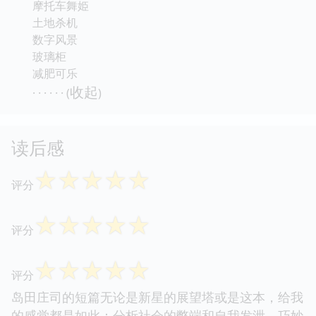
摩托车舞姫
土地杀机
数字风景
玻璃柜
减肥可乐
收起
· · · · · · (
)
读后感
☆
☆
☆
☆
☆
评分
☆
☆
☆
☆
☆
评分
☆
☆
☆
☆
☆
评分
岛田庄司的短篇无论是新星的展望塔或是这本，给我
的感觉都是如此：分析社会的弊端和自我发泄，巧妙