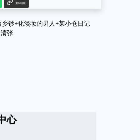
复制链接
西乡钞+化淡妆的男人+某小仓日记
本清张
中心