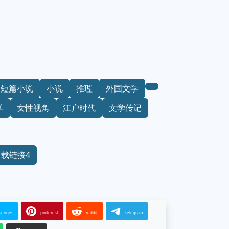
短篇小说
小说
推理
外国文学
学
女性视角
江户时代
文学传记
下载链接4
senger
pinterest
reddit
telegram