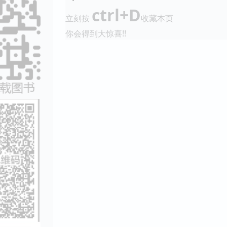
ctrl+D
立刻按
收藏本页
你会得到大惊喜!!