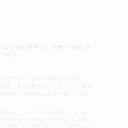
仓地区的孤独残障青年，因童年时对传便
中的故事……
俳句才华却不见容于俳句界的《菊枕》；
的妻子而争风吃醋的《红签》……对事件
文学叙事，将本书烙上松本清张特有的杰
常的传记，它以一种前所未有的视角，深入探
线性叙述小仓的生平事迹，而是将焦点置于那些
记忆片段。 作者并非试图构建一个完整的小仓