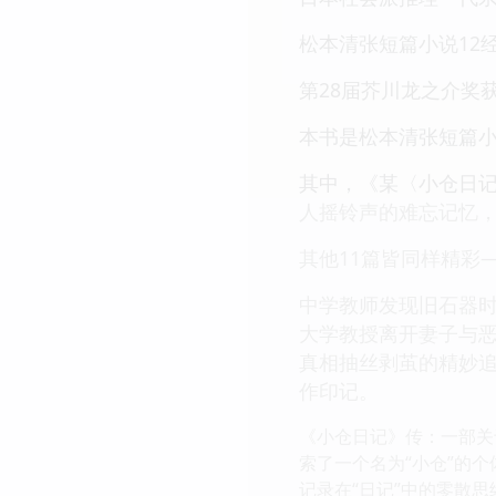
松本清张短篇小说12
第28届芥川龙之介奖
本书是松本清张短篇小
其中，《某〈小仓日记
人摇铃声的难忘记忆，
其他11篇皆同样精彩
中学教师发现旧石器
大学教授离开妻子与
真相抽丝剥茧的精妙
作印记。
《小仓日记》传：一部关
索了一个名为“小仓”的
记录在“日记”中的零散