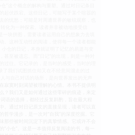
小仓”这个概念的解构与重塑。通过对日记条目
的起伏跌宕。这些日记，可能写于某个喧嚣的
去的忧愁；可能是对周遭世界的敏锐观察，也
身转化为一种探索。读者并非被动地接受信
像是一块拼图，需要读者运用自己的想象力去填
动。这种互动性的阅读，使得每一个读者都能
开。小仓的日记，本身就证明了记忆的易逝与变
，甚至被遗忘。而“日记”的出现，则是一种对
的过往。它记录的，是当时的感受，当时的理
记录了我们试图抓住却又在不经意间溜走的过
个人与自己对话的场所，是向世界发出的无声
在寂寞时刻渴望被理解的心情。本书不提供明
么？我们又是如何通过这些零碎的痕迹，来定
个词语的选择，都经过反复斟酌，旨在最大程
中。通过对日记原文的直接呈现，读者可以直
的哲学漫步，是一次对“自我”的深度挖掘。它
味那些被时间沉淀下的真挚情感。它或许不会
的“小仓”。这是一本值得反复阅读的书，每一