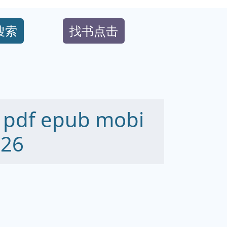
搜索
找书点击
f epub mobi
26