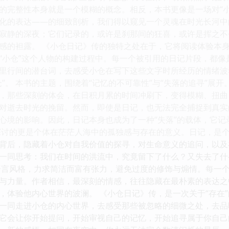
的完整性本身就是一个模糊的概念。相反，本书更像是一场对“
化的表达——的细致剖析，我们得以窥见一个灵魂在时光长河中
寂静的深夜；它们记录的，或许是刹那间的狂喜，或许是挥之不
感的袒露。 《小仓日记》传的独特之处在于，它将阅读体验本
“小仓”这个人物的构建过程中。每一个被引用的日记片段，都
里行间的潜台词，去感受小仓在写下这些文字时所经历的情绪波
仓”。 本书的主题，围绕着“记忆的不可靠性”与“失落的追寻”展
，那些深刻的体会，在日积月累的时间冲刷下，变得模糊、扭曲
对逝去时光的挽留。然而，即使是日记，也无法完全捕捉到真实
心境的影响。因此，日记本身也成为了一种“失落”的载体，它
探讨的更是个体在茫茫人海中的孤独感与存在的意义。日记，是
背后，隐藏着小仓对自我价值的探寻，对生命意义的追问，以及
一同思考：我们在时间的洪流中，究竟留下了什么？又失去了什
语言风格，力求简洁而富有张力，避免过度的修饰与煽情。每一
与力量。作者相信，最深刻的情感，往往隐藏在最朴素的表达之
，体验他内心世界的波澜。 《小仓日记》传，是一次关于“存在”
一同走进小仓的内心世界，去感受那些被忽略的细微之处，去品
它会让你开始提问，开始审视自己的记忆，开始追寻属于你自己