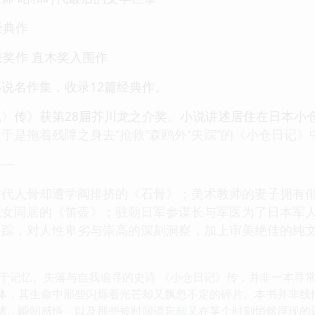
经典作
获奖作 直木奖入围作
说名作集，收录12篇经典作。
〉传》获第28届芥川龙之介奖。小说讲述居住在日本小
于是拖着残障之身去“抢救”森鸥外“失踪”的《小仓日记》
——
时代人骨却遭学阀排挤的《石骨》；美术教师的妻子拥有
恶女同居的《笛壶》；驻朝日军参谋长与军医为了日本军人
追踪，对人性卑劣与崇高的深刻洞察，加上审美绝佳的纯
于记忆、失落与自我追寻的史诗 《小仓日记》传，并非一本寻
个体，其生命中那些闪烁着光芒却又飘忽不定的碎片。本书并非
思绪、瞬间感悟、以及那些被时间遗忘却又在某个时刻悄然浮现的