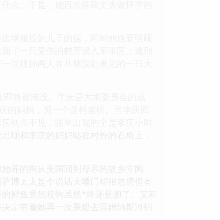
了什么。于是，她再次答应丈夫做怀孕的
韩边境服役的儿子的信，同时他也要照顾
救助了一只受伤的鹤而误入军事区，遭到
里一次祖孙两人在丛林深处看见的一只大
村庄即将被淹没。李庆是大坝委员会的成
李庆的妈妈，另一个是柯老师。当李庆回
李庆视而不见，眼里出现的全是李庆小时
次出现和李庆的妈妈站在村外的石桥上，
和她养的狗从美国回到母亲的故乡立陶
居萨博太太是个说话大嗓门却很热情但有
的鲟鱼竟然咬钩虽然*终还是跑了。艾莉
爷决定带着她再一次乘船去涅姆纳斯河钓