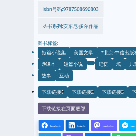
isbn号码:9787508690803
丛书系列:安东尼·多尔作品
图书标签:
短篇小说集
美国文学
*北京·中信出版
@译本
短篇小说
记忆
墙
儿
故事
互动
下载链接1
下载链接2
下载链接3
下载链接在页面底部
facebook
linkedin
mastodon
mes