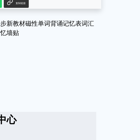
复制链接
同步新教材磁性单词背诵记忆表词汇
记忆墙贴
中心