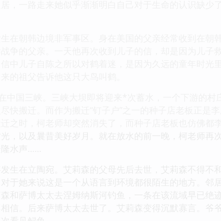
定居，一路走来她似乎渐渐明白自己对于生命的认识缺少
发生在朝韩边境非军事区。身在美国的父亲经常收到在朝
鲜战争的父亲。一天他再次收到儿子的信，却是因为儿子
。信中儿子自陈之所以对鹤着迷，是因为久远的童年时光
回来的祖父告诉他这只大鸟叫鹤。
生在中国三峡。三峡大坝即将迎来*次蓄水，一个下游的
尽快搬迁。而作为搬迁“钉子户”之一的种子店老板正是
搬迁之时，柯老师却突然消失了，而种子店老板也仿佛都
时光，以及曩昔美好岁月。就在放水的前一晚，柯老师再
隆水声……
事发生在立陶宛。艾莉森的父母先后去世，艾莉森不得不
。对于她来说这是一个从语言到环境都很陌生的地方。邻
莉森和萨博太太去涅姆纳斯河钓鱼，一条在该流域早已绝迹
不相信。后来萨博太太去世了。艾莉森变得沉默寡言。爷
次看见鲟鱼……