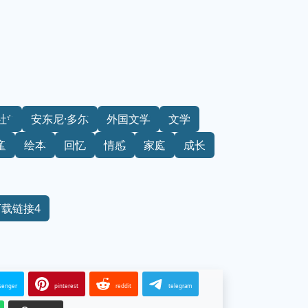
社*
安东尼·多尔
外国文学
文学
童
绘本
回忆
情感
家庭
成长
下载链接4
senger
pinterest
reddit
telegram