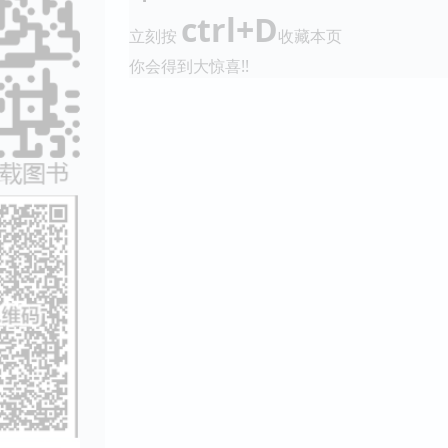
ctrl+D
立刻按
收藏本页
你会得到大惊喜!!