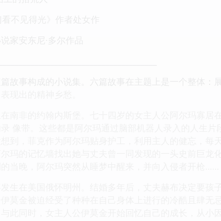
们看不见得光》作者处女作
说家安东尼·多尔作品
________________________________________
短篇故事构成的小说集。六篇故事在主题上是一个整体：
，表现出的精神乡愁。
生在南非的约翰内斯堡。七十四岁的女主人公阿尔玛寡居
录 像带。这些都是阿尔玛通过脑部机器人录入的人生片
没想到，菲克作为阿尔玛贴身护工，利用主人的健忘，每
阿尔玛的记忆墙找出她与丈夫曾一同发现的一头史前巨龙
的当晚，阿尔玛突然从睡梦中醒来，并向入侵者开枪……
事发生在美国俄怀明州。结婚多年后，丈夫赫布决定要孩
子伊莫金被迫经受了种种在自己身体上进行的冷酷且肆无
。与此同时，女主人公伊莫金开始回忆自己的成长，从小