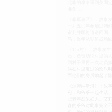
北非的摩洛哥到美国
准备……
《非军事区》：故事
一九五〇年参加过朝
审判并即将遣送回国
鸟，当年从朝鲜战场
《113村》：故事发
员，负责劝说村里的人
到村子里再一次动员
候在村里度过的欢乐
而他们的身后响起了隆
《涅姆纳斯河》：故
宛，和爷爷一起生活
些老年痴呆妇人。艾
森的爷爷对此事完全
鱼，他们的目标就是再