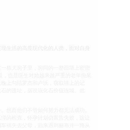
展现生活的高度现代化的人类，面对自身
在一栋大房子里，房间的一整面墙上密密
段，也是医生对她越来越严重的老年痴呆
天晚上勾结罗杰和卢沃，窃取墙上的记
化石的遗址，据说该化石价值连城。然
子。然而他们不管如何努力都无法成功。
忌惮的检查，怀孕计划仍宣告失败，这让
因车祸失去父母，后来遇到赫布并一路从