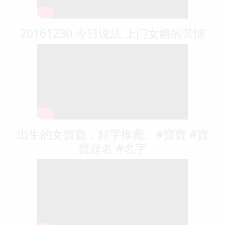
20161230 今日说法 上门女婿的苦恼
出生的女寶寶，好字推薦。#寶寶 #寶
寶起名 #名字