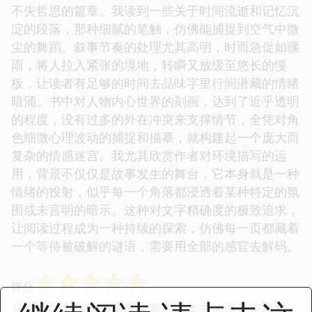
不失哲思的篇章。我读到一些关于时间流逝和记忆沉
淀的段落，那种细腻的笔触，仿佛能捕捉到空气中微
尘的舞蹈。叙事节奏的处理尤其高明，时而急促如骤
雨，将人拉入紧张的境地，转瞬又放缓至悠长的慢
板，让读者有足够的时间去品味字里行间潜藏的情绪
暗涌。书中对人物内心世界的刻画，达到了近乎透明
的程度，没有过多的外在冲突来支撑情节，全凭对角
色细微心理波动的捕捉和描摹，就构建起一个庞大而
复杂的情感迷宫。我尤其欣赏作者对环境描写的运
用，背景不仅仅是故事发生的舞台，它本身就是一种
情绪的投射，似乎每一个角落都浸透着某种特定的氛
围或未言明的暗示。这种对文字精确度的极致追求，
让阅读过程成为一种持续的探索，仿佛每一页都藏着
一个等待被破解的谜语，需要用全部的感官去解码。
☆
☆
☆
☆
☆
评分
从纯粹的文学技巧角度来看，这本书的语言密度极