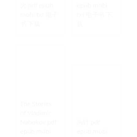
火 pdf epub
epub mobi
mobi txt 电子
txt 电子书 下
书 下载
载
The Stories
of Vladimir
Nabokov pdf
胸针 pdf
epub mobi
epub mobi