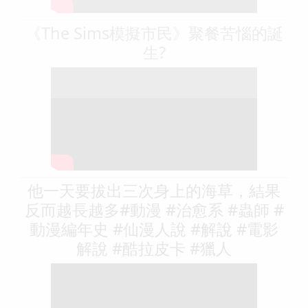
《The Sims模擬市民》聚餐苦惱的誕
生?
他一天要拔出三次身上的海草，結果
反而越長越多#動漫 #治愈系 #蟲師 #
動漫編年史 #仙漫人說 #解說 #電影
解說 #酷拉皮卡 #獵人