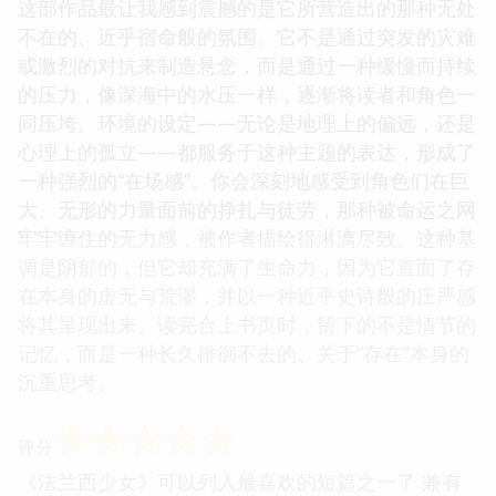
这部作品最让我感到震撼的是它所营造出的那种无处
不在的、近乎宿命般的氛围。它不是通过突发的灾难
或激烈的对抗来制造悬念，而是通过一种缓慢而持续
的压力，像深海中的水压一样，逐渐将读者和角色一
同压垮。环境的设定——无论是地理上的偏远，还是
心理上的孤立——都服务于这种主题的表达，形成了
一种强烈的“在场感”。你会深刻地感受到角色们在巨
大、无形的力量面前的挣扎与徒劳，那种被命运之网
牢牢缠住的无力感，被作者描绘得淋漓尽致。这种基
调是阴郁的，但它却充满了生命力，因为它直面了存
在本身的虚无与荒谬，并以一种近乎史诗般的庄严感
将其呈现出来。读完合上书页时，留下的不是情节的
记忆，而是一种长久徘徊不去的、关于“存在”本身的
沉重思考。
☆
☆
☆
☆
☆
评分
《法兰西少女》可以列入最喜欢的短篇之一了 兼有