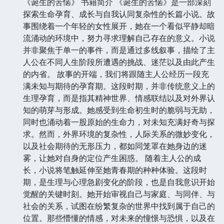
《诞生的苦恼》 书籍简介 《诞生的苦恼》是一部深刻
探索生命孕育、成长与自我认同复杂性的长篇小说。故
事围绕着一个年轻的女性展开，她在一个看似平静却暗
流涌动的环境中，努力寻求理解自己存在的意义。小说
并非聚焦于单一的事件，而是通过多线叙事，描绘了主
人公在不同人生阶段所遭遇的挑战、迷茫以及由此产生
的内省。 故事的开端，我们将跟随主人公经历一段充
满未知与期待的孕育期。这段时期，并非传统意义上的
生理孕育，而是指其精神世界、情感联结以及对外界认
知的萌芽与形成。她感受到生命初生时的脆弱与无助，
同时也涌动着一股原始的生命力，对未知充满好奇与探
求。然而，外界环境的复杂性，人际关系的微妙变化，
以及社会期待的无形压力，都如同笼罩在她身边的迷
雾，让她对自身的定位产生困惑。 随着主人公的成
长，小说将笔触延伸至她青春期的种种体验。这段时
期，是生理与心理急剧变化的阶段，也是自我意识开始
觉醒的关键时刻。她开始审视自己与家庭、与同伴、与
社会的关系，试图在纷繁复杂的世界中找到属于自己的
位置。那些懵懂的情感，对未来的憧憬与恐惧，以及在