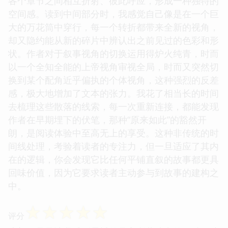
各个章节之间相互折射、彼此呼应，形成一种独特的
空间感。读到中间部分时，我感觉自己像是在一个巨
大的万花筒中穿行，每一个转折都带来全新的视角，
却又隐约能从新的碎片中辨认出之前见过的色彩和形
状。作者对于叙事视角的切换运用得炉火纯青，时而
以一个全知全能的上帝视角审视全局，时而又突然切
换到某个配角近乎偏执的个体视角，这种强烈的反差
感，极大地增加了文本的张力。我花了相当长的时间
去梳理这些散落的线索，每一次重新连接，都能发现
作者在早期埋下的伏笔，那种“原来如此”的豁然开
朗，是阅读体验中至高无上的享受。这种非传统的时
间线处理，考验着读者的专注力，但一旦适应了其内
在的逻辑，你会发现它比任何平铺直叙的故事都更具
回味价值，因为它要求读者主动参与到故事的建构之
中。
☆
☆
☆
☆
☆
评分