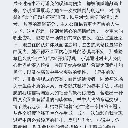
成长过程中不可避免的误解与伤痛，都被细腻地刻画出
来。小说着重展现了她在一次次跌倒与爬起中，对“我
是谁”这个问题的不断追问，以及对“如何活”的深刻思
考。 故事的高潮部分，主人公面临着更为严峻的人生
抉择。这可能是一段刻骨铭心的感情经历，一次重大的
职业变动，或者是一场突如其来的变故。在这些重压之
下，她过往的认知体系面临崩塌，过去的慰藉也显得苍
白无力。她不得不直面内心深处的恐惧与不安，那些隐
藏已久的“诞生的苦恼”开始浮现。小说通过对主人公内
心世界的深入挖掘，展现了她在绝望与希望之间挣扎的
勇气，以及在痛苦中寻求突破的韧性。 《诞生的苦
恼》并非提供现成的答案，而是邀请读者一同参与这场
关于生命本质的探索。作者以其独特的叙事手法，将细
腻的心理描写与宏大的社会背景巧妙结合，营造出一种
既真实又富有哲理的阅读体验。书中人物的命运交织，
情节跌宕起伏，却始终围绕着“诞生”这一永恒的主题，
从多个维度诠释了生命在生成、成长、认知和自我实现
过程中所必然经历的挣扎、反思与升华。 小说中，你
将看到： 对生命起源的诗意描绘： 并非科学的解释，