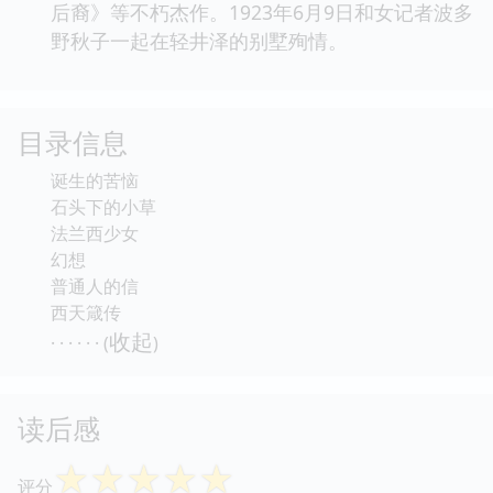
后裔》等不朽杰作。1923年6月9日和女记者波多
野秋子一起在轻井泽的别墅殉情。
目录信息
诞生的苦恼
石头下的小草
法兰西少女
幻想
普通人的信
西天箴传
收起
· · · · · · (
)
读后感
☆
☆
☆
☆
☆
评分