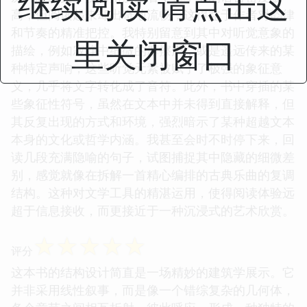
继续阅读 请点击这
高，但阅读起来却出奇地流畅，这得益于作者对韵律
和节奏的精准把控。我特别留意到其中对听觉意象的
里关闭窗口
描绘，例如寂静中细微的摩擦声，或是遥远传来的某
种特定声响，这些听觉元素被赋予了极强的象征意
义，几乎将文字转化成了音符。此外，书中穿插的某
些象征性符号，虽然在文本中并未得到直接解释，但
其反复出现的方式和环境，强烈暗示了某种超越文本
本身的文化或哲学内涵。我甚至会时不时停下来，回
读几段充满隐喻的句子，试图捕捉其中隐藏的细微差
别，感觉就像在拆解一首精心编排的古典乐曲的复调
结构。这种对文学工具的精湛运用，使得阅读体验远
超于信息接收，而更接近于一种沉浸式的艺术欣赏。
☆
☆
☆
☆
☆
评分
这本书的结构设计简直是一场精妙的建筑学展示。它
并非采用线性叙事，而是像一个错综复杂的几何体，