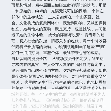
而是从情感、精神层面去触碰生命初萌时的状态，那是
一种原始的、纯粹的、充满无限可能的悸动。 个体在
群体中的生存轨迹： 主人公如何在一个由家庭、社
会、文化构成的复杂网络中，既受到影响，又试图保持
独立。她与他人的互动，既是支持，也是挑战，共同塑
造了她的生命体验。 成长的阵痛与蜕变： 青春期的迷
茫，初入社会的跌撞，情感关系的起伏，每一个阶段都
伴随着成长所需的磨砺。小说细致地刻画了这些“苦恼”
如何一点点打磨、重塑个体，最终带来心智的成熟。
自我认同的漫漫长路： 从被动接受外界定义，到主动
寻求内在的真实，主人公在反复的自我怀疑与肯定中，
逐渐清晰自己的价值与方向。这趟旅程充满艰辛，却也
是个体价值得以实现的必经之路。 对“诞生”多重意义的
探讨： 这里的“诞生”不仅指生命的个体化，也包括思想
的萌发、情感的成熟、人格的塑造，甚至是对某个新领
域的开创。每一个“诞生”的背后，都可能伴随着不为人
知的挣扎与付出。 《诞生的苦恼》是一部值得反复品
读的作品，它以真挚的情感、深刻的洞察，触及了每一