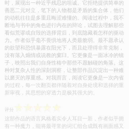
时，展现出一种近乎残忍的坦诚。它拒绝提供简单的
善恶二元对立，笔下的人物都是矛盾的集合体，他们
的动机往往是多重且晦涩难懂的。阅读过程中，我不
断地与书中的角色进行内在的辩论，试图去理解那些
看似荒谬或自毁的选择背后，到底隐藏着怎样的驱动
力。作者似乎毫不畏惧地将人类最脆弱、最不愿承认
的欲望和恐惧暴露在阳光下，而且处理得非常克制，
没有落入煽情或说教的窠臼。它更像是一面冰冷的镜
子，映照出我们自身性格中那些不愿触碰的角落。这
种对复杂人性的深刻洞察，让整部作品沉淀出一种难
以磨灭的厚重感。对我而言，阅读它更像是一次内省
的过程，每一次翻页都伴随着对自身处境和选择的重
新审视，其思想的穿透力是极其强大的。
☆
☆
☆
☆
☆
评分
这部作品的语言风格着实令人耳目一新，作者似乎拥
有一种魔力，能将最寻常的词汇组合成既有画面感又