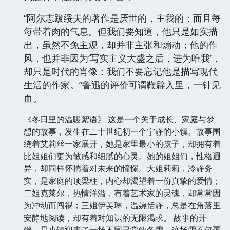
“阿尔志跋绥夫的著作是厌世的，主我的；而且每
每带着肉的气息。但我们要知道，他只是如实描
出，虽然不免主观，却并非主张和煽动；他的作
风，也并非因为‘写实主义大盛之后，进为唯我’，
却只是时代的肖像：我们不要忘记他是描写现代
生活的作家。”鲁迅的评价可谓鞭辟入里，一针见
血。
《冬日里的温暖絮语》 这是一个关于成长、家庭与梦
想的故事，发生在二十世纪初一个宁静的小镇。故事围
绕着艾莉丝一家展开，她是家里最小的孩子，却拥有着
比姐姐们更为敏感和细腻的心灵。她的姐姐们，性格迥
异，却同样怀揣着对未来的憧憬。大姐莉莉，冷静务
实，是家庭的顶梁柱，内心却渴望着一份真挚的爱情；
二姐克莱尔，热情洋溢，有着艺术家的灵魂，却常常因
为冲动而闯祸；三姐伊芙琳，温婉恬静，总是在角落里
安静地阅读，却有着对知识的无限渴求。 故事的开
端，是小镇迎来了一场不同寻常的冬雪。这场雪不仅覆