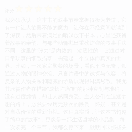
☆
☆
☆
☆
☆
评分
我必须承认，这本书的叙事节奏掌握得极为老道，它
有一种让人欲罢不能的魔力，让你在不经意间就读到
了深夜，然后带着满足的喟叹放下书本，心里还残留
着故事的余韵。与那些动辄抛出重磅炸弹的叙事手法
不同，这里的“张力”是内敛的、渗透性的。它通过对
日常琐事的细致描摹，构建起一个立体而真实的世
界。比如，一次家庭聚餐的场景，看似平淡无奇，却
通过人物的眼神交流、只言片语中的试探与包容，将
复杂的人物关系和隐藏的矛盾展现得淋漓尽致。我尤
其欣赏作者在描绘“成长阵痛”时的那种克制与准确，
没有过度煽情，却让人感同身受。主人公们在追逐梦
想的路上，必然要经历无数次的跌倒、怀疑，甚至是
对自我价值的重新审视。这种真实感，让这本书超越
了简单的“故事”，更像是一部生活哲学的小品集。每
一次读完一个章节，我都会停下来，默默回味那些关