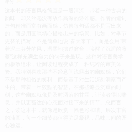
评分
这本书的语言风格简直是一股清流，带着一种古典的
韵味，却又丝毫没有故作高深的矫饰感。作者的遣词
造句精准而富有画面感，仿佛每句话都不是写出来
的，而是用画笔精心描绘出来的场景。比如，对季节
更替的描写，不是简单地说“春天来了”，而是会用“带
着泥土芬芳的风，温柔地拂过窗台，唤醒了沉睡的藤
蔓”这样充满生命力的句子来呈现。这种对语言美学
的极致追求，让阅读过程变成了一种纯粹的审美体
验。我特别喜欢那些不经意间流露出的幽默感，它们
不是那种粗俗的笑料，而是基于对生活深刻洞察而产
生的、带着一丝狡黠的智慧。在那些略显沉重的时
刻，这些幽默就像是及时洒落的甘霖，让读者得以喘
息，并以更豁达的心态面对接下来的情节。总而言
之，读这本书，就像是欣赏一幅色彩和谐、层次丰富
的油画，每一个细节都值得驻足凝视，品味其间的匠
心独运。