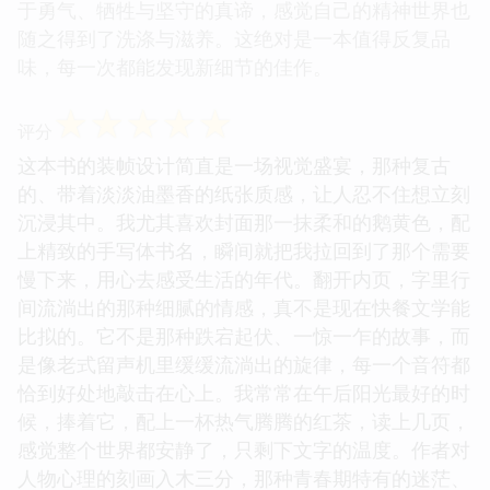
于勇气、牺牲与坚守的真谛，感觉自己的精神世界也
随之得到了洗涤与滋养。这绝对是一本值得反复品
味，每一次都能发现新细节的佳作。
☆
☆
☆
☆
☆
评分
这本书的装帧设计简直是一场视觉盛宴，那种复古
的、带着淡淡油墨香的纸张质感，让人忍不住想立刻
沉浸其中。我尤其喜欢封面那一抹柔和的鹅黄色，配
上精致的手写体书名，瞬间就把我拉回到了那个需要
慢下来，用心去感受生活的年代。翻开内页，字里行
间流淌出的那种细腻的情感，真不是现在快餐文学能
比拟的。它不是那种跌宕起伏、一惊一乍的故事，而
是像老式留声机里缓缓流淌出的旋律，每一个音符都
恰到好处地敲击在心上。我常常在午后阳光最好的时
候，捧着它，配上一杯热气腾腾的红茶，读上几页，
感觉整个世界都安静了，只剩下文字的温度。作者对
人物心理的刻画入木三分，那种青春期特有的迷茫、