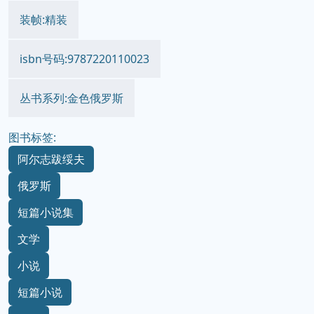
装帧:精装
isbn号码:9787220110023
丛书系列:金色俄罗斯
图书标签:
阿尔志跋绥夫
俄罗斯
短篇小说集
文学
小说
短篇小说