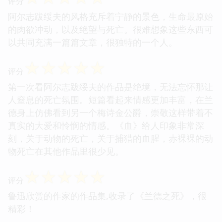
评分
阿尔志跋绥夫的风格充斥着宁静的景色，生命最原始
的肉欲冲动，以及绝望与死亡。很难想象这些东西可
以共同充满一篇篇文章，很独特的一个人。
☆
☆
☆
☆
☆
评分
第一次看阿尔志跋绥夫的作品是绝境，无法忘怀那让
人窒息的死亡氛围。短篇看起来情感更加丰富，在兰
德身上仿佛看到另一个梅诗金公爵，崇敬这样带着不
真实的大爱和怜悯的情感。《血》给人印象非常深
刻，关于动物的死亡，关于捕猎的血腥，赤裸裸的动
物死亡在其他作品里很少见。
☆
☆
☆
☆
☆
评分
鲁迅欣赏的作家的作品集,收录了《兰德之死》，很
精彩！