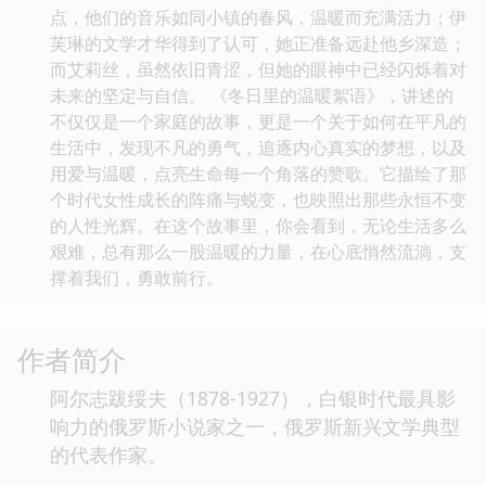
点，他们的音乐如同小镇的春风，温暖而充满活力；伊
芙琳的文学才华得到了认可，她正准备远赴他乡深造；
而艾莉丝，虽然依旧青涩，但她的眼神中已经闪烁着对
未来的坚定与自信。 《冬日里的温暖絮语》，讲述的
不仅仅是一个家庭的故事，更是一个关于如何在平凡的
生活中，发现不凡的勇气，追逐内心真实的梦想，以及
用爱与温暖，点亮生命每一个角落的赞歌。它描绘了那
个时代女性成长的阵痛与蜕变，也映照出那些永恒不变
的人性光辉。在这个故事里，你会看到，无论生活多么
艰难，总有那么一股温暖的力量，在心底悄然流淌，支
撑着我们，勇敢前行。
作者简介
阿尔志跋绥夫（1878-1927），白银时代最具影
响力的俄罗斯小说家之一，俄罗斯新兴文学典型
的代表作家。