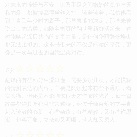
对未来的憧憬与不安，以及手足之间微妙的竞争与无
私的爱，都被描摹得丝丝入扣。读着读着，我仿佛看
到了自己年少时的影子，那些青涩的决定，那些未曾
说出口的温柔，都随着书页的翻动重新鲜活起来。这
种能唤起深层共鸣的文字力量，是任何华丽辞藻堆砌
都无法比拟的。这本书带来的不仅是阅读的享受，更
像是一次与过去的自我温柔对话。
☆
☆
☆
☆
☆
评分
翻译的有些部分生涩难懂，需要多读几次，才能模糊
的猜测表达的内容，主要是阅读起来有些不通顺，着
实头痛。但还是不影响这位天才作家的光芒，每一篇
故事都独具匠心且非常独特，经过千锤百炼的文字直
刺入读者的心脏。有些杂谈，有些精妙，又有些许思
潮，包容万象，复杂却又明晰，动人却又磨人。
☆
☆
☆
☆
☆