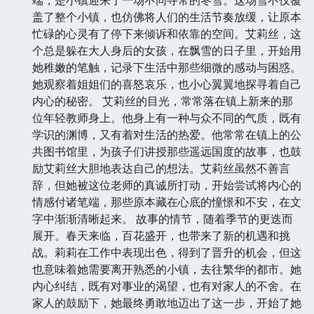
盖了整个小镇，也仿佛将人们的生活节奏放缓，让原本
忙碌的心灵有了停下来倾诉和依靠的空间。艾莉丝，这
个总是躲在大人身后的女孩，在飘雪的日子里，开始用
她稚嫩的笔触，记录下生活中那些细微的感动与困惑。
她观察着姐姐们的喜怒哀乐，也小心翼翼地探寻着自己
内心的秘密。 艾莉丝的目光，常常落在镇上新来的那
位年轻教师身上。他身上有一种与众不同的气质，既有
学识的渊博，又有着对生活的热爱。他常常在镇上的公
共图书馆里，为孩子们讲授那些遥远国度的故事，也鼓
励艾莉丝大胆地表达自己的想法。艾莉丝虽然不善言
辞，但她被这位老师的真诚所打动，开始尝试将内心的
情感付诸笔端，那些原本藏在心底的憧憬和不安，在文
字中渐渐清晰起来。 故事的情节，随着季节的更迭而
展开。春天来临，百花盛开，也带来了新的机遇和挑
战。莉莉在工作中表现出色，得到了晋升的机会，但这
也意味着她需要离开熟悉的小镇，去往繁华的都市。她
内心纠结，既有对事业的渴望，也有对家人的不舍。在
家人的鼓励下，她最终勇敢地迈出了这一步，开始了她