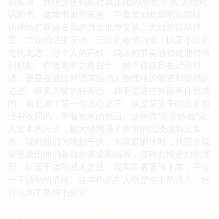
说实话，我很少遇到能让我如此清晰地“听见”人物对
话的书。这本书里的角色，声音是如此鲜明而独特，
仿佛他们就坐在我的身边低声交谈。大姐的沉稳持
重，二妹的活泼灵动，三妹的敏感内敛，以及小妹的
无忧无虑，每个人的声线、说话的节奏感都处理得恰
到好处。作者高明之处在于，她不仅仅是在记录对
话，更是在通过对话来推动人物性格的塑造和情感的
递进。很多关键的转折点，都不是通过外部事件促成
的，而是源于某一句无心之言，或是某次争吵后谁也
没有收回的、带着歉意的低语。这种将“听觉体验”融
入文本的方式，极大地增强了故事的沉浸感和真实
感。读到他们为理想争执，为家庭牺牲时，我完全能
够想象出他们各自的表情和语调，那种共情是如此强
烈，以至于读到感人之处，我常常需要停下来，平复
一下激动的情绪。这本作品在人物塑造上的功力，绝
对达到了教科书级别。
☆
☆
☆
☆
☆