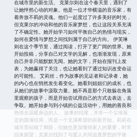
在城市里的新生活。 克莱尔则在这个春天里，遇到了
让她怦然心动的对象。他是一位才华横溢的音乐家，有
着奔放不羁的灵魂。他们一起度过了许多美好的时光，
但克莱尔的冲动和他的音乐家梦想，也让这段关系充满
了不确定性。她开始学习如何平衡自己的热情与现实，
如何在爱情与梦想之间找到属于自己的方向。 伊芙琳
则在这个季节里，通过阅读，打开了更广阔的世界。她
开始投稿，分享自己对文学的见解，也渐渐发现，原来
自己并非只能默默无闻。她的文字，开始在报刊上发
表，为她赢得了关注，也让她看到了通过知识改变命运
的可能性。 艾莉丝，作为故事的见证者和记录者，她
的内心也在悄然发生着变化。她看到姐姐们的成长，也
从她们的故事中汲取力量。她不再是那个只敢躲在角落
里观察的孩子，而是开始尝试用自己的方式去表达，去
争取。她开始参与到小镇的公益活动中，用她的善良和
热情去温暖身边的人。 故事的结尾，并非一个尘埃落
定的圆满结局，而是一个充满希望的崭新开始。莉莉在
城市里站稳了脚跟，但她也更加懂得家人的重要，时常
回来探望；克莱尔找到了与爱人共同追逐梦想的平衡