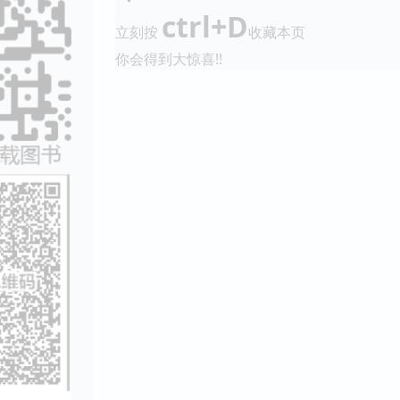
ctrl+D
立刻按
收藏本页
你会得到大惊喜!!