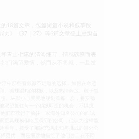
选出的18篇文章，包篇短篇小说和叙事散
力》《37｜27》等6篇文章登上豆瓣首
构思和青山七惠的清淡细节，情感磅礴而表
，她们渴望爱情，然而从不将就，一旦发
生活中那些看似微不足道的选择，如何在命运
和、循规蹈矩的林默，以及热情奔放、敢于冒
理想。林默小心翼翼地规划着每一步，将安稳
他渴望抓住每一个稍纵即逝的机会，不惧挑
，他们都获得了前往一家海外知名公司的面试
家更具规模但略显保守的公司，他认为这样能
赴重洋，接受了那家充满未知与挑战的海外公
选择更优，而是细致地描绘了他们各自在不同