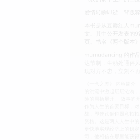
爱情转瞬即逝，背叛
本书是从豆瓣红人mum
文。其中公开发表的9
页。书名《两个版本
mumudancin
达节制，生动处通俗
现对方不忠，立刻不
《一念之差》 内容简介
的洪流中激起层层涟漪，
险的周扬展开。 故事的
作为人生的首要目标，对
战，即使跌倒也愿意拍拍
资格。这是两人人生中的
更快地实现经济上的稳定
司，他相信在那里能获得