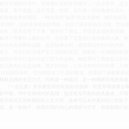
默在安稳的环境中，凭借着扎实的专业能力，一步步晋升，过上
家庭，妻子贤惠，孩子可爱。然而，在日复一日的规律生活中，
对未知世界的渴望，一种对曾经“如果”的淡淡遗憾。他开始反
与此同时，远在异国他乡的周扬，经历了艰辛的适应过程。文化
劲头，咬牙坚持了下来。他学会了独立，变得更加成熟和坚韧。
赢得了同事和上级的认可，也积累了宝贵的行业经验和人脉。然
念与亲友相聚的温暖，也开始体会到，成功背后所付出的代价。
路上，对过往的选择产生了深刻的反思。林默在一次偶然的机会
他的公司在行业内引起了巨大的反响。林默看到了周扬脸上的从
自己的内心泛起涟漪。他开始明白，人生没有绝对的对错，只有
一次回国探亲时，也与林默有了久违的重逢。他看到了林默家庭
林默选择的生活方式，同样是一种成功，是一种脚踏实地的幸福
。 《一念之差》并非要告诉你应该如何选择，而是带领读者去
妙平衡。书中没有绝对的英雄，也没有无可救药的失败者，只有
然不同却又同样精彩的人生片段，读者可以从中看到自己的影子
说，是一面镜子，映照出我们内心的渴望与不安，也鼓励我们在