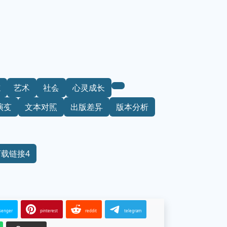
志
艺术
社会
心灵成长
演变
文本对照
出版差异
版本分析
下载链接4
senger
pinterest
reddit
telegram