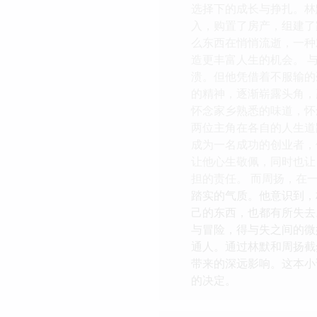
选择下的成长与挣扎。林
入，购置了房产，组建了
么东西在悄悄流逝，一种
造更丰富人生的机会。 
溃。但他凭借着不服输的
的精神，逐渐崭露头角，
怀念家乡熟悉的味道，怀
两位主角在各自的人生道
成为一名成功的创业者，
让他心生敬佩，同时也让
担的责任。 而周扬，在
踏实的气质。他意识到，
己的东西，也都有所失去
与冒险，得与失之间的微
通人。通过林默和周扬截
带来的深远影响。这本小
的决定。