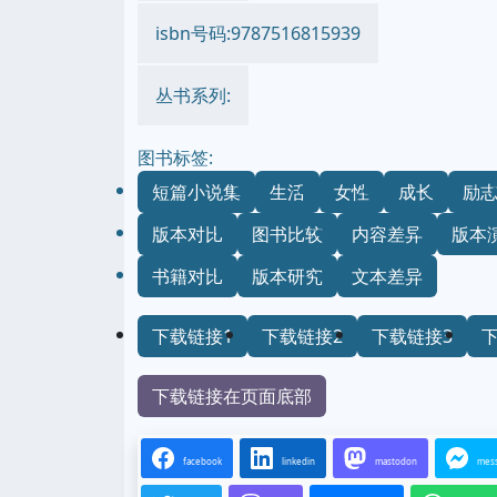
isbn号码:9787516815939
丛书系列:
图书标签:
短篇小说集
生活
女性
成长
励
版本对比
图书比较
内容差异
版本
书籍对比
版本研究
文本差异
下载链接1
下载链接2
下载链接3
下载链接在页面底部
facebook
linkedin
mastodon
mes