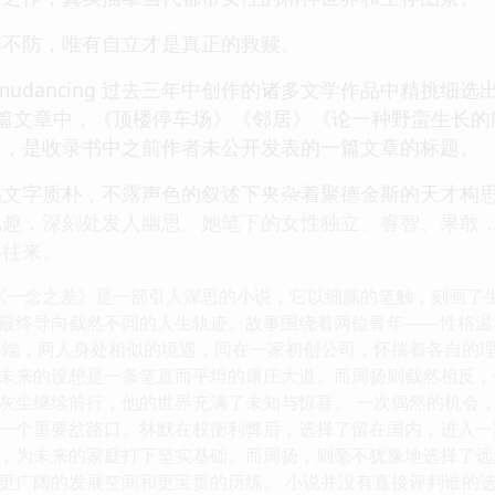
猝不防，唯有自立才是真正的救赎。
udancing 过去三年中创作的诸多文学作品中精挑细
篇文章中，《顶楼停车场》《邻居》《论一种野蛮生长的能
》，是收录书中之前作者未公开发表的一篇文章的标题。
g 的作品文字质朴，不露声色的叙述下夹杂着聚德金斯的天才
风趣，深刻处发人幽思。她笔下的女性独立、睿智、果敢
再往来。
 《一念之差》是一部引人深思的小说，它以细腻的笔触，刻画了
最终导向截然不同的人生轨迹。故事围绕着两位青年——性格温
开端，两人身处相似的境遇，同在一家初创公司，怀揣着各自的
未来的设想是一条笔直而平坦的康庄大道。而周扬则截然相反，
灰尘继续前行，他的世界充满了未知与惊喜。 一次偶然的机会
一个重要岔路口。林默在权衡利弊后，选择了留在国内，进入一
，为未来的家庭打下坚实基础。而周扬，则毫不犹豫地选择了远
更广阔的发展空间和更宝贵的历练。 小说并没有直接评判谁的