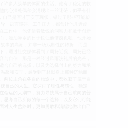
了许多人羡慕的体面的生活。他有了稳定的收
他内心深处偶尔会涌现出一丝迷茫，似乎有什
思，自己是否过于安于现状，错过了那些可能塑
差异、语言障碍、工作压力，都曾让他几近崩
在工作中，他凭借着敏锐的洞察力和敢于创新
而，漂泊异乡的日子也让他倍感孤独，他开始
 故事的高潮，并非一场戏剧性的转折，而是
下，通过社交媒体看到了周扬近况。周扬已经
容与自信，那是一种经过风雨洗礼后的光芒，
适合自己的选择，以及为选择付出的努力和承
的温馨和安宁，感受到了林默身上那种沉稳而
。两位主角在各自的旅途中，都收获了属于自
审视自己的人生。它探讨了理性与感性，稳定
在命运的大潮中，努力寻找属于自己航向的普
，思考自己所做的每一个选择，以及它们可能
面对人生岔路时，更加勇敢和清醒地做出自己