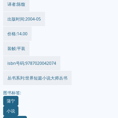
译者:陈馥
出版时间:2004-05
价格:14.00
装帧:平装
isbn号码:9787020042074
丛书系列:世界短篇小说大师丛书
图书标签:
蒲宁
小说