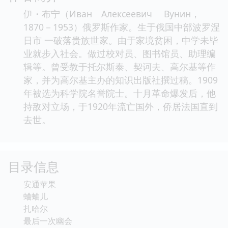
伊・布宁（Иван Алексеевич Вунин，
1870－1953）俄罗斯作家。生于俄国中部波罗涅
日市 一破落贵族世家。由于家境贫困，中学未毕
业就步入社会。做过校对员、图书馆员、助理编
辑等。曾受教于托尔斯泰、契诃夫、高尔基等作
家，并为高尔基主办的知识出版社撰过稿。1909
年被选为科学院名誉院士。十月革命爆发后，他
持敌对立场，于1920年流亡国外，侨居法国直到
去世。
目录信息
安通苹果
蛐蛐儿
扎哈尔
最后一次幽会