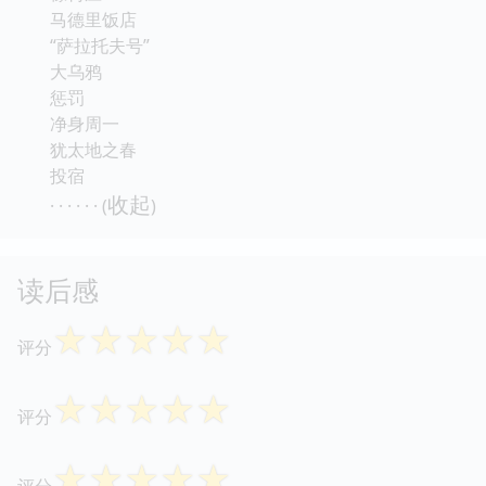
马德里饭店
“萨拉托夫号”
大乌鸦
惩罚
净身周一
犹太地之春
投宿
收起
· · · · · · (
)
读后感
☆
☆
☆
☆
☆
评分
☆
☆
☆
☆
☆
评分
☆
☆
☆
☆
☆
评分