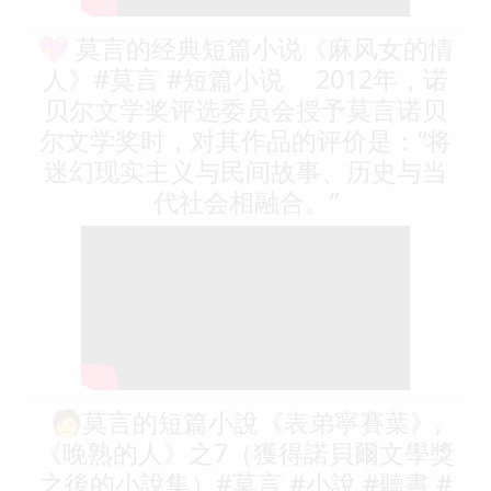
💖 莫言的经典短篇小说《麻风女的情
人》#莫言 #短篇小说 2012年，诺
贝尔文学奖评选委员会授予莫言诺贝
尔文学奖时，对其作品的评价是：“将
迷幻现实主义与民间故事、历史与当
代社会相融合。”
🧑莫言的短篇小說《表弟寧賽葉》,
《晚熟的人》之7（獲得諾貝爾文學獎
之後的小說集）#莫言 #小說 #聽書 #