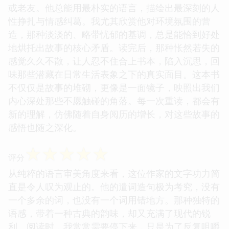
或老友。他总能用最朴实的语言，描绘出最深刻的人
性挣扎与情感纠葛。我尤其欣赏他对环境氛围的营
造，那种淡淡的、略带忧郁的基调，总是能恰到好处
地烘托出故事的核心矛盾。读完后，那种怅然若失的
感觉久久不散，让人忍不住合上书本，陷入沉思，回
味那些潜藏在日常生活表象之下的真实面目。这本书
不仅仅是故事的堆砌，更像是一面镜子，映照出我们
内心深处那些不愿触碰的角落。每一次重读，都会有
新的理解，仿佛随着自身阅历的增长，对这些故事的
感悟也随之深化。
☆
☆
☆
☆
☆
评分
从纯粹的语言审美角度来看，这位作家的文字功力简
直是令人叹为观止的。他的遣词造句极为考究，没有
一个多余的词，也没有一个词用错地方。那种独特的
语感，带着一种古典的韵味，却又充满了现代的锐
利。阅读时，我常常需要停下来，只是为了反复咀嚼