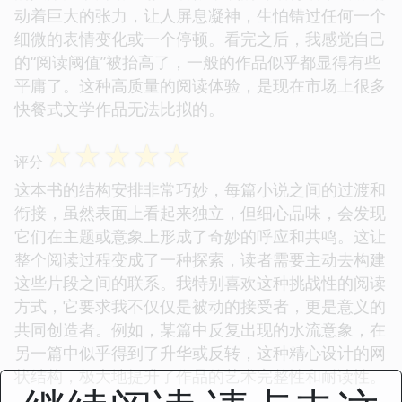
动着巨大的张力，让人屏息凝神，生怕错过任何一个
细微的表情变化或一个停顿。看完之后，我感觉自己
的“阅读阈值”被抬高了，一般的作品似乎都显得有些
平庸了。这种高质量的阅读体验，是现在市场上很多
快餐式文学作品无法比拟的。
☆
☆
☆
☆
☆
评分
这本书的结构安排非常巧妙，每篇小说之间的过渡和
衔接，虽然表面上看起来独立，但细心品味，会发现
它们在主题或意象上形成了奇妙的呼应和共鸣。这让
整个阅读过程变成了一种探索，读者需要主动去构建
这些片段之间的联系。我特别喜欢这种挑战性的阅读
方式，它要求我不仅仅是被动的接受者，更是意义的
共同创造者。例如，某篇中反复出现的水流意象，在
另一篇中似乎得到了升华或反转，这种精心设计的网
状结构，极大地提升了作品的艺术完整性和耐读性。