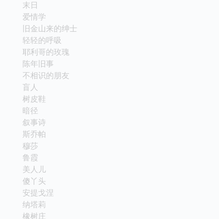
末日
爱情学
旧金山来的绅士
轻轻的呼吸
耶利哥的玫瑰
陈年旧事
不相识的朋友
盲人
树皮鞋
暗径
叙事诗
斯乔帕
穆莎
鲁霞
美人儿
傻丫头
安提戈涅
纳塔莉
橡树庄