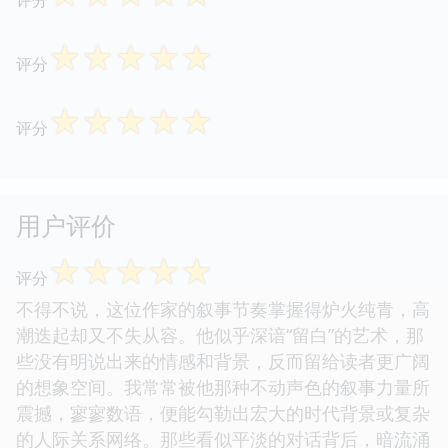
☆
☆
☆
☆
☆
评分
☆
☆
☆
☆
☆
评分
用户评价
☆
☆
☆
☆
☆
评分
不得不说，这位作家的叙事节奏掌握得炉火纯青，高
潮迭起却又不失从容。他似乎深谙“留白”的艺术，那
些没有明说出来的情感和背景，反而留给读者更广阔
的想象空间。我常常被他那种不动声色的叙事力量所
震撼，寥寥数语，便能勾勒出宏大的时代背景或复杂
的人际关系网络。那些看似平淡的对话背后，暗流涌