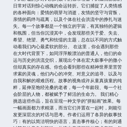
日常对话到惊心动魄的命运转折。它们捕捉了人类情感
的各种面向：爱情的萌芽与消逝，友情的坚守与背叛，
亲情的羁绊与疏离，以及个体在社会洪流中的挣扎与迷
失。每一个故事都是一个独立的宇宙，有其独特的逻辑
和氛围，但当你沉浸其中，会发现那些关于爱、失去、
希望、绝望、勇气和怯懦的主题，总在以不同的方式触
动着我们内心最柔软的部分。 在这里，你会遇到那些
在大时代背景下，如同浮萍般漂泊的普通人，他们的命
运与历史的洪流交织，展现出个体在宏大叙事中的微小
但却真实的存在感。你也会看到那些在精神世界里苦苦
求索的灵魂，他们内心的冲突、对意义的追寻、以及与
自我和解的艰难历程。故事的视角或许从童真孩童的纯
粹，延伸至饱经沧桑的老者，每一个年龄段、每一个社
会阶层的人物，都被赋予了鲜活的生命力。 我们精心
挑选这些作品，旨在呈现一种文学的“拼贴画”效果。每
一幅画面都力求精湛，而当它们并置在一起时，则能引
发更深层次的对话与思考。作者们运用了各异的叙事技
巧：有的以简洁明快的语言，直击事件核心；有的则通