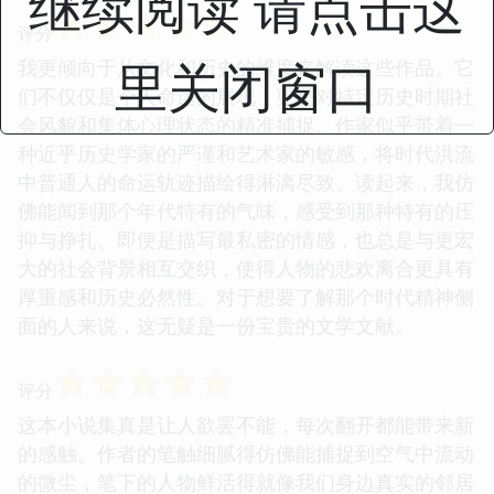
继续阅读 请点击这
☆
☆
☆
☆
☆
评分
里关闭窗口
我更倾向于从文化和历史的维度来解读这些作品。它
们不仅仅是个人命运的展现，更是对特定历史时期社
会风貌和集体心理状态的精准捕捉。作家似乎带着一
种近乎历史学家的严谨和艺术家的敏感，将时代洪流
中普通人的命运轨迹描绘得淋漓尽致。读起来，我仿
佛能闻到那个年代特有的气味，感受到那种特有的压
抑与挣扎。即便是描写最私密的情感，也总是与更宏
大的社会背景相互交织，使得人物的悲欢离合更具有
厚重感和历史必然性。对于想要了解那个时代精神侧
面的人来说，这无疑是一份宝贵的文学文献。
☆
☆
☆
☆
☆
评分
这本小说集真是让人欲罢不能，每次翻开都能带来新
的感触。作者的笔触细腻得仿佛能捕捉到空气中流动
的微尘，笔下的人物鲜活得就像我们身边真实的邻居