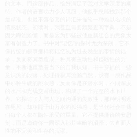
的文本。而这部作品，恰好满足了我对文学深度的期
待。作者的语言功力令人叹服，他似乎总能找到那个
最精准、也最不落俗套的词汇来描绘一种难以名状的
情感状态。初读时，我甚至需要频繁查阅字典，不是
因为晦涩难懂，而是因为那些被他重新组合的意象太
富有创造力了。书中对“记忆”的探讨尤为深刻，它不
像传统的叙事那样将记忆视为过去发生的事情的记
录，反而将其塑造成一种具有主动性和侵略性的力
量，不断地重塑着当下的自我认知。书中穿插的一些
意识流的段落，处理得极其流畅自然，没有一般作品
中那种生硬的跳跃感，反而像是在潜水时，不同深度
的水压和光线交替出现，构成了一个完整的水下世
界。它探讨了人与人之间沟通的失效性，那种明明近
在咫尺，却相隔千山万水的孤独感，是当代社会中我
们每个人都在隐性承受的重量。它不提供廉价的安慰
剂，而是邀请你一同深入那片幽暗的沼泽，去直面人
性的不完美和生存的荒谬。