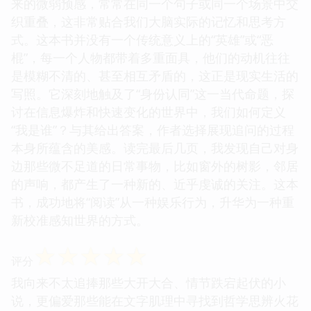
来的微弱预感，常常在同一个句子或同一个场景中交
织重叠，这非常贴合我们大脑实际的记忆和思考方
式。这本书并没有一个传统意义上的“英雄”或“恶
棍”，每一个人物都带着多重面具，他们的动机往往
是模糊不清的、甚至相互矛盾的，这正是现实生活的
写照。它深刻地触及了“身份认同”这一当代命题，探
讨在信息爆炸和快速变化的世界中，我们如何定义
“我是谁”？与其给出答案，作者选择展现追问的过程
本身所蕴含的美感。读完最后几页，我发现自己对身
边那些微不足道的日常事物，比如窗外的树影，邻居
的声响，都产生了一种新的、近乎虔诚的关注。这本
书，成功地将“阅读”从一种娱乐行为，升华为一种重
新校准感知世界的方式。
☆
☆
☆
☆
☆
评分
我向来不太追捧那些大开大合、情节跌宕起伏的小
说，更偏爱那些能在文字肌理中寻找到哲学思辨火花