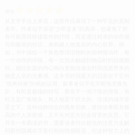
☆
☆
☆
☆
☆
评分
从文学手法上来说，这部作品展现了一种罕见的克制
美学。作者似乎深谙“少即是多”的真谛，他避免了所
有可能显得矫揉造作的抒情，而是通过精准的动作描
写和极简的对话，来构建人物复杂的内心世界。例
如，书中描绘一个角色整理旧物时的那种慢动作，每
一个动作的停顿，每一次指尖触碰到物品时的轻微颤
抖，都比长篇的内心独白更能传递出时间流逝带来的
物是人非的沧桑感。这本书对我最大的启发在于它对
“视角转换”的精妙运用。叙事者似乎在不断地变换焦
距，有时是极端的特写，聚焦于一滴汗珠的滑落；有
时又是广角镜头，将人物置于巨大的、冷漠的城市背
景之下。这种动静结合的视角切换，使得故事既有极
高的个人亲密感，又不失对宏大社会背景的反思。它
并非一本易读的书，需要读者付出相当的注意力去解
码那些隐藏在字里行间的情感暗流，但这种智力上的