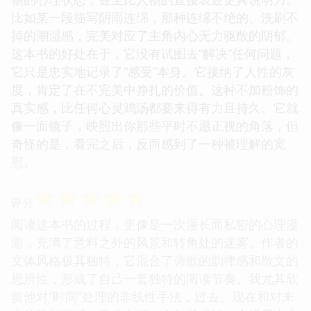
比如某一段描写阴雨连绵，那种连绵不绝的、洗刷不
掉的潮湿感，完美对应了主角内心无力驱散的阴郁。
这本书的好处在于，它没有试图去“解决”任何问题，
它只是忠实地记录了“感受”本身。它接纳了人性的灰
度，肯定了在不完美中挣扎的价值。这种不加粉饰的
真实感，比任何心灵鸡汤都要来得有力且持久。它就
像一面镜子，映照出你那些平时不愿正视的角落，但
奇怪的是，看完之后，反而感到了一种被理解的宽
慰。
☆
☆
☆
☆
☆
评分
阅读这本书的过程，更像是一次漫长而私密的心理漫
游，充满了意料之外的风景和转角处的迷雾。作者的
文体风格极其独特，它混合了诗歌的韵律感和散文的
思辨性，形成了自己一套独特的阅读节奏。我尤其欣
赏他对“时间”处理的非线性手法，过去、现在和对未