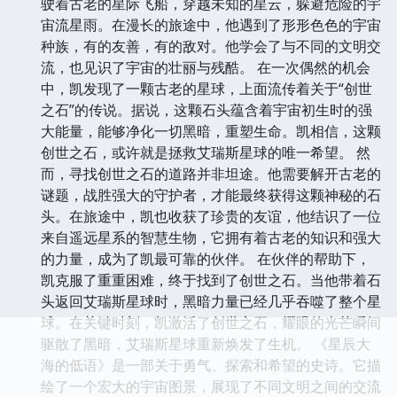
驶着古老的星际飞船，穿越未知的星云，躲避危险的宇
宙流星雨。在漫长的旅途中，他遇到了形形色色的宇宙
种族，有的友善，有的敌对。他学会了与不同的文明交
流，也见识了宇宙的壮丽与残酷。 在一次偶然的机会
中，凯发现了一颗古老的星球，上面流传着关于“创世
之石”的传说。据说，这颗石头蕴含着宇宙初生时的强
大能量，能够净化一切黑暗，重塑生命。凯相信，这颗
创世之石，或许就是拯救艾瑞斯星球的唯一希望。 然
而，寻找创世之石的道路并非坦途。他需要解开古老的
谜题，战胜强大的守护者，才能最终获得这颗神秘的石
头。在旅途中，凯也收获了珍贵的友谊，他结识了一位
来自遥远星系的智慧生物，它拥有着古老的知识和强大
的力量，成为了凯最可靠的伙伴。 在伙伴的帮助下，
凯克服了重重困难，终于找到了创世之石。当他带着石
头返回艾瑞斯星球时，黑暗力量已经几乎吞噬了整个星
球。在关键时刻，凯激活了创世之石，耀眼的光芒瞬间
驱散了黑暗，艾瑞斯星球重新焕发了生机。 《星辰大
海的低语》是一部关于勇气、探索和希望的史诗。它描
绘了一个宏大的宇宙图景，展现了不同文明之间的交流