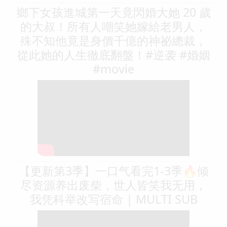
鄉下女孩進城第一天竟閃婚大她 20 歲
的大叔！所有人嘲笑她嫁給老男人，
殊不知他竟是身價千億的神祕總裁，
從此她的人生徹底翻盤！#逆袭 #婚姻
#movie
【更新第3季】一口气看完1-3季🔥倾
尽资源养出废柴，世人皆笑我无用，
我凭科举改写宿命 | MULTI SUB