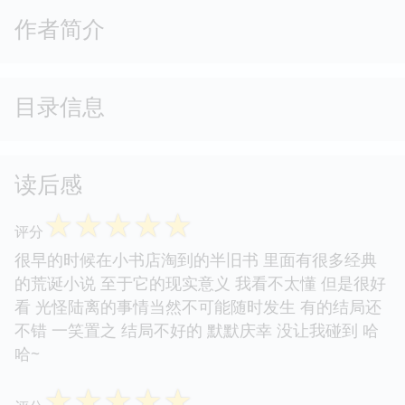
作者简介
目录信息
读后感
☆
☆
☆
☆
☆
评分
很早的时候在小书店淘到的半旧书 里面有很多经典
的荒诞小说 至于它的现实意义 我看不太懂 但是很好
看 光怪陆离的事情当然不可能随时发生 有的结局还
不错 一笑置之 结局不好的 默默庆幸 没让我碰到 哈
哈~
☆
☆
☆
☆
☆