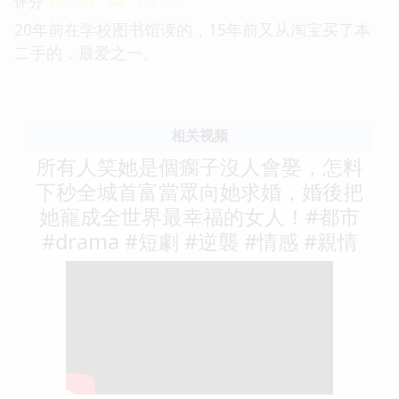
评分
20年前在学校图书馆读的，15年前又从淘宝买了本
二手的，最爱之一。
相关视频
所有人笑她是個瘸子沒人會娶，怎料
下秒全城首富當眾向她求婚，婚後把
她寵成全世界最幸福的女人！#都市
#drama #短劇 #逆襲 #情感 #親情