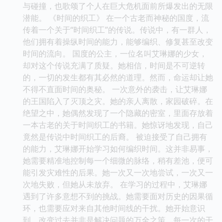
与碰撞，也歌颂了个人在巨大危机面前所爆发出的无限
潜能。 《时间的织工》 在一个古老而神秘的国度，流
传着一个关于“时间织工”的传说。传说中，有一群人，
他们拥有着操纵时间的能力，能够编织、修复甚至改变
时间的流向。 国度的公主，一位名叫艾琳娜的少女，
却对这个传说充满了质疑。她相信，时间是不可逆转
的，一切的发生都有其必然的道理。然而，命运却让她
不得不直面时间的奥秘。 一次意外的袭击，让艾琳娜
的王国陷入了灭顶之灾。她的亲人离散，家园破碎。在
绝望之中，她偶然发现了一个隐藏的密室，里面存放着
一本古老的关于时间织工的书籍。她惊讶地发现，自己
竟然是传说中时间织工的后裔。 被迫接受了自己拥有
的能力，艾琳娜开始学习如何编织时间。这并非易事，
她需要精准地控制每一个细微的脉络，稍有差池，便可
能引发灾难性的后果。她一次又一次地尝试，一次又一
次地失败，但她从未放弃。 在学习的过程中，艾琳娜
遇到了许多意想不到的挑战。她需要面对历史的因果循
环，也需要应对来自其他时间线的干扰。她开始意识
到，改变过去并非是解决问题的万全之策，每一次的干