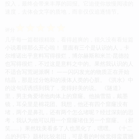
投入，最终会带来丰厚的回报。它迫使你放慢阅读的
速度，去体会文字的质地，而非仅仅追逐情节。
☆
☆
☆
☆
☆
评分
几乎每一篇都很精致，看得超爽的，很久没有看短篇
小说看得那么开心啦！ 里面有三个是认识的人，卡
尔维诺出乎意料写得很烂，博尔赫斯和米兰·昆德拉
也写得很烂，不过这是意料之中的。果然我认识的人
不适合写荒诞派啊！ ——闪闪发光的物质正在开始
结晶，那是过分饱和的液体人类的心脏。《洪水》中
的这句话诱惑到我了，觉得好美的说。 《隧道》
里，男主角爱堵他肉体上的窟窿。他抽雪茄，戴墨
镜，耳朵里是棉花团。我想，他还有四个窟窿没有
堵，两个是鼻孔，还有两个怎么堵呢？经过深刻的思
考，我认为他可以用一个窟窿堵住另一个窟窿。（邪
笑……）果然耽美看多了人也黑化了，嘿嘿。 《十二
点的列车》题材比较老旧，可是看的时候觉得蛮震撼