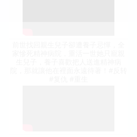
前世找回親生兒子卻遭養子忌憚，全
家慘死精神病院，重活一世她只寵親
生兒子，養子喜歡把人送進精神病
院，那就讓他在裡面永遠待著！#反转
#复仇 #重生