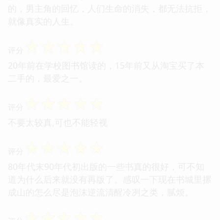
的，男主角的回忆，人们生命的消失，都无法抗拒，
就像真实的人生。
☆
☆
☆
☆
☆
评分
20年前在学校图书馆读的，15年前又从淘宝买了本
二手的，最爱之一。
☆
☆
☆
☆
☆
评分
不要太较真,可也不能轻视
☆
☆
☆
☆
☆
评分
80年代末90年代初出版的一些书真的很好，可不知
道为什么后来就没有再版了。感叹一下现在书城里摞
成山的怎么尽是泡沫逆流清醒冷冽之类，腻烦。
☆
☆
☆
☆
☆