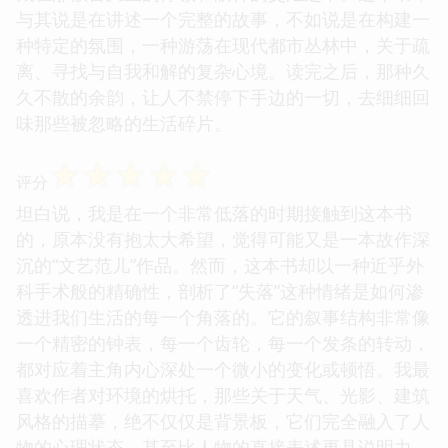
与其说是在讲述一个完整的故事，不如说是在构建一
种特定的氛围，一种游荡在现代都市丛林中，关于疏
离、寻找与自我和解的复杂心境。读完之后，那种久
久不散的余韵，让人不禁停下手边的一切，去细细回
味那些被忽略的生活碎片。
☆
☆
☆
☆
☆
评分
坦白说，我是在一个非常低落的时期接触到这本书
的，原本没有抱太大希望，觉得可能又是一本故作深
沉的“文艺范儿”作品。然而，这本书却以一种近乎外
科手术般的精确性，剖析了“失落”这种情绪是如何渗
透进我们生活的每一个角落的。它的叙事结构非常像
一个精密的钟表，每一个齿轮，每一个发条的转动，
都对应着主角内心深处一个微小的变化或顿悟。我最
喜欢作者对环境的烘托，那些关于天气、光影、建筑
风格的描摹，绝不仅仅是背景板，它们完全融入了人
物的心理状态，甚至比人物的直接表述更具说明力。