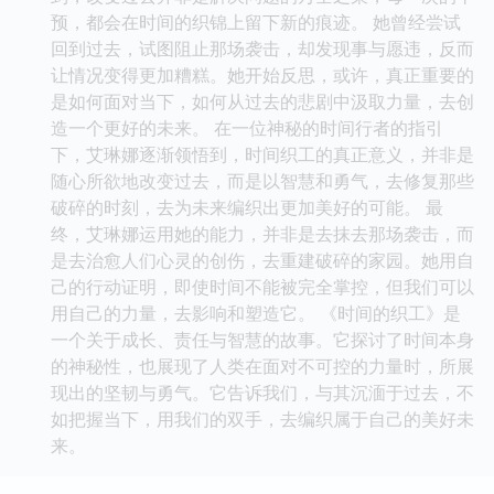
预，都会在时间的织锦上留下新的痕迹。 她曾经尝试
回到过去，试图阻止那场袭击，却发现事与愿违，反而
让情况变得更加糟糕。她开始反思，或许，真正重要的
是如何面对当下，如何从过去的悲剧中汲取力量，去创
造一个更好的未来。 在一位神秘的时间行者的指引
下，艾琳娜逐渐领悟到，时间织工的真正意义，并非是
随心所欲地改变过去，而是以智慧和勇气，去修复那些
破碎的时刻，去为未来编织出更加美好的可能。 最
终，艾琳娜运用她的能力，并非是去抹去那场袭击，而
是去治愈人们心灵的创伤，去重建破碎的家园。她用自
己的行动证明，即使时间不能被完全掌控，但我们可以
用自己的力量，去影响和塑造它。 《时间的织工》是
一个关于成长、责任与智慧的故事。它探讨了时间本身
的神秘性，也展现了人类在面对不可控的力量时，所展
现出的坚韧与勇气。它告诉我们，与其沉湎于过去，不
如把握当下，用我们的双手，去编织属于自己的美好未
来。