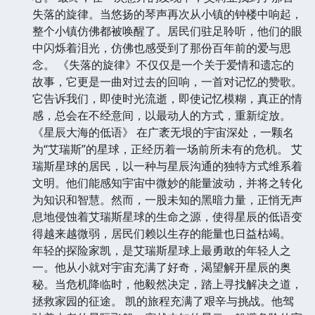
失落的旋律。当悠扬的琴声再次从小镇的钟楼中响起，
整个小镇仿佛都被唤醒了。居民们驻足聆听，他们的眼
中闪烁着泪光，仿佛也感受到了那份百年前的爱与思
念。 《失落的旋律》不仅仅是一个关于爱情和遗忘的
故事，它更是一曲对过去的回响，一首对记忆的赞歌。
它告诉我们，即使时光流逝，即使记忆模糊，真正的情
感，总会在不经意间，以最动人的方式，重新绽放。
《星辰大海的低语》 在广袤无垠的宇宙深处，一颗名
为“艾瑞斯”的星球，正经历着一场前所未有的危机。 艾
瑞斯星球的居民，以一种与星辰沟通的独特方式维系着
文明。他们能感知宇宙中微妙的能量波动，并将之转化
为知识和智慧。然而，一股未知的黑暗力量，正悄无声
息地侵蚀着艾瑞斯星球的生命之源，使得星辰的低语变
得越来越微弱，居民们赖以生存的能量也日益枯竭。
年轻的探险家凯，是艾瑞斯星球上最勇敢的年轻人之
一。他从小就对宇宙充满了好奇，渴望解开星辰的奥
秘。当危机降临时，他毅然决定，踏上寻找解决之道，
拯救家园的征途。 凯的旅程充满了艰辛与挑战。他驾