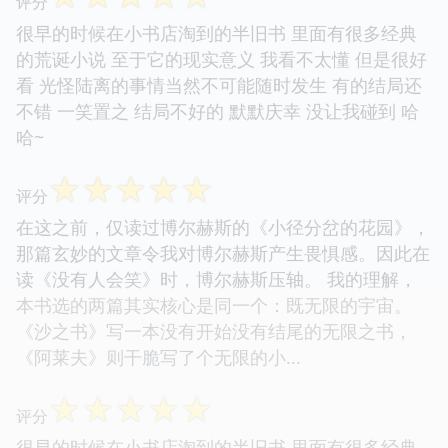
评分
很早的时候在小书店淘到的半旧书 里面有很多经典
的荒诞小说 至于它的现实意义 我看不太懂 但是很好
看 光怪陆离的事情当然不可能随时发生 有的结局还
不错 一笑置之 结局不好的 默默庆幸 没让我碰到 哈
哈~
☆
☆
☆
☆
☆
评分
在这之前，仅读过博尔赫斯的《小径分岔的花园》，
那篇玄妙的文章令我对博尔赫斯产生畏惧感。因此在
读《没有人会笑》时，博尔赫斯压轴。 我的理解，
本书选的两篇其实核心是同一个：既无限的宇宙。
《沙之书》写一本没有开始没有结尾的无限之书，
《阿莱夫》则干脆写了个无限的小...
☆
☆
☆
☆
☆
评分
很早的时候在小书店淘到的半旧书 里面有很多经典