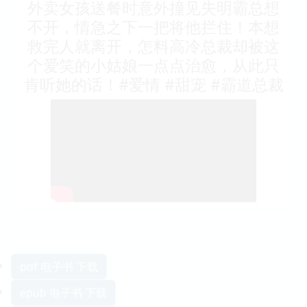
外卖女孩送餐时意外撞见失明霸总想
不开，情急之下一把将他拦住！本想
救完人就离开，怎料高冷总裁却被这
个爱笑的小姑娘一点点治愈，从此只
肯听她的话！#爱情 #甜宠 #霸道总裁
pdf 电子书 下载
epub 电子书 下载