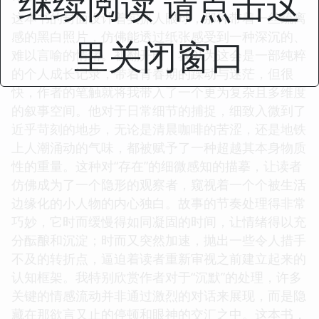
继续阅读 请点击这
这本书的封面设计着实抓人眼球，那种带着一丝疏离
感的黑白照片，仿佛能透过纸张感受到一种深沉的、
里关闭窗口
难以言喻的情绪。初翻开时，我以为这会是一部纯粹
的个人成长记录，带着青春期的躁动与迷茫，但很
快，作者的笔触就将我带入了一个更为复杂且多维度
的叙事空间。他对于日常细节的捕捉，细致入微到了
近乎苛刻的地步，无论是清晨咖啡的苦涩，还是地铁
上人潮涌动的气味，都被赋予了一种超越其本身物质
性的重量。这种对“存在”的细微感知的描摹，让读者
仿佛成为了一个隐形的观察者，窥视着一个个被生活
边缘化的小人物的内心独白。故事的节奏处理得非常
巧妙，它时而缓慢得如同凝固的时间，让情绪得以充
分酝酿和沉淀；时而又突然加速，抛出一些令人措手
不及的转折点，逼迫着读者重新审视之前建立起来的
认知框架。我特别欣赏作者对于“沉默”的处理，许多
关键的情感流动并非通过激烈的对话来展现，而是隐
藏在那欲言又止的停顿和眼神的交汇之中。这本书，