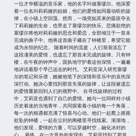
一位才华横溢的音乐家，他的名字叫做塞缪尔。他深爱
着一位名叫莉莉娅的姑娘，他们的爱情如同最动听的旋
律，在小镇上空回荡。然而，一场突如其来的瘟疫夺去
了莉莉娅的生命，也带走了塞缪尔的快乐。悲痛欲绝的
塞缪尔将他对莉莉娅的思念和爱恋，全部倾注于一首未
完成的曲子中。他将这首曲子藏在了钟楼里，希望它能
成为永恒的纪念。 随着时间的流逝，人们渐渐淡忘了
这段凄美的爱情，也遗忘了那首未完成的旋律。只有钟
楼，在午夜的钟声中，固执地守护着这份深情，一遍遍
地诉说着那个早已远去的时代。 艾莉亚深入研究塞缪
尔的笔记和乐谱，她被他笔下的深情和音乐中的哀伤深
深打动。她决心要找到那首失落的旋律，让这段被遗忘
的爱情重新回到人们的视野中。 在寻找旋律的过程
中，艾莉亚也遇到了自己的爱情。她与一位同样对小镇
历史着迷的当地青年，共同探索着小镇的每一个角落，
每一次的相遇都充满了惊喜与心动。他们一起爬上摇摇
欲坠的钟楼，一起在尘封的阁楼里寻找线索。渐渐地，
他们发现，爱情的力量，可以穿越时空，融化冰封的
心。 最终，在一次意外的发现中，艾莉亚找到了那首