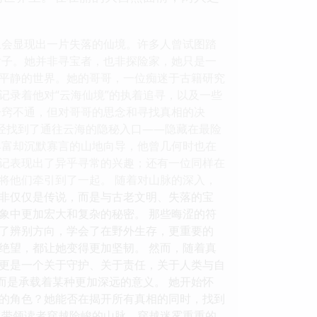
上会显现出一片失落的仙境。许多人曾试图踏
女子。她并非寻宝者，也非探险家，她只是一
平静的世界。她的哥哥，一位痴迷于古籍研究
记录着他对“云海仙境”的执着追寻，以及一些
一窍不通，但对哥哥的思念和寻找真相的决
能已经找到了通往云海的隐秘入口——隐藏在最险
丰富却沉默寡言的山地向导，他曾几何时也在
记表现出了异乎寻常的兴趣；还有一位同样在
将他们牵引到了一起。 随着对山脉的深入，
非仅仅是传说，而是与古老文明、失落的宝
象中更加宏大和复杂的秘密。 那些晦涩的符
了辨别方向，学会了在野外生存，更重要的
绝望，都让她变得更加坚韧。 然而，随着真
更是一个关于守护、关于责任，关于人类与自
而是承载着某种更加深远的意义。 她开始怀
的角色？她能否在揭开所有真相的同时，找到
它带领读者穿越险峻的山脉，穿越迷雾重重的