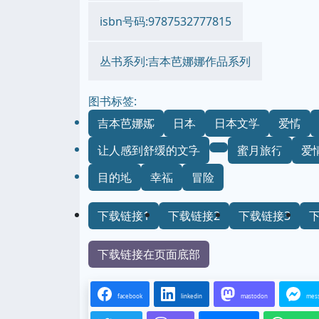
isbn号码:9787532777815
丛书系列:吉本芭娜娜作品系列
图书标签:
吉本芭娜娜
日本
日本文学
爱情
让人感到舒缓的文字
蜜月旅行
爱
目的地
幸福
冒险
下载链接1
下载链接2
下载链接3
下载链接在页面底部
facebook
linkedin
mastodon
mes