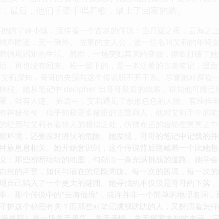
除，最后，他们手牵手唱着歌，踏上了回家的路。
环抱的宁静小镇，流传着一个古老的传说：当月圆之夜，云海之
销声匿迹，无一例外。 故事的主人公，是一位名叫艾莉的年轻
着循规蹈矩的生活。然而，一场突如其来的变故，彻底打破了她
后，再也没有回来。唯一留下的，是一本泛黄的古老笔记，里面
 艾莉深知，哥哥的失踪与这个传说脱不开干系。尽管她对探险
程。她从笔记中 decipher 出哥哥最后的线索，得知他可
罩，鲜有人迹。 旅途中，艾莉遇见了形形色色的人物。有经验
有神秘兮兮，似乎知晓更多秘密的古董商人，他对艾莉手中的笔
的经历与艾莉有着惊人的相似之处，仿佛命运的齿轮在冥冥之中
然环境，还要应对潜伏的危险。她发现，哥哥的笔记中记载的并
种族息息相关。她开始意识到，这个传说背后隐藏着一个比她想
义；那些断断续续的地图，勾勒出一条充满挑战的道路。她学会
自然的声音，如何与潜在的危险周旋。每一次的困境，每一次的
现自己陷入了一个更大的谜团。她寻找的不仅仅是哥哥的下落，
事。那个传说中的“云海仙境”，或许并非一个简单的地理名词，
守护这个秘密有关？而那些对笔记虎视眈眈的人，又扮演着怎样
云海寻踪》是一场关于勇气、关于亲情、关于探索未知的史诗。