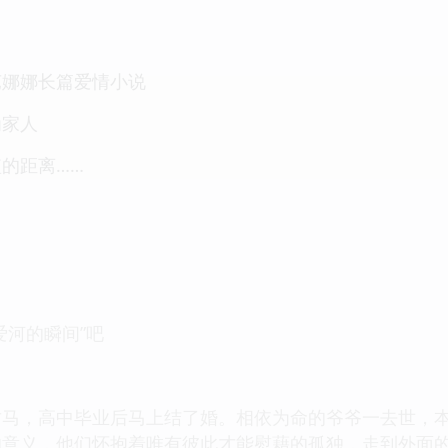
芭娜娜长篇爱情小说
为家人
的距离……
爱河的瞬间”吧
竹马，高中毕业后马上结了婚。相依为命的爷爷一去世，
的意义，他们怀抱着唯有彼此才能慰藉的孤独，走到外面