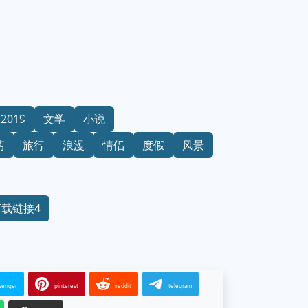
2019
文学
小说
情
旅行
浪漫
情侣
度假
风景
下载链接4
senger
pinterest
reddit
telegram