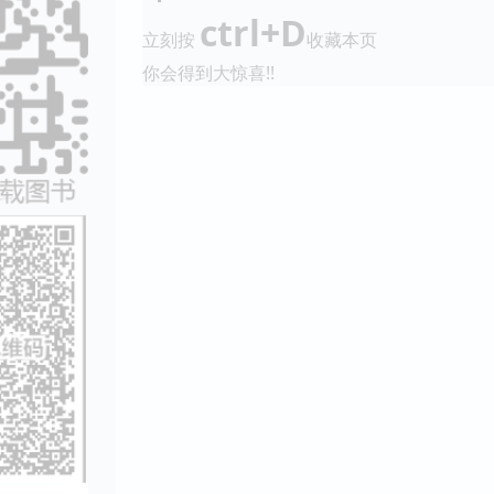
ctrl+D
立刻按
收藏本页
你会得到大惊喜!!