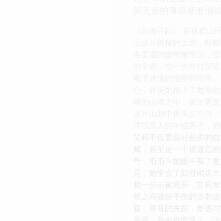
间无形的薄墙渐渐消
《云海寻踪》 在被群山
上这片神秘的土地，却都
名普通的图书管理员，过
的学者，在一次外出探险
晦涩难懂的地图和符号。
心，驱使她踏上了危险的旅
峻的山峰之中，被迷雾笼
这片山脉中迷失过方向；
寻找亲人的年轻男子，他
艾莉不仅要面对恶劣的自
藏，甚至是一个被遗忘的
号，渐渐在她眼中有了意
是，她学会了如何倾听大
相一步步被揭开，艾莉发
然之间微妙平衡的古老故
疑，哥哥的失踪，是否与
哥哥，并全身而退？ 《