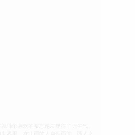
本就郁郁寡欢的裕志越发显得了无生气。
的世界里。在壮丽的大自然面前，两人之