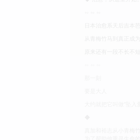
∽ ∽ ∽
日本治愈系天后吉本
从青梅竹马到真正成
原来还有一段不长不短
∽ ∽ ∽
那一刻
要是大人
大约就把它叫做“坠入
◆
真加和裕志从小青梅
为了帮助他重寻生命