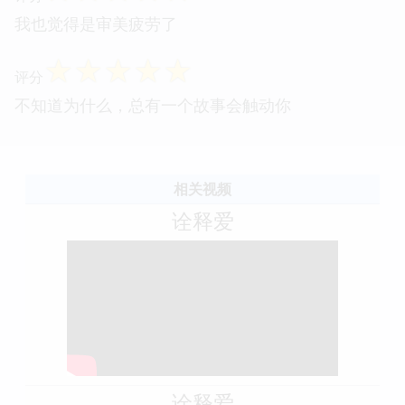
我也觉得是审美疲劳了
☆
☆
☆
☆
☆
评分
不知道为什么，总有一个故事会触动你
相关视频
诠释爱
诠释爱