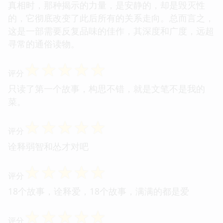
真相时，那种揭示的力量，是安静的，却是毁灭性
的，它彻底改变了此后所有的关系走向。总而言之，
这是一部需要反复品味的佳作，其深度和广度，远超
寻常的通俗读物。
☆
☆
☆
☆
☆
评分
只读了第一个故事，构思不错，就是文笔不是我的
菜。
☆
☆
☆
☆
☆
评分
诠释弱智和怂才对吧
☆
☆
☆
☆
☆
评分
18个故事，诠释爱，18个故事，满满的都是爱
☆
☆
☆
☆
☆
评分