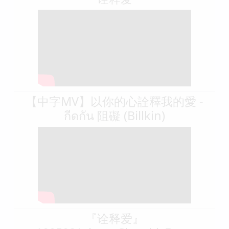
【中字MV】以你的心詮釋我的愛 -
กีดกัน 阻礙 (Billkin)
『诠释爱』