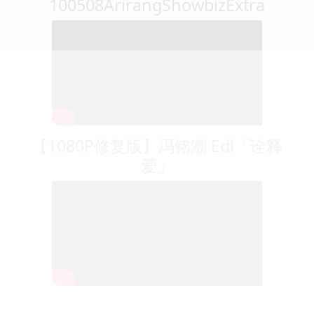
100508ArirangShowbizExtra
【1080P修复版】冯铭潮 Edi「诠释
爱」