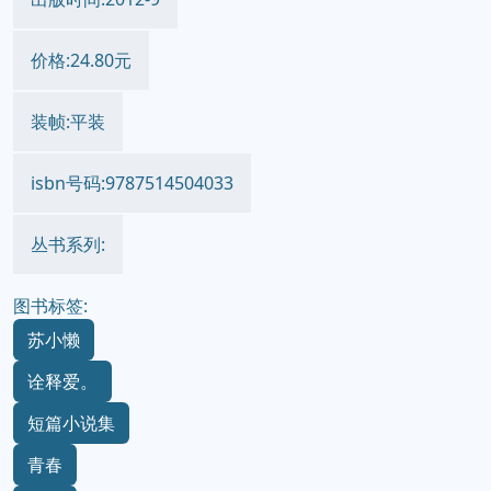
价格:24.80元
装帧:平装
isbn号码:9787514504033
丛书系列:
图书标签:
苏小懒
诠释爱。
短篇小说集
青春