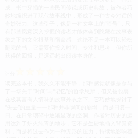
成。书中穿插的一些民间传说或历史典故，被作者巧
妙地编织进了现代故事线中，形成了一种古今对话的
奇妙张力。这些引子，像是一种文学上的“暗号”，只
有那些愿意深入挖掘的读者才能体会到隐藏在故事表
象之下的文化根基和宿命感。这绝不是一本可以轻松
翻完的书，它需要你投入时间、专注和思考，但你所
获得的回报，是远远超出阅读本身的。
☆
☆
☆
☆
☆
评分
读完这本书，我久久不能平静，那种感觉就像是参与
了一场关于“时间”与“记忆”的哲学思辨，但又被包裹
在极其富有人情味的故事外衣之下。它巧妙地探讨了
“失去”的重量——那种并非瞬间的崩塌，而是日复一
日、在日常琐碎中逐渐显现的空洞。作者对历史的运
用达到了炉火纯青的地步，它不是生硬地插入背景资
料，而是将过去作为一种无形的压力，持续地影响着