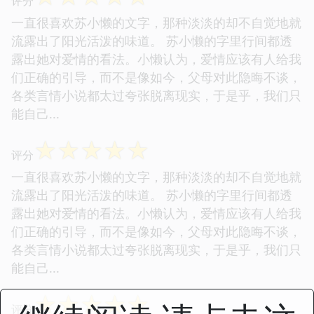
评分
一直很喜欢苏小懒的文字，那种淡淡的却不自觉地就
流露出了阳光活泼的味道。 苏小懒的字里行间都透
露出她对爱情的看法。小懒认为，爱情应该有人给我
们正确的引导，而不是像如今，父母对此隐晦不谈，
各类言情小说都太过夸张脱离现实，于是乎，我们只
能自己...
☆
☆
☆
☆
☆
评分
一直很喜欢苏小懒的文字，那种淡淡的却不自觉地就
流露出了阳光活泼的味道。 苏小懒的字里行间都透
露出她对爱情的看法。小懒认为，爱情应该有人给我
们正确的引导，而不是像如今，父母对此隐晦不谈，
各类言情小说都太过夸张脱离现实，于是乎，我们只
能自己...
☆
☆
☆
☆
☆
评分