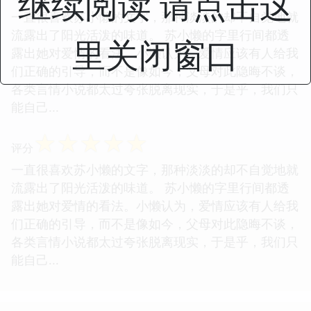
继续阅读 请点击这
一直很喜欢苏小懒的文字，那种淡淡的却不自觉地就
流露出了阳光活泼的味道。 苏小懒的字里行间都透
里关闭窗口
露出她对爱情的看法。小懒认为，爱情应该有人给我
们正确的引导，而不是像如今，父母对此隐晦不谈，
各类言情小说都太过夸张脱离现实，于是乎，我们只
能自己...
☆
☆
☆
☆
☆
评分
一直很喜欢苏小懒的文字，那种淡淡的却不自觉地就
流露出了阳光活泼的味道。 苏小懒的字里行间都透
露出她对爱情的看法。小懒认为，爱情应该有人给我
们正确的引导，而不是像如今，父母对此隐晦不谈，
各类言情小说都太过夸张脱离现实，于是乎，我们只
能自己...