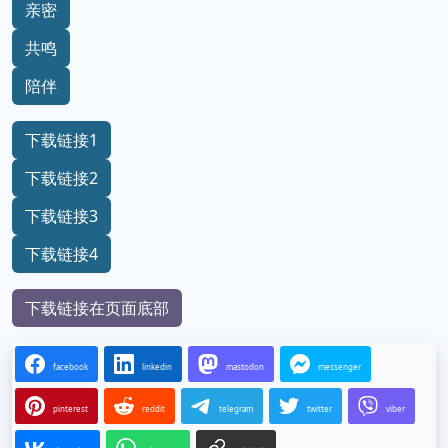
亲密
共鸣
陪伴
下载链接1
下载链接2
下载链接3
下载链接4
下载链接在页面底部
facebook
linkedin
mastodon
messenger
pinterest
reddit
telegram
twitter
viber