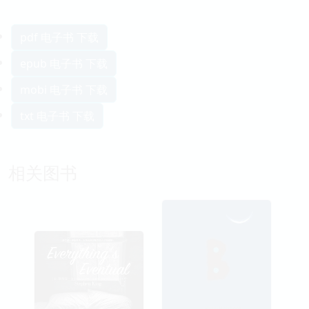
pdf 电子书 下载
epub 电子书 下载
mobi 电子书 下载
txt 电子书 下载
相关图书