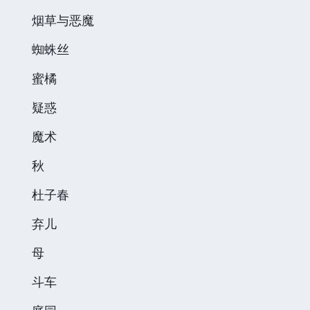
烟草与恶魔
蜘蛛丝
蜜橘
疑惑
魔术
秋
杜子春
弃儿
母
斗车