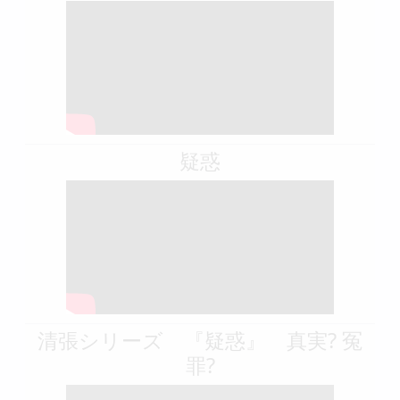
疑惑
清張シリーズ 『疑惑』 真実? 冤
罪?