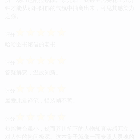
钟才能从那种阴郁的气氛中抽离出来，可见其感染力
之强。
☆
☆
☆
☆
☆
评分
哈哈图书馆借的老书
☆
☆
☆
☆
☆
评分
答疑解惑，温故知新。
☆
☆
☆
☆
☆
评分
最爱此君译笔，惜装帧不善。
☆
☆
☆
☆
☆
评分
短篇舞台虽小，然而芥川笔下的人物却真实感兀立，
对人性的拷问极深。这本集子就像一面专照人灵魂的