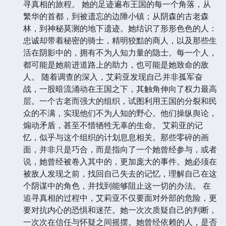
寻真相的旅程。 她的足迹遍布王国的每一个角落，从
繁华的首都，到被遗忘的边陲小镇；从阴森的古老森
林，到神秘莫测的地下遗迹。她结识了形形色色的人：
忠诚却带着秘密的骑士，精明狡黠的商人，以及那些生
活在阴影中的，拥有不为人知力量的隐士。每一个人，
都可能是她前进道路上的助力，也可能是她致命的敌
人。 随着调查的深入，艾莉亚发现自己并非孤军奋
战，一股暗流涌动在王国之下，其触角伸向了权力最高
层。一个古老而强大的组织，试图利用王国的分裂和民
众的不满，实现他们不为人知的野心。他们操纵舆论，
煽动矛盾，甚至不惜牺牲无辜的生命。 艾莉亚的记
忆，似乎与这个组织的计划息息相关。那些零碎的画
面，并非只是巧合，而是指向了一个她曾经参与，或者
说，她曾经被卷入其中的，更加庞大的事件。她必须在
被敌人发现之前，找回自己失去的记忆，理解自己在这
个阴谋中的角色，并找到能够阻止这一切的办法。 在
追寻真相的过程中，艾莉亚不仅要面对外部的危险，更
要对抗内心的恐惧和迷茫。她一次次质疑自己的判断，
一次次在信任与怀疑之间摇摆。她曾经依赖的人，是否