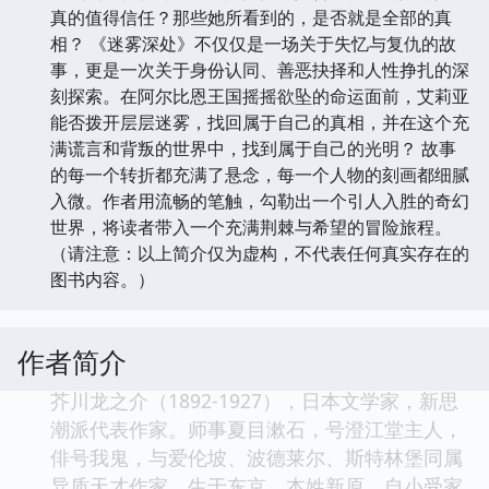
真的值得信任？那些她所看到的，是否就是全部的真
相？ 《迷雾深处》不仅仅是一场关于失忆与复仇的故
事，更是一次关于身份认同、善恶抉择和人性挣扎的深
刻探索。在阿尔比恩王国摇摇欲坠的命运面前，艾莉亚
能否拨开层层迷雾，找回属于自己的真相，并在这个充
满谎言和背叛的世界中，找到属于自己的光明？ 故事
的每一个转折都充满了悬念，每一个人物的刻画都细腻
入微。作者用流畅的笔触，勾勒出一个引人入胜的奇幻
世界，将读者带入一个充满荆棘与希望的冒险旅程。
（请注意：以上简介仅为虚构，不代表任何真实存在的
图书内容。）
作者简介
芥川龙之介（1892-1927），日本文学家，新思
潮派代表作家。师事夏目漱石，号澄江堂主人，
俳号我鬼，与爱伦坡、波德莱尔、斯特林堡同属
异质天才作家。生于东京，本姓新原，自小受家