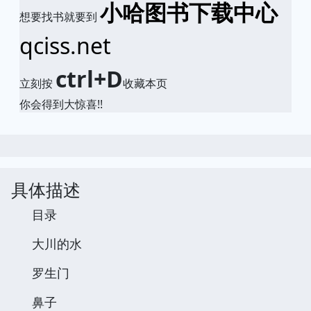
小哈图书下载中心
想要找书就要到
qciss.net
ctrl+D
立刻按
收藏本页
你会得到大惊喜!!
具体描述
目录
大川的水
罗生门
鼻子