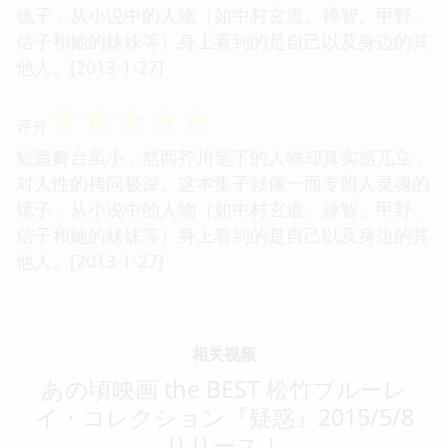
镜子，从小说中的人物（如中村玄道、禅智、甲野、
信子和她的妹妹等）身上看到的是自己以及身边的其
他人。[2013-1-27]
☆
☆
☆
☆
☆
评分
短篇舞台虽小，然而芥川笔下的人物却真实感兀立，
对人性的拷问极深。这本集子就像一面专照人灵魂的
镜子，从小说中的人物（如中村玄道、禅智、甲野、
信子和她的妹妹等）身上看到的是自己以及身边的其
他人。[2013-1-27]
相关视频
あの頃映画 the BEST 松竹ブルーレ
イ・コレクション『疑惑』2015/5/8
リリース！