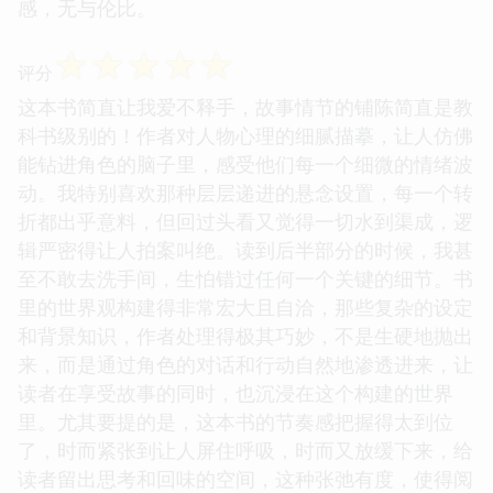
感，无与伦比。
☆
☆
☆
☆
☆
评分
这本书简直让我爱不释手，故事情节的铺陈简直是教
科书级别的！作者对人物心理的细腻描摹，让人仿佛
能钻进角色的脑子里，感受他们每一个细微的情绪波
动。我特别喜欢那种层层递进的悬念设置，每一个转
折都出乎意料，但回过头看又觉得一切水到渠成，逻
辑严密得让人拍案叫绝。读到后半部分的时候，我甚
至不敢去洗手间，生怕错过任何一个关键的细节。书
里的世界观构建得非常宏大且自洽，那些复杂的设定
和背景知识，作者处理得极其巧妙，不是生硬地抛出
来，而是通过角色的对话和行动自然地渗透进来，让
读者在享受故事的同时，也沉浸在这个构建的世界
里。尤其要提的是，这本书的节奏感把握得太到位
了，时而紧张到让人屏住呼吸，时而又放缓下来，给
读者留出思考和回味的空间，这种张弛有度，使得阅