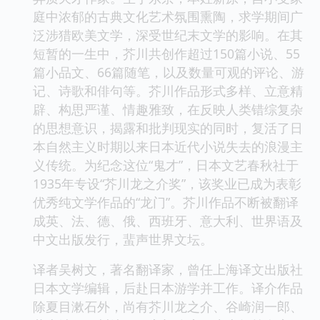
庭中浓郁的古典文化艺术氛围熏陶，求学期间广
泛涉猎欧美文学，深受世纪末文学的影响。在其
短暂的一生中，芥川共创作超过150篇小说、55
篇小品文、66篇随笔，以及数量可观的评论、游
记、诗歌和俳句等。芥川作品形式多样、立意精
辟、构思严谨、情趣雅致，在反映人类错综复杂
的思想意识，揭露和批判现实的同时，复活了日
本自然主义时期以来日本近代小说失去的浪漫主
义传统。为纪念这位“鬼才”，日本文艺春秋社于
1935年专设“芥川龙之介奖”，该奖业已成为表彰
优秀纯文学作品的“龙门”。芥川作品不断被翻译
成英、法、德、俄、西班牙、意大利、世界语及
中文出版发行，蜚声世界文坛。
译者吴树文，著名翻译家，曾任上海译文出版社
日本文学编辑，后赴日本游学并工作。译介作品
除夏目漱石外，尚有芥川龙之介、谷崎润一郎、