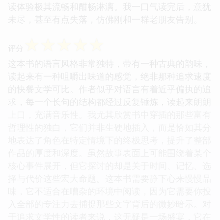
读体验极其流畅和酣畅淋漓。我一口气读完后，意犹
未尽，甚至有点失落，仿佛刚和一群老朋友告别。
☆
☆
☆
☆
☆
评分
这本书的语言风格非常独特，带有一种古典的韵味，
读起来有一种咀嚼出味道的感觉，绝非那种追求速度
的快餐文学可比。作者似乎对语言有着近乎偏执的追
求，每一个长句的结构都经过反复锤炼，读起来朗朗
上口，充满音乐性。我尤其欣赏书中穿插的那些富有
哲理性的独白，它们并非生硬地插入，而是恰如其分
地表达了角色在特定情境下的终极思考，提升了整部
作品的厚度和深度。虽然故事表面上可能围绕着某个
核心事件展开，但它探讨的却是关于时间、记忆、选
择与代价这些宏大命题。这本书需要静下心来慢慢品
味，它不适合在嘈杂的环境中阅读，因为它需要你投
入全部的专注力去捕捉那些文字背后的微妙暗示。对
于追求文学性的读者来说，这无疑是一场盛宴，它在