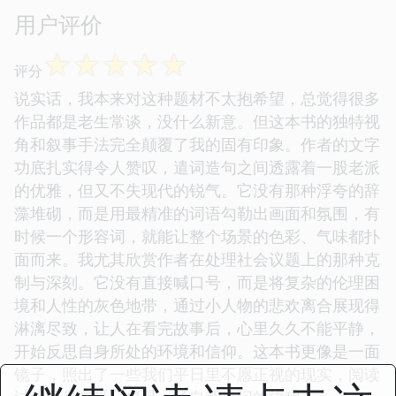
用户评价
☆
☆
☆
☆
☆
评分
说实话，我本来对这种题材不太抱希望，总觉得很多
作品都是老生常谈，没什么新意。但这本书的独特视
角和叙事手法完全颠覆了我的固有印象。作者的文字
功底扎实得令人赞叹，遣词造句之间透露着一股老派
的优雅，但又不失现代的锐气。它没有那种浮夸的辞
藻堆砌，而是用最精准的词语勾勒出画面和氛围，有
时候一个形容词，就能让整个场景的色彩、气味都扑
面而来。我尤其欣赏作者在处理社会议题上的那种克
制与深刻。它没有直接喊口号，而是将复杂的伦理困
境和人性的灰色地带，通过小人物的悲欢离合展现得
淋漓尽致，让人在看完故事后，心里久久不能平静，
开始反思自身所处的环境和信仰。这本书更像是一面
镜子，照出了一些我们平日里不愿正视的现实，阅读