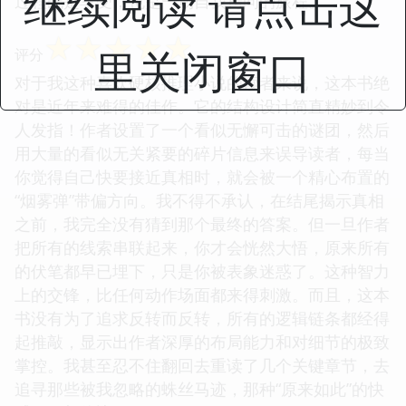
继续阅读 请点击这
过程既是享受，也是一场自我拷问的旅程。
☆
☆
☆
☆
☆
里关闭窗口
评分
对于我这种喜欢硬核推理小说的读者来说，这本书绝
对是近年来难得的佳作。它的结构设计简直精妙到令
人发指！作者设置了一个看似无懈可击的谜团，然后
用大量的看似无关紧要的碎片信息来误导读者，每当
你觉得自己快要接近真相时，就会被一个精心布置的
“烟雾弹”带偏方向。我不得不承认，在结尾揭示真相
之前，我完全没有猜到那个最终的答案。但一旦作者
把所有的线索串联起来，你才会恍然大悟，原来所有
的伏笔都早已埋下，只是你被表象迷惑了。这种智力
上的交锋，比任何动作场面都来得刺激。而且，这本
书没有为了追求反转而反转，所有的逻辑链条都经得
起推敲，显示出作者深厚的布局能力和对细节的极致
掌控。我甚至忍不住翻回去重读了几个关键章节，去
追寻那些被我忽略的蛛丝马迹，那种“原来如此”的快