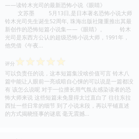
——读铃木光司的最新恐怖小说《眼睛》
文苏墨 5月13日,是日本著名恐怖小说大师
铃木光司先生诞生52周年, 珠海出版社隆重推出其最
新创作的恐怖短篇小说集——《眼睛》。 铃木
光司是东西方公认的超级恐怖小说大师，1991年，
他凭借《午夜...
☆
☆
☆
☆
☆
评分
可以负责任的说，这本短篇集没啥价值可言 铃木八
篇中能让人眼前一亮或暗自心悚的可以说是一篇都没
有 该怎么说呢 对于一位擅长用气氛去感染读者的恐
怖大师来说 这些短篇未免显得太过直白了 往往东拉
西扯一些日常的细节 到了小说末段，再以平铺直述
的方式揭晓怪事的谜底 毫无震撼...