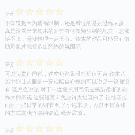
☆
☆
☆
☆
☆
评分
不知道是因为篇幅限制，还是看过的悬疑恐怖太多，
真是没看出来铃木的新作有何新颖独到的地方，恐怖
谈不上，悬疑推理一点没有。铃木的作品可能只有借
助影象才能营造出恐怖的氛围吧
☆
☆
☆
☆
☆
评分
可以负责任的说，这本短篇集没啥价值可言 铃木八
篇中能让人眼前一亮或暗自心悚的可以说是一篇都没
有 该怎么说呢 对于一位擅长用气氛去感染读者的恐
怖大师来说 这些短篇未免显得太过直白了 往往东拉
西扯一些日常的细节 到了小说末段，再以平铺直述
的方式揭晓怪事的谜底 毫无震撼...
☆
☆
☆
☆
☆
评分