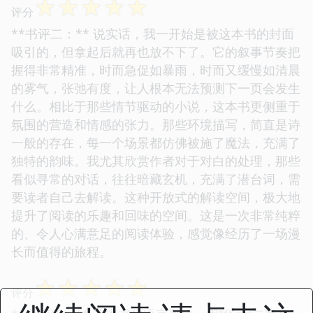
☆
☆
☆
☆
☆
评分
**书评二：** 说实话，我一开始是被这本书的封面
吸引的，但拿起后就再也放不下了。它的叙事节奏把
握得非常精准，时而急促如暴雨，时而又缓慢如清晨
的雾气，张弛有度，让人根本无法预测下一页会发生
什么。相比于那些情节驱动的小说，这本书更侧重于
氛围的营造和情感的张力。那些环境描写，简直是诗
一般的存在，每一个场景都仿佛被施了魔法，充满了
独特的韵味。我尤其欣赏作者对于对白的处理，那些
看似寻常的对话，往往暗藏玄机，充满了潜台词，需
要读者自己去解读。这种开放式的解读空间，极大地
提升了阅读的乐趣和回味的空间。这是一次非常纯粹
的、令人心满意足的阅读体验，感觉像经历了一场漫
长而值得的旅程。
☆
☆
☆
☆
☆
评分