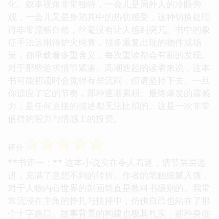
化。叙事视角非常独特，一会儿是局外人的冷眼旁
观，一会儿又是身陷其中的热切感受，这种切换处理
得非常流畅自然，丝毫没有让人感到突兀。书中的象
征手法运用得炉火纯青，很多重复出现的物件或场
景，都承载着多重含义，每次重读都会有新的发现。
对于那些追求情节紧凑、高潮迭起的读者来说，这本
书可能初读时会觉得有些沉闷，但请坚持下去。一旦
你适应了它的节奏，那种逐渐累积、最终爆发的震撼
力，是任何直接的描述都无法比拟的。这是一次非常
值得的智力与情感上的投资。
☆
☆
☆
☆
☆
评分
**书评一：** 这本小说实在令人着迷，情节层层递
进，充满了意想不到的转折。作者的笔触细腻入微，
对于人物内心世界的刻画简直是教科书级别的。我常
常沉浸在主角的挣扎与抉择中，仿佛自己也站在了那
个十字路口。故事背景的构建也极其扎实，那种身临