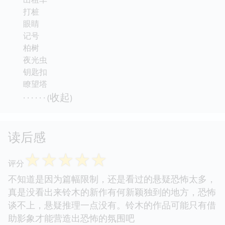
打桩
眼睛
记号
柏树
夜光虫
钥匙扣
瞭望塔
收起
· · · · · · (
)
读后感
☆
☆
☆
☆
☆
评分
不知道是因为篇幅限制，还是看过的悬疑恐怖太多，
真是没看出来铃木的新作有何新颖独到的地方，恐怖
谈不上，悬疑推理一点没有。铃木的作品可能只有借
助影象才能营造出恐怖的氛围吧