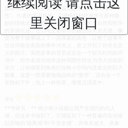
继续阅读 请点击这
**书评四：** 这本书的语言风格，用“华丽”二字来
形容可能还不够贴切，应该说是“精准而富有音乐
性”。作者的遣词造句，总能恰到好处地抓住那种微
里关闭窗口
妙的情绪波动。我特别喜欢书中那些关于自然和哲学
的穿插论述，它们与主要情节的融合得天衣无缝，像
是为整个故事铺上了一层厚重的底色，让整个故事不
仅仅停留在表面的事件冲突上，更上升到了对存在意
义的探讨。虽然故事的背景设定在一个较为封闭的环
境中，但作者成功地将这种局限性转化为强大的戏剧
张力，让你感受到角色们在狭小空间内迸发出的巨大
能量。这是一部需要细细品味的“慢书”，适合在一个
安静的下午，泡上一杯热茶，慢慢沉浸其中。
☆
☆
☆
☆
☆
评分
**书评五：** 很少有小说能让我产生强烈的代入
感，但这本书做到了。它捕捉到了一种普遍存在却难
以言喻的“疏离感”和“不安全感”，并将其放大、具象