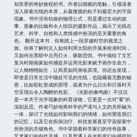
知世界的奇妙旅程的书。作者以细腻的笔触，引领读者
深入探索光线的本质，从最微观的粒子到最宏大的宇宙
现象。书中没有枯燥的物理公式，而是通过生动的故
事、形象的比喻和令人惊叹的摄影作品，揭示了光线在
艺术、科学、自然和人类情感中扮演的至关重要的角
色。 翻开这本书，你将踏上一段穿越时空的视觉之
旅。你将了解到古人如何利用太阳的升落来校准时间，
又如何在黑暗中点亮灯火，驱散恐惧。书中描绘了文艺
复兴时期画家如何捕捉并运用光影来赋予画作生命力，
让人物栩栩如生，让风景如同身临其境。你还会发现，
即使是日常生活中随处可见的光线，也隐藏着无数的秘
密，比如彩虹形成的原理，或者为什么日出和日落时天
空呈现出令人陶醉的色彩。 《光影的奏鸣曲》不仅仅
是一本关于光学现象的科普读物，它更是一次对“看”的
深刻反思。作者巧妙地将科学的严谨与人文的关怀融为
一体，探讨了光线如何影响我们的情绪，如何塑造我们
的记忆，以及它在疾病治疗、科技发展甚至宇宙探索中
所扮演的关键角色。书中穿插着科学家们的传奇故事，
艺术家们的创作灵感，以及普通人在光影变幻中捕捉到