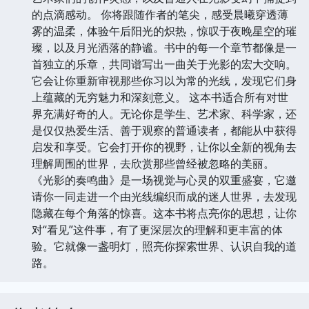
的点滴感动。 你将跟随作者的笔尖，感受晨曦穿透薄
雾的温柔，体验午后阳光的炽热，惊叹于夜晚星空的璀
璨，以及月光洒落的静谧。书中的每一个章节都像是一
首独立的乐章，共同谱写出一曲关于光影的宏大交响。
它会让你重新审视那些你习以为常的光线，发现它们身
上蕴藏的无穷魅力和深刻意义。 这本书适合所有对世
界充满好奇的人。无论你是学生、艺术家、科学家，还
是仅仅热爱生活、善于观察的普通读者，都能从中获得
启发和享受。它会打开你的视野，让你以全新的视角去
理解周围的世界，去欣赏那些曾经被忽略的美丽。
《光影的奏鸣曲》是一场视觉与心灵的双重盛宴，它邀
请你一同走进一个由光线编织而成的迷人世界，去发现
隐藏在每个角落的惊喜。这本书将点亮你的思想，让你
对“看见”这件事，有了更深层次的理解和更丰富的体
验。它就像一盏明灯，照亮你探索世界、认识自我的道
路。