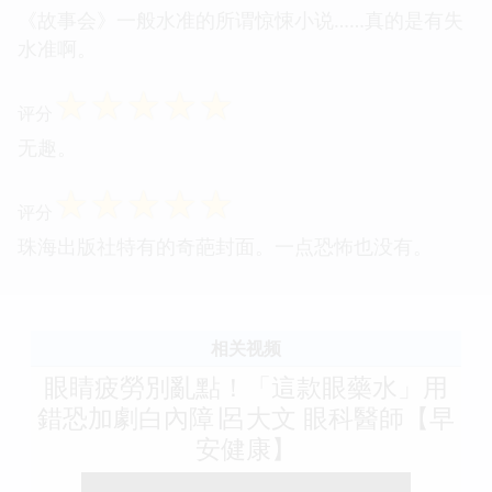
《故事会》一般水准的所谓惊悚小说……真的是有失
水准啊。
☆
☆
☆
☆
☆
评分
无趣。
☆
☆
☆
☆
☆
评分
珠海出版社特有的奇葩封面。一点恐怖也没有。
相关视频
眼睛疲勞別亂點！「這款眼藥水」用
錯恐加劇白內障∣呂大文 眼科醫師【早
安健康】