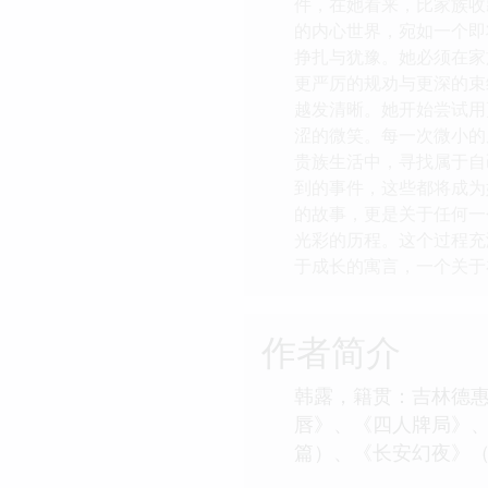
件，在她看来，比家族收
的内心世界，宛如一个即
挣扎与犹豫。她必须在家
更严厉的规劝与更深的束
越发清晰。她开始尝试用
涩的微笑。每一次微小的
贵族生活中，寻找属于自
到的事件，这些都将成为
的故事，更是关于任何一
光彩的历程。这个过程充
于成长的寓言，一个关于
作者简介
韩露，籍贯：吉林德惠
唇》、《四人牌局》
篇）、《长安幻夜》（