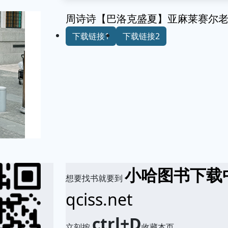
周诗诗【巴洛克盛夏】亚麻莱赛尔
下载链接1
下载链接2
小哈图书下载
想要找书就要到
qciss.net
ctrl+D
立刻按
收藏本页