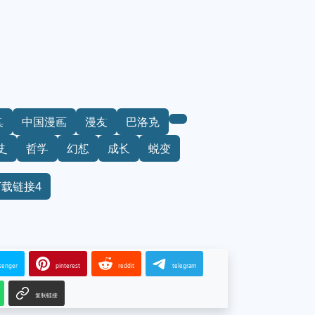
集
中国漫画
漫友
巴洛克
史
哲学
幻想
成长
蜕变
下载链接4
senger
pinterest
reddit
telegram
复制链接