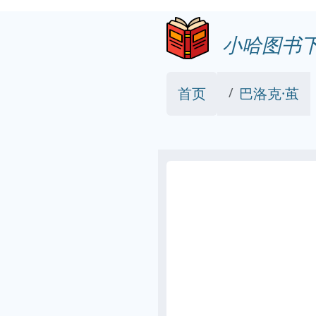
小哈图书
首页
巴洛克·茧