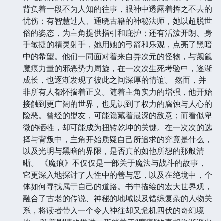
背负着一段不为人知的往事，眼神中透露着挥之不去的
忧伤；有智慧过人、通晓古籍的神秘法师，她以超脱世
俗的姿态，为主角提供指引和庇护；还有活泼开朗、身
手敏捷的精灵射手，她用她的弓箭和乐观，点亮了黑暗
中的希望。他们一同面对着来自异次元的怪物，与觊觎
魔痕力量的邪恶势力周旋，在一次次生死考验中，逐渐
成长，也逐渐发现了彼此之间深厚的情谊。 然而，并
非所有人都怀揣着正义。随着主角实力的增强，他开始
接触到更广阔的世界，也见识到了权力的腐蚀与人心的
险恶。曾经的盟友，可能隐藏着最深的敌意；而看似卑
微的牺牲，却可能成为扭转乾坤的关键。在一次次的选
择与背叛中，主角开始质疑自己所追求的究竟是什么，
以及光明与黑暗的界限，是否真的如他所想的那般清
晰。 《魔痕》不仅仅是一部关于魔法与战斗的故事，
它更深入地探讨了人性中的善与恶，以及在绝境中，个
体如何寻找属于自己的道路。书中描绘的宏大世界观，
融合了古老的传说、神秘的地域以及错综复杂的人物关
系，将读者带入一个令人神往却又危机四伏的奇幻境