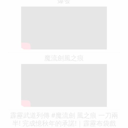
爆發
魔流劍風之痕
霹靂武道列傳 #魔流劍 風之痕 一刀兩
半! 完成憶秋年的承諾!｜霹靂布袋戲