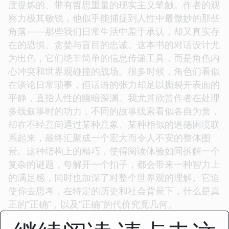
度提炼的、带有哲思重量的现实主义笔触。作者的观
察力极其敏锐，他似乎能捕捉到人性中最微妙的那些
角落——那些我们日常生活中羞于承认，却又真实存
在的恐惧、贪婪与盲目的忠诚。这本书的对话设计尤
为出色，它们绝非简单的信息传递工具，而是角色内
心冲突和世界观碰撞的战场。很多时候，角色们看似
在谈论日常琐事，但话语的张力却足以撕裂开表面的
平静，直指人性的幽暗深渊。我尤其欣赏作者在处理
多线叙事时的功力，不同的故事线索看似各自为营，
却在不经意间通过某种意象、某种相似的道德困境联
系起来，最终汇聚成一个宏大而令人不安的整体图
景。这种结构上的精巧，使得阅读体验如同拆解一个
复杂的谜题，每解开一个扣子，都会带来一种智力上
的满足感，同时也加深了对整个世界观的理解。它迫
使你去思考，在特定的历史和社会背景下，什么是真
正的“正确”，以及“正确”的代价究竟几何。