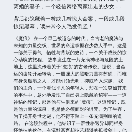
离婚的妻子，一个轻信网络离家出走的少女……
背后都隐藏着一桩或几桩惊人命案，一段或几段
惊栗黑幕，读来常令人毛发倒竖！
《魔痕》 在一个早已被遗忘的时代，当古老的魔法与
未知的力量交织，世界的命运掌握在少数人手中。这是
一部关于勇气、牺牲与背叛的史诗，一个关于成长的惊
心动魄的旅程。 故事发生在一片充满神秘与危险的土
地上，这里流传着关于“魔痕”的古老传说。据说，当命
运的齿轮开始转动，一股强大的黑暗力量将苏醒，而唯
有身负魔痕之人，才能引领光明，抑或坠入深渊。 我
们的主角，一个看似平凡的年轻人，却在一次突如其来
的事件中，意外地发现了自己身上隐藏的秘密——一道
神秘的印记，那是他与生俱来的“魔痕”。这道印记，既
是他力量的源泉，也是他必须面对的诅咒。为了生存，
为了揭开身世之谜，他不得不踏上一条充满荆棘的道
路。 在这段旅程中，他结识了一群性格迥异却同样身
怀绝技的伙伴。有沉默寡言却技艺精湛的孤傲剑士，他