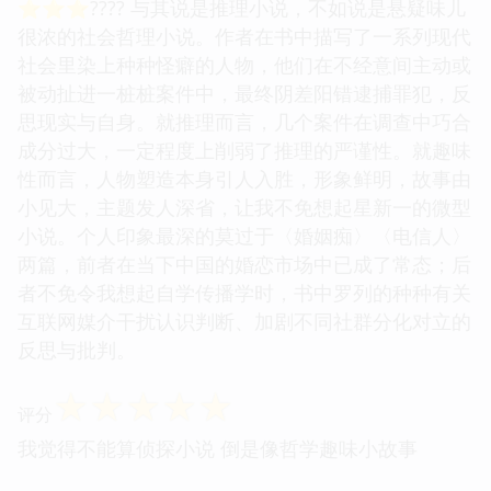
⭐️⭐️⭐️???? 与其说是推理小说，不如说是悬疑味儿
很浓的社会哲理小说。作者在书中描写了一系列现代
社会里染上种种怪癖的人物，他们在不经意间主动或
被动扯进一桩桩案件中，最终阴差阳错逮捕罪犯，反
思现实与自身。就推理而言，几个案件在调查中巧合
成分过大，一定程度上削弱了推理的严谨性。就趣味
性而言，人物塑造本身引人入胜，形象鲜明，故事由
小见大，主题发人深省，让我不免想起星新一的微型
小说。个人印象最深的莫过于〈婚姻痴〉〈电信人〉
两篇，前者在当下中国的婚恋市场中已成了常态；后
者不免令我想起自学传播学时，书中罗列的种种有关
互联网媒介干扰认识判断、加剧不同社群分化对立的
反思与批判。
☆
☆
☆
☆
☆
评分
我觉得不能算侦探小说 倒是像哲学趣味小故事