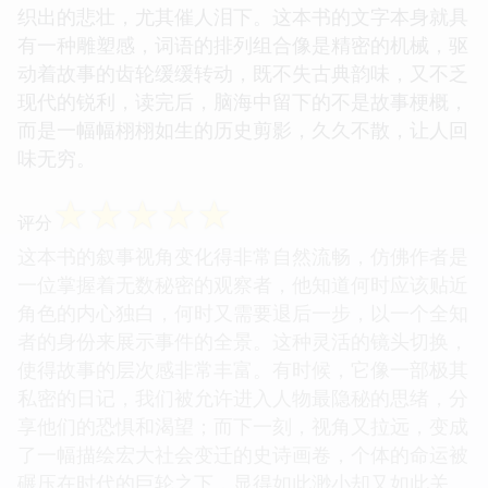
织出的悲壮，尤其催人泪下。这本书的文字本身就具
有一种雕塑感，词语的排列组合像是精密的机械，驱
动着故事的齿轮缓缓转动，既不失古典韵味，又不乏
现代的锐利，读完后，脑海中留下的不是故事梗概，
而是一幅幅栩栩如生的历史剪影，久久不散，让人回
味无穷。
☆
☆
☆
☆
☆
评分
这本书的叙事视角变化得非常自然流畅，仿佛作者是
一位掌握着无数秘密的观察者，他知道何时应该贴近
角色的内心独白，何时又需要退后一步，以一个全知
者的身份来展示事件的全景。这种灵活的镜头切换，
使得故事的层次感非常丰富。有时候，它像一部极其
私密的日记，我们被允许进入人物最隐秘的思绪，分
享他们的恐惧和渴望；而下一刻，视角又拉远，变成
了一幅描绘宏大社会变迁的史诗画卷，个体的命运被
碾压在时代的巨轮之下，显得如此渺小却又如此关