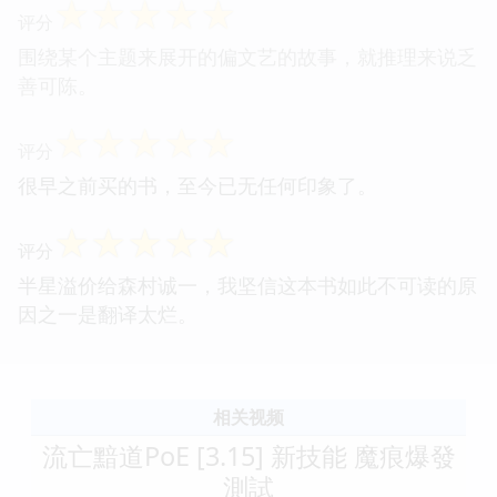
☆
☆
☆
☆
☆
评分
围绕某个主题来展开的偏文艺的故事，就推理来说乏
善可陈。
☆
☆
☆
☆
☆
评分
很早之前买的书，至今已无任何印象了。
☆
☆
☆
☆
☆
评分
半星溢价给森村诚一，我坚信这本书如此不可读的原
因之一是翻译太烂。
相关视频
流亡黯道PoE [3.15] 新技能 魔痕爆發
測試