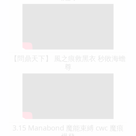
【問鼎天下】 風之痕救黑衣 秒敗海蟾
尊
3.15 Manabond 魔能束縛 cwc 魔痕