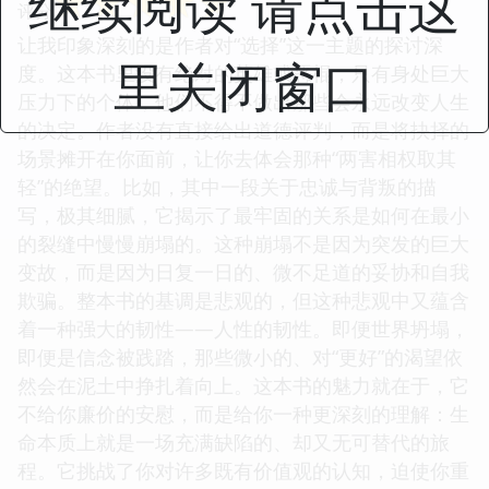
继续阅读 请点击这
☆
☆
☆
☆
☆
评分
让我印象深刻的是作者对“选择”这一主题的探讨深
里关闭窗口
度。这本书里没有绝对的英雄或恶棍，只有身处巨大
压力下的个体，他们不得不做出那些会永远改变人生
的决定。作者没有直接给出道德评判，而是将抉择的
场景摊开在你面前，让你去体会那种“两害相权取其
轻”的绝望。比如，其中一段关于忠诚与背叛的描
写，极其细腻，它揭示了最牢固的关系是如何在最小
的裂缝中慢慢崩塌的。这种崩塌不是因为突发的巨大
变故，而是因为日复一日的、微不足道的妥协和自我
欺骗。整本书的基调是悲观的，但这种悲观中又蕴含
着一种强大的韧性——人性的韧性。即便世界坍塌，
即便是信念被践踏，那些微小的、对“更好”的渴望依
然会在泥土中挣扎着向上。这本书的魅力就在于，它
不给你廉价的安慰，而是给你一种更深刻的理解：生
命本质上就是一场充满缺陷的、却又无可替代的旅
程。它挑战了你对许多既有价值观的认知，迫使你重