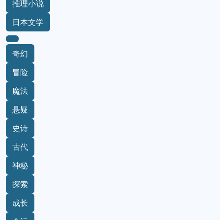
推理小说
日本文学
奇幻
冒险
魔法
悬疑
史诗
古代
神秘
探索
成长