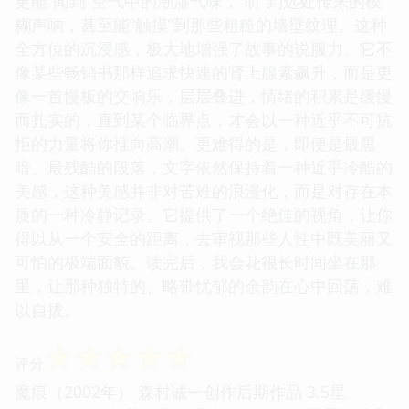
更能“闻到”空气中的潮湿气味，“听”到远处传来的模
糊声响，甚至能“触摸”到那些粗糙的墙壁纹理。这种
全方位的沉浸感，极大地增强了故事的说服力。它不
像某些畅销书那样追求快速的肾上腺素飙升，而是更
像一首慢板的交响乐，层层叠进，情绪的积累是缓慢
而扎实的，直到某个临界点，才会以一种近乎不可抗
拒的力量将你推向高潮。更难得的是，即便是最黑
暗、最残酷的段落，文字依然保持着一种近乎冷酷的
美感，这种美感并非对苦难的浪漫化，而是对存在本
质的一种冷静记录。它提供了一个绝佳的视角，让你
得以从一个安全的距离，去审视那些人性中既美丽又
可怕的极端面貌。读完后，我会花很长时间坐在那
里，让那种独特的、略带忧郁的余韵在心中回荡，难
以自拔。
☆
☆
☆
☆
☆
评分
魔痕（2002年） 森村诚一创作后期作品 3.5星