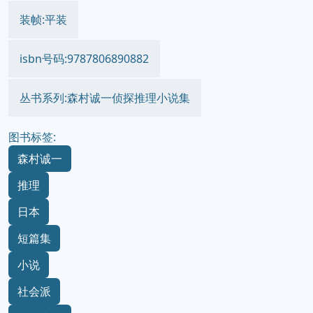
装帧:平装
isbn号码:9787806890882
丛书系列:森村诚一侦探推理小说集
图书标签:
森村诚一
推理
日本
短篇集
小说
社会派