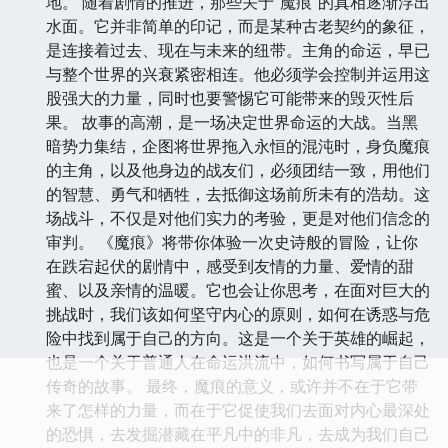
地。 随着剧情的推进，那些关于“魔痕”的真相逐渐浮出
水面。它并非简单的印记，而是某种古老契约的象征，
是连接着过去、现在与未来的纽带。主角的命运，早已
与整个世界的兴衰紧密相连。他必须学会控制并运用这
股强大的力量，同时也要警惕它可能带来的毁灭性后
果。 故事的高潮，是一场决定世界命运的大战。当黑
暗势力集结，企图将世界拖入永恒的混沌时，身负魔痕
的主角，以及他身边的战友们，必须团结一致，用他们
的智慧、勇气和牺牲，去抵御这场前所未有的浩劫。这
场战斗，不仅是对他们实力的考验，更是对他们信念的
审判。 《魔痕》将带你体验一次史诗般的冒险，让你
在跌宕起伏的剧情中，感受到友情的力量、爱情的甜
蜜、以及亲情的温暖。它也会让你思考，在面对巨大的
挑战时，我们该如何坚守内心的原则，如何在诱惑与危
险中找到属于自己的方向。这是一个关于英雄的崛起，
也是一个关于普通人在命运洪流中，如何书写属于自己
传奇的故事。 最终，魔痕的意义，或许并不在于它带
来了怎样的力量，而在于它促使我们去面对内心最深处
的恐惧，去发掘潜藏在平凡中的非凡，去成为我们自己