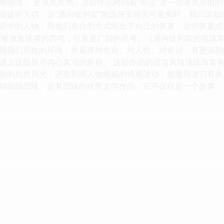
展困境。 更深层次地，这部作品拷问着“命运”这一古老而永恒
能徒劳无功，当“通向绞刑架”的选择变得无可避免时，我们该
说中的人物，用他们各自的方式给出了自己的答案，这些答案或
能够激发读者的共鸣，引发更广阔的思考。《通向绞刑架的电缆
视我们所处的环境，并最终对生命、对人性、对命运，有更深刻
踏上这段探寻内心真理的旅程。 这部作品的语言风格洗练而富
丽的自然风光，还是刻画人物细腻的情感波动，都显得游刃有余
得细细品味、反复回味的优秀文学作品。它不仅仅是一个故事，