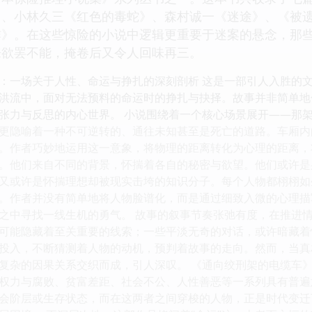
》、小林久三《红色的毒蛇》、森村诚一《迷途》、《被
炸》。在这些惊险的小说中逻辑更重要于迷案的悬念，那
来欲罢不能，掩卷后又令人回味再三。
：一场关于人性、命运与挣扎的深刻剖析 这是一部引人入胜的
洪流中，面对无法预料的命运时的挣扎与抉择。故事并非简单地
张力与反思的内心世界。 小说围绕着一个核心场景展开——那
更隐喻着一种不可逆转的、通往未知甚至是死亡的道路。车厢内
。作者巧妙地运用这一意象，将物理的距离转化为心理的距离，
。他们来自不同的背景，怀揣着各自的秘密与欲望。他们或许是
又或许是怀揣理想却被现实击垮的知识分子。每个人物都栩栩如
。作者并没有简单地将人物脸谱化，而是通过细致入微的心理描
之中寻找一线生机的勇气。 故事的叙事节奏张弛有度，在推进
可能隐藏着至关重要的线索；一些平淡无奇的对话，或许暗藏着
投入，不断猜测着人物的动机，预判着故事的走向。然而，当真
复杂的因果关系交织而成，引人深叹。 《通向绞刑架的电缆车
权力与腐败、贫富差距、社会不公、人性善恶等一系列具有普遍
会阶层或生存状态，而在这两者之间穿梭的人物，正是时代变迁