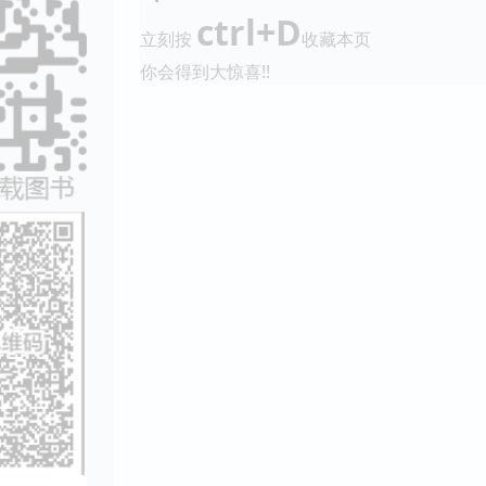
ctrl+D
立刻按
收藏本页
你会得到大惊喜!!