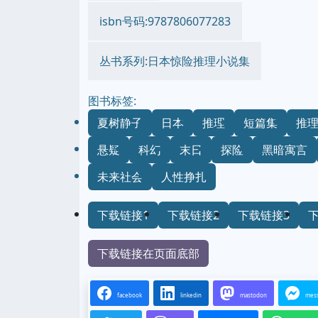
isbn号码:9787806077283
丛书系列:日本惊险推理小说集
图书标签:
夏树静子
日本
推理
短篇集
推
悬疑
科幻
末日
探险
黑暗寓言
未来社会
人性挣扎
下载链接1
下载链接2
下载链接3
下载链接在页面底部
facebook
linkedin
mastodon
mes