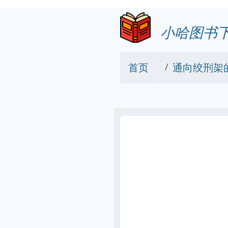
小哈图书
首页
通向绞刑架