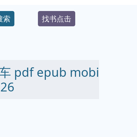
搜索
找书点击
df epub mobi
26