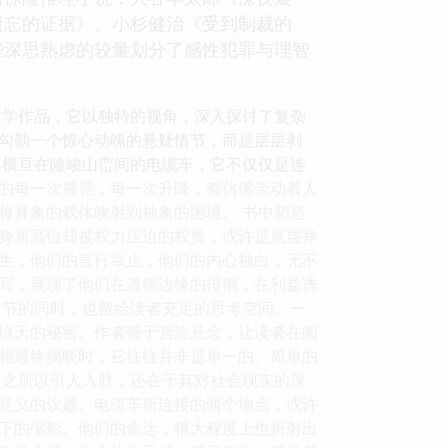
遗忘的证据》、小杉健治《受到制裁的
些深思熟虑的较量划分了感性犯罪与理智
文学作品，它以独特的视角，深入探讨了复杂
勾勒一个惊心动魄的悬疑情节，而是层层剥
架横亘在险峻山峦间的电缆车，它不仅仅是连
的每一次摇晃，每一次升降，都仿佛牵动着人
将具象的载体映射到抽象的困境。 书中塑造
身居高位却被权力压迫的权贵，或许是底层挣
生，他们的言行举止，他们的内心独白，无不
写，展现了他们在道德边缘的徘徊，在利益诱
情节的同时，也留给读者充足的思考空间。一
惊天的秘密。作者善于营造悬念，让读者在阅
相最终揭晓时，它往往并非是单一的、简单的
》之所以引人入胜，还在于其对社会现实的深
意义的议题。电缆车所连接的两个地点，或许
下的缩影。他们的命运，很大程度上也折射出