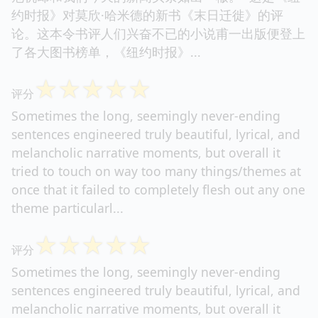
约时报》对莫欣·哈米德的新书《末日迁徙》的评
论。这本令书评人们兴奋不已的小说甫一出版便登上
了各大图书榜单，《纽约时报》...
☆
☆
☆
☆
☆
评分
Sometimes the long, seemingly never-ending
sentences engineered truly beautiful, lyrical, and
melancholic narrative moments, but overall it
tried to touch on way too many things/themes at
once that it failed to completely flesh out any one
theme particularl...
☆
☆
☆
☆
☆
评分
Sometimes the long, seemingly never-ending
sentences engineered truly beautiful, lyrical, and
melancholic narrative moments, but overall it