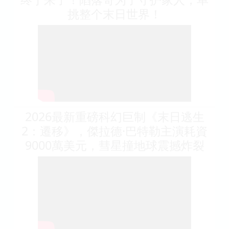
挑整个末日世界！
2026最新重磅科幻巨制《末日逃生
2：遷移》，傑拉德·巴特勒主演耗資
9000萬美元，彗星撞地球震撼炸裂