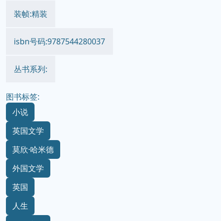
装帧:精装
isbn号码:9787544280037
丛书系列:
图书标签:
小说
英国文学
莫欣·哈米德
外国文学
英国
人生