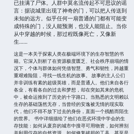
已挂满了尸体。人群中莫名流传起不可思议的谣
言：据说城里出现了神奇的门，可以把人传送到
未知的远方。似乎任何一扇普通的门都有可能变
成特殊的门，没人能预测，也没人能阻止。当你
从中穿越的时候，那过程既像死亡，又像新
生……
这是一本关于探索人类在极端环境下的生存智慧的书
籍。它深入剖析了在资源极度匮乏、社会秩序崩塌的情
况下，个体与群体如何凭借智慧、勇气和韧性，跨越重
重艰难险阻，寻找一线生机的故事。 故事的主人公们
并非训练有素的超级英雄，而是普通人。他们来自各行
各业，有着各自的过去和梦想，却在突如其来的危机
中，被命运推到了历史的十字路口。当熟悉的文明赖以
生存的基础荡然无存，当曾经的安逸被无情的现实取
代，他们不得不放下过去的身份，直面一个残酷而陌生
的世界。 书中详细描绘了他们在恶劣环境中学会的生
存技能：如何从废弃的城市中搜寻可用物资，如何辨别
并利用仅存的自然资源，如何修复破损的工具，甚至是