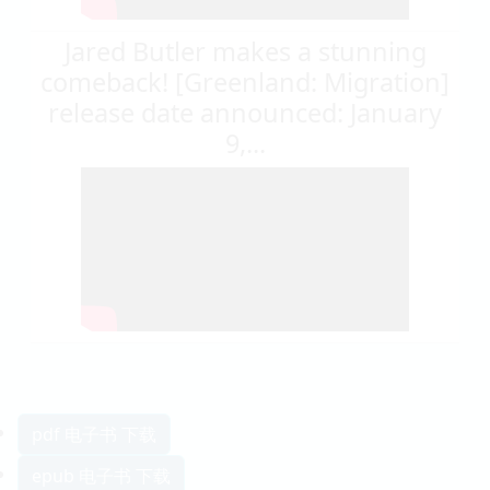
Jared Butler makes a stunning
comeback! [Greenland: Migration]
release date announced: January
9,...
pdf 电子书 下载
epub 电子书 下载