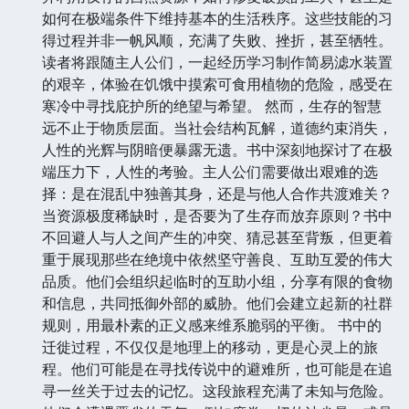
如何在极端条件下维持基本的生活秩序。这些技能的习
得过程并非一帆风顺，充满了失败、挫折，甚至牺牲。
读者将跟随主人公们，一起经历学习制作简易滤水装置
的艰辛，体验在饥饿中摸索可食用植物的危险，感受在
寒冷中寻找庇护所的绝望与希望。 然而，生存的智慧
远不止于物质层面。当社会结构瓦解，道德约束消失，
人性的光辉与阴暗便暴露无遗。书中深刻地探讨了在极
端压力下，人性的考验。主人公们需要做出艰难的选
择：是在混乱中独善其身，还是与他人合作共渡难关？
当资源极度稀缺时，是否要为了生存而放弃原则？书中
不回避人与人之间产生的冲突、猜忌甚至背叛，但更着
重于展现那些在绝境中依然坚守善良、互助互爱的伟大
品质。他们会组织起临时的互助小组，分享有限的食物
和信息，共同抵御外部的威胁。他们会建立起新的社群
规则，用最朴素的正义感来维系脆弱的平衡。 书中的
迁徙过程，不仅仅是地理上的移动，更是心灵上的旅
程。他们可能是在寻找传说中的避难所，也可能是在追
寻一丝关于过去的记忆。这段旅程充满了未知与危险。