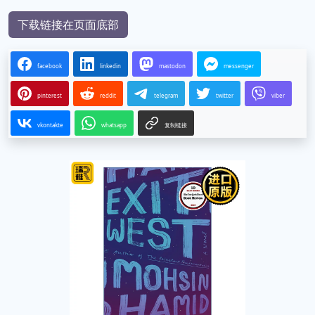
下载链接在页面底部
facebook
linkedin
mastodon
messenger
pinterest
reddit
telegram
twitter
viber
vkontakte
whatsapp
复制链接