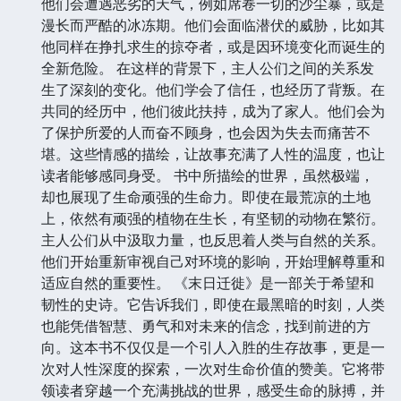
他们会遭遇恶劣的天气，例如席卷一切的沙尘暴，或是
漫长而严酷的冰冻期。他们会面临潜伏的威胁，比如其
他同样在挣扎求生的掠夺者，或是因环境变化而诞生的
全新危险。 在这样的背景下，主人公们之间的关系发
生了深刻的变化。他们学会了信任，也经历了背叛。在
共同的经历中，他们彼此扶持，成为了家人。他们会为
了保护所爱的人而奋不顾身，也会因为失去而痛苦不
堪。这些情感的描绘，让故事充满了人性的温度，也让
读者能够感同身受。 书中所描绘的世界，虽然极端，
却也展现了生命顽强的生命力。即使在最荒凉的土地
上，依然有顽强的植物在生长，有坚韧的动物在繁衍。
主人公们从中汲取力量，也反思着人类与自然的关系。
他们开始重新审视自己对环境的影响，开始理解尊重和
适应自然的重要性。 《末日迁徙》是一部关于希望和
韧性的史诗。它告诉我们，即使在最黑暗的时刻，人类
也能凭借智慧、勇气和对未来的信念，找到前进的方
向。这本书不仅仅是一个引人入胜的生存故事，更是一
次对人性深度的探索，一次对生命价值的赞美。它将带
领读者穿越一个充满挑战的世界，感受生命的脉搏，并