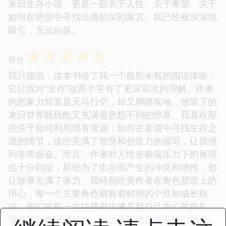
末日生存小说，更是一部关于人性、关于希望、关于
如何在绝望中寻找出路的深刻寓言。我已经被深深地
吸引，无法自拔。
☆
☆
☆
☆
☆
评分
我只能说，这本书给了我一个前所未有的阅读体验，
它让我对“生存”这两个字有了更深层次的理解。作者
的想象力简直是天马行空，却又脚踏实地，他笔下的
末日世界既残酷又充满着意想不到的惊喜。我喜欢那
些关于如何利用现有资源，如何在废墟中寻找生存之
道的情节，这些充满了智慧和创造力的描写，让我感
到非常振奋。而且，作者对人性在极端压力下的展现
也十分到位，那些为了生存而产生的冲突和牺牲，都
让故事充满了张力。我特别欣赏作者在角色塑造上的
用心，每一个主要角色都有着鲜明的个性和成长轨
迹，他们的每一次抉择都仿佛是我自己内心的挣扎。
我常常在阅读过程中，一边紧张地担忧着他们的命