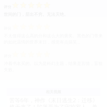
☆
☆
☆
☆
☆
评分
世间的门，层出不穷。无法灭绝。
☆
☆
☆
☆
☆
评分
不太值得这么高的分和这么大的褒奖。黑色的门带来
的如此温情的世界末日，感觉有点搞笑…
☆
☆
☆
☆
☆
评分
冲着书名买的。以为是科幻主题，结果是言情，盲狙
失败。
相关视频
苦等6年，神作《末日逃生2：迁移》
终于来了！陷落哥为了守护家人，单