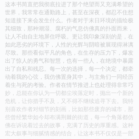
这本书简直把我彻底拉进了那个绝望而又充满希望的
世界，我常常在通勤路上，甚至在深夜，都忍不住想
知道接下来会发生什么。作者对于末日环境的描绘极
其细致，那种潮湿、腐朽的气息仿佛真的扑面而来，
让人不由自主地屏住呼吸。更让我印象深刻的是，在
如此恶劣的环境下，人性的光辉与阴暗被展现得淋漓
尽致。那些看似平凡的角色，在生存的压力下，爆发
出了惊人的勇气和智慧，也有一些人，在绝境中暴露
出了自私和残忍。每一次的选择，每一个决定，都牵
动着我的心弦，我仿佛置身其中，与主角们一同经历
着生与死的考验。作者在情节推进上也处理得非常巧
妙，总能在你认为一切都尘埃落定时，抛出一个新的
危机，让你措手不及，又不得不继续追寻下去。我特
别喜欢作者对细节的刻画，比如那些废弃的城市，那
些曾经繁华如今却布满荆棘的街道，每一个角落都仿
佛在诉说着过去的故事，充满了历史的厚重感。这种
宏大叙事与细腻情感的结合，让这本书不仅仅是一部