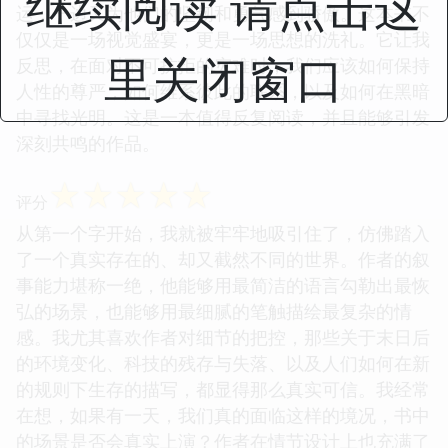
继续阅读 请点击这
运，一边又为他们的坚韧和勇气感到骄傲。这本书不
仅仅是一场视觉盛宴，更是一场思想的洗礼。它让我
里关闭窗口
反思，在面对不可抗拒的灾难时，我们应该如何保持
人性的尊严，如何维系彼此的联系，以及如何在黑暗
中寻找光明。这是一本值得反复阅读，并且能够引发
深刻共鸣的作品。
☆
☆
☆
☆
☆
评分
从第一个字开始，我就被牢牢地吸引住了，仿佛踏入
了一个真实存在的、却又截然不同的世界。作者的叙
事能力堪称一绝，他能够用最简洁的语言勾勒出最恢
弘的场景，也能够用最细腻的笔触描绘最复杂的情
感。我尤其喜欢作者对细节的把控，那些关于末日后
的环境变化、科技的残存与失落、以及人们如何在新
的规则下生存的描写，都显得那么真实可信。我经常
在想，如果有一天，我们真的面临这样的境况，书中
的场景是否会真实上演？作者在情节设计上也充满了