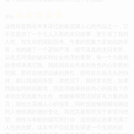
☆
☆
☆
☆
☆
评分
这绝对是我近年来读过的最震撼人心的作品之一，它
不仅提供了一个引人入胜的末日故事，更引发了我对
人性、对生存的深刻思考。作者的想象力是如此的丰
富，他构建了一个逻辑严谨、细节逼真的末日世界，
从生态环境的破坏到社会秩序的重塑，每一个方面都
处理得淋漓尽致。我特别喜欢作者对角色内心世界的
挖掘，那些在绝望边缘的挣扎，那些在生死关头的抉
择，都让我感同身受，潸然泪下。我经常在想，如果
我面临同样的困境，我是否能保持住内心的善良？作
者的文笔也极为出色，他能够用简洁却富有力量的语
言，描绘出震撼人心的场景，同时也能够细腻地捕捉
到人物情感的微妙变化。我尤其被那些关于希望与绝
望、牺牲与奉献的描写所打动，这些都让故事充满了
人性的光辉。这本书不仅仅是在讲述一个生存的故