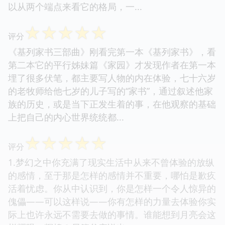
以从两个端点来看它的格局，一...
☆
☆
☆
☆
☆
评分
《基列家书三部曲》刚看完第一本《基列家书》，看
第二本它的平行姊妹篇《家园》才发现作者在第一本
埋了很多伏笔，都主要写人物的内在体验，七十六岁
的老牧师给他七岁的儿子写的“家书”，通过叙述他家
族的历史，或是当下正发生着的事，在他观察的基础
上把自己的内心世界统统都...
☆
☆
☆
☆
☆
评分
1.梦幻之中你充满了现实生活中从来不曾体验的放纵
的感情，至于那是怎样的感情并不重要，哪怕是歉疚
活着忧虑。你从中认识到，你是怎样一个令人惊异的
傀儡——可以这样说——你有怎样的力量去体验你实
际上也许永远不需要去做的事情。谁能想到月亮会这