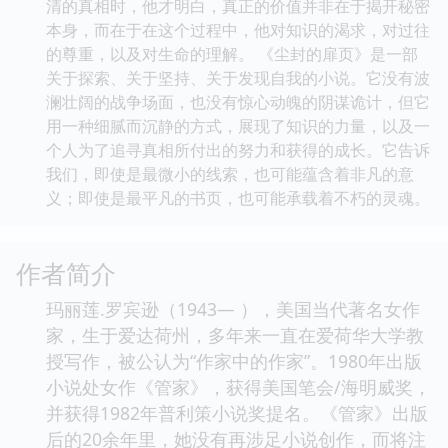
清的真相时，他才明白，真正的价值并非在于揭开秘密
本身，而在于在这个过程中，他对知识的渴求，对过往
的尊重，以及对生命的理解。 《尘封的扉页》是一部
关于探索、关于坚持、关于发现自我的小说。它没有波
澜壮阔的战争场面，也没有惊心动魄的阴谋诡计，但它
用一种细腻而沉静的方式，展现了知识的力量，以及一
个人为了追寻真相所付出的努力和获得的成长。它告诉
我们，即使是最微小的线索，也可能蕴含着非凡的意
义；即使是最平凡的书页，也可能承载着不朽的灵魂。
作者简介
玛丽莲.罗宾逊（1943— ），美国当代著名女作
家，生于爱达荷州，多年来一直在爱荷华大学教
授写作，被公认为“作家中的作家”。1980年出版
小说处女作《管家》，获得美国笔会/海明威奖，
并获得1982年普利策小说奖提名。《管家》出版
后的20余年里，她没有再涉足小说创作，而将注