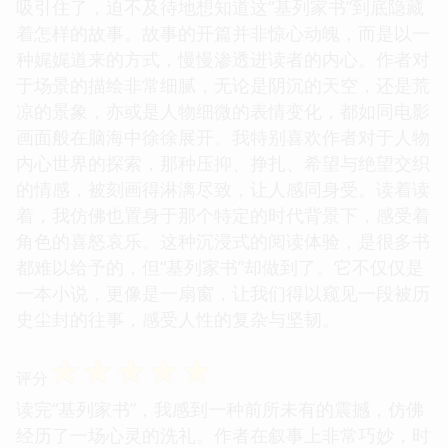
吸引住了，迫不及待地想知道这“基列家书”到底隐藏
着怎样的故事。故事的开篇并非惊心动魄，而是以一
种娓娓道来的方式，慢慢渗透进读者的内心。作者对
于场景的描绘非常细腻，无论是阴沉的天空，还是荒
凉的景象，亦或是人物细微的表情变化，都如同电影
画面般在脑海中徐徐展开。我特别喜欢作者对于人物
内心世界的探索，那种压抑、挣扎、希望与绝望交织
的情感，被刻画得淋漓尽致，让人感同身受。读着读
着，我仿佛也置身于那个特定的时代背景下，感受着
角色的喜怒哀乐。这种沉浸式的阅读体验，是很多书
都难以给予的，但“基列家书”却做到了。它不仅仅是
一本小说，更像是一扇窗，让我们得以窥见一段被历
史尘封的往事，感受人性的复杂与坚韧。
☆
☆
☆
☆
☆
评分
读完“基列家书”，我感到一种前所未有的震撼，仿佛
经历了一场心灵的洗礼。作者在叙事上非常巧妙，时