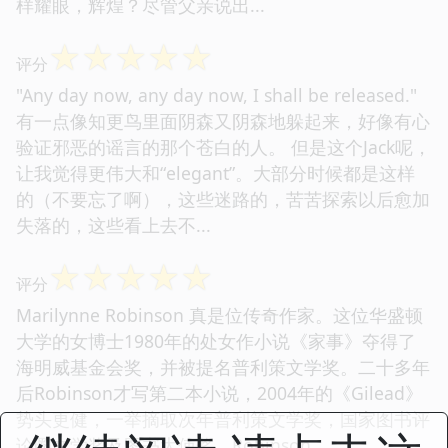
样耀眼，辉煌？尽管父亲说出...
☆
☆
☆
☆
☆
评分
"Any day now, any day now, I shall be released."
有一点像知更鸟里面阴森又阴森地躲起来，好像有心
验证邪恶的谣言的那个苍白的人。 但是这个Jack呢，
让我觉得更伟大和“elegant”。大部分时候都是这样
的（不要忘了啊），这些迷路的，苦苦探索以后愈加
失落的，这些看上去不...
☆
☆
☆
☆
☆
评分
Marilynne Robinson 真是位传奇作家。这位华盛顿
大学的女博士1980年的处女作小说《家事》夺得了
海明威基金会奖，并被提名普利策文学奖。二十多年
后Robinson才写第二本小说，2004年的《Gilead》
势头更健，一举摘取次年普利策文学奖，国家图书评
论圈文学奖及图书大使奖。Robinson...