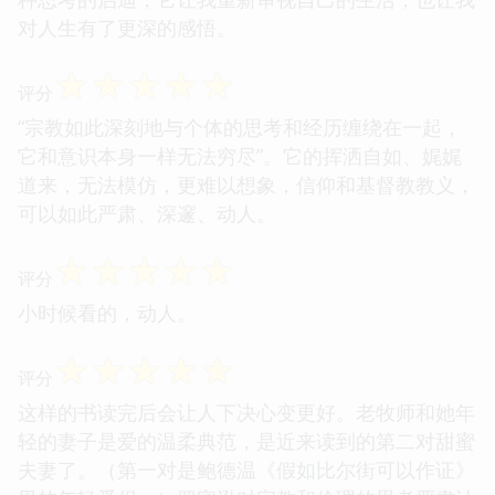
对人生有了更深的感悟。
☆
☆
☆
☆
☆
评分
“宗教如此深刻地与个体的思考和经历缠绕在一起，
它和意识本身一样无法穷尽”。它的挥洒自如、娓娓
道来，无法模仿，更难以想象，信仰和基督教教义，
可以如此严肃、深邃、动人。
☆
☆
☆
☆
☆
评分
小时候看的，动人。
☆
☆
☆
☆
☆
评分
这样的书读完后会让人下决心变更好。老牧师和她年
轻的妻子是爱的温柔典范，是近来读到的第二对甜蜜
夫妻了。（第一对是鲍德温《假如比尔街可以作证》