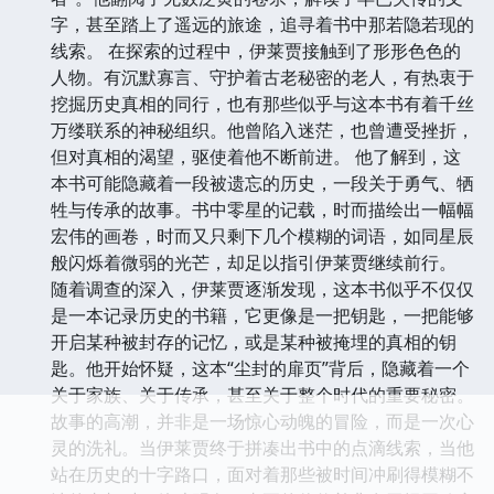
字，甚至踏上了遥远的旅途，追寻着书中那若隐若现的
线索。 在探索的过程中，伊莱贾接触到了形形色色的
人物。有沉默寡言、守护着古老秘密的老人，有热衷于
挖掘历史真相的同行，也有那些似乎与这本书有着千丝
万缕联系的神秘组织。他曾陷入迷茫，也曾遭受挫折，
但对真相的渴望，驱使着他不断前进。 他了解到，这
本书可能隐藏着一段被遗忘的历史，一段关于勇气、牺
牲与传承的故事。书中零星的记载，时而描绘出一幅幅
宏伟的画卷，时而又只剩下几个模糊的词语，如同星辰
般闪烁着微弱的光芒，却足以指引伊莱贾继续前行。
随着调查的深入，伊莱贾逐渐发现，这本书似乎不仅仅
是一本记录历史的书籍，它更像是一把钥匙，一把能够
开启某种被封存的记忆，或是某种被掩埋的真相的钥
匙。他开始怀疑，这本“尘封的扉页”背后，隐藏着一个
关于家族、关于传承，甚至关于整个时代的重要秘密。
故事的高潮，并非是一场惊心动魄的冒险，而是一次心
灵的洗礼。当伊莱贾终于拼凑出书中的点滴线索，当他
站在历史的十字路口，面对着那些被时间冲刷得模糊不