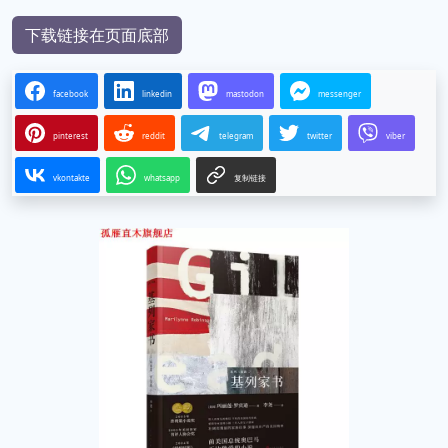
下载链接在页面底部
facebook
linkedin
mastodon
messenger
pinterest
reddit
telegram
twitter
viber
vkontakte
whatsapp
复制链接