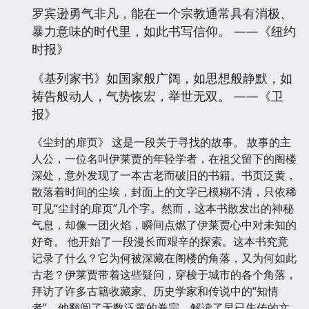
罗宾逊勇气非凡，能在一个宗教通常具有消极、
暴力意味的时代里，如此书写信仰。 ——《纽约
时报》
《基列家书》如国家般广阔，如思想般静默，如
祷告般动人，气势恢宏，举世无双。 ——《卫
报》
《尘封的扉页》 这是一段关于寻找的故事。 故事的主
人公，一位名叫伊莱贾的年轻学者，在祖父留下的阁楼
深处，意外发现了一本古老而破旧的书籍。书页泛黄，
散落着时间的尘埃，封面上的文字已模糊不清，只依稀
可见“尘封的扉页”几个字。然而，这本书散发出的神秘
气息，却像一团火焰，瞬间点燃了伊莱贾心中对未知的
好奇。 他开始了一段漫长而艰辛的探索。这本书究竟
记录了什么？它为何被深藏在阁楼的角落，又为何如此
古老？伊莱贾带着这些疑问，穿梭于城市的各个角落，
拜访了许多古籍收藏家、历史学家和传说中的“知情
者”。他翻阅了无数泛黄的卷宗，解读了早已失传的文