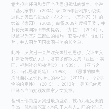
意力投向环保和美国当代思想领域的纷争。小说
《基列家书》（2004）获2005年普利策小说奖，
这也是奥巴马最爱的小说之一。《基列家书》的
续篇《家园》（2008）获得2009年度橘子奖，并
获得美国国家图书奖提名。《莱拉》（2014）可
以被视为基列三部曲的结局，获洛杉矶时报图书
奖，并入围美国国家图书奖的长名单。
此外，罗宾逊一直关注美国社会思想、实证主义
和新教传统的关系，著有多部散文集《祖国 ：英
国、福利社会和核污染》（1989）、《亚当之
死：当代思想随笔》（1998）、《思维的缺失：
消除自我之现代神话的本性》（2010）、《论事
物的给定性》（2015） 。2013年，美国总统奥
巴马亲自为她颁发国家人文奖章。
基列三部曲是罗宾逊最负盛名、技巧几近完美的
作品，优雅而深邃地勾勒了人与人之间的伦理关