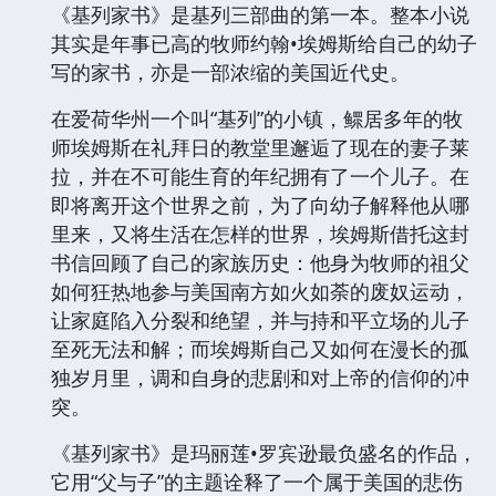
《基列家书》是基列三部曲的第一本。整本小说
其实是年事已高的牧师约翰•埃姆斯给自己的幼子
写的家书，亦是一部浓缩的美国近代史。
在爱荷华州一个叫“基列”的小镇，鳏居多年的牧
师埃姆斯在礼拜日的教堂里邂逅了现在的妻子莱
拉，并在不可能生育的年纪拥有了一个儿子。在
即将离开这个世界之前，为了向幼子解释他从哪
里来，又将生活在怎样的世界，埃姆斯借托这封
书信回顾了自己的家族历史：他身为牧师的祖父
如何狂热地参与美国南方如火如荼的废奴运动，
让家庭陷入分裂和绝望，并与持和平立场的儿子
至死无法和解；而埃姆斯自己又如何在漫长的孤
独岁月里，调和自身的悲剧和对上帝的信仰的冲
突。
《基列家书》是玛丽莲•罗宾逊最负盛名的作品，
它用“父与子”的主题诠释了一个属于美国的悲伤