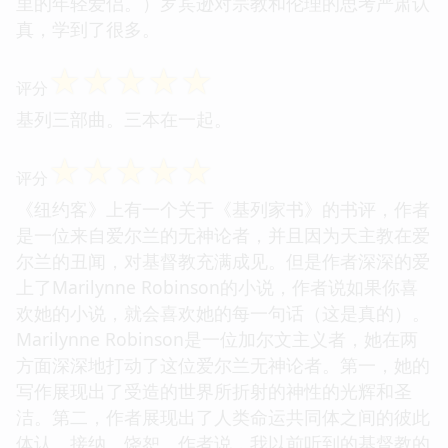
里的年轻爱侣。）罗宾逊对宗教和伦理的思考严肃认
真，学到了很多。
☆
☆
☆
☆
☆
评分
基列三部曲。三本在一起。
☆
☆
☆
☆
☆
评分
《纽约客》上有一个关于《基列家书》的书评，作者
是一位来自爱尔兰的无神论者，并且因为天主教在爱
尔兰的丑闻，对基督教充满成见。但是作者深深的爱
上了Marilynne Robinson的小说，作者说如果你喜
欢她的小说，就会喜欢她的每一句话（这是真的）。
Marilynne Robinson是一位加尔文主义者，她在两
方面深深地打动了这位爱尔兰无神论者。第一，她的
写作展现出了受造的世界所折射的神性的光辉和圣
洁。第二，作者展现出了人类命运共同体之间的彼此
体认、接纳、饶恕。作者说，我以前听到的基督教的